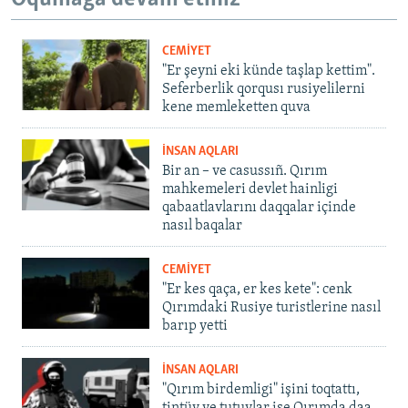
CEMİYET
"Er şeyni eki künde taşlap kettim".
Seferberlik qorqusı rusiyelilerni
kene memleketten quva
İNSAN AQLARI
Bir an – ve casussıñ. Qırım
mahkemeleri devlet hainligi
qabaatlavlarını daqqalar içinde
nasıl baqalar
CEMİYET
"Er kes qaça, er kes kete": cenk
Qırımdaki Rusiye turistlerine nasıl
barıp yetti
İNSAN AQLARI
"Qırım birdemligi" işini toqtattı,
tintüv ve tutuvlar ise Qırımda daa