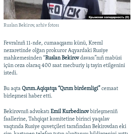
Русский
Українською
Ruslan Bekirov, arhiv fotosı
QOŞULIÑIZ!
Fevralnıñ 11-nde, cumaaqşamı künü, Kreml
nezaretinde olğan prokuror Aqyardaki Rusiye
mahkemesinden “
Ruslan Bekirov
davası”nıñ mabüsi
RFE/RS bütün saytları
içün ceza olaraq 400 saat mecburiy iş tayin etilgenini
istedi.
Bu aqta
Qırım.Aqiqatqa “Qırım birdemligi”
cemaat
birleşmesi haber etti.
Bekirovnıñ advokatı
Emil Kurbedinov
birleşmeniñ
faallerine, Tahqiqat komitetine birinci yaqalav
vaqtında Rusiye quvetçileri tarafından Bekirovdan eki