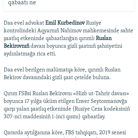
qabaatı ne
Daa evel advokat
Emil Kurbedinov
Rusiye
kontrolindeki Aqyarnıñ Nahimov mahkemesinde sahte
şaatlıq etkeninde qabaatlanğan qırımlı
Ruslan
Bekirovnıñ
davası boyunca gizli şaatnıñ şahsiyetini
aydınlatmağa rica etti.
Daa evel berilgen malümatqa köre, qırımlı Ruslan
Bekirov davasındaki gizli şaat çetelde buluna.
Qırım FSBsi Ruslan Bekirovnı «Hizb ut-Tahrir davası»
boyunca 17 yılğa üküm etilgen Enver Seytosmanovğa
qarşı yalan şaatlıq etkeninde (Rusiye Ceza kodeksiniñ
307-nci maddesiniñ 1-inci qısmı) qabaatlay.
Qararda aytılğanına köre, FBS tahqiqatı, 2019 senesi