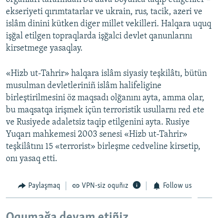
ekseriyeti qırımtatarlar ve ukrain, rus, tacik, azeri ve
islâm dinini kütken diger millet vekilleri. Halqara uquq
işğal etilgen topraqlarda işğalci devlet qanunlarını
kirsetmege yasaqlay.
«Hizb ut-Tahrir» halqara islâm siyasiy teşkilâtı, bütün
musulman devletleriniñ islâm halifeligine
birleştirilmesini öz maqsadı olğanını ayta, amma olar,
bu maqsatqa irişmek içün terroristik usullarnı red ete
ve Rusiyede adaletsiz taqip etilgenini ayta. Rusiye
Yuqarı mahkemesi 2003 senesi «Hizb ut-Tahrir»
teşkilâtını 15 «terrorist» birleşme cedveline kirsetip,
onı yasaq etti.
Paylaşmaq
VPN-siz oquñız
Follow us
Oqumağa devam etiñiz