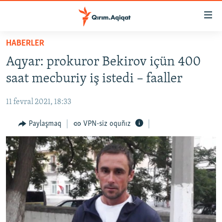
Link
açıqlığı
Esas
HABERLER
mündericege
HABERLER
Aqyar: prokuror Bekirov içün 400
qaytmaq
SİYASET
Baş
saat mecburiy iş istedi – faaller
İQTİSADİYAT
navigatsiyağa
qaytmaq
11 fevral 2021, 18:33
CEMİYET
Qıdıruvğa
MEDENİYET
Paylaşmaq
VPN-siz oquñız
qaytmaq
İNSAN AQLARI
VİDEO
SÜRET
BLOGLAR
FİKİR