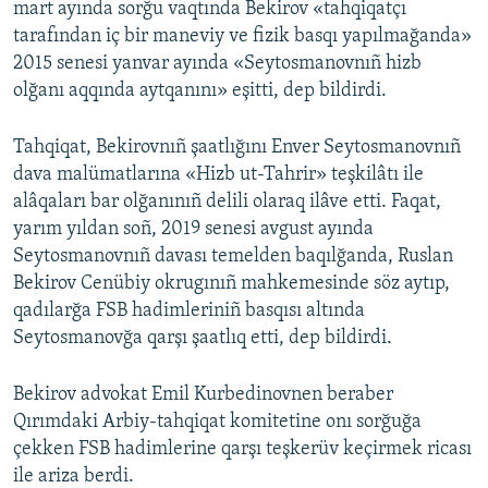
mart ayında sorğu vaqtında Bekirov «tahqiqatçı
tarafından iç bir maneviy ve fizik basqı yapılmağanda»
2015 senesi yanvar ayında «Seytosmanovnıñ hizb
olğanı aqqında aytqanını» eşitti, dep bildirdi.
Tahqiqat, Bekirovnıñ şaatlığını Enver Seytosmanovnıñ
dava malümatlarına «Hizb ut-Tahrir» teşkilâtı ile
alâqaları bar olğanınıñ delili olaraq ilâve etti. Faqat,
yarım yıldan soñ, 2019 senesi avgust ayında
Seytosmanovnıñ davası temelden baqılğanda, Ruslan
Bekirov Cenübiy okrugınıñ mahkemesinde söz aytıp,
qadılarğa FSB hadimleriniñ basqısı altında
Seytosmanovğa qarşı şaatlıq etti, dep bildirdi.
Bekirov advokat Emil Kurbedinovnen beraber
Qırımdaki Arbiy-tahqiqat komitetine onı sorğuğa
çekken FSB hadimlerine qarşı teşkerüv keçirmek ricası
ile ariza berdi.