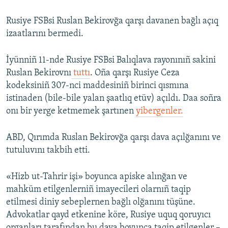
Rusiye FSBsi Ruslan Bekirovğa qarşı davanen bağlı açıq
izaatlarını bermedi.
İyünniñ 11-nde Rusiye FSBsi Balıqlava rayonınıñ sakini
Ruslan Bekirovnı
tuttı
. Oña qarşı Rusiye Ceza
kodeksiniñ 307-nci maddesiniñ birinci qısmına
istinaden (bile-bile yalan şaatlıq etüv) açıldı. Daa soñra
onı bir yerge ketmemek şartınen
yibergenler.
ABD, Qırımda Ruslan Bekirovğa qarşı dava açılğanını ve
tutuluvını takbih etti.
«Hizb ut-Tahrir işi» boyunca apiske alınğan ve
mahküm etilgenlerniñ imayecileri olarnıñ taqip
etilmesi diniy sebeplernen bağlı olğanını tüşüne.
Advokatlar qayd etkenine köre, Rusiye uquq qoruyıcı
organları tarafından bu dava boyunca taqip etilgenler –