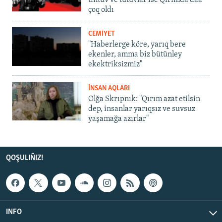
çoq oldı
CEMİYET
"Haberlerge köre, yarıq bere
ekenler, amma biz bütünley
ekektriksizmiz"
İNSAN AQLARI
Olğa Skrıpnık: "Qırım azat etilsin
dep, insanlar yarıqsız ve suvsuz
yaşamağa azırlar"
QOŞULIÑIZ!
INFO