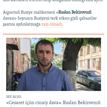
sim-kartanen telefon tutıp alınğanını bildirgenini ayttı.
Aqyarnıñ Rusiye mahkemesi «
Ruslan Bekirovnıñ
davası» boyunca Rusiyeni terk etken gizli qabaatlav
şaatını aydınlatmağa
razı olmadı.​
SEE ALSO:
«Cesaret içün cinaiy dava». Ruslan Bekirovnıñ