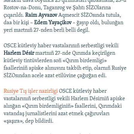
Mezkür dava boyunca 25 qırımtatarı qabaatlana, 23-ü
Rostov-na-Donu, Taganrog ve Şahtı SİZOlarına
çıqarıldı.
Raim Ayvazov
Aqmescit SİZOsında tutula,
daa bir kişi –
Edem Yayaçikov
– ğayıp oldı, bulunğan
yeri martnıñ 27-nden berli belli degil.
OSCE kütleviy haber vastalarınıñ serbestligi vekili
Harlem Désir
martnıñ 27-nde Qırımda keçirilgen
kütleviy tintüvlerden soñ «Qırım birdemligi»
faalleriniñ apiske alınuvını takbih etip, olarnıñ Rusiye
SİZOsından acele azat etilüvine çağırğan edi.
Rusiye Tış işler nazirligi
OSCE kütleviy haber
vastalarınıñ serbestligi vekili Harlem Désirniñ apiske
alınğan «Qırım birdemliginiñ» faallerini, Qırımdaki
vatandaş jurnalistlerini azat etmek çağıruvları
«şaşıra», dep bildirdi.