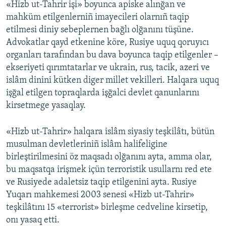
«Hizb ut-Tahrir işi» boyunca apiske alınğan ve
mahküm etilgenlerniñ imayecileri olarnıñ taqip
etilmesi diniy sebeplernen bağlı olğanını tüşüne.
Advokatlar qayd etkenine köre, Rusiye uquq qoruyıcı
organları tarafından bu dava boyunca taqip etilgenler –
ekseriyeti qırımtatarlar ve ukrain, rus, tacik, azeri ve
islâm dinini kütken diger millet vekilleri. Halqara uquq
işğal etilgen topraqlarda işğalci devlet qanunlarını
kirsetmege yasaqlay.
«Hizb ut-Tahrir» halqara islâm siyasiy teşkilâtı, bütün
musulman devletleriniñ islâm halifeligine
birleştirilmesini öz maqsadı olğanını ayta, amma olar,
bu maqsatqa irişmek içün terroristik usullarnı red ete
ve Rusiyede adaletsiz taqip etilgenini ayta. Rusiye
Yuqarı mahkemesi 2003 senesi «Hizb ut-Tahrir»
teşkilâtını 15 «terrorist» birleşme cedveline kirsetip,
onı yasaq etti.