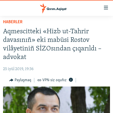
Link
açıqlığı
Esas
HABERLER
mündericege
HABERLER
Aqmescitteki «Hizb ut-Tahrir
qaytmaq
SİYASET
Baş
davasınıñ» eki mabüsi Rostov
İQTİSADİYAT
navigatsiyağa
vilâyetiniñ SİZOsından çıqarıldı –
qaytmaq
CEMİYET
advokat
Qıdıruvğa
MEDENİYET
qaytmaq
25 iyül 2019, 19:36
İNSAN AQLARI
Paylaşmaq
VPN-siz oquñız
VİDEO
SÜRET
BLOGLAR
FİKİR