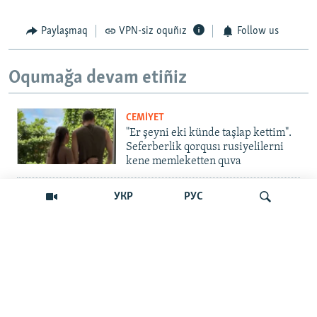
Paylaşmaq
VPN-siz oquñız
Follow us
Oqumağa devam etiñiz
CEMİYET
"Er şeyni eki künde taşlap kettim".
Seferberlik qorqusı rusiyelilerni
kene memleketten quva
İNSAN AQLARI
УКР
РУС
Bir an – ve casussıñ. Qırım
mahkemeleri devlet hainligi
qabaatlavlarını daqqalar içinde
nasıl baqalar
Qıdırmaq
CEMİYET
"Er kes qaça, er kes kete": cenk