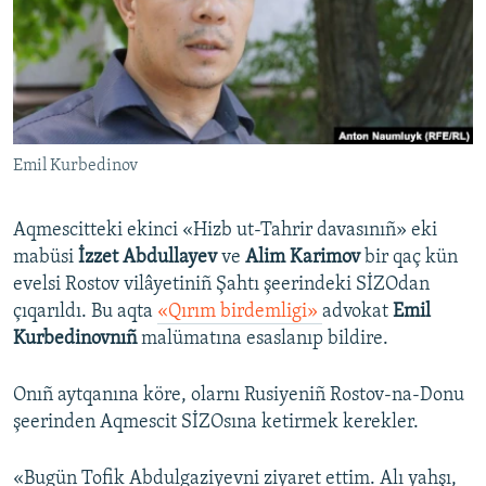
Русский
Українською
QOŞULIÑIZ!
Emil Kurbedinov
Aqmescitteki ekinci «Hizb ut-Tahrir davasınıñ» eki
RFE/RS bütün saytları
mabüsi
İzzet Abdullayev
ve
Alim Karimov
bir qaç kün
evelsi Rostov vilâyetiniñ Şahtı şeerindeki SİZOdan
çıqarıldı. Bu aqta
«Qırım birdemligi»
advokat
Emil
Kurbedinovnıñ
malümatına esaslanıp bildire.
Onıñ aytqanına köre, olarnı Rusiyeniñ Rostov-na-Donu
şeerinden Aqmescit SİZOsına ketirmek kerekler.
«Bugün Tofik Abdulgaziyevni ziyaret ettim. Alı yahşı,