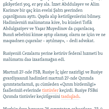
şikâyetleri yoq, er şey ala. İzzet Abddulayev ve Alim
Karimov bir qaç kün evelsi Şahtı şeerinden
çıqarılğanını ayttı. Qayda alıp ketirilgenlerini bilmey.
Hadimlerniñ malümatına köre, bu künleri Tofik
Abdulgaziyev ve Yaşar Muyedinov da çıqarılacaq.
Bunıñ sebebini kimse aytıp olamay, olarnı ne içün ve ne
maqsadnen çıqaralar – aytılmay», – dedi advokat.
Rusiyeniñ Cezalarnı yerine ketirüv federal hızmeti bu
malümatnı daa izaatlamağan edi.
Martnıñ 27-nde FSB, Rusiye İç işler nazirligi ve Rusiye
gvardiyasınıñ hadimleri martnıñ 27-nde Qırımda
qırımtatarlarnıñ, şu cümleden «Qırım birdemligi»
faalleriniñ evlerinde
tintüvler
keçirdi. Rusiye FSBsi
Qırımda tintüvler keçirilgenini
tasdıqladı
.