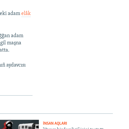
, eki adam
elâk
oğğan adam
ngil maşna
atta.
ıñ aydavcısı
İNSAN AQLARI