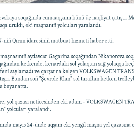
evskaya soqağında cumaaqşamı künü üç naqliyat çatıştı. 
usqa uruldı, eki maşnanıñ yolcuları yaralandı.
N-niñ Qırım idaresiniñ matbuat hızmeti haber etti.
 maşnasınıñ aydavcısı Gagarina soqağından Nikanorova soq
ağından ketkende, kenardaki sol yolaqtan sağ yolaqqa ke
safeni saylamadı ve qarşısına kelgen VОLКSWАGЕN ТRА
ışrı. Bundan soñ "Şevrole Klan" sol taraftan ketken trolle
le beyanatta.
öre, yol qazası neticesinden eki adam - VОLКSWАGЕN 
n" yolcuları yaralandı.
ında mayıs 24-ünde aqşam eki yengil maşna yol qazasına o