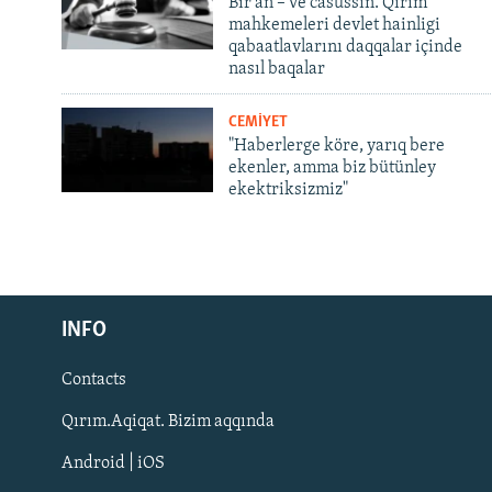
Bir an – ve casussıñ. Qırım
mahkemeleri devlet hainligi
qabaatlavlarını daqqalar içinde
nasıl baqalar
CEMİYET
"Haberlerge köre, yarıq bere
ekenler, amma biz bütünley
ekektriksizmiz"
Русский
INFO
Українською
Contacts
QOŞULIÑIZ!
Qırım.Aqiqat. Bizim aqqında
Android | iOS