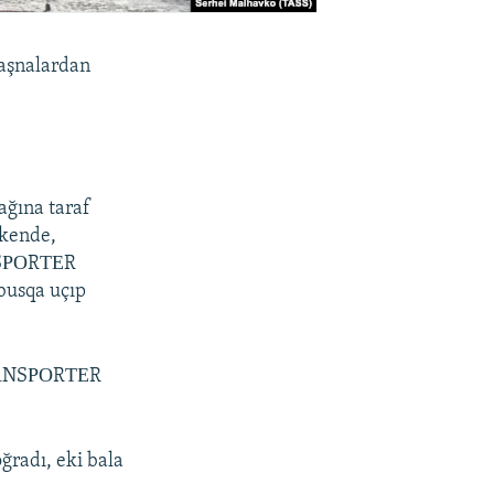
Maşnalardan
ağına taraf
çkende,
NSРОRТЕR
ybusqa uçıp
ТRАNSРОRТЕR
ğradı, eki bala