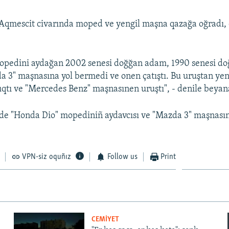
 Aqmescit civarında moped ve yengil maşna qazağa oğradı
opedini aydağan 2002 senesi doğğan adam, 1990 senesi d
 3" maşnasına yol bermedi ve onen çatıştı. Bu uruştan ye
çıqtı ve "Mercedes Benz" maşnasınen uruştı", - denile beyan
de "Honda Dio" mopediniñ aydavcısı ve "Mazda 3" maşnasın
VPN-siz oquñız
Follow us
Print
CEMİYET