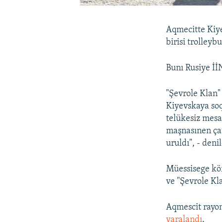
Aqmecitte Kiy
birisi trolleyb
Bunı Rusiye İİ
"Şevrole Klan"
Kiyevskaya soq
telükesiz me
maşnasınen çat
uruldı", - deni
Müessisege k
ve "Şevrole Kla
Aqmescit rayon
yaralandı
.