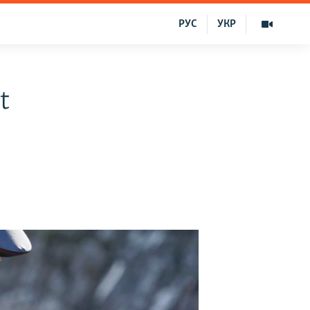
РУС
УКР
t