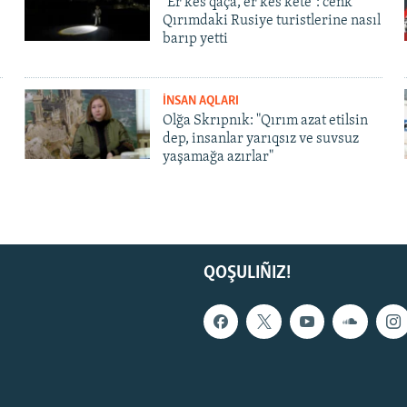
"Er kes qaça, er kes kete": cenk
Qırımdaki Rusiye turistlerine nasıl
barıp yetti
İNSAN AQLARI
Olğa Skrıpnık: "Qırım azat etilsin
dep, insanlar yarıqsız ve suvsuz
yaşamağa azırlar"
QOŞULIÑIZ!