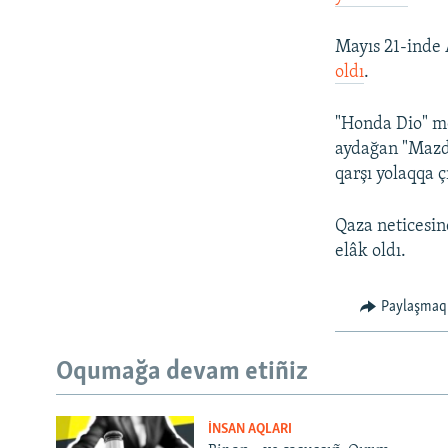
Mayıs 21-inde
oldı
.
"Honda Dio" m
aydağan "Mazda
qarşı yolaqqa 
Qaza neticesin
elâk oldı.
Paylaşmaq
Oqumağa devam etiñiz
İNSAN AQLARI