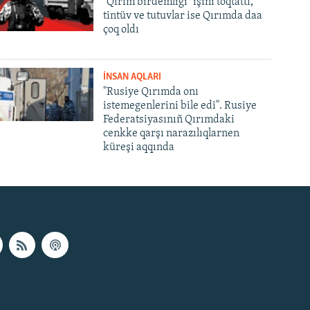
"Qırım birdemligi" işini toqtattı,
tintüv ve tutuvlar ise Qırımda daa
çoq oldı
İNSAN AQLARI
"Rusiye Qırımda onı
istemegenlerini bile edi". Rusiye
Federatsiyasınıñ Qırımdaki
cenkke qarşı narazılıqlarnen
küreşi aqqında