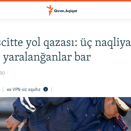
itte yol qazası: üç naqliya
ı, yaralanğanlar bar
:30
VPN-siz oquñız