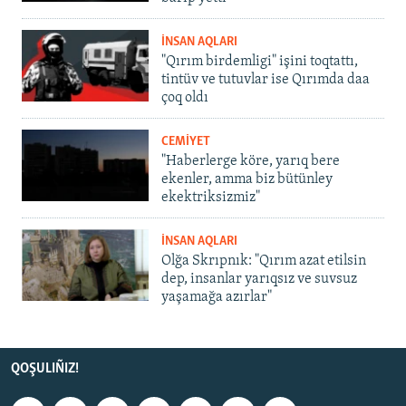
İNSAN AQLARI
"Qırım birdemligi" işini toqtattı,
tintüv ve tutuvlar ise Qırımda daa
çoq oldı
CEMİYET
"Haberlerge köre, yarıq bere
ekenler, amma biz bütünley
ekektriksizmiz"
İNSAN AQLARI
Olğa Skrıpnık: "Qırım azat etilsin
dep, insanlar yarıqsız ve suvsuz
yaşamağa azırlar"
QOŞULIÑIZ!