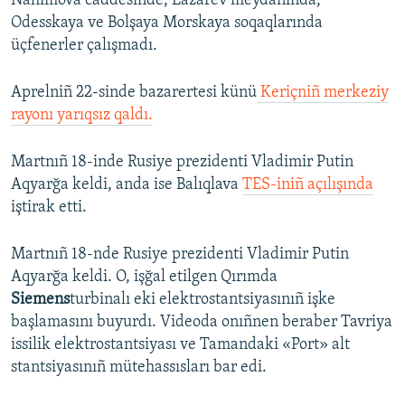
Nahimova caddesinde, Lazarev meydanında,
Odesskaya ve Bolşaya Morskaya soqaqlarında
üçfenerler çalışmadı.
Aprelniñ 22-sinde bazarertesi künü
Keriçniñ merkeziy
rayonı yarıqsız qaldı.
Martnıñ 18-inde Rusiye prezidenti Vladimir Putin
Aqyarğa keldi, anda ise Balıqlava
TES-iniñ açılışında
iştirak etti.
Martnıñ 18-nde Rusiye prezidenti Vladimir Putin
Aqyarğa keldi. O, işğal etilgen Qırımda
Siemens
turbinalı eki elektrostantsiyasınıñ işke
başlamasını buyurdı. Videoda onıñnen beraber Tavriya
issilik elektrostantsiyası ve Tamandaki «Port» alt
stantsiyasınıñ mütehassısları bar edi.