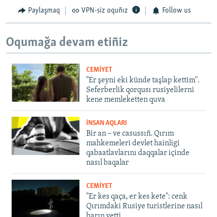
Paylaşmaq
VPN-siz oquñız
Follow us
Oqumağa devam etiñiz
CEMİYET
"Er şeyni eki künde taşlap kettim".
Seferberlik qorqusı rusiyelilerni
kene memleketten quva
İNSAN AQLARI
Bir an – ve casussıñ. Qırım
mahkemeleri devlet hainligi
qabaatlavlarını daqqalar içinde
nasıl baqalar
CEMİYET
"Er kes qaça, er kes kete": cenk
Qırımdaki Rusiye turistlerine nasıl
barıp yetti