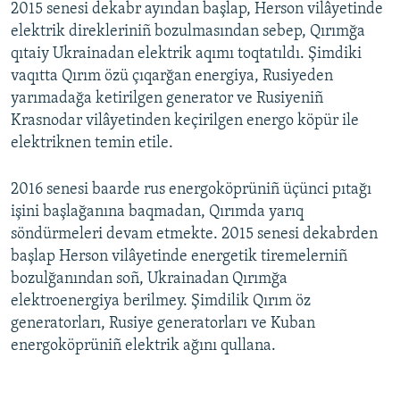
2015 senesi dekabr ayından başlap, Herson vilâyetinde
elektrik direkleriniñ bozulmasından sebep, Qırımğa
qıtaiy Ukrainadan elektrik aqımı toqtatıldı. Şimdiki
vaqıtta Qırım özü çıqarğan energiya, Rusiyeden
yarımadağa ketirilgen generator ve Rusiyeniñ
Krasnodar vilâyetinden keçirilgen energo köpür ile
elektriknen temin etile.
2016 senesi baarde rus energoköprüniñ üçünci pıtağı
işini başlağanına baqmadan, Qırımda yarıq
söndürmeleri devam etmekte. 2015 senesi dekabrden
başlap Herson vilâyetinde energetik tiremelerniñ
bozulğanından soñ, Ukrainadan Qırımğa
elektroenergiya berilmey. Şimdilik Qırım öz
generatorları, Rusiye generatorları ve Kuban
energoköprüniñ elektrik ağını qullana.