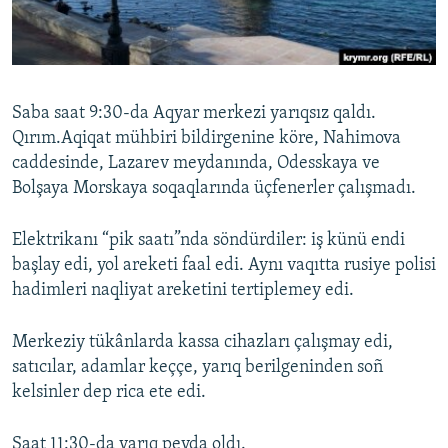
Русский
Українською
Saba saat 9:30-da Aqyar merkezi yarıqsız qaldı.
QOŞULIÑIZ!
Qırım.Aqiqat mühbiri bildirgenine köre, Nahimova
caddesinde, Lazarev meydanında, Odesskaya ve
Bolşaya Morskaya soqaqlarında üçfenerler çalışmadı.
RFE/RS bütün saytları
Elektrikanı “pik saatı”nda söndürdiler: iş künü endi
başlay edi, yol areketi faal edi. Aynı vaqıtta rusiye polisi
hadimleri naqliyat areketini tertiplemey edi.
Merkeziy tükânlarda kassa cihazları çalışmay edi,
satıcılar, adamlar keççe, yarıq berilgeninden soñ
kelsinler dep rica ete edi.
Saat 11:30-da yarıq peyda oldı.