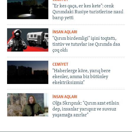
"Er kes qaça, er kes kete": cenk
Qırımdaki Rusiye turistlerine nasıl
barıp yetti
İNSAN AQLARI
"Qırım birdemligi" işini toqtattı,
tintüv ve tutuvlar ise Qırımda daa
çoq oldı
CEMİYET
"Haberlerge köre, yarıq bere
ekenler, amma biz bütünley
ekektriksizmiz"
İNSAN AQLARI
Olğa Skrıpnık: "Qırım azat etilsin
dep, insanlar yarıqsız ve suvsuz
yaşamağa azırlar"