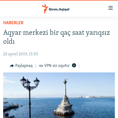
Link
açıqlığı
Esas
HABERLER
mündericege
HABERLER
Aqyar merkezi bir qaç saat yarıqsız
qaytmaq
SİYASET
Baş
oldı
İQTİSADİYAT
navigatsiyağa
qaytmaq
23 aprel 2019, 13:30
CEMİYET
Qıdıruvğa
MEDENİYET
Paylaşmaq
VPN-siz oquñız
qaytmaq
İNSAN AQLARI
VİDEO
SÜRET
BLOGLAR
FİKİR