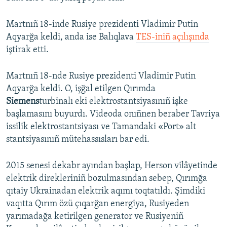
Martnıñ 18-inde Rusiye prezidenti Vladimir Putin
Aqyarğa keldi, anda ise Balıqlava
TES-iniñ açılışında
iştirak etti.
Martnıñ 18-nde Rusiye prezidenti Vladimir Putin
Aqyarğa keldi. O, işğal etilgen Qırımda
Siemens
turbinalı eki elektrostantsiyasınıñ işke
başlamasını buyurdı. Videoda onıñnen beraber Tavriya
issilik elektrostantsiyası ve Tamandaki «Port» alt
stantsiyasınıñ mütehassısları bar edi.
2015 senesi dekabr ayından başlap, Herson vilâyetinde
elektrik direkleriniñ bozulmasından sebep, Qırımğa
qıtaiy Ukrainadan elektrik aqımı toqtatıldı. Şimdiki
vaqıtta Qırım özü çıqarğan energiya, Rusiyeden
yarımadağa ketirilgen generator ve Rusiyeniñ