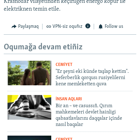
Krasnodar vilâyetinden keçirilgen energo köpür ile
elektriknen temin etile.
Paylaşmaq
VPN-siz oquñız
Follow us
Oqumağa devam etiñiz
CEMİYET
"Er şeyni eki künde taşlap kettim".
Seferberlik qorqusı rusiyelilerni
kene memleketten quva
İNSAN AQLARI
Bir an – ve casussıñ. Qırım
mahkemeleri devlet hainligi
qabaatlavlarını daqqalar içinde
nasıl baqalar
CEMİYET