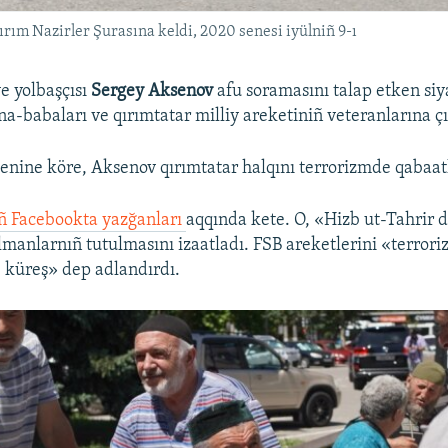
ırım Nazirler Şurasına keldi, 2020 senesi iyülniñ 9-ı
e yolbaşçısı
Sergey Aksenov
afu soramasını talap etken siy
a-babaları ve qırımtatar milliy areketiniñ veteranlarına ç
genine köre, Aksenov qırımtatar halqını terrorizmde qabaat
 Facebookta yazğanları
aqqında kete. O, «Hizb ut-Tahrir 
anlarnıñ tutulmasını izaatladı. FSB areketlerini «terrori
 küreş» dep adlandırdı.