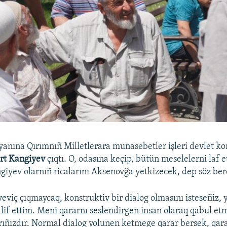
yanına Qırımnıñ Milletlerara munasebetler işleri devlet ko
rt Kangiyev
çıqtı. O, odasına keçip, bütün meselelerni laf 
ngiyev olarnıñ ricalarını Aksenovğa yetkizecek, dep söz ber
eviç çıqmaycaq, konstruktiv bir dialog olmasını isteseñiz, 
klif ettim. Meni qararnı seslendirgen insan olaraq qabul et
larıñızdır. Normal dialog yolunen ketmege qarar bersek, qar