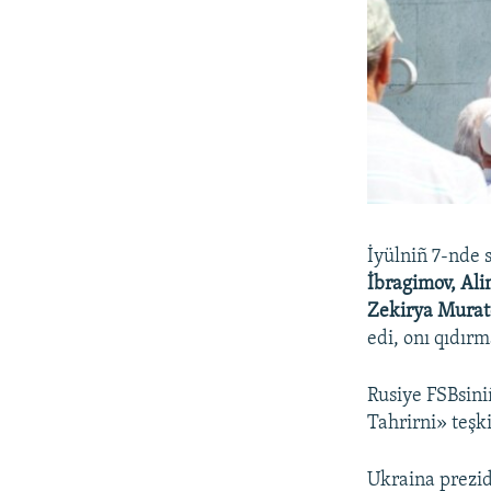
İyülniñ 7-nde 
İbragimov, Ali
Zekirya Mura
edi, onı qıdır
Rusiye FSBsin
Tahrirni» teşki
Ukraina prezi