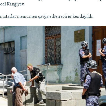
edi Kangiyev.
mtatarlar memurnen qavğa etken soñ er kes dağıldı.