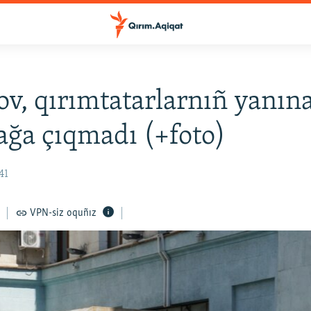
v, qırımtatarlarnıñ yanına
ğa çıqmadı (+foto)
41
VPN-siz oquñız