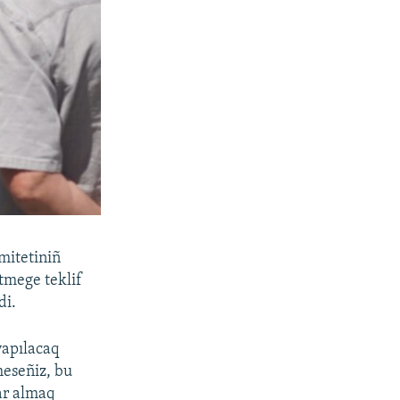
mitetiniñ
etmege teklif
di.
yapılacaq
meseñiz, bu
ar almaq