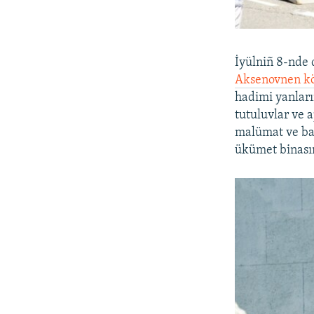
İyülniñ 8-nde q
Aksenovnen kör
hadimi yanları
tutuluvlar ve a
malümat ve ba
ükümet binasın