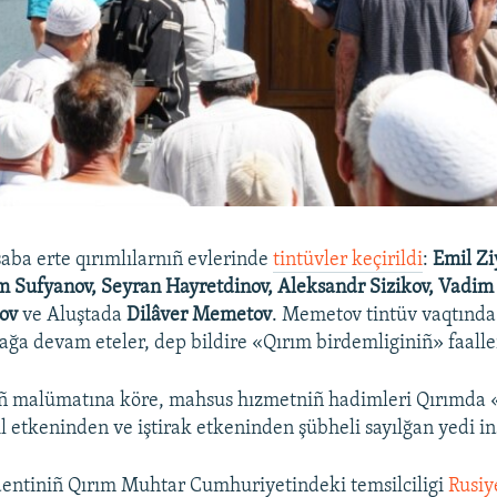
saba erte qırımlılarnıñ evlerinde
tintüvler keçirildi
:
Emil Zi
m Sufyanov, Seyran Hayretdinov, Aleksandr Sizikov, Vadim
tov
ve Aluştada
Dilâver Memetov
. Memetov tintüv vaqtında
mağa devam eteler, dep bildire «Qırım birdemliginiñ» faalle
iñ malümatına köre, mahsus hızmetniñ hadimleri Qırımda 
l etkeninden ve iştirak etkeninden şübheli sayılğan yedi ins
dentiniñ Qırım Muhtar Cumhuriyetindeki temsilciligi
Rusiy