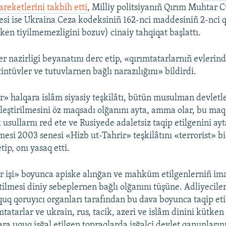
areketlerini takbih etti
, Milliy politsiyanıñ Qırım Muhtar 
esi ise Ukraina Ceza kodeksiniñ 162-nci maddesiniñ 2-nci 
ken tiyilmemezligini bozuv) cinaiy tahqiqat başlattı.
er nazirligi beyanatını derc etip, «qırımtatarlarnıñ evlerin
intüvler ve tutuvlarnen bağlı narazılığını» bildirdi.
r» halqara islâm siyasiy teşkilâtı, bütün musulman devletl
irleştirilmesini öz maqsadı olğanını ayta, amma olar, bu ma
k usullarnı red ete ve Rusiyede adaletsiz taqip etilgenini ay
si 2003 senesi «Hizb ut-Tahrir» teşkilâtını «terrorist» b
tip, onı yasaq etti.
r işi» boyunca apiske alınğan ve mahküm etilgenlerniñ ima
etilmesi diniy sebeplernen bağlı olğanını tüşüne. Adliyecile
quq qoruyıcı organları tarafından bu dava boyunca taqip eti
mtatarlar ve ukrain, rus, tacik, azeri ve islâm dinini kütken
ara uquq işğal etilgen topraqlarda işğalci devlet qanunları