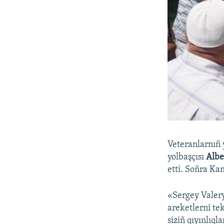
Veteranlarnıñ 
yolbaşçısı
Albe
etti. Soñra Ka
«Sergey Valery
areketlerni te
siziñ qıyınlıq