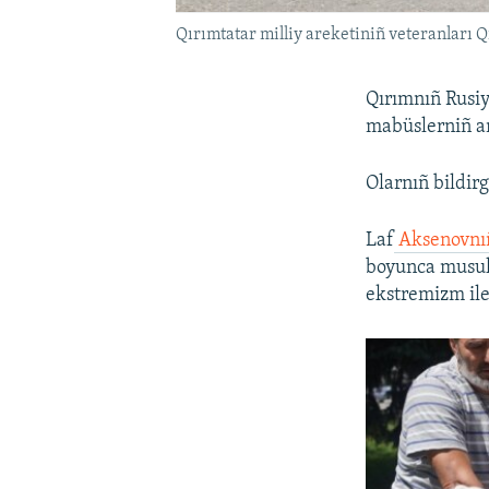
Qırımtatar milliy areketiniñ veteranları Q
Qırımnıñ Rusiy
mabüslerniñ an
Olarnıñ bildir
Laf
Aksenovnıñ
boyunca musulm
ekstremizm ile