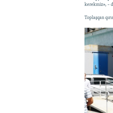
kerekmiz», – d
Toplaşqan qırı