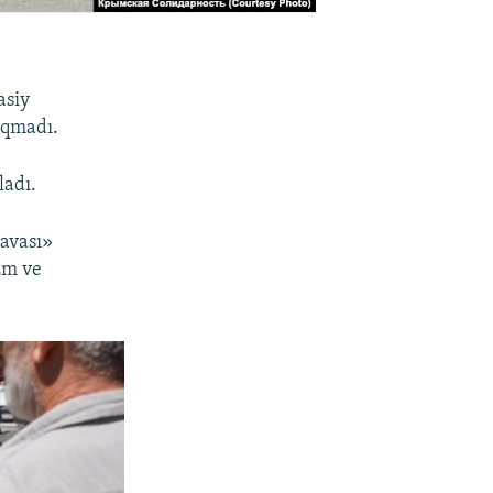
asiy
ıqmadı.
ladı.
davası»
zm ve