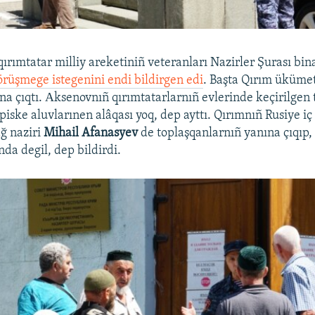
ırımtatar milliy areketiniñ veteranları Nazirler Şurası bina
üşmege istegenini endi bildirgen edi
. Başta Qırım üküme
na çıqtı. Аksenovnıñ qırımtatarlarnıñ evlerinde keçirilgen t
piske aluvlarınen alâqası yoq, dep ayttı. Qırımnıñ Rusiye iç 
ğ naziri
Mihail Afanasyev
de toplaşqanlarnıñ yanına çıqıp
da degil, dep bildirdi.