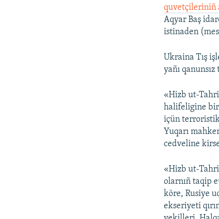
quvetçileriniñ 
Aqyar Baş idar
istinaden (mes
Ukraina Tış işl
yañı qanunsız t
«Hizb ut-Tahri
halifeligine b
içün terroristi
Yuqarı mahkeme
cedveline kirse
«Hizb ut-Tahri
olarnıñ taqip 
köre, Rusiye u
ekseriyeti qırı
vekilleri. Halq