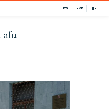
РУС
УКР
 afu