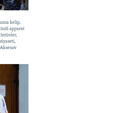
sına kelip,
tiniñ apparat
intüvler,
siyaseti,
, Aksenov