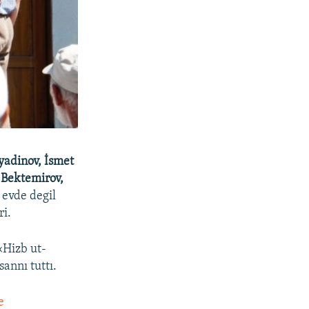
yadinov, İsmet
 Bektemirov,
 evde degil
ri.
«Hizb ut-
annı tuttı.
e