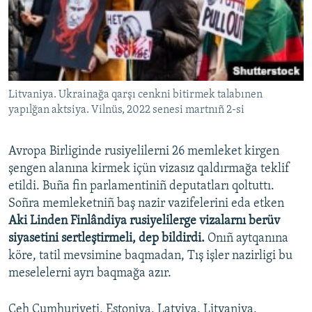
Litvaniya. Ukrainağa qarşı cenkni bitirmek talabınen
yapılğan aktsiya. Vilnüs, 2022 senesi martnıñ 2-si
Avropa Birliginde rusiyelilerni 26 memleket kirgen
şengen alanına kirmek içün vizasız qaldırmağa teklif
etildi. Buña fin parlamentiniñ deputatları qoltuttı.
Soñra memleketniñ baş nazir vazifelerini eda etken
Aki Linden Finlândiya rusiyelilerge vizalarnı berüv
siyasetini sertleştirmeli, dep bildirdi.
Onıñ aytqanına
köre, tatil mevsimine baqmadan, Tış işler nazirligi bu
meselelerni ayrı baqmağa azır.
Çeh Cumhuriyeti, Estoniya, Latviya, Litvaniya,