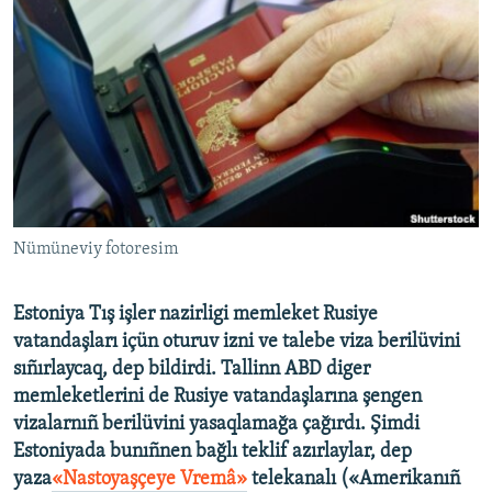
Русский
Українською
QOŞULIÑIZ!
RFE/RS bütün saytları
Nümüneviy fotoresim
Estoniya Tış işler nazirligi memleket Rusiye
vatandaşları içün oturuv izni ve talebe viza berilüvini
sıñırlaycaq, dep bildirdi. Tallinn ABD diger
memleketlerini de Rusiye vatandaşlarına şengen
vizalarnıñ berilüvini yasaqlamağa çağırdı. Şimdi
Estoniyada bunıñnen bağlı teklif azırlaylar, dep
yaza
«Nastoyaşçeye Vremâ»
telekanalı («Amerikanıñ