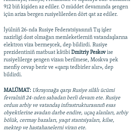
912 biñ kişiden az ediler. O müddet devamında şengen
içün ariza bergen rusiyelilerden dört qat az ediler.
İyülniñ 26-nda Rusiye Federatsiyasınıñ Tış işler
nazirligi dost olmağan memleketlerniñ vatandaşlarına
elektron viza bermeycek, dep bildirdi. Rusiye
prezidentiniñ matbuat kâtibi
Dmitriy Peskov
ise
rusiyelilerge şengen vizası berilmese, Moskva pek
menfiy cevap berir ve «qarşı tedbirler alır», dep
bildirdi.
MALÜMAT:
Ukrayınağa qarşı Rusiye silâlı ücümi
fevralniñ 24-nden sabadan berli devam ete. Rusiye
ordusı arbiy ve vatandaş infrastrukturasınıñ esas
obyektlerine avadan darbe endire, uçaq alanları, arbiy
bölük, cermay bazaları, yaqıt stantsiyaları, kilse,
mektep ve hastahanelerni viran ete.