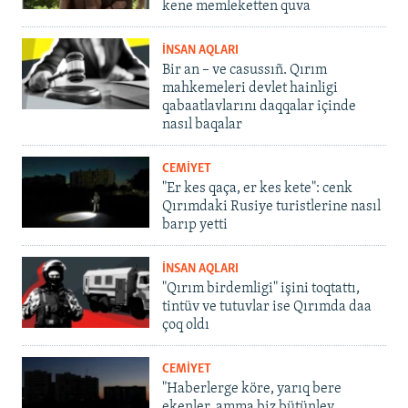
kene memleketten quva
İNSAN AQLARI
Bir an – ve casussıñ. Qırım
mahkemeleri devlet hainligi
qabaatlavlarını daqqalar içinde
nasıl baqalar
CEMİYET
"Er kes qaça, er kes kete": cenk
Qırımdaki Rusiye turistlerine nasıl
barıp yetti
İNSAN AQLARI
"Qırım birdemligi" işini toqtattı,
tintüv ve tutuvlar ise Qırımda daa
çoq oldı
CEMİYET
"Haberlerge köre, yarıq bere
ekenler, amma biz bütünley