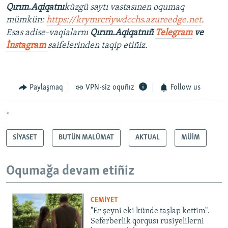
Qırım.Aqiqatnı
küzgü saytı vastasınen oqumaq
mümkün:
https://krymrcriywdcchs.azureedge.net
.
Esas adise-vaqialarnı
Qırım.Aqiqatnıñ
Telegram
ve
İnstagram
saifelerinden taqip etiñiz.
Paylaşmaq
VPN-siz oquñız
Follow us
*
SİYASET
BUTÜN MALÜMAT
AKTUAL
MÜİM
Oqumağa devam etiñiz
CEMİYET
"Er şeyni eki künde taşlap kettim".
Seferberlik qorqusı rusiyelilerni