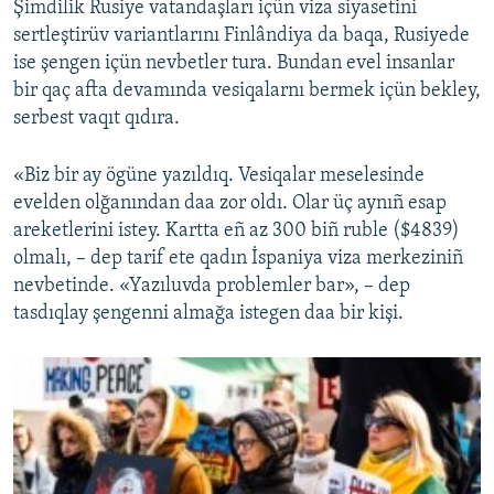
Şimdilik Rusiye vatandaşları içün viza siyasetini
sertleştirüv variantlarını Finlândiya da baqa, Rusiyede
ise şengen içün nevbetler tura. Bundan evel insanlar
bir qaç afta devamında vesiqalarnı bermek içün bekley,
serbest vaqıt qıdıra.
«Biz bir ay ögüne yazıldıq. Vesiqalar meselesinde
evelden olğanından daa zor oldı. Olar üç aynıñ esap
areketlerini istey. Kartta eñ az 300 biñ ruble ($4839)
olmalı, – dep tarif ete qadın İspaniya viza merkeziniñ
nevbetinde. «Yazıluvda problemler bar», – dep
tasdıqlay şengenni almağa istegen daa bir kişi.