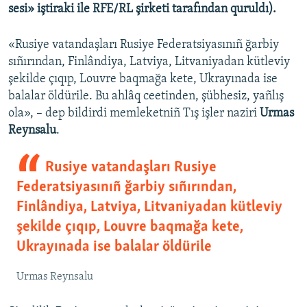
sesi» iştiraki ile RFE/RL şirketi tarafından quruldı).
«Rusiye vatandaşları Rusiye Federatsiyasınıñ ğarbiy
sıñırından, Finlândiya, Latviya, Litvaniyadan kütleviy
şekilde çıqıp, Louvre baqmağa kete, Ukrayınada ise
balalar öldürile. Bu ahlâq ceetinden, şübhesiz, yañlış
ola», – dep bildirdi memleketniñ Tış işler naziri
Urmas
Reynsalu
.
Rusiye vatandaşları Rusiye
Federatsiyasınıñ ğarbiy sıñırından,
Finlândiya, Latviya, Litvaniyadan kütleviy
şekilde çıqıp, Louvre baqmağa kete,
Ukrayınada ise balalar öldürile
Urmas Reynsalu