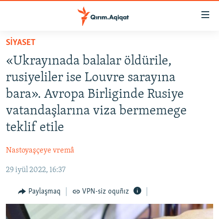
Link
açıqlığı
Esas
SİYASET
mündericege
HABERLER
«Ukrayınada balalar öldürile,
qaytmaq
SİYASET
Baş
rusiyeliler ise Louvre sarayına
İQTİSADİYAT
navigatsiyağa
bara». Avropa Birliginde Rusiye
qaytmaq
CEMİYET
vatandaşlarına viza bermemege
Qıdıruvğa
MEDENİYET
qaytmaq
teklif etile
İNSAN AQLARI
Nastoyaşçeye vremâ
VİDEO
29 iyül 2022, 16:37
SÜRET
Paylaşmaq
VPN-siz oquñız
BLOGLAR
FİKİR