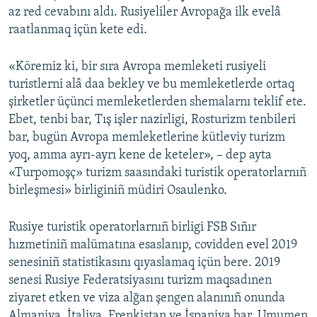
az red cevabını aldı. Rusiyeliler Avropağa ilk evelâ
raatlanmaq içün kete edi.
«Köremiz ki, bir sıra Avropa memleketi rusiyeli
turistlerni alâ daa bekley ve bu memleketlerde ortaq
şirketler üçünci memleketlerden shemalarnı teklif ete.
Ebet, tenbi bar, Tış işler nazirligi, Rosturizm tenbileri
bar, bugün Avropa memleketlerine kütleviy turizm
yoq, amma ayrı-ayrı kene de keteler», – dep ayta
«Turpomoşç» turizm saasındaki turistik operatorlarnıñ
birleşmesi» birliginiñ müdiri Osaulenko.
Rusiye turistik operatorlarnıñ birligi FSB Sıñır
hızmetiniñ malümatına esaslanıp, covidden evel 2019
senesiniñ statistikasını qıyaslamaq içün bere. 2019
senesi Rusiye Federatsiyasını turizm maqsadınen
ziyaret etken ve viza alğan şengen alanınıñ onunda
Almaniya, İtaliya, Frenkistan ve İspaniya bar. Umumen