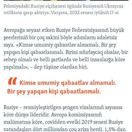
Poloniyadaki Rusiye elçihanesi ögünde Rusiyeniñ Ukrayına
istilâsına qarşı aktsiya. Varşava, 2022 senesi iyülniñ 17-si
Avropağa seyaat etken Rusiye Federatsiyasınıñ büyük
şeerleriniñ bir çoq sakini böyle adımlarnı adaletsiz
saya. «Kimse umumiy qabaatlav almamalı. Bir şey
yapqan kişi qabaatlanmalı. Birini sıñırlaycaq olsalar, bir
sebep olmalı ve belli şartlarda ve belli insanlarğa köre
yapılmalı», – dep tüşüne olardan biri.
Kimse umumiy qabaatlav almamalı.
Bir şey yapqan kişi qabaatlanmalı.
Rusiye – resmiyleştirilgen şengen vizalarınıñ sayısına
köre dünya lideridir. Avropa komissiyasınıñ
malümatına köre, covidden evelki 2019 senesi Rusiye
vatandaşları dört milliondan çoq ariza berdi. 1,5%-dan