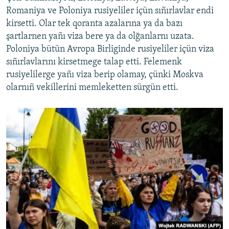
Romaniya ve Poloniya rusiyeliler içün sıñırlavlar endi
kirsetti. Olar tek qoranta azalarına ya da bazı
şartlarnen yañı viza bere ya da olğanlarnı uzata.
Poloniya bütün Avropa Birliginde rusiyeliler içün viza
sıñırlavlarını kirsetmege talap etti. Felemenk
rusiyelilerge yañı viza berip olamay, çünki Moskva
olarnıñ vekillerini memleketten sürgün etti.