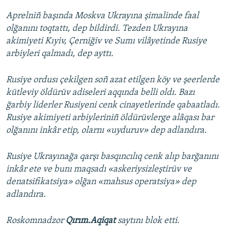
Aprelniñ başında Moskva Ukrayına şimalinde faal
olğanını toqtattı, dep bildirdi. Tezden Ukrayına
akimiyeti Kıyiv, Çerniğiv ve Sumı vilâyetinde Rusiye
arbiyleri qalmadı, dep ayttı.
Rusiye ordusı çekilgen soñ azat etilgen köy ve şeerlerde
kütleviy öldürüv adiseleri aqqında belli oldı. Bazı
ğarbiy liderler Rusiyeni cenk cinayetlerinde qabaatladı.
Rusiye akimiyeti arbiyleriniñ öldürüvlerge alâqası bar
olğanını inkâr etip, olarnı «uyduruv» dep adlandıra.
Rusiye Ukrayınağa qarşı basqıncılıq cenk alıp barğanını
inkâr ete ve bunı maqsadı «askeriysizleştirüv ve
denatsifikatsiya» olğan «mahsus operatsiya» dep
adlandıra.
Roskomnadzor
Qırım.Aqiqat
saytını blok etti.