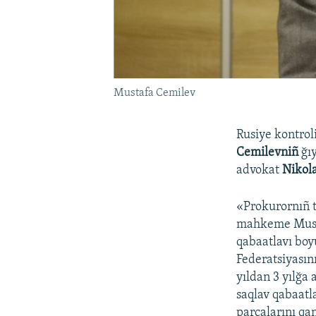
Mustafa Cemilev
Rusiye kontrol
Cemilevniñ
ğı
advokat
Nikol
«Prokurornıñ t
mahkeme Mustaf
qabaatlavı boy
Federatsiyasın
yıldan 3 yılğa 
saqlav qabaatla
parçalarını qa