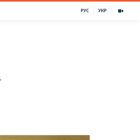
РУС
УКР
a