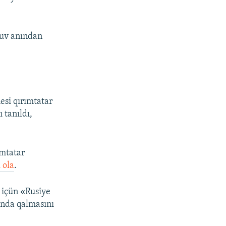
luv anından
si qırımtatar
ı tanıldı,
mtatar
 ola
.
 içün «Rusiye
ında qalmasını