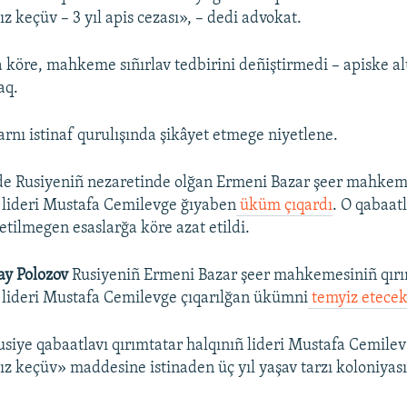
ız keçüv – 3 yıl apis cezası», – dedi advokat.
 köre, mahkeme sıñırlav tedbirini deñiştirmedi – apiske a
aq.
arnı istinaf qurulışında şikâyet etmege niyetlene.
de Rusiyeniñ nezaretinde olğan Ermeni Bazar şeer mahkeme
y lideri Mustafa Cemilevge ğıyaben
üküm çıqardı
. O qabaatl
ilmegen esaslarğa köre azat etildi.
ay Polozov
Rusiyeniñ Ermeni Bazar şeer mahkemesiniñ qırı
y lideri Mustafa Cemilevge çıqarılğan ükümni
temyiz etecek
siye qabaatlavı qırımtatar halqınıñ lideri Mustafa Cemilev
sız keçüv» maddesine istinaden üç yıl yaşav tarzı koloniyas