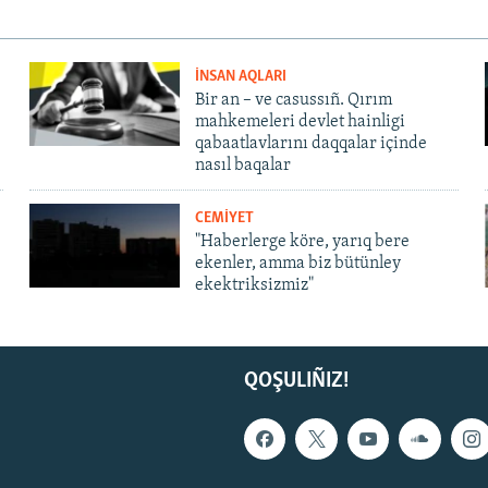
İNSAN AQLARI
Bir an – ve casussıñ. Qırım
mahkemeleri devlet hainligi
qabaatlavlarını daqqalar içinde
nasıl baqalar
CEMİYET
"Haberlerge köre, yarıq bere
ekenler, amma biz bütünley
ekektriksizmiz"
QOŞULIÑIZ!