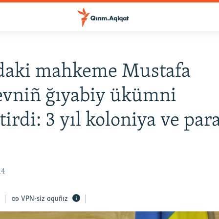
daki mahkeme Mustafa
evniñ ğıyabiy ükümni
tirdi: 3 yıl koloniya ve par
14
VPN-siz oquñız