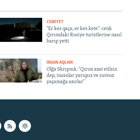
CEMİYET
"Er kes qaça, er kes kete": cenk
Qırımdaki Rusiye turistlerine nasıl
barıp yetti
İNSAN AQLARI
Olğa Skrıpnık: "Qırım azat etilsin
dep, insanlar yarıqsız ve suvsuz
yaşamağa azırlar"