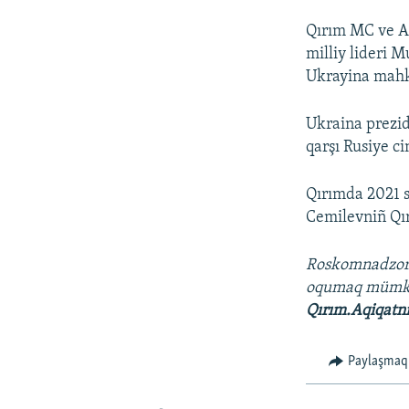
Qırım MC ve Aq
milliy lideri 
Ukrayina mah
Ukraina prezi
qarşı Rusiye ci
Qırımda 2021 s
Cemilevniñ Qır
Roskomnadzo
oqumaq müm
Qırım.Aqiqatn
Paylaşmaq