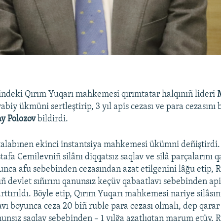
indeki Qırım Yuqarı mahkemesi qırımtatar halqınıñ lideri
yabiy ükmüni sertleştirip, 3 yıl apis cezası ve para cezasını 
ay Polozov
bildirdi.
alabınen ekinci instantsiya mahkemesi ükümni deñiştirdi.
a Cemilevniñ silânı diqqatsız saqlav ve silâ parçalarını q
unca afu sebebinden cezasından azat etilgenini lâğu etip, 
ıñ devlet sıñırını qanunsız keçüv qabaatlavı sebebinden api
arttırıldı. Böyle etip, Qırım Yuqarı mahkemesi nariye silâsın
vı boyunca ceza 20 biñ ruble para cezası olmalı, dep qarar 
nunsız saqlav sebebinden – 1 yılğa azatlıqtan marum etüv. R