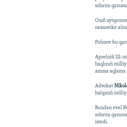
sıñırını qanuns
Onıñ aytqanına
nezaretke alm
Polozov bu qar
Aprelniñ 22-n
haqlınıñ milli
amma aqlama et
Advokat
Nikol
halqınıñ milli
Bundan evel Ru
sıñırını qanun
istedi.