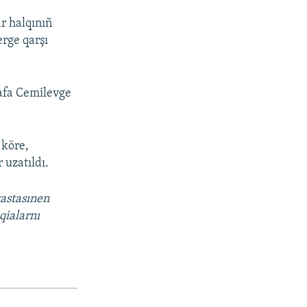
r halqınıñ
rge qarşı
afa Cemilevge
 köre,
 uzatıldı.
vastasınen
qialarnı