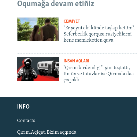
Oqumağa devam etiñiz
CEMİYET
"Er şeyni eki künde taşlap kettim".
Seferberlik qorqusı rusiyelilerni
kene memleketten quva
İNSAN AQLARI
"Qırım birdemligi" işini toqtattı,
tintüv ve tutuvlar ise Qırımda daa
çoq oldı
Русский
INFO
Українською
Contacts
QOŞULIÑIZ!
Qırım.Aqiqat. Bizim aqqında