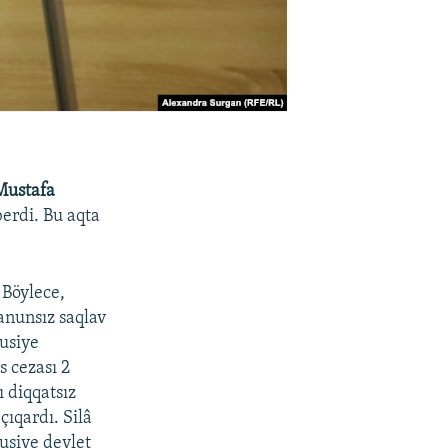
Mustafa
berdi. Bu aqta
 Böylece,
anunsız saqlav
Rusiye
s cezası 2
ı diqqatsız
çıqardı. Silâ
usiye devlet