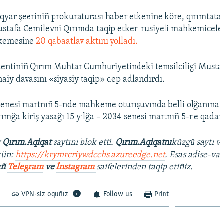
yar şeeriniñ prokuraturası haber etkenine köre, qırımtata
Mustafa Cemilevni Qırımda taqip etken rusiyeli mahkemicele
kemesine
20 qabaatlav aktını yolladı.
dentiniñ Qırım Muhtar Cumhuriyetindeki temsilciligi Must
naiy davasını «siyasiy taqip» dep adlandırdı.
enesi martnıñ 5-nde mahkeme oturışuvında belli olğanına
ımğa kiriş yasağı 15 yılğa – 2034 senesi martnıñ 5-ne qadar
r
Qırım.Aqiqat
saytını blok etti.
Qırım.Aqiqatnı
küzgü saytı 
kün:
https://krymrcriywdcchs.azureedge.net
. Esas adise-va
ıñ
Telegram
ve
İnstagram
saifelerinden taqip etiñiz.
VPN-siz oquñız
Follow us
Print