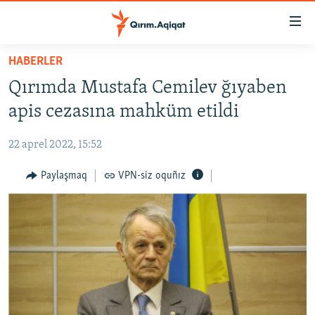
Link
açıqlığı
Esas
HABERLER
mündericege
HABERLER
Qırımda Mustafa Cemilev ğıyaben
qaytmaq
SİYASET
Baş
apis cezasına mahküm etildi
İQTİSADİYAT
navigatsiyağa
qaytmaq
22 aprel 2022, 15:52
CEMİYET
Qıdıruvğa
MEDENİYET
Paylaşmaq
VPN-siz oquñız
qaytmaq
İNSAN AQLARI
VİDEO
SÜRET
BLOGLAR
FİKİR