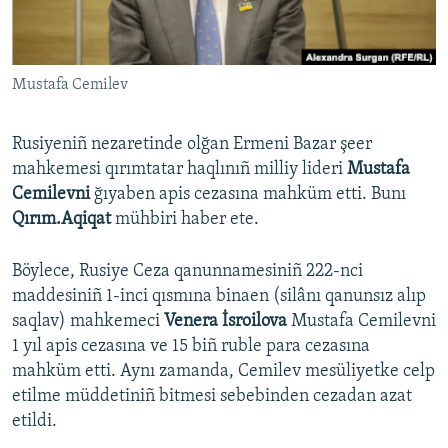
Русский
Українською
Mustafa Cemilev
QOŞULIÑIZ!
Rusiyeniñ nezaretinde olğan Ermeni Bazar şeer
mahkemesi qırımtatar haqlınıñ milliy lideri
Mustafa
Cemilevni
ğıyaben apis cezasına mahküm etti. Bunı
RFE/RS bütün saytları
Qırım.Aqiqat
mühbiri haber ete.
Böylece, Rusiye Ceza qanunnamesiniñ 222-nci
maddesiniñ 1-inci qısmına binaen (silânı qanunsız alıp
saqlav) mahkemeci
Venera İsroilova
Mustafa Cemilevni
1 yıl apis cezasına ve 15 biñ ruble para cezasına
mahküm etti. Aynı zamanda, Cemilev mesüliyetke celp
etilme müddetiniñ bitmesi sebebinden cezadan azat
etildi.