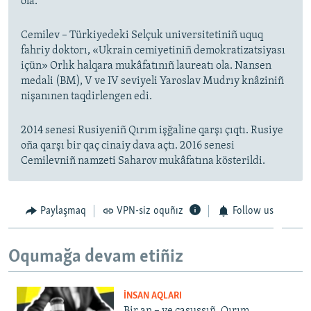
ola.
Cemilev – Türkiyedeki Selçuk universitetiniñ uquq
fahriy doktorı, «Ukrain cemiyetiniñ demokratizatsiyası
içün» Orlık halqara mukâfatınıñ laureatı ola. Nansen
medali (BM), V ve IV seviyeli Yaroslav Mudrıy knâziniñ
nişanınen taqdirlengen edi.
2014 senesi Rusiyeniñ Qırım işğaline qarşı çıqtı. Rusiye
oña qarşı bir qaç cinaiy dava açtı. 2016 senesi
Cemilevniñ namzeti Saharov mukâfatına kösterildi.
Paylaşmaq
VPN-siz oquñız
Follow us
Oqumağa devam etiñiz
İNSAN AQLARI