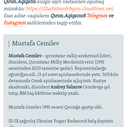
Qırım.Aqiqatnı
küzgü saytı vastasınen oqumaq
mümkün:
https://d2ud65mnh9spru.cloudfront.net
.
Esas adise-vaqialarnı
Qırım.Aqiqatnıñ
Telegram
ve
İnstagram
saifelerinden taqip etiñiz.
Mustafa Cemilev
Mustafa Cemilev
– qırımtatar milliy areketiniñ lideri,
dissident, Qırımtatar Milliy Meclisiniñ reisi (1991
senesinden 2013 senesine qadar). Repressiyalarğa
oğratılğan edi, 15 yıl sovet apishanelerinde yattı. 303 kün
devamında Omsk apishanesinde açlıq tuttı. Rusiye
akademiki, dissident
Andrey Saharov
Cemilevge qol
tutıp, BM baş kâtibine mektüp yazdı.
Mustafa Cemilev 1991 senesi Qırımğa qaytıp oldı.
III-IX çağırılış Ukraina Yuqarı Radasınıñ halq deputatı