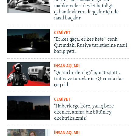
Bir an – ve casussıñ. Qırım
mahkemeleri devlet hainligi
qabaatlavlarını daqqalar içinde
nasıl baqalar
CEMİYET
"Er kes qaça, er kes kete": cenk
Qırımdaki Rusiye turistlerine nasıl
barıp yetti
İNSAN AQLARI
"Qırım birdemligi" işini toqtattı,
tintüv ve tutuvlar ise Qırımda daa
çoq oldı
CEMİYET
"Haberlerge köre, yarıq bere
ekenler, amma biz bütünley
ekektriksizmiz"
İNSAN AQLARI