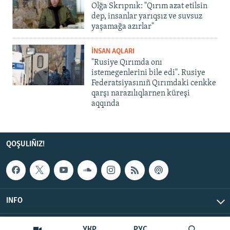
Olğa Skrıpnık: "Qırım azat etilsin
dep, insanlar yarıqsız ve suvsuz
yaşamağa azırlar"
İNSAN AQLARI
"Rusiye Qırımda onı
istemegenlerini bile edi". Rusiye
Federatsiyasınıñ Qırımdaki cenkke
qarşı narazılıqlarnen küreşi
aqqında
QOŞULIÑIZ!
INFO
© Qırım.Aqiqat, 2026 | All Rights Reserved.
УКР
РУС