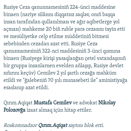
Rusiye Ceza qanunnamesiniñ 224-ünci maddesine
binaen (nariye silâsını diqqatsız saqlav, onıñ başqa
insan tarafından qullanılması ve ağır aqibetlerge yol
açması) mahkeme 20 biñ ruble para cezasını tayin etti
ve mesüliyetke celp etilme müddetiniñ bitmesi
sebebinden cezadan azat etti. Rusiye Ceza
qanunnamesiniñ 322-nci maddesiniñ 3-ünci qısmına
binaen (Rusiyege kirişi yasaqlanğan çetel vatandaşınıñ
bir gruppa insanlarnen evelden añlaşıp, Rusiye devlet
sıñırını keçüv) Cemilev 2 yıl şartlı cezağa mahküm
etildi ve "ğalebeniñ 70 yılı munasebeti ile" aministiyağa
esaslanıp azat etildi.
Qırım.Aqiqat
Mustafa Cemilev
ve advokat
Nikolay
Polozovğa
izaat almaq içün hitap ettiler.
Roskomnadzor
Qırım.Aqiqat
saytını blok etti.