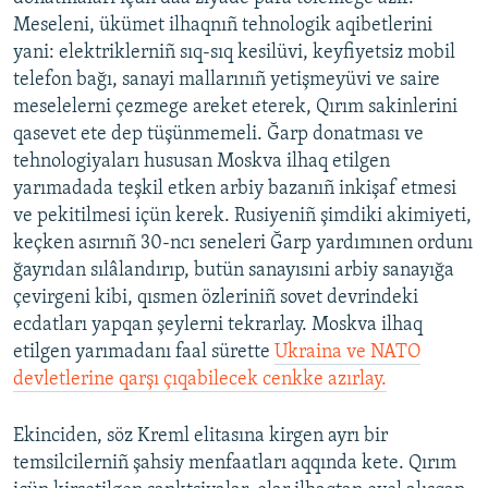
Meseleni, ükümet ilhaqnıñ tehnologik aqibetlerini
yani: elektriklerniñ sıq-sıq kesilüvi, keyfiyetsiz mobil
telefon bağı, sanayi mallarınıñ yetişmeyüvi ve saire
meselelerni çezmege areket eterek, Qırım sakinlerini
qasevet ete dep tüşünmemeli. Ğarp donatması ve
tehnologiyaları hususan Moskva ilhaq etilgen
yarımadada teşkil etken arbiy bazanıñ inkişaf etmesi
ve pekitilmesi içün kerek. Rusiyeniñ şimdiki akimiyeti,
keçken asırnıñ 30-ncı seneleri Ğarp yardımınen ordunı
ğayrıdan sılâlandırıp, butün sanayısıni arbiy sanayığa
çevirgeni kibi, qısmen özleriniñ sovet devrindeki
ecdatları yapqan şeylerni tekrarlay. Moskva ilhaq
etilgen yarımadanı faal sürette
Ukraina ve NATO
devletlerine qarşı çıqabilecek cenkke azırlay.
Ekinciden, söz Kreml elitasına kirgen ayrı bir
temsilcilerniñ şahsiy menfaatları aqqında kete. Qırım