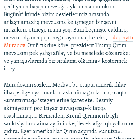
çesit ya da başqa mevzuğa aylanması mumkün.
Bugünki künde bizim devletlerimiz arasında
añlaşmamazlıq mevzusına kelişmegen bir şeyni
muzakere etmege mana yoq. Bunı keçmişte qaldırıp,
mevcut olğan aqiqatlarğa tayanmaq kerek», –
dep ayttı
Muradov
. Onıñ fikrine köre, prezident Trump Qırım
mevzusını pek yahşı añlay ve bu meselede «öz areket
ve yanaşuvlarında bir sıralama olğanını» köstermek
istey.
Muradovnıñ sözleri, Moskva bu etapta amerikalılar
ilhaq etilgen yarımadanı asla añmağanlarına, o aqta
«unuttırmaq» istegenlerine işaret ete. Resmiy
akimiyetniñ pozitsiyası suvuq esap-kitapqa
esaslanmaqta. Birinciden, Kreml Qırımnen bağlı
sanktsiyalar daima aylânip keçilecek «fgarqlı yollarnı»
qıdıra. Eger amerikalılar Qırım aqqında «unutsa»,