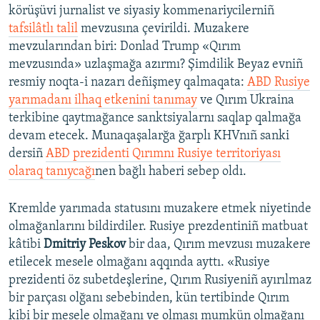
körüşüvi jurnalist ve siyasiy kommenariycilerniñ
tafsilâtlı talil
mevzusına çevirildi. Muzakere
mevzularından biri: Donlad Trump «Qırım
mevzusında» uzlaşmağa azırmı? Şimdilik Beyaz evniñ
resmiy noqta-i nazarı deñişmey qalmaqata:
ABD Rusiye
yarımadanı ilhaq etkenini tanımay
ve Qırım Ukraina
terkibine qaytmağance sanktsiyalarnı saqlap qalmağa
devam etecek. Munaqaşalarğa ğarplı KHVnıñ sanki
dersiñ
ABD prezidenti Qırımnı Rusiye territoriyası
olaraq tanıycağı
nen bağlı haberi sebep oldı.
Kremlde yarımada statusını muzakere etmek niyetinde
olmağanlarını bildirdiler. Rusiye prezdentiniñ matbuat
kâtibi
Dmitriy Peskov
bir daa, Qırım mevzusı muzakere
etilecek mesele olmağanı aqqında ayttı. «Rusiye
prezidenti öz subetdeşlerine, Qırım Rusiyeniñ ayırılmaz
bir parçası olğanı sebebinden, kün tertibinde Qırım
kibi bir mesele olmağanı ve olması mumkün olmağanı