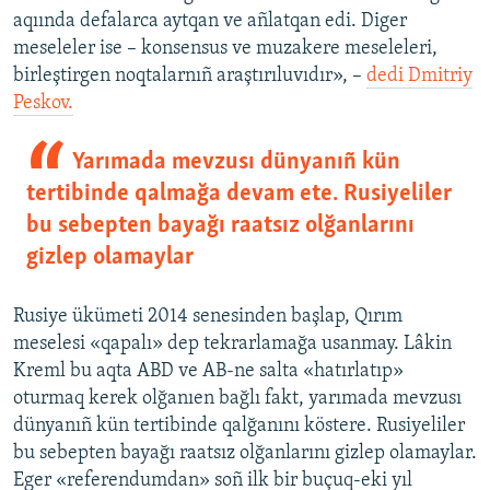
aqıında defalarca aytqan ve añlatqan edi. Diger
meseleler ise – konsensus ve muzakere meseleleri,
birleştirgen noqtalarnıñ araştırıluvıdır», –
dedi Dmitriy
Peskov.
Yarımada mevzusı dünyanıñ kün
tertibinde qalmağa devam ete. Rusiyeliler
bu sebepten bayağı raatsız olğanlarını
gizlep olamaylar
Rusiye ükümeti 2014 senesinden başlap, Qırım
meselesi «qapalı» dep tekrarlamağa usanmay. Lâkin
Kreml bu aqta ABD ve AB-ne salta «hatırlatıp»
oturmaq kerek olğanıen bağlı fakt, yarımada mevzusı
dünyanıñ kün tertibinde qalğanını köstere. Rusiyeliler
bu sebepten bayağı raatsız olğanlarını gizlep olamaylar.
Eger «referendumdan» soñ ilk bir buçuq-eki yıl