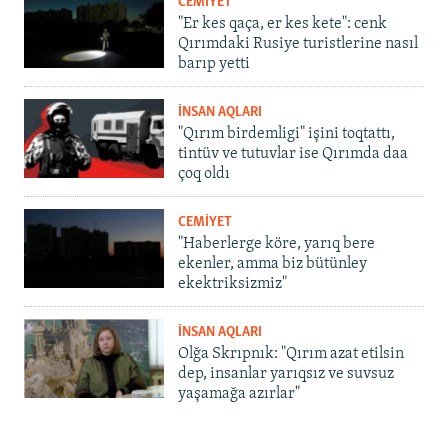
CEMİYET
"Er kes qaça, er kes kete": cenk
Qırımdaki Rusiye turistlerine nasıl
barıp yetti
İNSAN AQLARI
"Qırım birdemligi" işini toqtattı,
tintüv ve tutuvlar ise Qırımda daa
çoq oldı
CEMİYET
"Haberlerge köre, yarıq bere
ekenler, amma biz bütünley
ekektriksizmiz"
İNSAN AQLARI
Olğa Skrıpnık: "Qırım azat etilsin
dep, insanlar yarıqsız ve suvsuz
yaşamağa azırlar"