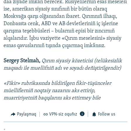
daa ziyade imkân berecek. Rusiyelilerniñ esas meselesi
ise, amerikan siyasiy sınıfınıñ bir bütün olaraq
Moskvağa qarşı olğanından ibaret. Qırımnıñ ilhaqı,
Donbassta cenk, ABD ve AB devletleriniñ iç işlerine
qarışma teşebbüsleri – bularnıñ episi bir zıncırnıñ
alqalarıdır. İşbu vaziyette «Qırım meselesini» siyasiy
esnas qavuslarınıñ tışında çıqarmaq imkânsız.
Sergey Stelmah,
Qırım siyasiy közeticisi (telükesizlik
maqsadı ile muellifniñ adı ve soyadı deñiştirilgendir)
«Fikir» rubrikasında bildirilgen fikir-tüşünceler
müelliflerniñ noqtaiy nazarını aks ettirip,
muarririyetniñ baqışlarını aks ettirmey bile
Paylaşmaq
VPN-siz oquñız
Follow us
*