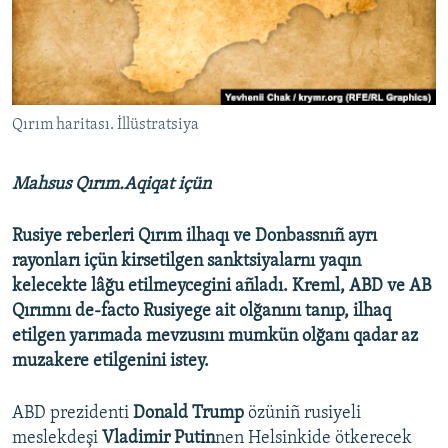
Русский
Українською
QOŞULIÑIZ!
Qırım haritası. İllüstratsiya
Mahsus Qırım.Aqiqat içün
RFE/RS bütün saytları
Rusiye reberleri Qırım ilhaqı ve Donbassnıñ ayrı
rayonları içün kirsetilgen sanktsiyalarnı yaqın
kelecekte lâğu etilmeycegini añladı. Kreml, ABD ve AB
Qırımnı de-facto Rusiyege ait olğanını tanıp, ilhaq
etilgen yarımada mevzusını mumkün olğanı qadar az
muzakere etilgenini istey.
ABD prezidenti
Donald Trump
özüniñ rusiyeli
meslekdeşi
Vladimir Putin
nen Helsinkide ötkerecek