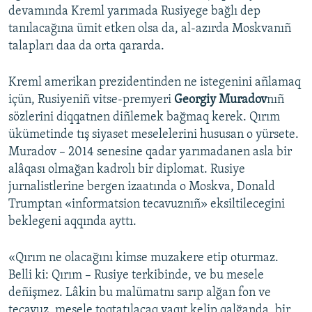
devamında Kreml yarımada Rusiyege bağlı dep
tanılacağına ümit etken olsa da, al-azırda Moskvanıñ
talapları daa da orta qararda.
Kreml amerikan prezidentinden ne istegenini añlamaq
içün, Rusiyeniñ vitse-premyeri
Georgiy Muradov
nıñ
sözlerini diqqatnen diñlemek bağmaq kerek. Qırım
ükümetinde tış siyaset meselelerini hususan o yürsete.
Muradov – 2014 senesine qadar yarımadanen asla bir
alâqası olmağan kadrolı bir diplomat. Rusiye
jurnalistlerine bergen izaatında o Moskva, Donald
Trumptan «informatsion tecavuznıñ» eksiltilecegini
beklegeni aqqında ayttı.
«Qırım ne olacağını kimse muzakere etip oturmaz.
Belli ki: Qırım – Rusiye terkibinde, ve bu mesele
deñişmez. Lâkin bu malümatnı sarıp alğan fon ve
tecavuz, mesele toqtatılacaq vaqıt kelip qalğanda, bir