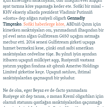
içün kirsetilgen sanktsiyalar, olar ilhaqtan evel alışqan
ayat tarzına köre yaşamağa keder ete. Soñki bir misal –
KHV ekseriy allarda prezident Vladimir Putinniñ
«dostu» dep añğan rusiyeli oligarh
Gennadiy
Timçenko
.
Soñki haberlerge köre,
ABDniñ Qırım içün
kirsetken sanktsiyaları onı, yarımadanıñ ilhaqından bir
yıl evel satın alğan Gulfstream G650 uçağını satmağa
mecbur etti. 2014 senesi Gulfstream şirketi uçaqqa
hızmet bermekni kese, çünki onıñ saibi amerikan
sanktsiyaları cedveline tüşe. Bu yılnıñ iyün ayından
itibaren uçaqnıñ mülkiyet aqqı, Rusiyeniñ vastasız
yatırım yapğan fondına ait qıbrıslı Amerivo Holdings
Limited şirketine keçe. Uçaqnıñ satıluvı, ihtimal
sanktsiyalardan qaçmaqnıñ bir yoludur.
Ne de olsa, eger Beyaz ev de-facto yarımadanı
Rusiyege ait dep tanısa, o zaman Kreml oligarhları içün
olarnıñ statusını qısıtlağan sanktsiyalardan qaçınmağa