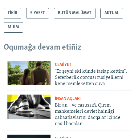
FİKİR
SİYASET
BUTÜN MALÜMAT
AKTUAL
MÜİM
Oqumağa devam etiñiz
CEMİYET
"Er şeyni eki künde taşlap kettim".
Seferberlik qorqusı rusiyelilerni
kene memleketten quva
İNSAN AQLARI
Bir an – ve casussıñ. Qırım
mahkemeleri devlet hainligi
qabaatlavlarını daqqalar içinde
nasıl baqalar