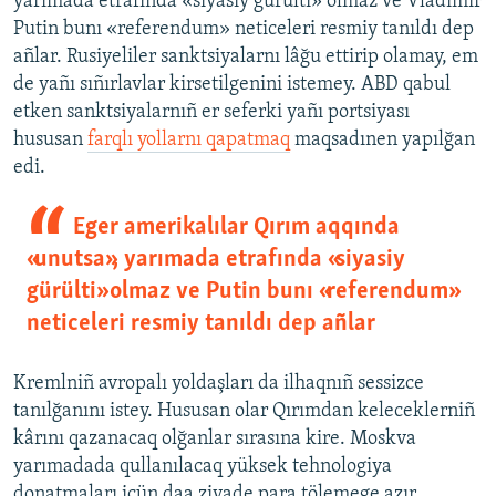
yarımada etrafında «siyasiy gürülti» olmaz ve Vladimir
Putin bunı «referendum» neticeleri resmiy tanıldı dep
añlar. Rusiyeliler sanktsiyalarnı lâğu ettirip olamay, em
de yañı sıñırlavlar kirsetilgenini istemey. ABD qabul
etken sanktsiyalarnıñ er seferki yañı portsiyası
hususan
farqlı yollarnı qapatmaq
maqsadınen yapılğan
edi.
Eger amerikalılar Qırım aqqında
«unutsa», yarımada etrafında «siyasiy
gürülti» olmaz ve Putin bunı «referendum»
neticeleri resmiy tanıldı dep añlar
Kremlniñ avropalı yoldaşları da ilhaqnıñ sessizce
tanılğanını istey. Hususan olar Qırımdan keleceklerniñ
kârını qazanacaq olğanlar sırasına kire. Moskva
yarımadada qullanılacaq yüksek tehnologiya
donatmaları içün daa ziyade para tölemege azır.