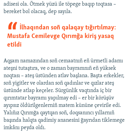
adisesi ola. Ötmek yüzü ile töpege baqıp toqtasa –
bereket bol olacaq, dep sayıla.
İlhaqından soñ qalaqay tığırtılmay:
Mustafa Cemilevge Qırımğa kiriş yasaq
etildi
Aqşam namazından soñ cemaatnıñ eñ ürmetli adamı
ateşni tutaştıra, ve o zaman bayramnıñ eñ yüksek
noqtası – ateş üstünden atlav başlana. Başta erkekler,
soñ yigitler ve olardan soñ qadınlar ve qızlar ateş
üstünde atlap keçeler. Sürgünlik vaqtında iç bir
qırımtatar bayramı yapılmay edi – er bir körüşüv
ayıpsız öldürilgenlerniñ matem kününe çevirile edi.
Yalıñız Qırımğa qaytqan soñ, doqsanıncı yıllarnıñ
başında halqta qadimiy ananesini ğayrıdan tiklemege
imkânı peyda oldı.