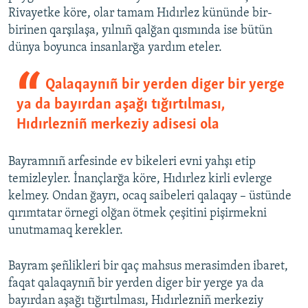
Rivayetke köre, olar tamam Hıdırlez kününde bir-
birinen qarşılaşa, yılnıñ qalğan qısmında ise bütün
dünya boyunca insanlarğa yardım eteler.
Qalaqaynıñ bir yerden diger bir yerge
ya da bayırdan aşağı tığırtılması,
Hıdırlezniñ merkeziy adisesi ola
Bayramnıñ arfesinde ev bikeleri evni yahşı etip
temizleyler. İnançlarğa köre, Hıdırlez kirli evlerge
kelmey. Ondan ğayrı, ocaq saibeleri qalaqay – üstünde
qırımtatar örnegi olğan ötmek çeşitini pişirmekni
unutmamaq kerekler.
Bayram şeñlikleri bir qaç mahsus merasimden ibaret,
faqat qalaqaynıñ bir yerden diger bir yerge ya da
bayırdan aşağı tığırtılması, Hıdırlezniñ merkeziy