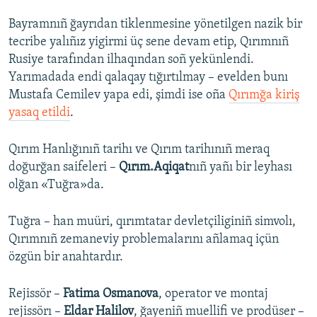
Bayramnıñ ğayrıdan tiklenmesine yönetilgen nazik bir
tecribe yalıñız yigirmi üç sene devam etip, Qırımnıñ
Rusiye tarafından ilhaqından soñ yekünlendi.
Yarımadada endi qalaqay tığırtılmay – evelden bunı
Mustafa Cemilev yapa edi, şimdi ise oña
Qırımğa kiriş
yasaq etildi
.
Qırım Hanlığınıñ tarihı ve Qırım tarihınıñ meraq
doğurğan saifeleri –
Qırım.Aqiqat
nıñ yañı bir leyhası
olğan «Tuğra»da.
Tuğra – han muüri, qırımtatar devletçiliginiñ simvolı,
Qırımnıñ zemaneviy problemalarını añlamaq içün
özgün bir anahtardır.
Rejissör –
Fatima Osmanova
, operator ve montaj
rejissörı –
Eldar Halilov
, ğayeniñ muellifi ve prodüser –