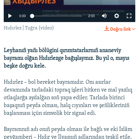
Русский
0:00
2:03
Українською
Hıdırlez | Tuğra (video)
Doğru link
QOŞULIÑIZ!
Leyhanıñ yañı bölügini qırımtatarlarnıñ ananeviy
bayramı olğan Hıdırlezge bağışlaymız. Bu yıl o, mayıs
beşke doğru kele.
RFE/RS bütün saytları
Hıdırlez – bol bereket bayramıdır. Onı asırlar
devamında tarladaki topraq işleri bitken ve mal yazlıq
otlaqlarğa aydalğan soñ yapa ediler. Tarlada birinci
başaqnıñ peyda olması, halq cıyınları ve şeñlikleriniñ
başlanması içün simvolik bir signal edi.
Bayramnıñ adı onıñ peyda olması ile bağlı ve eki İslâm
peyğamberi – Hıdır ve İlyasnıñ adlarından teşkil etile.