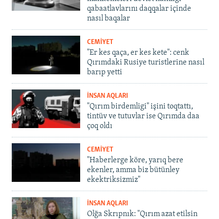
qabaatlavlarını daqqalar içinde
nasıl baqalar
CEMİYET
"Er kes qaça, er kes kete": cenk
Qırımdaki Rusiye turistlerine nasıl
barıp yetti
İNSAN AQLARI
"Qırım birdemligi" işini toqtattı,
tintüv ve tutuvlar ise Qırımda daa
çoq oldı
CEMİYET
"Haberlerge köre, yarıq bere
ekenler, amma biz bütünley
ekektriksizmiz"
İNSAN AQLARI
Olğa Skrıpnık: "Qırım azat etilsin