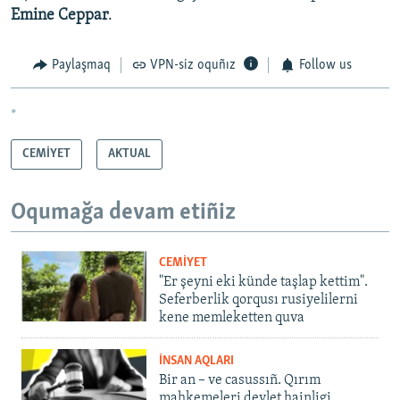
Emine Ceppar
.
Paylaşmaq
VPN-siz oquñız
Follow us
*
CEMİYET
AKTUAL
Oqumağa devam etiñiz
CEMİYET
"Er şeyni eki künde taşlap kettim".
Seferberlik qorqusı rusiyelilerni
kene memleketten quva
İNSAN AQLARI
Bir an – ve casussıñ. Qırım
mahkemeleri devlet hainligi