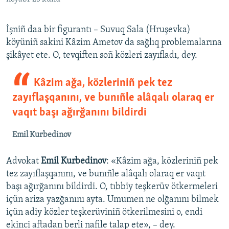
İşniñ daa bir figurantı – Suvuq Sala (Hruşevka)
köyüniñ sakini Kâzim Ametov da sağlıq problemalarına
şikâyet ete. O, tevqiften soñ közleri zayıfladı, dey.
Kâzim ağa, közleriniñ pek tez
zayıflaşqanını, ve bunıñle alâqalı olaraq er
vaqıt başı ağırğanını bildirdi
Emil Kurbedinov
Advokat
Emil Kurbedinov
: «Kâzim ağa, közleriniñ pek
tez zayıflaşqanını, ve bunıñle alâqalı olaraq er vaqıt
başı ağırğanını bildirdi. O, tıbbiy teşkerüv ötkermeleri
içün ariza yazğanını ayta. Umumen ne olğanını bilmek
içün adiy közler teşkerüviniñ ötkerilmesini o, endi
ekinci aftadan berli nafile talap ete», – dey.