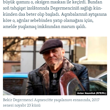
büyük qısmını o, oksigen maskası ile keçirdi. Bundan
soñ tahqiqat izolâtorında Degermenciniñ sağlığı kün-
künden daa beter olıp başladı. Aqrabalarınıñ aytqanına
köre o, ağrılar sebebinden yatıp olamağanı içün,
amelde yuqlamaq imkânından marum qaldı.
Bekir Degermenci Aqmescitte yaqalanuvı esnasında, 2017
senesi noyabr 23 künü