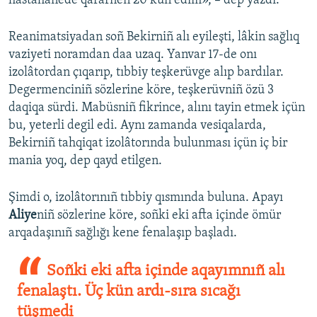
hastahanede qararnen 20 kün edim», – dep yazdı.
Reanimatsiyadan soñ Bekirniñ alı eyileşti, lâkin sağlıq
vaziyeti noramdan daa uzaq. Yanvar 17-de onı
izolâtordan çıqarıp, tıbbiy teşkerüvge alıp bardılar.
Degermenciniñ sözlerine köre, teşkerüvniñ özü 3
daqiqa sürdi. Mabüsniñ fikrince, alını tayin etmek içün
bu, yeterli degil edi. Aynı zamanda vesiqalarda,
Bekirniñ tahqiqat izolâtorında bulunması içün iç bir
mania yoq, dep qayd etilgen.
Şimdi o, izolâtorınıñ tıbbiy qısmında buluna. Apayı
Aliye
niñ sözlerine köre, soñki eki afta içinde ömür
arqadaşınıñ sağlığı kene fenalaşıp başladı.
Soñki eki afta içinde aqayımnıñ alı
fenalaştı. Üç kün ardı-sıra sıcağı
tüşmedi