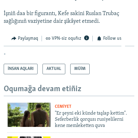
İşniñ daa bir figurantı, Kefe sakini Ruslan Trubaç
sağlığınıñ vaziyetine dair şikâyet etmedi.
Paylaşmaq
VPN-siz oquñız
Follow us
*
İNSAN AQLARI
AKTUAL
MÜİM
Oqumağa devam etiñiz
CEMİYET
"Er şeyni eki künde taşlap kettim".
Seferberlik qorqusı rusiyelilerni
kene memleketten quva