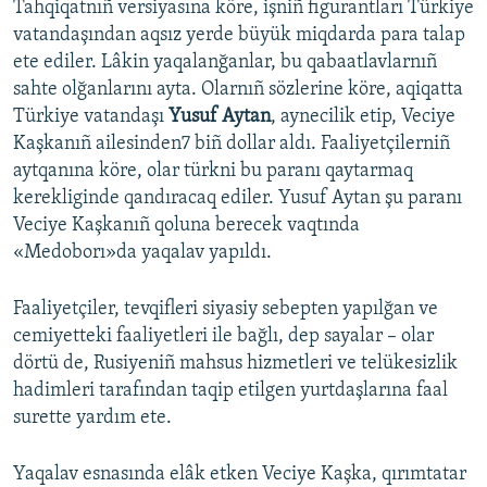
Tahqiqatnıñ versiyasına köre, işniñ figurantları Türkiye
vatandaşından aqsız yerde büyük miqdarda para talap
ete ediler. Lâkin yaqalanğanlar, bu qabaatlavlarnıñ
sahte olğanlarını ayta. Olarnıñ sözlerine köre, aqiqatta
Türkiye vatandaşı
Yusuf Aytan
, aynecilik etip, Veciye
Kaşkanıñ ailesinden7 biñ dollar aldı. Faaliyetçilerniñ
aytqanına köre, olar türkni bu paranı qaytarmaq
kerekliginde qandıracaq ediler. Yusuf Aytan şu paranı
Veciye Kaşkanıñ qoluna berecek vaqtında
«Medoborı»da yaqalav yapıldı.
Faaliyetçiler, tevqifleri siyasiy sebepten yapılğan ve
cemiyetteki faaliyetleri ile bağlı, dep sayalar – olar
dörtü de, Rusiyeniñ mahsus hizmetleri ve telükesizlik
hadimleri tarafından taqip etilgen yurtdaşlarına faal
surette yardım ete.
Yaqalav esnasında elâk etken Veciye Kaşka, qırımtatar