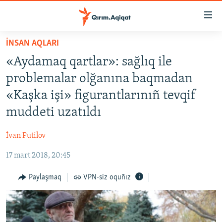
Link
açıqlığı
Esas
İNSAN AQLARI
mündericege
HABERLER
«Aydamaq qartlar»: sağlıq ile
qaytmaq
SİYASET
Baş
problemalar olğanına baqmadan
İQTİSADİYAT
navigatsiyağa
«Kaşka işi» figurantlarınıñ tevqif
qaytmaq
CEMİYET
muddeti uzatıldı
Qıdıruvğa
MEDENİYET
qaytmaq
İvan Putilov
İNSAN AQLARI
17 mart 2018, 20:45
VİDEO
SÜRET
Paylaşmaq
VPN-siz oquñız
BLOGLAR
FİKİR