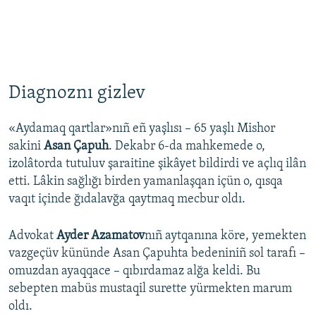
Diagnoznı gizlev
«Aydamaq qartlar»nıñ eñ yaşlısı – 65 yaşlı Mishor
sakini
Asan Çapuh
. Dekabr 6-da mahkemede o,
izolâtorda tutuluv şaraitine şikâyet bildirdi ve açlıq ilân
etti. Lâkin sağlığı birden yamanlaşqan içün o, qısqa
vaqıt içinde ğıdalavğa qaytmaq mecbur oldı.
Advokat
Ayder Azamatov
nıñ aytqanına köre, yemekten
vazgeçüv kününde Asan Çapuhta bedeniniñ sol tarafı –
omuzdan ayaqqace – qıbırdamaz alğa keldi. Bu
sebepten mabüs mustaqil surette yürmekten marum
oldı.