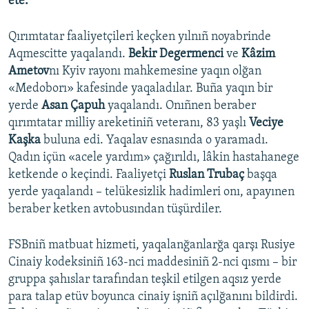
ete.
Qırımtatar faaliyetçileri keçken yılnıñ noyabrinde
Aqmescitte yaqalandı.
Bekir Degermenci
ve
Kâzim
Ametov
nı Kyiv rayonı mahkemesine yaqın olğan
«Medoborı» kafesinde yaqaladılar. Buña yaqın bir
yerde
Asan Çapuh
yaqalandı. Onıñnen beraber
qırımtatar milliy areketiniñ veteranı, 83 yaşlı
Veciye
Kaşka
buluna edi. Yaqalav esnasında o yaramadı.
Qadın içün «acele yardım» çağırıldı, lâkin hastahanege
ketkende o keçindi. Faaliyetçi
Ruslan Trubaç
başqa
yerde yaqalandı – telükesizlik hadimleri onı, apayınen
beraber ketken avtobusından tüşürdiler.
FSBniñ matbuat hizmeti, yaqalanğanlarğa qarşı Rusiye
Cinaiy kodeksiniñ 163-nci maddesiniñ 2-nci qısmı – bir
gruppa şahıslar tarafından teşkil etilgen aqsız yerde
para talap etüv boyunca cinaiy işniñ açılğanını bildirdi.