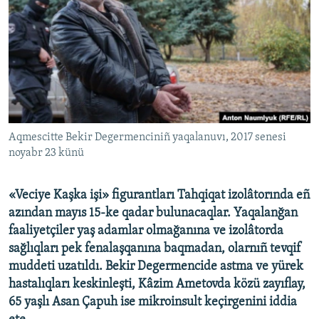
Русский
Українською
QOŞULIÑIZ!
Aqmescitte Bekir Degermenciniñ yaqalanuvı, 2017 senesi
noyabr 23 künü
RFE/RS bütün saytları
«Veciye Kaşka işi» figurantları Tahqiqat izolâtorında eñ
azından mayıs 15-ke qadar bulunacaqlar. Yaqalanğan
faaliyetçiler yaş adamlar olmağanına ve izolâtorda
sağlıqları pek fenalaşqanına baqmadan, olarnıñ tevqif
muddeti uzatıldı. Bekir Degermencide astma ve yürek
hastalıqları keskinleşti, Kâzim Ametovda közü zayıflay,
65 yaşlı Asan Çapuh ise mikroinsult keçirgenini iddia