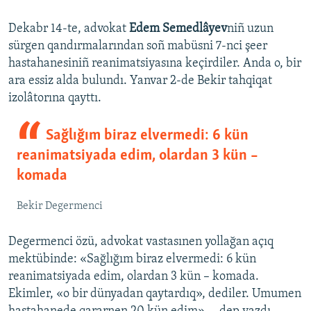
Dekabr 14-te, advokat
Edem Semedlâyev
niñ uzun
sürgen qandırmalarından soñ mabüsni 7-nci şeer
hastahanesiniñ reanimatsiyasına keçirdiler. Anda o, bir
ara essiz alda bulundı. Yanvar 2-de Bekir tahqiqat
izolâtorına qayttı.
Sağlığım biraz elvermedi: 6 kün
reanimatsiyada edim, olardan 3 kün –
komada
Bekir Degermenci
Degermenci özü, advokat vastasınen yollağan açıq
mektübinde: «Sağlığım biraz elvermedi: 6 kün
reanimatsiyada edim, olardan 3 kün – komada.
Ekimler, «o bir dünyadan qaytardıq», dediler. Umumen