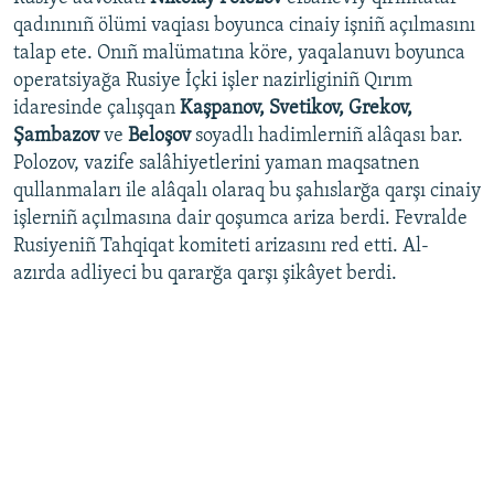
qadınınıñ ölümi vaqiası boyunca cinaiy işniñ açılmasını
talap ete. Onıñ malümatına köre, yaqalanuvı boyunca
operatsiyağa Rusiye İçki işler nazirliginiñ Qırım
idaresinde çalışqan
Kaşpanov, Svetikov, Grekov,
Şambazov
ve
Beloşov
soyadlı hadimlerniñ alâqası bar.
Polozov, vazife salâhiyetlerini yaman maqsatnen
qullanmaları ile alâqalı olaraq bu şahıslarğa qarşı cinaiy
işlerniñ açılmasına dair qoşumca ariza berdi. Fevralde
Rusiyeniñ Tahqiqat komiteti arizasını red etti. Al-
azırda adliyeci bu qararğa qarşı şikâyet berdi.