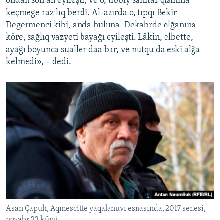
ondan soñ alı eyileşti, ve o, tıbbiy sanitar qısmına
keçmege razılıq berdi. Al-azırda o, tıpqı Bekir
Degermenci kibi, anda buluna. Dekabrde olğanına
köre, sağlıq vazyeti bayağı eyileşti. Lâkin, elbette,
ayağı boyunca sualler daa bar, ve nutqu da eski alğa
kelmedi», – dedi.
Asan Çapuh, Aqmescitte yaqalanuvı esnasında, 2017 senesi,
noyabr 23 künü