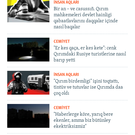
İNSAN AQLARI
Bir an – ve casussıñ. Qırım
mahkemeleri devlet hainligi
qabaatlavlarını daqqalar içinde
nasıl baqalar
CEMİYET
"Er kes qaça, er kes kete": cenk
Qırımdaki Rusiye turistlerine nasıl
barıp yetti
İNSAN AQLARI
"Qırım birdemligi" işini toqtattı,
tintüv ve tutuvlar ise Qırımda daa
çoq oldı
CEMİYET
"Haberlerge köre, yarıq bere
ekenler, amma biz bütünley
ekektriksizmiz"