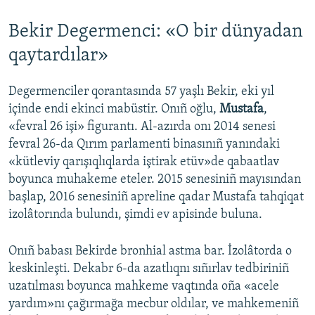
Bekir Degermenci: «O bir dünyadan
qaytardılar»
Degermenciler qorantasında 57 yaşlı Bekir, eki yıl
içinde endi ekinci mabüstir. Onıñ oğlu,
Mustafa
,
«fevral 26 işi» figurantı. Al-azırda onı 2014 senesi
fevral 26-da Qırım parlamenti binasınıñ yanındaki
«kütleviy qarışıqlıqlarda iştirak etüv»de qabaatlav
boyunca muhakeme eteler. 2015 senesiniñ mayısından
başlap, 2016 senesiniñ apreline qadar Mustafa tahqiqat
izolâtorında bulundı, şimdi ev apisinde buluna.
Onıñ babası Bekirde bronhial astma bar. İzolâtorda o
keskinleşti. Dekabr 6-da azatlıqnı sıñırlav tedbiriniñ
uzatılması boyunca mahkeme vaqtında oña «acele
yardım»nı çağırmağa mecbur oldılar, ve mahkemeniñ