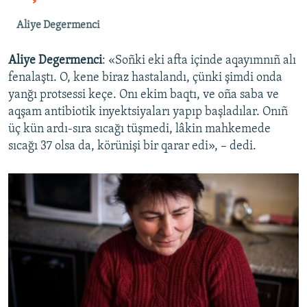
Aliye Degermenci
Aliye Degermenci
: «Soñki eki afta içinde aqayımnıñ alı
fenalaştı. O, kene biraz hastalandı, çünki şimdi onda
yanğı protsessi keçe. Onı ekim baqtı, ve oña saba ve
aqşam antibiotik inyektsiyaları yapıp başladılar. Onıñ
üç kün ardı-sıra sıcağı tüşmedi, lâkin mahkemede
sıcağı 37 olsa da, körünişi bir qarar edi», – dedi.