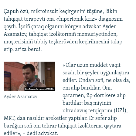
Çapuh özü, mikroinsult keçirgenini tüşüne, lâkin
tahqiqat terapevti oña «hipertonik kriz» diagnozını
qoydı. İşniñ çataq olğanını körgen advokat Ayder
Azamatov, tahqiqat izolâtorınıñ memuriyetinden,
muşterisiniñ tıbbiy teşkerüvden keçirilmesini talap
etip, ariza berdi.
«Olar uzun muddet vaqıt
sozdı, bir şeyler uyğunlaştıra
ediler. Ondan soñ, ne olsa da,
onı alıp bardılar. Onı,
qararnen, üç-dört kere alıp
Ayder Azamatov
bardılar: baş miyiniñ
ultradavuş tetqiqatını (UZİ),
MRT, daa nasıldır areketler yaptılar. Er sefer alıp
barılğan soñ onı tekrar tahqiqat izolâtorına qaytara
ediler», – dedi advokat.