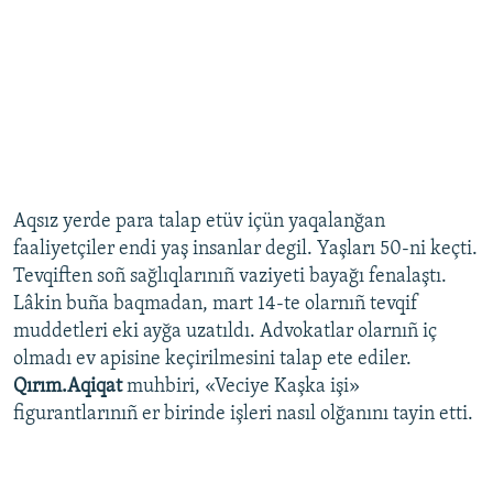
Aqsız yerde para talap etüv içün yaqalanğan
faaliyetçiler endi yaş insanlar degil. Yaşları 50-ni keçti.
Tevqiften soñ sağlıqlarınıñ vaziyeti bayağı fenalaştı.
Lâkin buña baqmadan, mart 14-te olarnıñ tevqif
muddetleri eki ayğa uzatıldı. Advokatlar olarnıñ iç
olmadı ev apisine keçirilmesini talap ete ediler.
Qırım.Aqiqat
muhbiri, «Veciye Kaşka işi»
figurantlarınıñ er birinde işleri nasıl olğanını tayin etti.