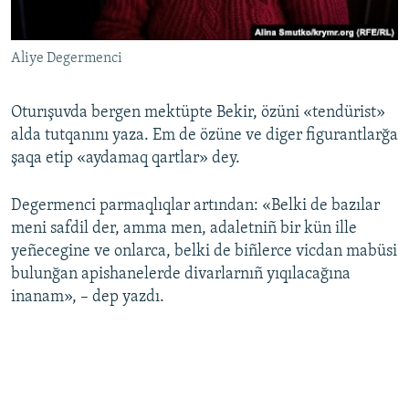
Aliye Degermenci
Oturışuvda bergen mektüpte Bekir, özüni «tendürist»
alda tutqanını yaza. Em de özüne ve diger figurantlarğa
şaqa etip «aydamaq qartlar» dey.
Degermenci parmaqlıqlar artından: «Belki de bazılar
meni safdil der, amma men, adaletniñ bir kün ille
yeñecegine ve onlarca, belki de biñlerce vicdan mabüsi
bulunğan apishanelerde divarlarnıñ yıqılacağına
inanam», – dep yazdı.