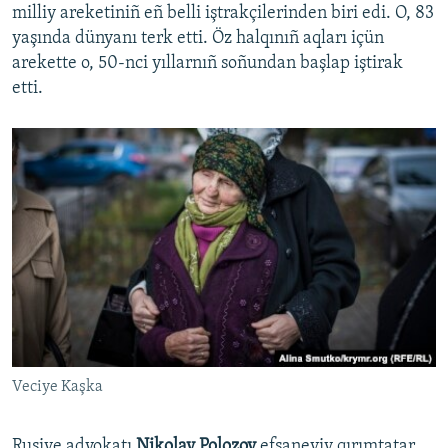
milliy areketiniñ eñ belli iştrakçilerinden biri edi. O, 83
yaşında dünyanı terk etti. Öz halqınıñ aqları içün
arekette o, 50-nci yıllarnıñ soñundan başlap iştirak
etti.
Veciye Kaşka
Rusiye advokatı
Nikolay Polozov
efsaneviy qırımtatar