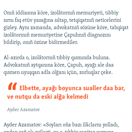
Onıñ iddiasına köre, izolâtornıñ memuriyeti, tıbbiy
sırnı faş etüv yasağına sıltap, tetqiqatnıñ neticelerini
gizley. Aynı zamanda, advokatnıñ sözüne köre, tahqiqat
izolâtorınıñ memuriyetine Çapuhnıñ diagnozını
bildirip, onıñ özüne bidirmediler.
Al-azırda o, izolâtornıñ tıbbiy qısmında buluna.
Advokatnıñ aytqanına köre, Çapuh, ayağı ale daa
qısmen uyuşqan adla olğanı içün, zorluqlar çeke.
Elbette, ayağı boyunca sualler daa bar,
ve nutqu da eski alğa kelmedi
Ayder Azamatov
Ayder Azamatov: «Soyları oña bazı ilâclarnı yolladı,