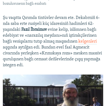
bozuluvınenn bağlı esabatı
Şu vaqıtta Qırımda tintüvler devam ete. Dekabrniñ 6-
nda saba erte rusiyeli küç idaresiniñ hadimleri 62-
yaşındaki
Fazıl İbraimov
evine kelip, islâmnen bağlı
edebiyat ve «narazılıq meydanı»nıñ iştirakçilerinen
bağlı vesiqalarnı tutıp almaq maqsadınen
kelgenleri
aqqında aytılğan edi. Bundan evel faal Aqmescit
civarında yerleşken «Krımskaya roza» mesken massivi
qurulışınen bağlı cemaat deñlevlerinde çıqış yapmağa
istegen edi.