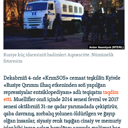
Русский
Українською
QOŞULIÑIZ!
Rusiye küç idaresiniñ hadimleri Aqmescitte. Nümünelik
fotoresim
RFE/RS bütün saytları
Dekabrniñ 4-nde «KrımSOS» cemaat teşkilâtı Kyivde
«Rusiye Qırımnı ilhaq etkeninden soñ yapılğan
repressiyalar entsiklopediyası» adlı teqiqatnı
taqdim
etti
. Muellifler onıñ içinde 2014 senesi fevral ve 2017
senesi oktâbrniñ 31-ne qadar yarımadada çekiştirüv,
qaba davranış, zorbalıq yolunen öldürilgen ve ğayıp
olğan insanlar, siyasiy renk taşığan cinaiy ve memuriy