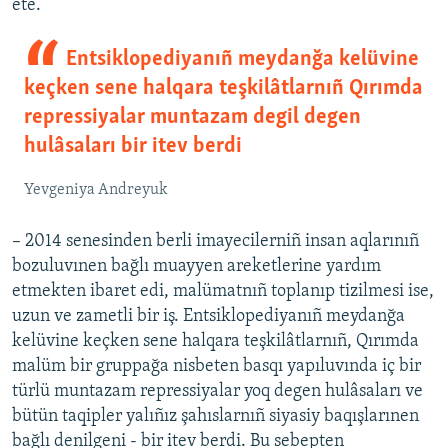
ete.
Entsiklopediyanıñ meydanğa kelüvine
keçken sene halqara teşkilâtlarnıñ Qırımda
repressiyalar muntazam degil degen
hulâsaları bir itev berdi
Yevgeniya Andreyuk
– 2014 senesinden berli imayecilerniñ insan aqlarınıñ
bozuluvınen bağlı muayyen areketlerine yardım
etmekten ibaret edi, malümatnıñ toplanıp tizilmesi ise,
uzun ve zametli bir iş. Entsiklopediyanıñ meydanğa
kelüvine keçken sene halqara teşkilâtlarnıñ, Qırımda
malüm bir gruppağa nisbeten basqı yapıluvında iç bir
türlü muntazam repressiyalar yoq degen hulâsaları ve
bütün taqipler yalıñız şahıslarnıñ siyasiy baqışlarınen
bağlı denilgeni - bir itev berdi. Bu sebepten