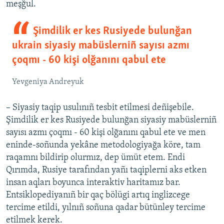
meşğul.
Şimdilik er kes Rusiyede bulunğan
ukrain siyasiy mabüslerniñ sayısı azmı
çoqmı - 60 kişi olğanını qabul ete
Yevgeniya Andreyuk
– Siyasiy taqip usulınıñ tesbit etilmesi deñişebile.
Şimdilik er kes Rusiyede bulunğan siyasiy mabüslerniñ
sayısı azmı çoqmı - 60 kişi olğanını qabul ete ve men
eninde-soñunda yekâne metodologiyağa köre, tam
raqamnı bildirip olurmız, dep ümüt etem. Endi
Qırımda, Rusiye tarafından yañı taqiplerni aks etken
insan aqları boyunca interaktiv haritamız bar.
Entsiklopediyanıñ bir qaç bölügi artıq inglizcege
tercime etildi, yılnıñ soñuna qadar bütünley tercime
etilmek kerek.