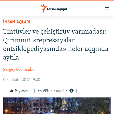
Link
açıqlığı
Esas
İNSAN AQLARI
mündericege
HABERLER
Tintüvler ve çekiştirüv yarımadası:
qaytmaq
SİYASET
Baş
Qırımnıñ «repressiyalar
İQTİSADİYAT
navigatsiyağa
entsiklopediyasında» neler aqqında
qaytmaq
CEMİYET
aytıla
Qıdıruvğa
MEDENİYET
qaytmaq
Sergey Gromenko
İNSAN AQLARI
09 dekabr 2017, 19:20
VİDEO
SÜRET
Paylaşmaq
VPN-siz oquñız
BLOGLAR
FİKİR