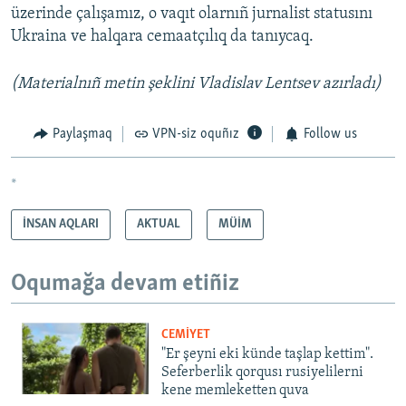
üzerinde çalışamız, o vaqıt olarnıñ jurnalist statusını
Ukraina ve halqara cemaatçılıq da tanıycaq.
(Materialnıñ metin şeklini Vladislav Lentsev azırladı)
Paylaşmaq
VPN-siz oquñız
Follow us
*
İNSAN AQLARI
AKTUAL
MÜİM
Oqumağa devam etiñiz
CEMİYET
"Er şeyni eki künde taşlap kettim".
Seferberlik qorqusı rusiyelilerni
kene memleketten quva