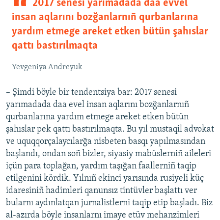
2017 senesi yarımadada daa evvel
insan aqlarını bozğanlarnıñ qurbanlarına
yardım etmege areket etken bütün şahıslar
qattı bastırılmaqta
Yevgeniya Andreyuk
– Şimdi böyle bir tendentsiya bar: 2017 senesi
yarımadada daa evel insan aqlarını bozğanlarnıñ
qurbanlarına yardım etmege areket etken bütün
şahıslar pek qattı bastırılmaqta. Bu yıl mustaqil advokat
ve uquqqorçalaycılarğa nisbeten basqı yapılmasından
başlandı, ondan soñ bizler, siyasiy mabüslerniñ aileleri
içün para toplağan, yardım taşığan faallerniñ taqip
etilgenini kördik. Yılnıñ ekinci yarısında rusiyeli küç
idaresiniñ hadimleri qanunsız tintüvler başlattı ver
bularnı aydınlatqan jurnalistlerni taqip etip başladı. Biz
al-azırda böyle insanlarnı imaye etüv mehanzimleri