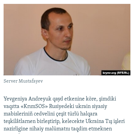
Server Mustafayev
Yevgeniya Andreyuk qayd etkenine köre, şimdiki
vaqıtta «KrımSOS» Rusiyedeki ukrain siyasiy
mabisleriniñ cedvelini çeşit türlü halqara
teşkilâtlarnen birleştirip, kelecekte Ukraina Tış işleri
nazirligine nihaiy malümatnı taqdim etmeknen