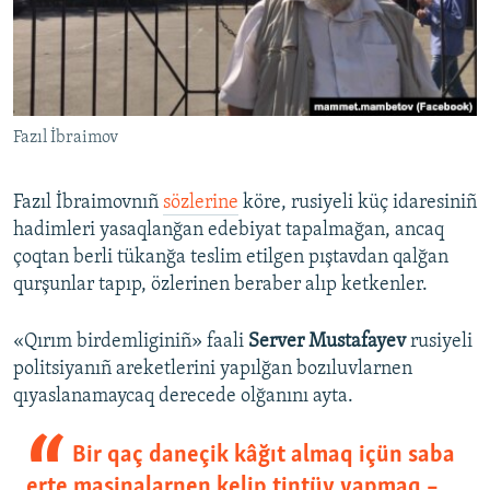
Fazıl İbraimov
Fazıl İbraimovnıñ
sözlerine
köre, rusiyeli küç idaresiniñ
hadimleri yasaqlanğan edebiyat tapalmağan, ancaq
çoqtan berli tükanğa teslim etilgen pıştavdan qalğan
qurşunlar tapıp, özlerinen beraber alıp ketkenler.
«Qırım birdemliginiñ» faali
Server Mustafayev
rusiyeli
politsiyanıñ areketlerini yapılğan bozıluvlarnen
qıyaslanamaycaq derecede olğanını ayta.
Bir qaç daneçik kâğıt almaq içün saba
erte maşinalarnen kelip tintüv yapmaq –