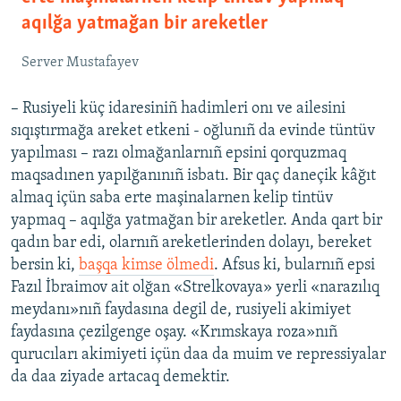
aqılğa yatmağan bir areketler
Server Mustafayev
– Rusiyeli küç idaresiniñ hadimleri onı ve ailesini
sıqıştırmağa areket etkeni - oğlunıñ da evinde tüntüv
yapılması – razı olmağanlarnıñ epsini qorquzmaq
maqsadınen yapılğanınıñ isbatı. Bir qaç daneçik kâğıt
almaq içün saba erte maşinalarnen kelip tintüv
yapmaq – aqılğa yatmağan bir areketler. Anda qart bir
qadın bar edi, olarnıñ areketlerinden dolayı, bereket
bersin ki​,​
başqa kimse ölmedi
. Afsus ki, bularnıñ epsi
Fazıl İbraimov ait olğan «Strelkovaya» yerli «narazılıq
meydanı»nıñ faydasına degil de, rusiyeli akimiyet
faydasına çezilgenge oşay. «Krımskaya roza»nıñ
qurucıları akimiyeti içün daa da muim ve repressiyalar
da daa ziyade artacaq demektir.