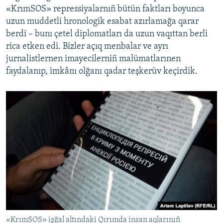
«KrımSOS» repressiyalarnıñ bütün faktları boyunca
uzun muddetli hronologik esabat azırlamağa qarar
berdi – bunı çetel diplomatları da uzun vaqıttan berli
rica etken edi. Bizler açıq menbalar ve ayrı
jurnalistlernen imayecilerniñ malümatlarınen
faydalanıp, imkânı olğanı qadar teşkerüv keçirdik.
«KrımSOS» işğal altındaki Qırımda insan aqlarınıñ