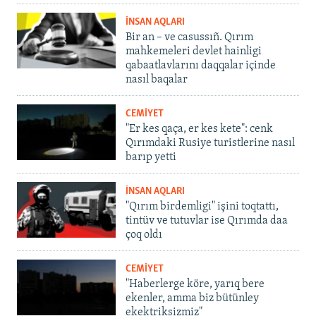
İNSAN AQLARI
Bir an – ve casussıñ. Qırım
mahkemeleri devlet hainligi
qabaatlavlarını daqqalar içinde
nasıl baqalar
CEMİYET
"Er kes qaça, er kes kete": cenk
Qırımdaki Rusiye turistlerine nasıl
barıp yetti
İNSAN AQLARI
"Qırım birdemligi" işini toqtattı,
tintüv ve tutuvlar ise Qırımda daa
çoq oldı
CEMİYET
"Haberlerge köre, yarıq bere
ekenler, amma biz bütünley
ekektriksizmiz"