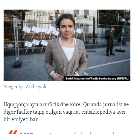
Yevgeniya Andreyuk
Uquqqorçalaycılarnıñ fikrine köre, Qırımda jurnalist ve
diger faaller taqip etilgen vaqıtta, entsiklopediya ayrı
bir emiyeti bar.