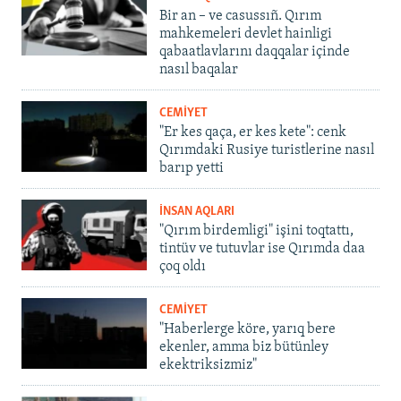
Bir an – ve casussıñ. Qırım
mahkemeleri devlet hainligi
qabaatlavlarını daqqalar içinde
nasıl baqalar
CEMİYET
"Er kes qaça, er kes kete": cenk
Qırımdaki Rusiye turistlerine nasıl
barıp yetti
İNSAN AQLARI
"Qırım birdemligi" işini toqtattı,
tintüv ve tutuvlar ise Qırımda daa
çoq oldı
CEMİYET
"Haberlerge köre, yarıq bere
ekenler, amma biz bütünley
ekektriksizmiz"