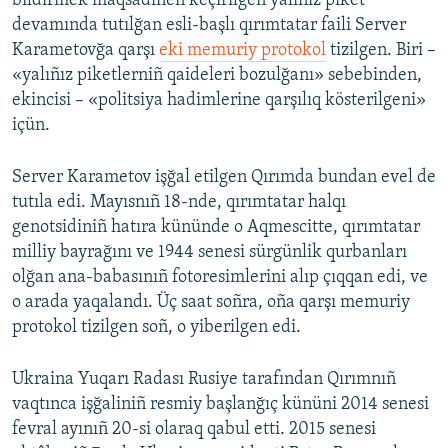
bildirmek maqsadınen keçirilgen yalıñız piket
devamında tutılğan esli-başlı qırımtatar faili Server
Karametovğa qarşı
eki memuriy protokol
tizilgen. Biri –
«yalıñız piketlerniñ qaideleri bozulğanı» sebebinden,
ekincisi – «politsiya hadimlerine qarşılıq kösterilgeni»
içün.
Server Karametov işğal etilgen Qırımda bundan evel de
tutıla edi. Mayısnıñ 18-nde, qırımtatar halqı
genotsidiniñ hatıra kününde o Aqmescitte, qırımtatar
milliy bayrağını ve 1944 senesi sürgünlik qurbanları
olğan ana-babasınıñ fotoresimlerini alıp çıqqan edi, ve
o arada yaqalandı. Üç saat soñra, oña qarşı memuriy
protokol tizilgen soñ, o yiberilgen edi.
Ukraina Yuqarı Radası Rusiye tarafından Qırımnıñ
vaqtınca işğaliniñ resmiy başlanğıç kününi 2014 senesi
fevral ayınıñ 20-si olaraq qabul etti. 2015 senesi