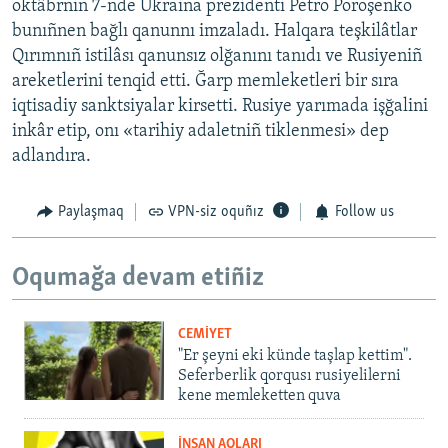
oktâbrniñ 7-nde Ukraina prezidenti Petro Poroşenko
bunıñnen bağlı qanunnı imzaladı. Halqara teşkilâtlar
Qırımnıñ istilâsı qanunsız olğanını tanıdı ve Rusiyeniñ
areketlerini tenqid etti. Ğarp memleketleri bir sıra
iqtisadiy sanktsiyalar kirsetti. Rusiye yarımada işğalini
inkâr etip, onı «tarihiy adaletniñ tiklenmesi» dep
adlandıra.
Paylaşmaq
VPN-siz oquñız
Follow us
Oqumağa devam etiñiz
CEMİYET
"Er şeyni eki künde taşlap kettim".
Seferberlik qorqusı rusiyelilerni
kene memleketten quva
İNSAN AQLARI