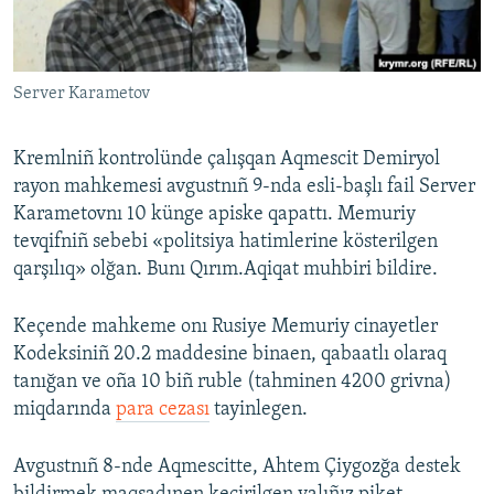
Русский
Українською
Server Karametov
QOŞULIÑIZ!
Kremlniñ kontrolünde çalışqan Aqmescit Demiryol
rayon mahkemesi avgustnıñ 9-nda esli-başlı fail Server
Karametovnı 10 künge apiske qapattı. Memuriy
RFE/RS bütün saytları
tevqifniñ sebebi «politsiya hatimlerine kösterilgen
qarşılıq» olğan. Bunı Qırım.Aqiqat muhbiri bildire.
Keçende mahkeme onı Rusiye Memuriy cinayetler
Kodeksiniñ 20.2 maddesine binaen, qabaatlı olaraq
tanığan ve oña 10 biñ ruble (tahminen 4200 grivna)
miqdarında
para cezası
tayinlegen.
Avgustnıñ 8-nde Aqmescitte, Ahtem Çiygozğa destek