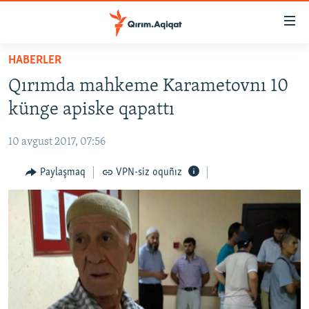
Link
açıqlığı
Esas
HABERLER
mündericege
HABERLER
Qırımda mahkeme Karametovnı 10
qaytmaq
SİYASET
Baş
künge apiske qapattı
İQTİSADİYAT
navigatsiyağa
qaytmaq
10 avgust 2017, 07:56
CEMİYET
Qıdıruvğa
MEDENİYET
Paylaşmaq
VPN-siz oquñız
qaytmaq
İNSAN AQLARI
VİDEO
SÜRET
BLOGLAR
FİKİR