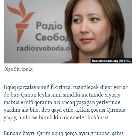
Olga Skripnik
Uquq qorçalayıcınıñ fikirince, tüzetilecek diger yerler
de bar. Qanun leyhasınıñ şimdiki metninde siyasiy
mabüslerniñ qorantaları ancaq yaşağan yerlerinde
yardım ala bile, dep qayd etile. Lâkin çoqusı Qırımda
yaşay, anda ise bunıñ kibi ödemeler imkânsız.
Bundan ğayrı, Qırım uquq qorçalayıcı gruppası şahıs