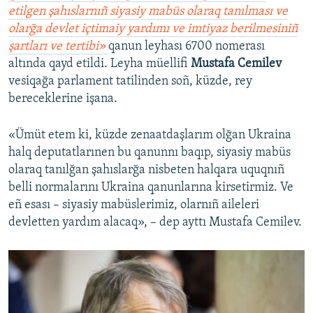
etilgen şahıslarnıñ siyasiy mabüs olaraq tanılması ve
olarğa devlet içtimaiy yardımı ve imtiyaz berilmesiniñ
şartları ve tertibi»
qanun leyhası 6700 nomerası
altında qayd etildi. Leyha müellifi
Mustafa Cemilev
vesiqağa parlament tatilinden soñ, küzde, rey
bereceklerine işana.
«Ümüt etem ki, küzde zenaatdaşlarım olğan Ukraina
halq deputatlarınen bu qanunnı baqıp, siyasiy mabüs
olaraq tanılğan şahıslarğa nisbeten halqara uquqnıñ
belli normalarını Ukraina qanunlarına kirsetirmiz. Ve
eñ esası – siyasiy mabüslerimiz, olarnıñ aileleri
devletten yardım alacaq», – dep ayttı Mustafa Cemilev.