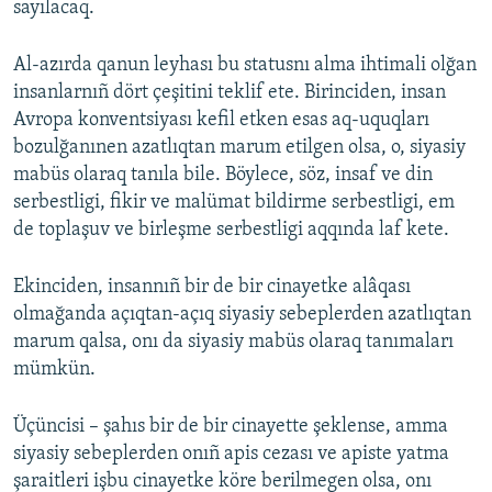
sayılacaq.
Al-azırda qanun leyhası bu statusnı alma ihtimali olğan
insanlarnıñ dört çeşitini teklif ete. Birinciden, insan
Avropa konventsiyası kefil etken esas aq-uquqları
bozulğanınen azatlıqtan marum etilgen olsa, o, siyasiy
mabüs olaraq tanıla bile. Böylece, söz, insaf ve din
serbestligi, fikir ve malümat bildirme serbestligi, em
de toplaşuv ve birleşme serbestligi aqqında laf kete.
Ekinciden, insannıñ bir de bir cinayetke alâqası
olmağanda açıqtan-açıq siyasiy sebeplerden azatlıqtan
marum qalsa, onı da siyasiy mabüs olaraq tanımaları
mümkün.
Üçüncisi – şahıs bir de bir cinayette şeklense, amma
siyasiy sebeplerden onıñ apis cezası ve apiste yatma
şaraitleri işbu cinayetke köre berilmegen olsa, onı