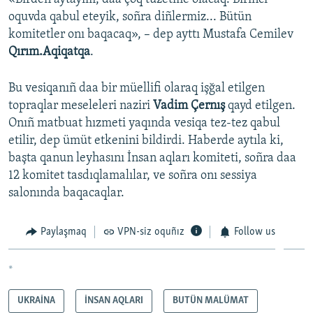
oquvda qabul eteyik, soñra diñlermiz... Bütün
komitetler onı baqacaq», – dep ayttı Mustafa Cemilev
Qırım.Aqiqatqa
.
Bu vesiqanıñ daa bir müellifi olaraq işğal etilgen
topraqlar meseleleri naziri
Vadim Çernış
qayd etilgen.
Onıñ matbuat hızmeti yaqında vesiqa tez-tez qabul
etilir, dep ümüt etkenini bildirdi. Haberde aytıla ki,
başta qanun leyhasını İnsan aqları komiteti, soñra daa
12 komitet tasdıqlamalılar, ve soñra onı sessiya
salonında baqacaqlar.
Paylaşmaq
VPN-siz oquñız
Follow us
*
UKRAİNA
İNSAN AQLARI
BUTÜN MALÜMAT