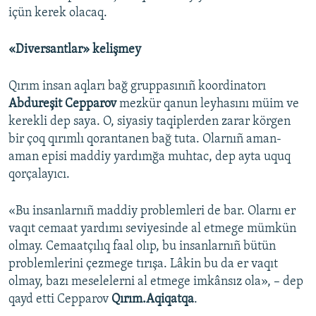
içün kerek olacaq.
«Diversantlar» kelişmey
Qırım insan aqları bağ gruppasınıñ koordinatorı
Abdureşit Cepparov
mezkür qanun leyhasını müim ve
kerekli dep saya. O, siyasiy taqiplerden zarar körgen
bir çoq qırımlı qorantanen bağ tuta. Olarnıñ aman-
aman episi maddiy yardımğa muhtac, dep ayta uquq
qorçalayıcı.
«Bu insanlarnıñ maddiy problemleri de bar. Olarnı er
vaqıt cemaat yardımı seviyesinde al etmege mümkün
olmay. Cemaatçılıq faal olıp, bu insanlarnıñ bütün
problemlerini çezmege tırışa. Lâkin bu da er vaqıt
olmay, bazı meselelerni al etmege imkânsız ola», – dep
qayd etti Cepparov
Qırım.Aqiqatqa
.