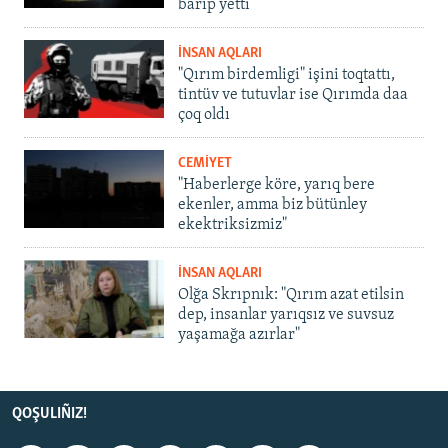
barıp yetti
İNSAN AQLARI
"Qırım birdemligi" işini toqtattı,
tintüv ve tutuvlar ise Qırımda daa
çoq oldı
CEMİYET
"Haberlerge köre, yarıq bere
ekenler, amma biz bütünley
ekektriksizmiz"
İNSAN AQLARI
Olğa Skrıpnık: "Qırım azat etilsin
dep, insanlar yarıqsız ve suvsuz
yaşamağa azırlar"
QOŞULIÑIZ!