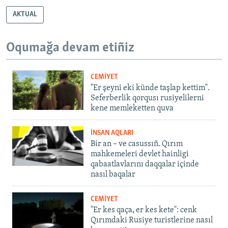
AKTUAL
Oqumağa devam etiñiz
CEMİYET
"Er şeyni eki künde taşlap kettim".
Seferberlik qorqusı rusiyelilerni
kene memleketten quva
İNSAN AQLARI
Bir an – ve casussıñ. Qırım
mahkemeleri devlet hainligi
qabaatlavlarını daqqalar içinde
nasıl baqalar
CEMİYET
"Er kes qaça, er kes kete": cenk
Qırımdaki Rusiye turistlerine nasıl