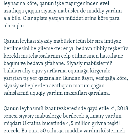
leyhasına köre, qanun işke tüşürgeninden evel
azatlıqqa çıqqan siyasiy mabüsler de maddiy yardım
ala bile. Olar apiste yatqan müddetlerine köre para
alacaqlar.
Qanun leyhası siyasiy mabüsler içün bir sıra imtiyaz
berilmesini belgilemekte: er yıl bedava tibbiy teşkerüv,
kerekli mütehassıslarnıñ celp etilmesinen hastahane
baqımı ve bedava şifahane. Siyasiy mabüslerniñ
balaları aliy oquv yurtlarına oqumağa kirgende
yarıştan tış yer qazanalar. Bundan ğayrı, vesiqağa köre,
siyasiy sebeplerden azatlıqtan marum qağan
şahıslarnıñ uquqiy yardım masrafları qarşılana.
Qanun leyhasınıñ izaat tezkeresinde qayd etile ki, 2018
senesi siyasiy mabüslerge berilecek içtimaiy yardım
miqdarı Ukraina bücetinde 4,5 million grivna teşkil
etecek. Bu para 50 şahısqa maddiy yardım köstermek