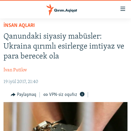
Link
açıqlığı
Esas
İNSAN AQLARI
mündericege
HABERLER
Qanundaki siyasiy mabüsler:
qaytmaq
SİYASET
Baş
Ukraina qırımlı esirlerge imtiyaz ve
İQTİSADİYAT
navigatsiyağa
para berecek ola
qaytmaq
CEMİYET
Qıdıruvğa
İvan Putilov
MEDENİYET
qaytmaq
19 iyül 2017, 21:40
İNSAN AQLARI
VİDEO
Paylaşmaq
VPN-siz oquñız
SÜRET
BLOGLAR
FİKİR