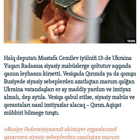
Русский
Українською
QOŞULIÑIZ!
Halq deputatı Mustafa Cemilev iyülniñ 13-de Ukraina
Yuqarı Radasına siyasiy mabüslerge qoltutuv aqqında
RFE/RS bütün saytları
qanun leyhasını kirsetti. Vesiqada Qırımda ya da qomşu
Rusiyede siyasiy sebeplerden azatlıqtan marum qalğan
Ukraina vatandaşları er ay maddiy yardım ve imtiyaz
almalı, dep aytıla. Vesiqa qabul etilse, siyasiy mabüs ve
qorantaları nasıl imtiyazlar alacaq – Qırım.Aqiqat
mühbiri bilmege tırıştı.
«Rusiye Federatsiyasınıñ akimiyet organlarınıñ
qararınen siyasiy sebeplerden azatlıqtan marum