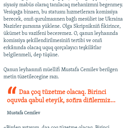
siyasiy mabüs olaraq tanılacaq mehanizmni begenmey.
Vesiqağa binaen, bu statusnı hızmetlerara komissiya
berecek, onıñ qurulmasınen bağlı mesüliet ise Ukraina
Nazirler şurasına yüklene. Olga Skripnikniñ fikirince,
ükümet bu vazifeni beceremez. O, qanun leyhasında
komissiya şekillendirilmesiniñ tertibi ve onıñ
erkânında olacaq uquq qorçalayıcı teşkilâtlar
belgilenmeli, dep tüşüne.
Qanun leyhasınıñ müellifi Mustafa Cemilev berilgen
metin tüzetilecegine razı.
Daa çoq tüzetme olacaq. Birinci
oquvda qabul eteyik, soñra diñlermiz...
Mustafa Cemilev
«Birden aytayım, daa çoq tüzetme olacaq. Birinci