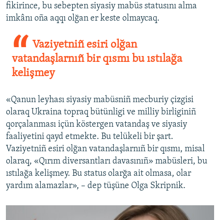
fikirince, bu sebepten siyasiy mabüs statusını alma
imkânı oña aqqı olğan er keste olmaycaq.
Vaziyetniñ esiri olğan
vatandaşlarnıñ bir qısmı bu ıstılağa
kelişmey
«Qanun leyhası siyasiy mabüsniñ mecburiy çizgisi
olaraq Ukraina topraq bütünligi ve milliy birliginiñ
qorçalanması içün köstergen vatandaş ve siyasiy
faaliyetini qayd etmekte. Bu telükeli bir şart.
Vaziyetniñ esiri olğan vatandaşlarnıñ bir qısmı, misal
olaraq, «Qırım diversantları davasınıñ» mabüsleri, bu
ıstılağa kelişmey. Bu status olarğa ait olmasa, olar
yardım alamazlar», – dep tüşüne Olga Skripnik.