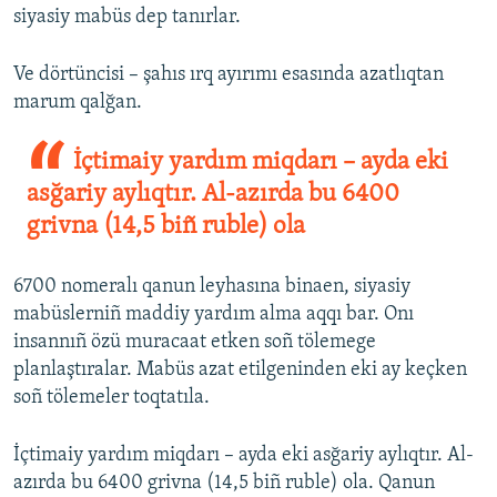
siyasiy mabüs dep tanırlar.
Ve dörtüncisi – şahıs ırq ayırımı esasında azatlıqtan
marum qalğan.
İçtimaiy yardım miqdarı – ayda eki
asğariy aylıqtır. Al-azırda bu 6400
grivna (14,5 biñ ruble) ola
6700 nomeralı qanun leyhasına binaen, siyasiy
mabüslerniñ maddiy yardım alma aqqı bar. Onı
insannıñ özü muracaat etken soñ tölemege
planlaştıralar. Mabüs azat etilgeninden eki ay keçken
soñ tölemeler toqtatıla.
İçtimaiy yardım miqdarı – ayda eki asğariy aylıqtır. Al-
azırda bu 6400 grivna (14,5 biñ ruble) ola. Qanun