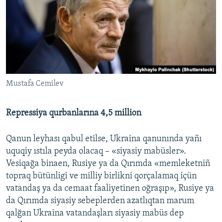
Mustafa Cemilev
Repressiya qurbanlarına 4,5 million
Qanun leyhası qabul etilse, Ukraina qanunında yañı
uquqiy ıstıla peyda olacaq – «siyasiy mabüsler».
Vesiqağa binaen, Rusiye ya da Qırımda «memleketniñ
topraq bütünligi ve milliy birlikni qorçalamaq içün
vatandaş ya da cemaat faaliyetinen oğraşıp», Rusiye ya
da Qırımda siyasiy sebeplerden azatlıqtan marum
qalğan Ukraina vatandaşları siyasiy mabüs dep