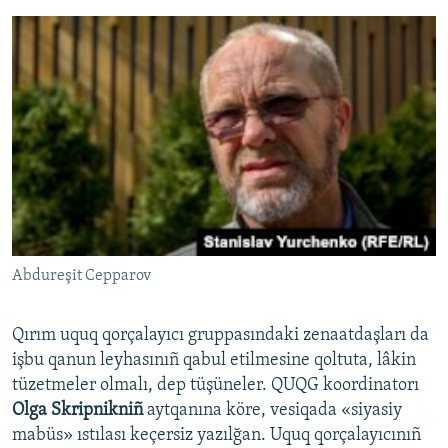
Abdureşit Cepparov
Qırım uquq qorçalayıcı gruppasındaki zenaatdaşları da
işbu qanun leyhasınıñ qabul etilmesine qoltuta, lâkin
tüzetmeler olmalı, dep tüşüneler. QUQG koordinatorı
Olga Skripnikniñ
aytqanına köre, vesiqada «siyasiy
mabüs» ıstılası keçersiz yazılğan. Uquq qorçalayıcınıñ