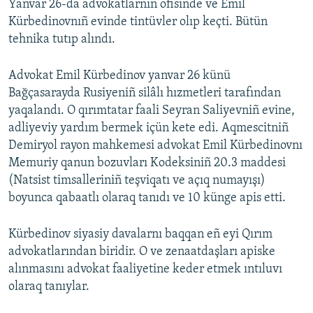
Yanvar 26-da advokatlarnıñ ofisinde ve Emil
Kürbedinovnıñ evinde tintüvler olıp keçti. Bütün
tehnika tutıp alındı.
Advokat Emil Kürbedinov yanvar 26 künü
Bağçasarayda Rusiyeniñ silâlı hızmetleri tarafından
yaqalandı. O qırımtatar faali Seyran Saliyevniñ evine,
adliyeviy yardım bermek içün kete edi. Aqmescitniñ
Demiryol rayon mahkemesi advokat Emil Kürbedinovnı
Memuriy qanun bozuvları Kodeksiniñ 20.3 maddesi
(Natsist timsalleriniñ teşviqatı ve açıq numayışı)
boyunca qabaatlı olaraq tanıdı ve 10 künge apis etti.
Kürbedinov siyasiy davalarnı baqqan eñ eyi Qırım
advokatlarından biridir. O ve zenaatdaşları apiske
alınmasını advokat faaliyetine keder etmek ıntıluvı
olaraq tanıylar.