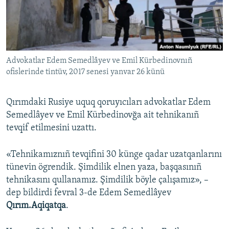
Русский
Українською
Advokatlar Edem Semedlâyev ve Emil Kürbedinovnıñ
QOŞULIÑIZ!
ofislerinde tintüv, 2017 senesi yanvar 26 künü
Qırımdaki Rusiye uquq qoruyıcıları advokatlar Edem
RFE/RS bütün saytları
Semedlâyev ve Emil Kürbedinovğa ait tehnikanıñ
tevqif etilmesini uzattı.
«Tehnikamıznıñ tevqifini 30 künge qadar uzatqanlarını
tünevin ögrendik. Şimdilik elnen yaza, başqasınıñ
tehnikasını qullanamız. Şimdilik böyle çalışamız», –
dep bildirdi fevral 3-de Edem Semedlâyev
Qırım.Aqiqatqa
.