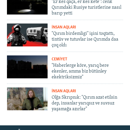
"Er kes qaça, er kes kete": cenk
Qırımdaki Rusiye turistlerine nasıl
barıp yetti
İNSAN AQLARI
"Qırım birdemligi" işini toqtattı,
tintüv ve tutuvlar ise Qırımda daa
çoq oldı
CEMİYET
"Haberlerge köre, yarıq bere
ekenler, amma biz bütünley
ekektriksizmiz"
İNSAN AQLARI
Olğa Skrıpnık: "Qırım azat etilsin
dep, insanlar yarıqsız ve suvsuz
yaşamağa azırlar"