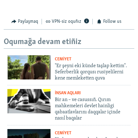
Paylaşmaq
VPN-siz oquñız
Follow us
Oqumağa devam etiñiz
CEMİYET
"Er şeyni eki künde taşlap kettim".
Seferberlik qorqusı rusiyelilerni
kene memleketten quva
İNSAN AQLARI
Bir an – ve casussıñ. Qırım
mahkemeleri devlet hainligi
qabaatlavlarını daqqalar içinde
nasıl baqalar
CEMİYET