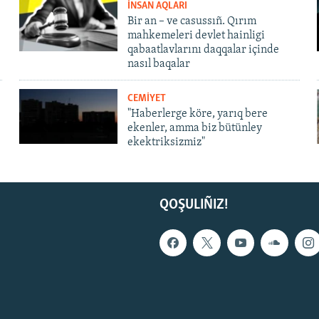
İNSAN AQLARI
Bir an – ve casussıñ. Qırım
mahkemeleri devlet hainligi
qabaatlavlarını daqqalar içinde
nasıl baqalar
CEMİYET
"Haberlerge köre, yarıq bere
ekenler, amma biz bütünley
ekektriksizmiz"
QOŞULIÑIZ!