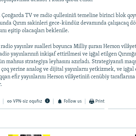
Çonğarda TV ve radio qullesiniñ temeline birinci blok qoy
unda Qırım sakinleri gece-kündüz devamında çalışacaq dö
ını eşitip olacaqları beklenile.
radio yayınlav sualleri boyunca Milliy şurası Herson vilâye
adio yayınlarınıñ inkişaf ettirilmesi ve işğal etilgen Qırımğ
çün mahsus strategiya leyhasını azırladı. Strategiyanıñ maq
 çoq yerine analog ve dijital yayınlarnı yetkizmek, ve işğal 
qqan efir yayınlarını Herson vilâyetiniñ cenübiy taraflarına
.
VPN-siz oquñız
Follow us
Print