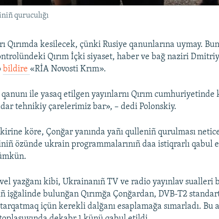
iniñ quruculığı
rı Qırımda kesilecek, çünki Rusiye qanunlarına uymay. Bun
trolündeki Qırım İçki siyaset, haber ve bağ naziri Dmitri
p
bildire
«RİA Novosti Krım».
 qanunı ile yasaq etilgen yayınlarnı Qırım cumhuriyetinde
adar tehnikiy çarelerimiz bar», – dedi Polonskiy.
ikirine köre, Çonğar yanında yañı qulleniñ qurulması neti
iniñ özünde ukrain programmalarınıñ daa istiqrarlı qabul e
ümkün.
vel yazğanı kibi, Ukrainanıñ TV ve radio yayınlav sualleri 
iñ işğalinde bulunğan Qırımğa Çonğardan, DVB-T2 standart
 tarqatmaq içün kerekli dalğanı esaplamağa sımarladı. Bu a
 toplaşuvında dekabr 1 künü qabul etildi.