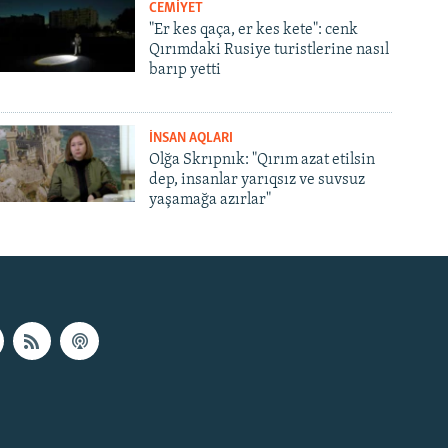
CEMİYET
"Er kes qaça, er kes kete": cenk
Qırımdaki Rusiye turistlerine nasıl
barıp yetti
İNSAN AQLARI
Olğa Skrıpnık: "Qırım azat etilsin
dep, insanlar yarıqsız ve suvsuz
yaşamağa azırlar"