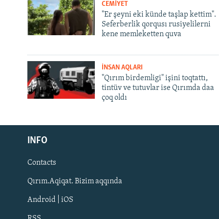
CEMİYET
"Er şeyni eki künde taşlap kettim".
Seferberlik qorqusı rusiyelilerni
kene memleketten quva
İNSAN AQLARI
"Qırım birdemligi" işini toqtattı,
tintüv ve tutuvlar ise Qırımda daa
çoq oldı
Русский
INFO
Українською
Contacts
QOŞULIÑIZ!
Qırım.Aqiqat. Bizim aqqında
Android | iOS
RSS