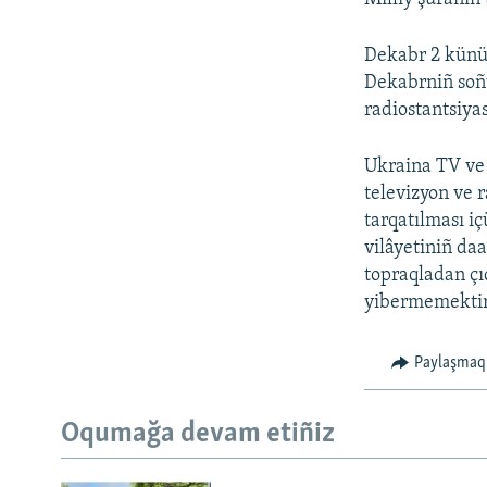
Dekabr 2 künü 
Dekabrniñ soñ
radiostantsiyas
Ukraina TV ve 
televizyon ve r
tarqatılması i
vilâyetiniñ daa
topraqladan çı
yibermemektir
Paylaşmaq
Oqumağa devam etiñiz