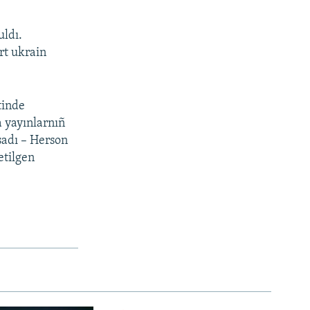
uldı.
rt ukrain
tinde
a yayınlarnıñ
sadı – Herson
etilgen