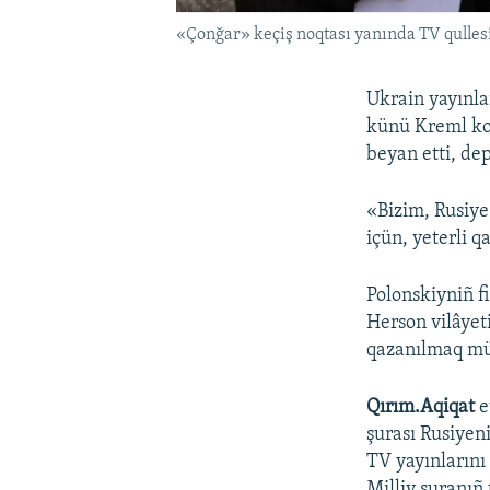
«Çonğar» keçiş noqtası yanında TV qulles
Ukrain yayınla
künü Kreml kon
beyan etti, de
«Bizim, Rusiye
içün, yeterli q
Polonskiyniñ f
Herson vilâyet
qazanılmaq m
Qırım.Aqiqat
e
şurası Rusiyen
TV yayınlarını
Milliy şuranıñ