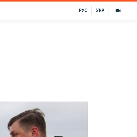
РУС
УКР