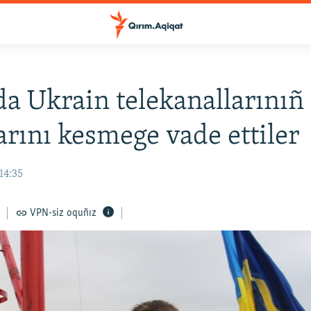
a Ukrain telekanallarınıñ
arını kesmege vade ettiler
14:35
VPN-siz oquñız