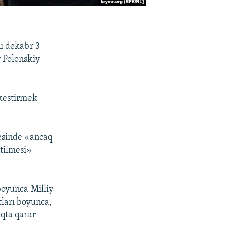
ı dekabr 3
y Polonskiy
 kestirmek
cesinde «ancaq
tilmesi»
boyunca Milliy
ları boyunca,
qta qarar