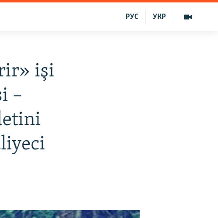
РУС
УКР
r» işi
i –
etini
liyeci