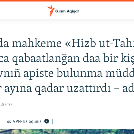
a mahkeme «Hizb ut-Tahri
a qabaatlanğan daa bir kiş
vnıñ apiste bulunma müdd
 ayına qadar uzattırdı – ad
 20:10
VPN-siz oquñız