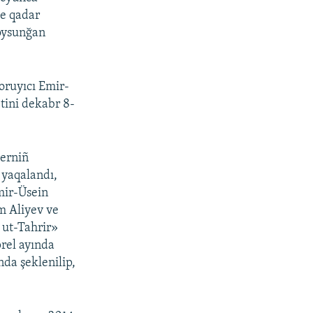
ge qadar
boysunğan
oruyıcı Emir-
ini dekabr 8-
lerniñ
 yaqalandı,
mir-Üsein
m Aliyev ve
 ut-Tahrir»
prel ayında
nda şeklenilip,