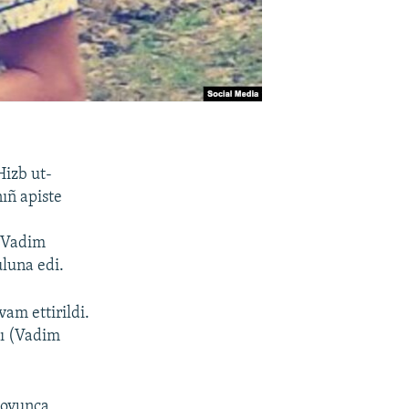
izb ut-
ıñ apiste
ı Vadim
luna edi.
am ettirildi.
ynı (Vadim
boyunca