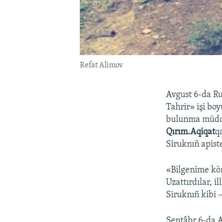
Refat Alimov
Avgust 6-da R
Tahrir» işi bo
bulunma müddet
Qırım.Aqiqat
q
Siruknıñ apist
«Bilgenime kör
Uzattırdılar, i
Siruknıñ kibi 
Sentâbr 6-da 