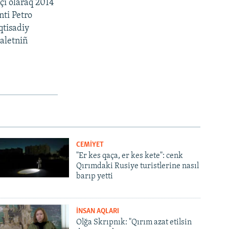
çı olaraq 2014
nti Petro
qtisadiy
daletniñ
CEMİYET
"Er kes qaça, er kes kete": cenk
Qırımdaki Rusiye turistlerine nasıl
barıp yetti
İNSAN AQLARI
Olğa Skrıpnık: "Qırım azat etilsin