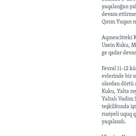
yaqalanğan ya
devam ettirmek
Qırım Yuqarı
Aqmescitteki 
Usein Kuku, M
ge qadar devam
Fevral 11-12 k
evlerinde bir 
olardan dörtü 
Kuku, Yalta ra
Yaltalı Vadim 
teşkilâtında iş
rusiyeli uquq q
yaqalandı.