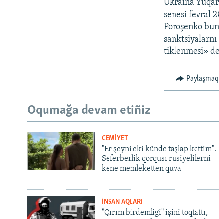
Ukraina Yuqarı
senesi fevral 2
Poroşenko bunı
sanktsiyalarnı 
tiklenmesi» de
Paylaşmaq
Oqumağa devam etiñiz
CEMİYET
"Er şeyni eki künde taşlap kettim".
Seferberlik qorqusı rusiyelilerni
kene memleketten quva
İNSAN AQLARI
"Qırım birdemligi" işini toqtattı,