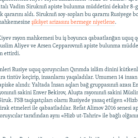
ltalı Vadim Siruknıñ apiste bulunma müddetini dekabr 8-
 qararını aldı. Siruknıñ soy-sopları bu qararnı Rusiyege 
 mahkemesine
şikâyet arizasını bermege niyetlene
.
Kiyev rayon mahkemesi bu iş boyunca qabaatlanğan uquq q
uslim Aliyev ve Arsen Cepparovnıñ apiste bulunma müddet
 ettirdi.
ünleri Rusiye uquq qoruyıcıları Qırımda islâm dinini kütken
sıra tintüv keçirip, insanlarnı yaqaladılar. Umumen 14 insan
apiske alındı: Yaltada İnsan aqları bağ gruppasınıñ azası E
yonınıñ sakini Enver Bekirov, Aluşta rayonınıñ sakini Müsli
Siruk. FSB taqiqatçıları olarnı Rusiyede yasaq etilgen «Hizb
tirak etmeleri ile qabaatladılar. Refat Alimov 2016 senesi a
oruyıcılar tarafından aynı «Hizb ut-Tahrir» ile bağlı olğanı