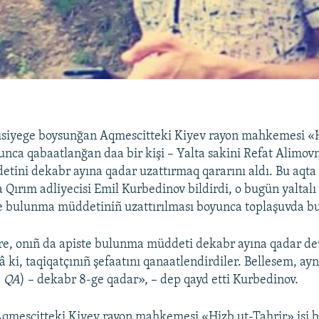
usiyege boysunğan Aqmescitteki Kiyev rayon mahkemesi «H
yunca qabaatlanğan daa bir kişi – Yalta sakini Refat Alimovn
ini dekabr ayına qadar uzattırmaq qararını aldı. Bu aqta
a Qırım adliyecisi Emil Kurbedinov bildirdi, o bugün yaltal
e bulunma müddetiniñ uzattırılması boyunca toplaşuvda bu
e, onıñ da apiste bulunma müddeti dekabr ayına qadar dev
llâ ki, taqiqatçınıñ şefaatını qanaatlendirdiler. Bellesem, a
–
QA
) – dekabr 8-ge qadar», – dep qayd etti Kurbedinov.
Aqmescitteki Kiyev rayon mahkemesi «Hizb ut-Tahrir» işi 