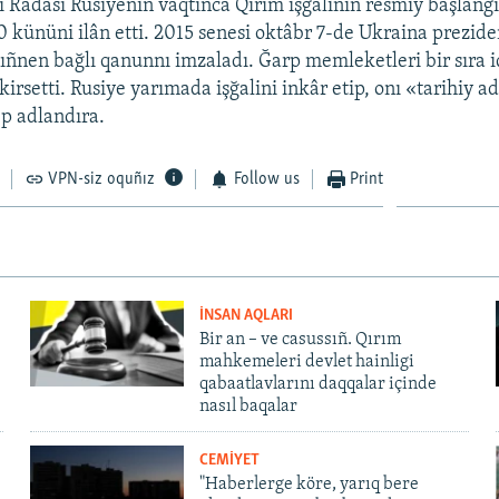
 Radası Rusiyeniñ vaqtınca Qırım işğaliniñ resmiy başlanğı
0 kününi ilân etti. 2015 senesi oktâbr 7-de Ukraina prezide
ñnen bağlı qanunnı imzaladı. Ğarp memleketleri bir sıra i
kirsetti. Rusiye yarımada işğalini inkâr etip, onı «tarihiy a
p adlandıra.
VPN-siz oquñız
Follow us
Print
İNSAN AQLARI
Bir an – ve casussıñ. Qırım
mahkemeleri devlet hainligi
qabaatlavlarını daqqalar içinde
nasıl baqalar
CEMİYET
"Haberlerge köre, yarıq bere