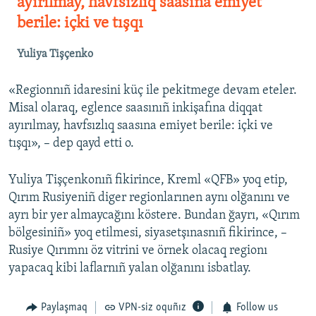
ayırılmay, havfsızlıq saasına emiyet
berile: içki ve tışqı
Yuliya Tişçenko
«Regionnıñ idaresini küç ile pekitmege devam eteler.
Misal olaraq, eglence saasınıñ inkişafına diqqat
ayırılmay, havfsızlıq saasına emiyet berile: içki ve
tışqı», – dep qayd etti o.
Yuliya Tişçenkonıñ fikirince, Kreml «QFB» yoq etip,
Qırım Rusiyeniñ diger regionlarınen aynı olğanını ve
ayrı bir yer almaycağını köstere. Bundan ğayrı, «Qırım
bölgesiniñ» yoq etilmesi, siyasetşınasnıñ fikirince, –
Rusiye Qırımnı öz vitrini ve örnek olacaq regionı
yapacaq kibi laflarnıñ yalan olğanını isbatlay.
Paylaşmaq
VPN-siz oquñız
Follow us