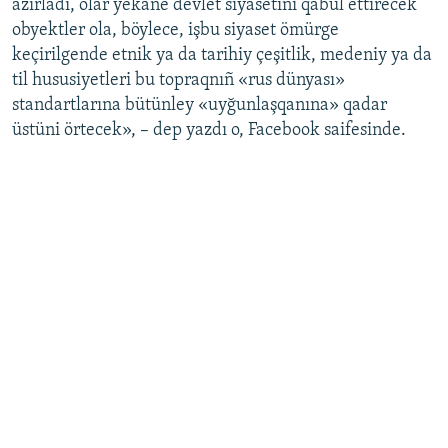
azırladı, olar yekâne devlet siyasetini qabul ettirecek
obyektler ola, böylece, işbu siyaset ömürge
keçirilgende etnik ya da tarihiy çeşitlik, medeniy ya da
til hususiyetleri bu topraqnıñ «rus dünyası»
standartlarına bütünley «uyğunlaşqanına» qadar
üstüni örtecek», – dep yazdı o, Facebook saifesinde.