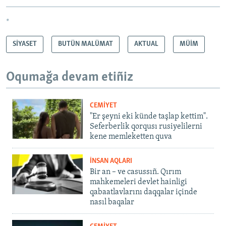
*
SİYASET
BUTÜN MALÜMAT
AKTUAL
MÜİM
Oqumağa devam etiñiz
CEMİYET
"Er şeyni eki künde taşlap kettim".
Seferberlik qorqusı rusiyelilerni
kene memleketten quva
İNSAN AQLARI
Bir an – ve casussıñ. Qırım
mahkemeleri devlet hainligi
qabaatlavlarını daqqalar içinde
nasıl baqalar