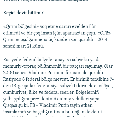
Keçici devir bittimi?
«Qırım bölgesini» yoq etme qararı evelden ilân
etilmedi ve bir çoq insan içün apansızdan çıqtı. «QFB»
Qırım «qoşulğanınen» üç künden soñ quruldı – 2014
senesi mart 21 künü.
Rusiyede federal bölgeler anayasa subyekti ya da
memuriy-topraq bölünmeniñ bir parçası sayılmay. Olar
2000 senesi Vladimir Putinniñ fermanı ile quruldı.
Rusiyede 8 federal bölge mevcut. Er biriniñ terkibine 7-
den 18-ge qadar federatsiya subyekti kirmekte: vilâyet,
cumhuriyet, ülke ve federal şeerler. Bölgelerniñ
yolbaşçılığını prezidentniñ daimiy vekilleri yapa.
Qısqası şu ki, FB – Vladimir Putin tayin etken
insanlarnıñ yolbaşçılığı altında bulunğan devletni