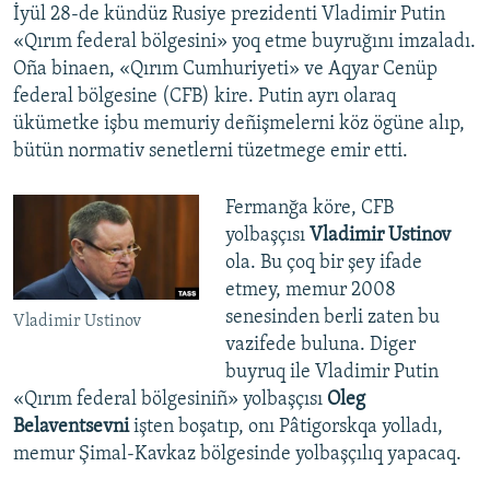
İyül 28-de kündüz Rusiye prezidenti Vladimir Putin
«Qırım federal bölgesini» yoq etme buyruğını imzaladı.
Oña binaen, «Qırım Cumhuriyeti» ve Aqyar Cenüp
federal bölgesine (CFB) kire. Putin ayrı olaraq
ükümetke işbu memuriy deñişmelerni köz ögüne alıp,
bütün normativ senetlerni tüzetmege emir etti.
Fermanğa köre, CFB
yolbaşçısı
Vladimir Ustinov
ola. Bu çoq bir şey ifade
etmey, memur 2008
senesinden berli zaten bu
Vladimir Ustinov
vazifede buluna. Diger
buyruq ile Vladimir Putin
«Qırım federal bölgesiniñ» yolbaşçısı
Oleg
Belaventsevni
işten boşatıp, onı Pâtigorskqa yolladı,
memur Şimal-Kavkaz bölgesinde yolbaşçılıq yapacaq.