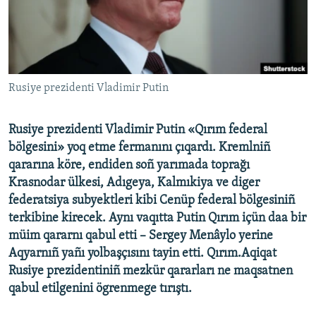
Русский
Українською
QOŞULIÑIZ!
Rusiye prezidenti Vladimir Putin
Rusiye prezidenti Vladimir Putin «Qırım federal
bölgesini» yoq etme fermanını çıqardı. Kremlniñ
RFE/RS bütün saytları
qararına köre, endiden soñ yarımada toprağı
Krasnodar ülkesi, Adıgeya, Kalmıkiya ve diger
federatsiya subyektleri kibi Cenüp federal bölgesiniñ
terkibine kirecek. Aynı vaqıtta Putin Qırım içün daa bir
müim qararnı qabul etti – Sergey Menâylo yerine
Aqyarnıñ yañı yolbaşçısını tayin etti. Qırım.Aqiqat
Rusiye prezidentiniñ mezkür qararları ne maqsatnen
qabul etilgenini ögrenmege tırıştı.