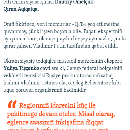
etti Qırım siyasetşınası
Dmitriy Omelçuk
Qırım.Aqiqatqa.
Onıñ fikirince, yerli memurlar «QFB» yoq etilmesine
quvanmay, çünki işten boşatıla bile. Faqat, ekspertniñ
aytqanına köre, olar açıq-aydın bir şey aytmazlar, çünki
qarar şahsen Vladimir Putin tarafından qabul etildi.
Ukrain siyasiy tedqiqler mustaqil merkeziniñ eksperti
Yuliya Tişçenko
qayd ete ki, Cenüp federal bölgesiniñ
vekâletli temsilcisi Rusiye prokuraturasınıñ sabıq
hadimi Vladimir Ustinov ola, o, Oleg Belaventsev kibi
uquq qoruyıcı organlarınıñ hadimidir.
Regionnıñ idaresini küç ile
pekitmege devam eteler. Misal olaraq,
eglence saasınıñ inkişafına diqqat