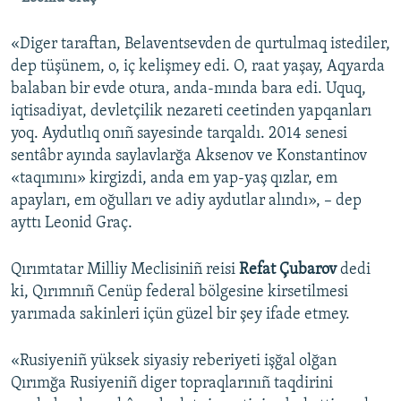
«Diger taraftan, Belaventsevden de qurtulmaq istediler,
dep tüşünem, o, iç kelişmey edi. O, raat yaşay, Aqyarda
balaban bir evde otura, anda-mında bara edi. Uquq,
iqtisadiyat, devletçilik nezareti ceetinden yapqanları
yoq. Aydutlıq onıñ sayesinde tarqaldı. 2014 senesi
sentâbr ayında saylavlarğa Aksenov ve Konstantinov
«taqımını» kirgizdi, anda em yap-yaş qızlar, em
apayları, em oğulları ve adiy aydutlar alındı», – dep
ayttı Leonid Graç.
Qırımtatar Milliy Meclisiniñ reisi
Refat Çubarov
dedi
ki, Qırımnıñ Cenüp federal bölgesine kirsetilmesi
yarımada sakinleri içün güzel bir şey ifade etmey.
«Rusiyeniñ yüksek siyasiy reberiyeti işğal olğan
Qırımğa Rusiyeniñ diger topraqlarınıñ taqdirini