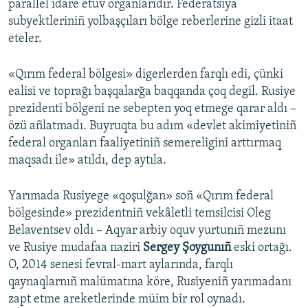
parallel idare etüv organlarıdır. Federatsiya
subyektleriniñ yolbaşçıları bölge reberlerine gizli itaat
eteler.
«Qırım federal bölgesi» digerlerden farqlı edi, çünki
ealisi ve toprağı başqalarğa baqqanda çoq degil. Rusiye
prezidenti bölgeni ne sebepten yoq etmege qarar aldı –
özü añlatmadı. Buyruqta bu adım «devlet akimiyetiniñ
federal organları faaliyetiniñ semereligini arttırmaq
maqsadı ile» atıldı, dep aytıla.
Yarımada Rusiyege «qoşulğan» soñ «Qırım federal
bölgesinde» prezidentniñ vekâletli temsilcisi Oleg
Belaventsev oldı – Aqyar arbiy oquv yurtunıñ mezunı
ve Rusiye mudafaa naziri
Sergey Şoygunıñ
eski ortağı.
O, 2014 senesi fevral-mart aylarında, farqlı
qaynaqlarnıñ malümatına köre, Rusiyeniñ yarımadanı
zapt etme areketlerinde müim bir rol oynadı.