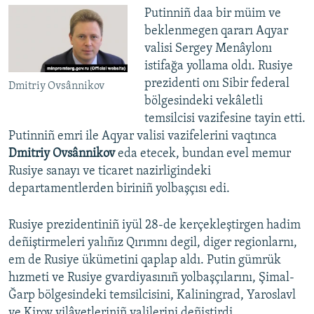
Putinniñ daa bir müim ve
beklenmegen qararı Aqyar
valisi Sergey Menâylonı
istifağa yollama oldı. Rusiye
prezidenti onı Sibir federal
Dmitriy Ovsânnikov
bölgesindeki vekâletli
temsilcisi vazifesine tayin etti.
Putinniñ emri ile Aqyar valisi vazifelerini vaqtınca
Dmitriy Ovsânnikov
eda etecek, bundan evel memur
Rusiye sanayı ve ticaret nazirligindeki
departamentlerden biriniñ yolbaşçısı edi.
Rusiye prezidentiniñ iyül 28-de kerçekleştirgen hadim
deñiştirmeleri yalıñız Qırımnı degil, diger regionlarnı,
em de Rusiye ükümetini qaplap aldı. Putin gümrük
hızmeti ve Rusiye gvardiyasınıñ yolbaşçılarını, Şimal-
Ğarp bölgesindeki temsilcisini, Kaliningrad, Yaroslavl
ve Kirov vilâyetleriniñ valilerini deñiştirdi.