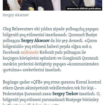
Sergey Aksenov
Oleg Belaventsev eki yıldan ziyade yolbaşçılıq yapqan
bölgeniñ yoq etilmesini izaatlamadı. Qırımnıñ Rusiye
yolbaşçısı
Sergey Aksenov
da bir şey demedi. «Qırım
bölgesiniñ» yoq etilmesi haberi peyda olğan soñ o,
Facebook
saifesinde
Kefeniñ yañı yolbaşçısı ile
keçirgen körüşüvini aydınlattı ve Googleniñ Qırımnıñ
meskün yerlerini deñiştirip yapqan «kommunizmden
qurtulma» areketlerini izaatladı.
Bugünge qadar «QFB» yoq etme qararını Kreml kontrol
etken Qırım akimiyetiniñ vekillerinden tek bir kişi –
Federatsiya Şurasınıñ azası
Sergey Tsekov
izaatladı. O,
bölgeniñ yoq etilmesi yarımadanıñ Rusiyege bütünley