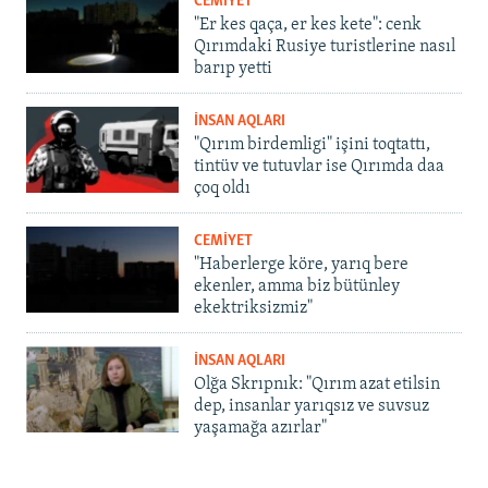
CEMİYET
"Er kes qaça, er kes kete": cenk
Qırımdaki Rusiye turistlerine nasıl
barıp yetti
İNSAN AQLARI
"Qırım birdemligi" işini toqtattı,
tintüv ve tutuvlar ise Qırımda daa
çoq oldı
CEMİYET
"Haberlerge köre, yarıq bere
ekenler, amma biz bütünley
ekektriksizmiz"
İNSAN AQLARI
Olğa Skrıpnık: "Qırım azat etilsin
dep, insanlar yarıqsız ve suvsuz
yaşamağa azırlar"