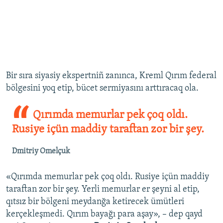
Bir sıra siyasiy ekspertniñ zanınca, Kreml Qırım federal
bölgesini yoq etip, bücet sermiyasını arttıracaq ola.
Qırımda memurlar pek çoq oldı.
Rusiye içün maddiy taraftan zor bir şey.
Dmitriy Omelçuk
«Qırımda memurlar pek çoq oldı. Rusiye içün maddiy
taraftan zor bir şey. Yerli memurlar er şeyni al etip,
qıtsız bir bölgeni meydanğa ketirecek ümütleri
kerçekleşmedi. Qırım bayağı para aşay», – dep qayd