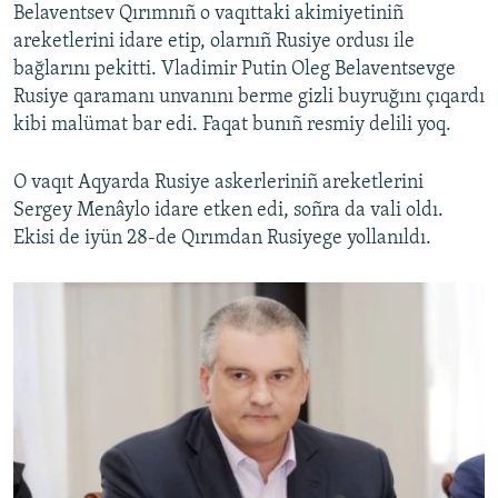
Belaventsev Qırımnıñ o vaqıttaki akimiyetiniñ
areketlerini idare etip, olarnıñ Rusiye ordusı ile
bağlarını pekitti. Vladimir Putin Oleg Belaventsevge
Rusiye qaramanı unvanını berme gizli buyruğını çıqardı
kibi malümat bar edi. Faqat bunıñ resmiy delili yoq.
O vaqıt Aqyarda Rusiye askerleriniñ areketlerini
Sergey Menâylo idare etken edi, soñra da vali oldı.
Ekisi de iyün 28-de Qırımdan Rusiyege yollanıldı.