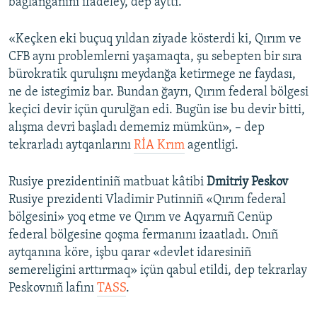
bağlanğanını ifadeley, dep ayttı.
«Keçken eki buçuq yıldan ziyade kösterdi ki, Qırım ve
CFB aynı problemlerni yaşamaqta, şu sebepten bir sıra
bürokratik qurulışnı meydanğa ketirmege ne faydası,
ne de istegimiz bar. Bundan ğayrı, Qırım federal bölgesi
keçici devir içün qurulğan edi. Bugün ise bu devir bitti,
alışma devri başladı dememiz mümkün», – dep
tekrarladı aytqanlarını
RİA Krım
agentligi.
Rusiye prezidentiniñ matbuat kâtibi
Dmitriy Peskov
Rusiye prezidenti Vladimir Putinniñ «Qırım federal
bölgesini» yoq etme ve Qırım ve Aqyarnıñ Cenüp
federal bölgesine qoşma fermanını izaatladı. Onıñ
aytqanına köre, işbu qarar «devlet idaresiniñ
semereligini arttırmaq» içün qabul etildi, dep tekrarlay
Peskovnıñ lafını
TASS
.