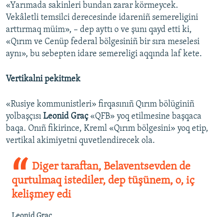
«Yarımada sakinleri bundan zarar körmeycek.
Vekâletli temsilci derecesinde idareniñ semereligini
arttırmaq müim», – dep ayttı o ve şunı qayd etti ki,
«Qırım ve Cenüp federal bölgesiniñ bir sıra meselesi
aynı», bu sebepten idare semereligi aqqında laf kete.
Vertikalni pekitmek
«Rusiye kommunistleri» firqasınıñ Qırım bölüginiñ
yolbaşçısı
Leonid Graç
«QFB» yoq etilmesine başqaca
baqa. Onıñ fikirince, Kreml «Qırım bölgesini» yoq etip,
vertikal akimiyetni quvetlendirecek ola.
Diger taraftan, Belaventsevden de
qurtulmaq istediler, dep tüşünem, o, iç
kelişmey edi
Leonid Graç