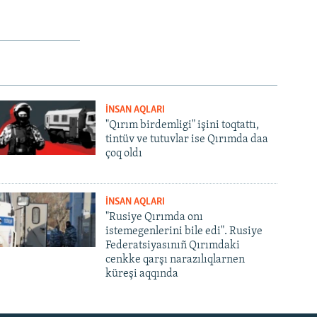
İNSAN AQLARI
"Qırım birdemligi" işini toqtattı,
tintüv ve tutuvlar ise Qırımda daa
çoq oldı
İNSAN AQLARI
"Rusiye Qırımda onı
istemegenlerini bile edi". Rusiye
Federatsiyasınıñ Qırımdaki
cenkke qarşı narazılıqlarnen
küreşi aqqında