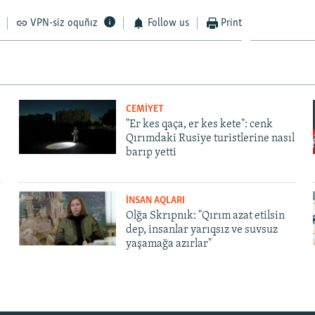
VPN-siz oquñız
Follow us
Print
CEMİYET
"Er kes qaça, er kes kete": cenk
Qırımdaki Rusiye turistlerine nasıl
barıp yetti
İNSAN AQLARI
Olğa Skrıpnık: "Qırım azat etilsin
dep, insanlar yarıqsız ve suvsuz
yaşamağa azırlar"