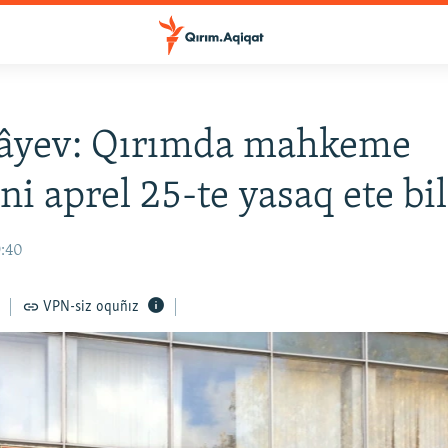
âyev: Qırımda mahkeme
ni aprel 25-te yasaq ete bi
9:40
VPN-siz oquñız