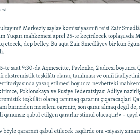
esi
ultayınıñ Merkeziy saylav komissiyasınıñ reisi Zair Smedl
m Yuqarı mahkemesi aprel 25-te keçirilecek toplaşuvda M
saq etecek, dep belley. Bu aqta Zair Smedlâyev bir kün ögü
ı.
25-te saat 9:30-da Aqmescitte, Pavlenko, 2 adresi boyunca 
ñ ekstremistik teşkilâtı olaraq tanılması ve onıñ faaliyetin
territoriyasında yasaq etilmesi boyunca nevbetteki mahkem
ikirimce, Poklonskaya ve Rusiye Federatsiyası Adliye nazirli
tremistik teşkilâtı olaraq tanımaq qararını çıqaracaqlar! 
yani birinciden meseleni ogrenip, soñ qarar almaq degil de, 
 qanunsız qabul etilgen qararlar stimul olacaqtır!» – qayd e
 böyle qararnıñ qabul etilecek taqdirde onı «siyasiy sımar