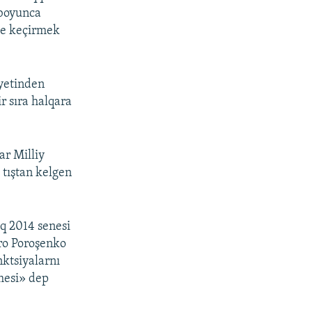
 boyunca
te keçirmek
iyetinden
r sıra halqara
ar Milliy
 tıştan kelgen
aq 2014 senesi
tro Poroşenko
nktsiyalarnı
nmesi» dep