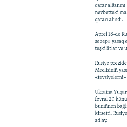
qarar alğanını
nevbetteki mah
qararı alındı.
Aprel 18-de Ru
sebep» yasaq et
teşkilâtlar ve 
Rusiye prezide
Meclisiniñ yasa
«tevsiyelerni
Ukraina Yuqarı
fevral 20 künü
bunıñnen bağlı
kirsetti. Rusiy
adlay.