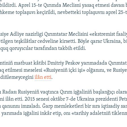
 bildirdi. Aprel 15-te Qırımda Meclisni yasaq etmesi davası
keme toplaşuvı keçirildi, nevbetteki toplaşuvnı aprel 25-
siye Adliye nazirligi Qırımtatar Meclisini «ekstremist faal
ilgen teşkilâtlar cedveline kirsetti. Böyle qarar Ukraina, bi
uquq qoruyıcılar tarafından takbih etildi.
ntiniñ matbuat kâtibi Dmitriy Peskov yarımadada Qırımtat
q etilmesi meselesi «Rusiyeniñ içki işi» olğanını, ve Rusiye
» diñlemeycegini
ilân etti
.
 Radası Rusiyeniñ vaqtınca Qırım işğaliniñ başlanğıçı olar
ni ilân etti. 2015 senesi oktâbr 7-de Ukraina prezidenti Pe
 qanunnı imzaladı. Ğarp memleketleri bir sıra iqtisadiy sa
e yarımada işğalini inkâr etip, onı «tarihiy adaletniñ tikle