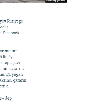
âyev Rusiyege
eclis
ne Facebook
Qırımtatar
iñ Rusiye
e toplaşuvı
giniñ qararına
Qanunğa yuğan
aksine, qararnı
tti o.
ış» dep