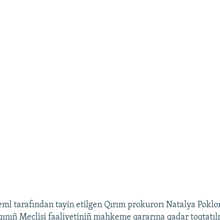
eml tarafından tayin etilgen Qırım prokurorı Natalya Pokl
qınıñ Meclisi faaliyetiniñ mahkeme qararına qadar toqtatı