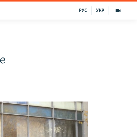
РУС
УКР
le