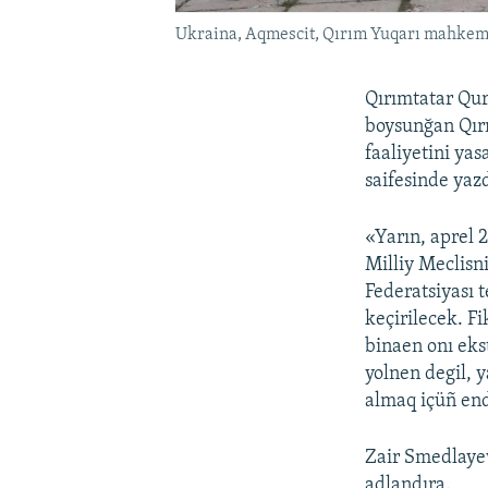
Ukraina, Aqmescit, Qırım Yuqarı mahkem
Qırımtatar Qur
boysunğan Qırı
faaliyetini ya
saifesinde yazd
«Yarın, aprel 
Milliy Meclisni
Federatsiyası 
keçirilecek. F
binaen onı eks
yolnen degil, 
almaq içüñ endi
Zair Smedlayev
adlandıra.