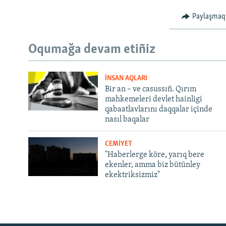
Paylaşmaq
Oqumağa devam etiñiz
İNSAN AQLARI
Bir an – ve casussıñ. Qırım
mahkemeleri devlet hainligi
qabaatlavlarını daqqalar içinde
nasıl baqalar
CEMİYET
"Haberlerge köre, yarıq bere
ekenler, amma biz bütünley
ekektriksizmiz"
Русский