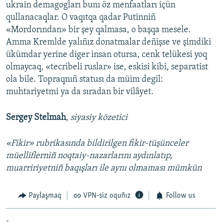
ukrain demagogları bunı öz menfaatları içün
qullanacaqlar. O vaqıtqa qadar Putinniñ
«Mordorından» bir şey qalmasa, o başqa mesele.
Amma Kremlde yalıñız donatmalar deñişse ve şimdiki
ükümdar yerine diger insan otursa, cenk telükesi yoq
olmaycaq, «tecribeli ruslar» ise, eskisi kibi, separatist
ola bile. Topraqnıñ statusı da müim degil:
muhtariyetmi ya da sıradan bir vilâyet.
Sergey Stelmah
,
siyasiy közetici
«Fikir» rubrikasında bildirilgen fikir-tüşünceler
müelliflerniñ noqtaiy-nazarlarını aydınlatıp,
muarririyetniñ baqışları ile aynı olmaması mümkün
Paylaşmaq
VPN-siz oquñız
Follow us