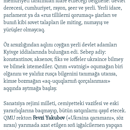
memuriyeti tarafından idare etilecegi belgilene: devlet
derecesi, cumhuriyet, rayon, şeer ve yerli. Yerli idare,
parlament ya da «rus tillilerni qorumaq» şiarları ve
bunıñ kibi sovet talapları ile miting, numayış ve
yürüşler olmaycaq.
Öz arsızlığından aqlını coyğan yerli devlet adamları
Kyivge iddialarında bulunğan edi. Sebep adiy:
konstantinov, aksenov, fiks ve ioffeler ukraince bilmey
ve bilmek istemediler. Qırım «vatnigi» oqumağan biri
olğanını ve yalıñız rusça bilgenini tanımağa utansa,
kimse bozmağan «aq-uquqlarnıñ qorçalanması»
aqqında aytmağa başlay.
Sanatsiya rejimi milleti, cemiyetteki vazifesi ve eski
yararlıqlarına baqmayıp, bütün satqınlarnı qayd etecek.
QMU rektorı
Fevzi Yakubov
(«Ukraina qaramanı», söz
sırası) yarımada azat etilgen soñ işğalcilernen yapqan