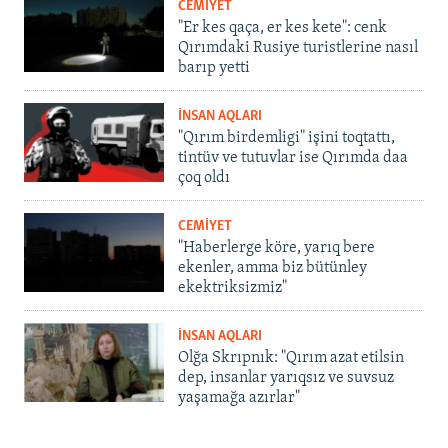
CEMİYET
"Er kes qaça, er kes kete": cenk
Qırımdaki Rusiye turistlerine nasıl
barıp yetti
İNSAN AQLARI
"Qırım birdemligi" işini toqtattı,
tintüv ve tutuvlar ise Qırımda daa
çoq oldı
CEMİYET
"Haberlerge köre, yarıq bere
ekenler, amma biz bütünley
ekektriksizmiz"
İNSAN AQLARI
Olğa Skrıpnık: "Qırım azat etilsin
dep, insanlar yarıqsız ve suvsuz
yaşamağa azırlar"