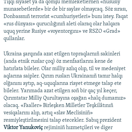
Tışqı siyaset ya da qomşu memleketlernen «hususiy
munasebetlerde» bir de bir saylav olmaycaq. Söz sırası,
Donbassnıñ terrorist «cumhuriyetleri» bunı istey. Faqat
«rus dünyası» qurucılığınıñ aleti olaraq olar halqara
uquq yerine Rusiye «voyentorgını» ve RSZO «Grad»
qullanlar.
Ukraina şarqında azat etilgen topraqlarnıñ sakinleri
(anda etnik ruslar çoq) öz menfaatlarını kene de
hatırlata bileler. Olar milliy azlıq olıp, til ve medeniyet
aqlarına saipler. Qırım rusları Ukrainanıñ tamır halqı
olğanını aytıp, aq-uquqlarına riayet etmege talap ete
bileler. Yarımada azat etilgen soñ bir qaç yıl keçer,
Qırımtatar Milliy Qurultayına oşağan «halq dumamız»
olacaq. «Faaller» Birleşken Milletler Teşkilâtınıñ
vesiqalarını alıp, artıq «slav Meclisiniñ»
resmiyleştirilmesini talap etecekler. Sabıq prezident
Viktor Yanukoviç
rejiminiñ hızmetçileri ve diger