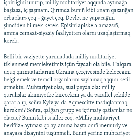
işbirligini unutıp, milliy muhtariyet aqqında aytmağa
başlasa, iç şaşmam. Qırımda bunıñ kibi «nam qazanğan
erbaplar» çoq – ğayet çoq. Devlet ne yapacağını
şimdiden bilmek kerek. Episini apiske alamazsıñ,
amma cemaat-siyasiy faaliyetten olarnı uzaqlaştırmaq
kerek.
Belli bir vaziyette yarımadada milliy muhtariyet
tiklenmesi memleketimiz içün faydalı ola bile. Halqara
uquq qırımtatarlarnıñ Ukraina çerçivesinde kelecegini
belgilemek ve temsil organlarını saylamaq aqqını kefil
etmekte. Muhtariyet olsa, sual peyda ola: milliy
qurulışlar akimiyetke kirecekmi ya da parallel şekilde
qarar alıp, soñra Kyiv ya da Aqmescitte tasdıqlanmaq
kerekmi? Soñra, qalğan grupp ve içtimaiy qatlamlar ne
olacaq? Bunıñ kibi sualler çoq. «Milliy muhtariyet
beriñiz» aytması qolay, amma başta onıñ memuriy ve
anayasa dizaynini tüşünmeli. Bunıñ yerine muhtariyet