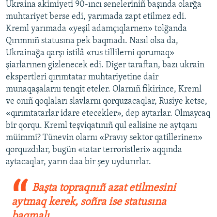
Ukraina akimiyeti 90-ıncı seneleriniñ başında olarğa
muhtariyet berse edi, yarımada zapt etilmez edi.
Kreml yarımada «yeşil adamçıqlarnen» tolğanda
Qırımnıñ statusına pek baqmadı. Nasıl olsa da,
Ukrainağa qarşı istilâ «rus tillilerni qorumaq»
şiarlarınen gizlenecek edi. Diger taraftan, bazı ukrain
ekspertleri qırımtatar muhtariyetine dair
munaqaşalarnı tenqit eteler. Olarnıñ fikirince, Kreml
ve onıñ qoqlaları slavlarnı qorquzacaqlar, Rusiye ketse,
«qırımtatarlar idare etecekler», dep aytarlar. Olmaycaq
bir qorqu. Kreml teşviqatınıñ qul ealisine ne aytqanı
müimmi? Tünevin olarnı «Pravıy sektor qatillerinen»
qorquzdılar, bugün «tatar terroristleri» aqqında
aytacaqlar, yarın daa bir şey uydurırlar.
Başta topraqnıñ azat etilmesini
aytmaq kerek, soñra ise statusına
baqmalı