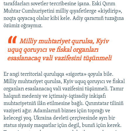
tarafdarları sovetler tercribesine işana. Eski Qırım
Muhtar Cumhuriyetini milliy qıyafetlerge «kiydirip»,
noqta qoyacaq olalar kibi kele. Adiy qararnıñ tuzağına
özümiz oğraymız.
Milliy muhtariyet qurulsa, Kyiv
uquq qoruyıcı ve fiskal organları
esaslanacaq vali vazifesini tüşünmeli
Er angi territorial qurulışqa «sigorta» qoyula bile.
Milliy muhtariyet qurulsa, Kyiv uquq qoruyıcı ve fiskal
organları esaslanacaq vali vazifesini tüşünmeli. Tamır
halqnıñ medeniy ve içtimaiy-iqtisadiy inkişafı
muhtariyetniñ ilân etilmesine bağlı. Qırımtatar tiliniñ
vaziyeti ağır. Adamlarnıñ biznes içün toprağı ve
kelecegi yoq. Ukraina devleti çerçivesinde ayrı bir
status siyasiy maqsatlar içün degil, bunıñ içün kerek.