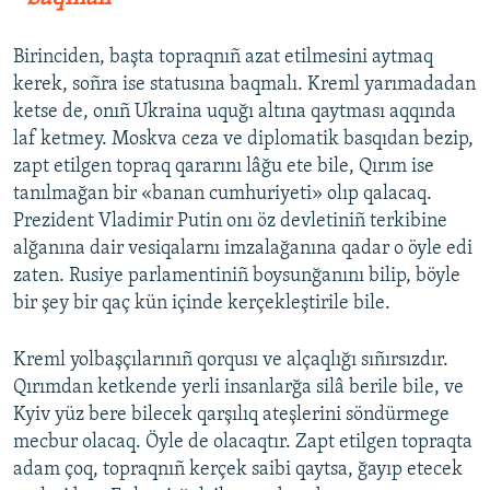
Birinciden, başta topraqnıñ azat etilmesini aytmaq
kerek, soñra ise statusına baqmalı. Kreml yarımadadan
ketse de, onıñ Ukraina uquğı altına qaytması aqqında
laf ketmey. Moskva ceza ve diplomatik basqıdan bezip,
zapt etilgen topraq qararını lâğu ete bile, Qırım ise
tanılmağan bir «banan cumhuriyeti» olıp qalacaq.
Prezident Vladimir Putin onı öz devletiniñ terkibine
alğanına dair vesiqalarnı imzalağanına qadar o öyle edi
zaten. Rusiye parlamentiniñ boysunğanını bilip, böyle
bir şey bir qaç kün içinde kerçekleştirile bile.
Kreml yolbaşçılarınıñ qorqusı ve alçaqlığı sıñırsızdır.
Qırımdan ketkende yerli insanlarğa silâ berile bile, ve
Kyiv yüz bere bilecek qarşılıq ateşlerini söndürmege
mecbur olacaq. Öyle de olacaqtır. Zapt etilgen topraqta
adam çoq, topraqnıñ kerçek saibi qaytsa, ğayıp etecek