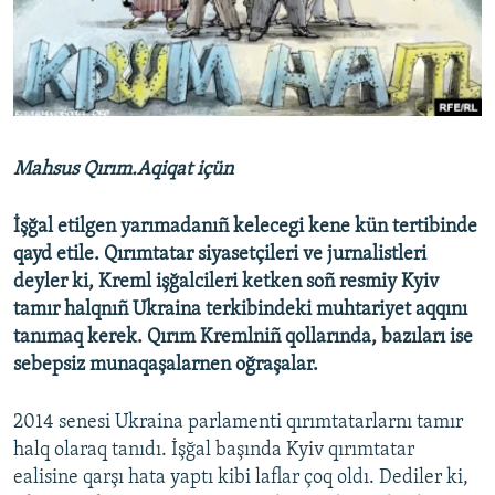
Русский
Українською
QOŞULIÑIZ!
Mahsus Qırım.Aqiqat içün
İşğal etilgen yarımadanıñ kelecegi kene kün tertibinde
RFE/RS bütün saytları
qayd etile. Qırımtatar siyasetçileri ve jurnalistleri
deyler ki, Kreml işğalcileri ketken soñ resmiy Kyiv
tamır halqnıñ Ukraina terkibindeki muhtariyet aqqını
tanımaq kerek. Qırım Kremlniñ qollarında, bazıları ise
sebepsiz munaqaşalarnen oğraşalar.
2014 senesi Ukraina parlamenti qırımtatarlarnı tamır
halq olaraq tanıdı. İşğal başında Kyiv qırımtatar
ealisine qarşı hata yaptı kibi laflar çoq oldı. Dediler ki,