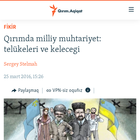
Link
açıqlığı
Esas
FİKİR
mündericege
HABERLER
Qırımda milliy muhtariyet:
qaytmaq
SİYASET
Baş
telükeleri ve kelecegi
İQTİSADİYAT
navigatsiyağa
qaytmaq
Sergey Stelmah
CEMİYET
Qıdıruvğa
25 mart 2016, 15:26
MEDENİYET
qaytmaq
İNSAN AQLARI
Paylaşmaq
VPN-siz oquñız
VİDEO
SÜRET
BLOGLAR
FİKİR