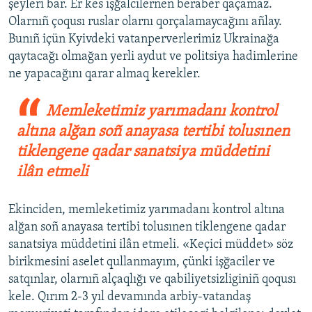
şeyleri bar. Er kes işğalcilernen beraber qaçamaz.
Olarnıñ çoqusı ruslar olarnı qorçalamaycağını añlay.
Bunıñ içün Kyivdeki vatanperverlerimiz Ukrainağa
qaytacağı olmağan yerli aydut ve politsiya hadimlerine
ne yapacağını qarar almaq kerekler.
Memleketimiz yarımadanı kontrol
altına alğan soñ anayasa tertibi tolusınen
tiklengene qadar sanatsiya müddetini
ilân etmeli
Ekinciden, memleketimiz yarımadanı kontrol altına
alğan soñ anayasa tertibi tolusınen tiklengene qadar
sanatsiya müddetini ilân etmeli. «Keçici müddet» söz
birikmesini aselet qullanmayım, çünki işğaciler ve
satqınlar, olarnıñ alçaqlığı ve qabiliyetsizliginiñ qoqusı
kele. Qırım 2-3 yıl devamında arbiy-vatandaş