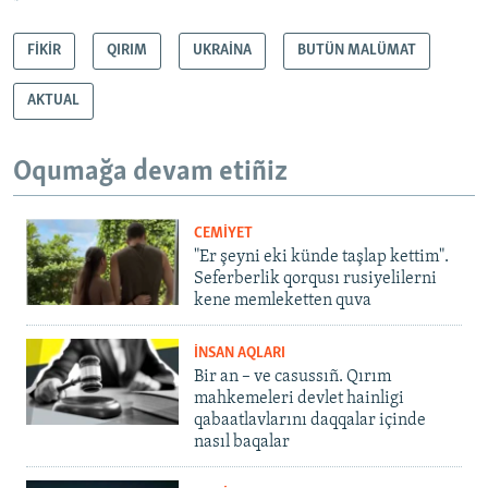
*
FİKİR
QIRIM
UKRAİNA
BUTÜN MALÜMAT
AKTUAL
Oqumağa devam etiñiz
CEMİYET
"Er şeyni eki künde taşlap kettim".
Seferberlik qorqusı rusiyelilerni
kene memleketten quva
İNSAN AQLARI
Bir an – ve casussıñ. Qırım
mahkemeleri devlet hainligi
qabaatlavlarını daqqalar içinde
nasıl baqalar