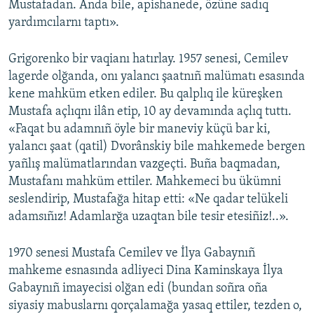
Mustafadan. Anda bile, apishanede, özüne sadıq
yardımcılarnı taptı».
Grigorenko bir vaqianı hatırlay. 1957 senesi, Cemilev
lagerde olğanda, onı yalancı şaatnıñ malümatı esasında
kene mahküm etken ediler. Bu qalplıq ile küreşken
Mustafa açlıqnı ilân etip, 10 ay devamında açlıq tuttı.
«Faqat bu adamnıñ öyle bir maneviy küçü bar ki,
yalancı şaat (qatil) Dvorânskiy bile mahkemede bergen
yañlış malümatlarından vazgeçti. Buña baqmadan,
Mustafanı mahküm ettiler. Mahkemeci bu ükümni
seslendirip, Mustafağa hitap etti: «Ne qadar telükeli
adamsıñız! Adamlarğa uzaqtan bile tesir etesiñiz!..».
1970 senesi Mustafa Cemilev ve İlya Gabaynıñ
mahkeme esnasında adliyeci Dina Kaminskaya İlya
Gabaynıñ imayecisi olğan edi (bundan soñra oña
siyasiy mabuslarnı qorçalamağa yasaq ettiler, tezden o,