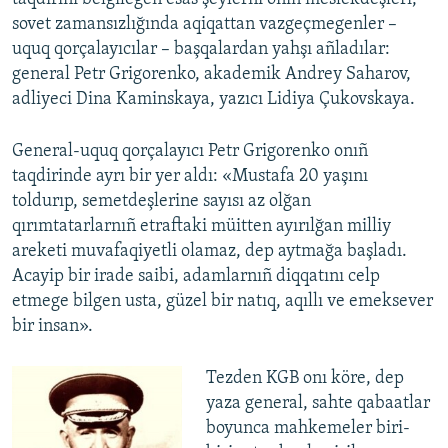
sovet zamansızlığında aqiqattan vazgeçmegenler –
uquq qorçalayıcılar – başqalardan yahşı añladılar:
general Petr Grigorenko, akademik Andrey Saharov,
adliyeci Dina Kaminskaya, yazıcı Lidiya Çukovskaya.
General-uquq qorçalayıcı Petr Grigorenko onıñ
taqdirinde ayrı bir yer aldı: «Mustafa 20 yaşını
toldurıp, semetdeşlerine sayısı az olğan
qırımtatarlarnıñ etraftaki müitten ayırılğan milliy
areketi muvafaqiyetli olamaz, dep aytmağa başladı.
Acayip bir irade saibi, adamlarnıñ diqqatını celp
etmege bilgen usta, güzel bir natıq, aqıllı ve emeksever
bir insan».
Tezden KGB onı köre, dep
yaza general, sahte qabaatlar
boyunca mahkemeler biri-