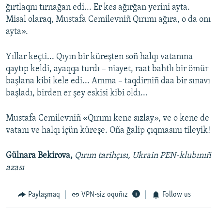
ğırtlaqnı tırnağan edi... Er kes ağırğan yerini ayta.
Misal olaraq, Mustafa Cemilevniñ Qırımı ağıra, o da onı
ayta».
Yıllar keçti... Qıyın bir küreşten soñ halqı vatanına
qaytıp keldi, ayaqqa turdı – niayet, raat bahtlı bir ömür
başlana kibi kele edi... Amma – taqdirniñ daa bir sınavı
başladı, birden er şey eskisi kibi oldı...
Mustafa Cemilevniñ «Qırımı kene sızlay», ve o kene de
vatanı ve halqı içün küreşe. Oña ğalip çıqmasını tileyik!
Gülnara Bekirova,
Qırım tarihçısı, Ukrain PEN-klubınıñ
azası
Paylaşmaq
VPN-siz oquñız
Follow us