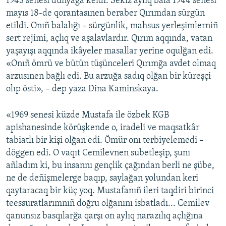
1943 senesi dünyağa keldi. Sekiz aylıq bala 1944 senesi
mayıs 18-de qorantasınen beraber Qırımdan sürgün
etildi. Onıñ balalığı – sürgünlik, mahsus yerleşimlerniñ
sert rejimi, açlıq ve aşalavlardır. Qırım aqqında, vatan
yaşayışı aqqında ikâyeler masallar yerine oqulğan edi.
«Onıñ ömrü ve bütün tüşünceleri Qırımğa avdet olmaq
arzusınen bağlı edi. Bu arzuğa sadıq olğan bir küreşçi
olıp östi», – dep yaza Dina Kaminskaya.
«1969 senesi küzde Mustafa ile özbek KGB
apishanesinde körüşkende o, iradeli ve maqsatkâr
tabiatlı bir kişi olğan edi. Ömür onı terbiyelemedi –
döggen edi. O vaqıt Cemilevnen subetleşip, şunı
añladım ki, bu insannı gençlik çağından berli ne şübe,
ne de deñişmelerge baqıp, saylağan yolundan keri
qaytaracaq bir küç yoq. Mustafanıñ ileri taqdiri birinci
teessuratlarımnıñ doğru olğanını isbatladı... Cemilev
qanunsız basqılarğa qarşı on aylıq narazılıq açlığına