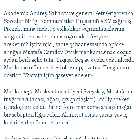
Akademik Andrey Saharov ve general Petr Grigorenko
Sovetler Birligi Kommunistler Firqasınıñ XXV çağırılış
Prezidiumına mektüp yolladılar: «Qırımtatarlarnıñ
sürgünlikten avdet olması oğrunda küreşken
areketiniñ iştirakçisi, sahte qabaat esasında apiske
alınğan Mustafa Cemilev Omsk mahkemesinde doquz
aydan berli açlıq tuta. Taqiqat beş ay evelsi yekünlendi.
Mahkeme ölüm neticesi olur dep, uzatıla. Tuvğanları,
dostları Mustafa içün qasevetleneler».
Mahkemege Moskvadan adliyeci Şveyskiy, Mustafanıñ
tuvğanları (anası, ağası, qız qardaşları), milliy areket
iştirakçileri keldi. Birinci kere mahkeme añlaşılmağan
bir sebepten lâğu etildi. Akimiyet esnas yavaş-yavaş
keçirilir, dep ümüt etken edi.