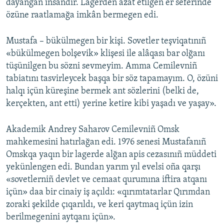
dayanğan insandır. Lagerden azat etilgen er seferinde
özüne raatlamağa imkân bermegen edi.
Mustafa – bükülmegen bir kişi. Sovetler teşviqatınıñ
«bükülmegen bolşevik» klişesi ile alâqası bar olğanı
tüşünilgen bu sözni sevmeyim. Amma Cemilevniñ
tabiatını tasvirleycek başqa bir söz tapamayım. O, özüni
halqı içün küreşine bermek ant sözlerini (belki de,
kerçekten, ant etti) yerine ketire kibi yaşadı ve yaşay».
Akademik Andrey Saharov Cemilevniñ Omsk
mahkemesini hatırlağan edi. 1976 senesi Mustafanıñ
Omskqa yaqın bir lagerde alğan apis cezasınıñ müddeti
yekünlengen edi. Bundan yarım yıl evelsi oña qarşı
«sovetlerniñ devlet ve cemaat qurumına iftira atqanı
içün» daa bir cinaiy iş açıldı: «qırımtatarlar Qırımdan
zoraki şekilde çıqarıldı, ve keri qaytmaq içün izin
berilmegenini aytqanı içün».