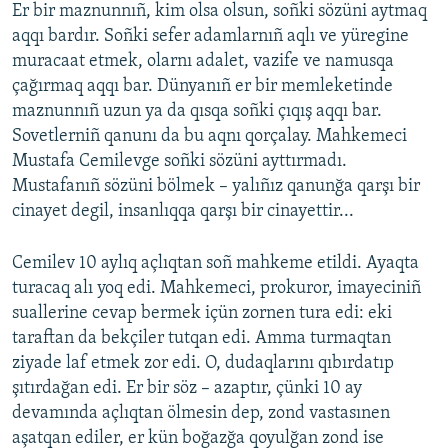
Er bir maznunnıñ, kim olsa olsun, soñki sözüni aytmaq
aqqı bardır. Soñki sefer adamlarnıñ aqlı ve yüregine
muracaat etmek, olarnı adalet, vazife ve namusqa
çağırmaq aqqı bar. Dünyanıñ er bir memleketinde
maznunnıñ uzun ya da qısqa soñki çıqış aqqı bar.
Sovetlerniñ qanunı da bu aqnı qorçalay. Mahkemeci
Mustafa Cemilevge soñki sözüni ayttırmadı.
Mustafanıñ sözüni bölmek – yalıñız qanunğa qarşı bir
cinayet degil, insanlıqqa qarşı bir cinayettir...
Cemilev 10 aylıq açlıqtan soñ mahkeme etildi. Ayaqta
turacaq alı yoq edi. Mahkemeci, prokuror, imayeciniñ
suallerine cevap bermek içün zornen tura edi: eki
taraftan da bekçiler tutqan edi. Amma turmaqtan
ziyade laf etmek zor edi. O, dudaqlarını qıbırdatıp
şıtırdağan edi. Er bir söz – azaptır, çünki 10 ay
devamında açlıqtan ölmesin dep, zond vastasınen
aşatqan ediler, er kün boğazğa qoyulğan zond ise