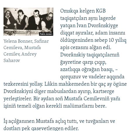
Omskqa kelgen KGB
taqiqatçıları aynı lagerde
yatqan İvan Dvorânskiyge
diqqat ayıralar, adam insannı
öldürgeninden sebep 10 yıllıq
Yelena Bonner, Safinar
apis cezasını alğan edi.
Cemileva, Mustafa
Cemilev, Andrey
Dvorânskiy taqiqatçılarnıñ
Saharov
ğayretine qarşı çıqıp,
azatlıqqa oğrağan basqı, –
qorquzuv ve vadeler aqqında
tezkeresini yollay. Lâkin mahkemeden bir qaç ay ögüne
Dvorânskiyni diger mabuslardan ayırıp, kartserge
yerleştireler. Bir aydan soñ Mustafa Cemilevniñ yañı
işiniñ temeli olğan kerekli malümatlarnı bere.
İş açılğanınen Mustafa açlıq tuttı, ve tuvğanları ve
dostları pek qasevetlengen ediler.