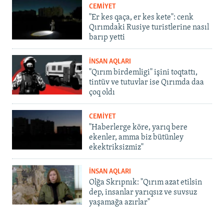
CEMİYET
"Er kes qaça, er kes kete": cenk
Qırımdaki Rusiye turistlerine nasıl
barıp yetti
İNSAN AQLARI
"Qırım birdemligi" işini toqtattı,
tintüv ve tutuvlar ise Qırımda daa
çoq oldı
CEMİYET
"Haberlerge köre, yarıq bere
ekenler, amma biz bütünley
ekektriksizmiz"
İNSAN AQLARI
Olğa Skrıpnık: "Qırım azat etilsin
dep, insanlar yarıqsız ve suvsuz
yaşamağa azırlar"