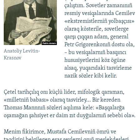
çalıştım. Sovetler zamanınıñ
resmiy vesiqalarında Cemilev
«ekstremistlerniñ yolbaşçısı»
olaraq kösterile, sovetlerge
qarşı çıqqan adam, general
Petr Grigorenkonıñ dostu ola,
Anatoliy Levitin-
– bu vesiqalarnıñ basqıncı
Krasnov
hususiyetlerini köz ögüne
alsaq, yuqarıdaki tasvirleme
nazik sözler kibi kelir.
Çetel tarihçılıq onı küçlü lider, mifologik qaraman,
«milletniñ babası» olaraq tasvirley... Bir kereden
Thomas Mannnıñ sözleri aqılıma kele: «Başqalarğa
oşamağan şahsiyet er daim zıt duyğularnıñ sebebi ola».
Menim fikirimce, Mustafa Cemilevniñ ömrü ve
taqdirini belgilegen esas şeylerni onıñ meslekdeşleri,