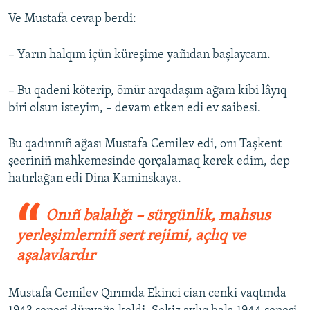
Ve Mustafa cevap berdi:
– Yarın halqım içün küreşime yañıdan başlaycam.
– Bu qadeni köterip, ömür arqadaşım ağam kibi lâyıq
biri olsun isteyim, – devam etken edi ev saibesi.
Bu qadınnıñ ağası Mustafa Cemilev edi, onı Taşkent
şeeriniñ mahkemesinde qorçalamaq kerek edim, dep
hatırlağan edi Dina Kaminskaya.
Onıñ balalığı – sürgünlik, mahsus
yerleşimlerniñ sert rejimi, açlıq ve
aşalavlardır
Mustafa Cemilev Qırımda Ekinci cian cenki vaqtında