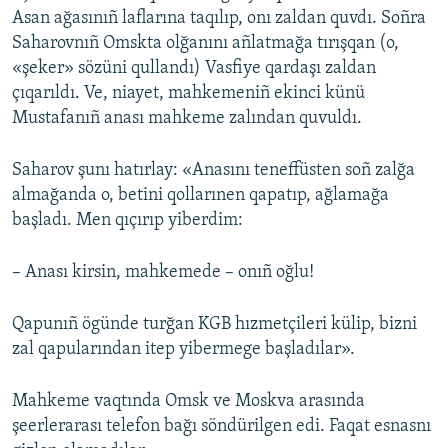
Asan ağasınıñ laflarına taqılıp, onı zaldan quvdı. Soñra
Saharovnıñ Omskta olğanını añlatmağa tırışqan (o,
«şeker» sözüni qullandı) Vasfiye qardaşı zaldan
çıqarıldı. Ve, niayet, mahkemeniñ ekinci künü
Mustafanıñ anası mahkeme zalından quvuldı.
Saharov şunı hatırlay: «Anasını teneffüsten soñ zalğa
almağanda o, betini qollarınen qapatıp, ağlamağa
başladı. Men qıçırıp yiberdim:
– Anası kirsin, mahkemede – onıñ oğlu!
Qapunıñ ögünde turğan KGB hızmetçileri külip, bizni
zal qapularından itep yibermege başladılar».
Mahkeme vaqtında Omsk ve Moskva arasında
şeerlerarası telefon bağı söndürilgen edi. Faqat esnasnı