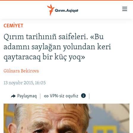
Link
açıqlığı
Esas
CEMİYET
mündericege
HABERLER
Qırım tarihınıñ saifeleri. «Bu
qaytmaq
SİYASET
Baş
adamnı saylağan yolundan keri
İQTİSADİYAT
navigatsiyağa
qaytaracaq bir küç yoq»
qaytmaq
CEMİYET
Qıdıruvğa
Gülnara Bekirova
MEDENİYET
qaytmaq
13 noyabr 2015, 16:05
İNSAN AQLARI
VİDEO
Paylaşmaq
VPN-siz oquñız
SÜRET
BLOGLAR
FİKİR