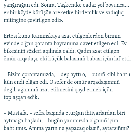
yanğırağan edi. Soñra, Taşkentke qadar yol boyunca...
er bir köyde körüşüv areketke birdemlik ve sadıqlıq
mitingine çevirilgen edi».
Ertesi künü Kaminskaya azat etilgenlerden biriniñ
evinde olğan qoranta bayramına davet etilgen edi. Ev
bikesiniñ sözleri aqılında qaldı. Qadın azat etilgen
ömür arqadaşı, eki küçük balasınıñ babası içün laf etti.
– Bizim qorantamızda, – dep ayttı o, – bunıñ kibi bahtlı
kün endi olğan edi. O sefer de ömür arqadaşımnıñ
degil, ağamnıñ azat etilmesini qayd etmek içün
toplaşqan edik.
– Mustafa, – sofra başında oturğan ihtiyarlardan biri
aytmağa başladı, – bugün yanımızda olğanıñ içün
bahtlımız. Amma yarın ne yapacaq olasıñ, aytarsıñmı?