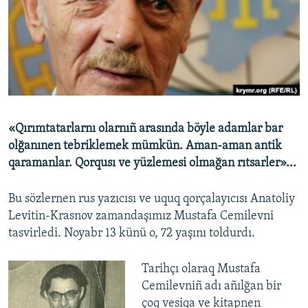
Русский
Українською
QOŞULIÑIZ!
«Qırımtatarlarnı olarnıñ arasında böyle adamlar bar
olğanınen tebriklemek mümkün. Aman-aman antik
RFE/RS bütün saytları
qaramanlar. Qorqusı ve yüzlemesi olmağan rıtsarler»...
Bu sözlernen rus yazıcısı ve uquq qorçalayıcısı Anatoliy
Levitin-Krasnov zamandaşımız Mustafa Cemilevni
tasvirledi. Noyabr 13 künü o, 72 yaşını toldurdı.
Tarihçı olaraq Mustafa
Cemilevniñ adı añılğan bir
çoq vesiqa ve kitapnen