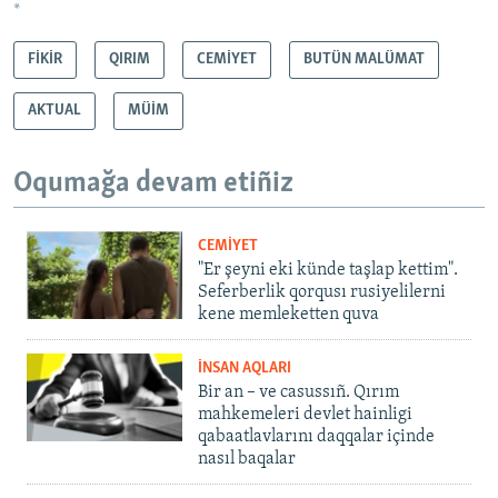
*
FİKİR
QIRIM
CEMİYET
BUTÜN MALÜMAT
AKTUAL
MÜİM
Oqumağa devam etiñiz
CEMİYET
"Er şeyni eki künde taşlap kettim".
Seferberlik qorqusı rusiyelilerni
kene memleketten quva
İNSAN AQLARI
Bir an – ve casussıñ. Qırım
mahkemeleri devlet hainligi
qabaatlavlarını daqqalar içinde
nasıl baqalar