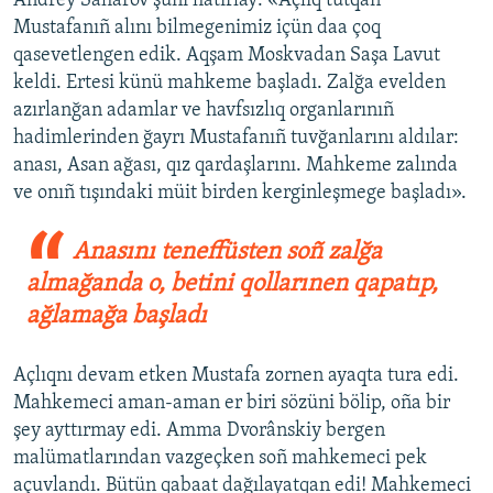
Andrey Saharov şunı hatırlay: «Açlıq tutqan
Mustafanıñ alını bilmegenimiz içün daa çoq
qasevetlengen edik. Aqşam Moskvadan Saşa Lavut
keldi. Ertesi künü mahkeme başladı. Zalğa evelden
azırlanğan adamlar ve havfsızlıq organlarınıñ
hadimlerinden ğayrı Mustafanıñ tuvğanlarını aldılar:
anası, Asan ağası, qız qardaşlarını. Mahkeme zalında
ve onıñ tışındaki müit birden kerginleşmege başladı».
Anasını teneffüsten soñ zalğa
almağanda o, betini qollarınen qapatıp,
ağlamağa başladı
Açlıqnı devam etken Mustafa zornen ayaqta tura edi.
Mahkemeci aman-aman er biri sözüni bölip, oña bir
şey ayttırmay edi. Amma Dvorânskiy bergen
malümatlarından vazgeçken soñ mahkemeci pek
açuvlandı. Bütün qabaat dağılayatqan edi! Mahkemeci