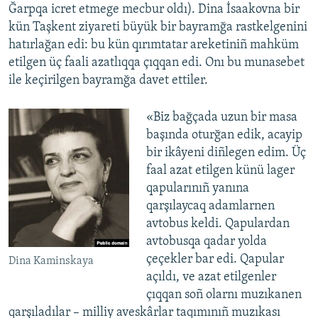
Ğarpqa icret etmege mecbur oldı). Dina İsaakovna bir
kün Taşkent ziyareti büyük bir bayramğa rastkelgenini
hatırlağan edi: bu kün qırımtatar areketiniñ mahküm
etilgen üç faali azatlıqqa çıqqan edi. Onı bu munasebet
ile keçirilgen bayramğa davet ettiler.
«Biz bağçada uzun bir masa
başında oturğan edik, acayip
bir ikâyeni diñlegen edim. Üç
faal azat etilgen künü lager
qapularınıñ yanına
qarşılaycaq adamlarnen
avtobus keldi. Qapulardan
avtobusqa qadar yolda
çeçekler bar edi. Qapular
Dina Kaminskaya
açıldı, ve azat etilgenler
çıqqan soñ olarnı muzıkanen
qarşıladılar – milliy aveskârlar taqımınıñ muzıkası