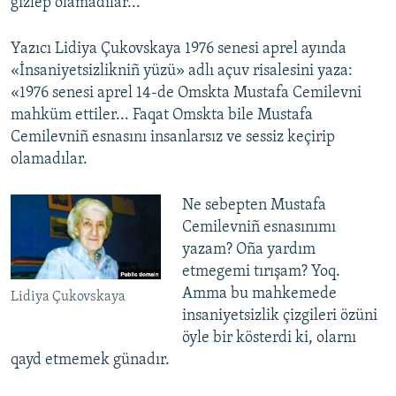
gizlep olamadılar...
Yazıcı Lidiya Çukovskaya 1976 senesi aprel ayında
«İnsaniyetsizlikniñ yüzü» adlı açuv risalesini yaza:
«1976 senesi aprel 14-de Omskta Mustafa Cemilevni
mahküm ettiler... Faqat Omskta bile Mustafa
Cemilevniñ esnasını insanlarsız ve sessiz keçirip
olamadılar.
Ne sebepten Mustafa
Cemilevniñ esnasınımı
yazam? Oña yardım
etmegemi tırışam? Yoq.
Amma bu mahkemede
Lidiya Çukovskaya
insaniyetsizlik çizgileri özüni
öyle bir kösterdi ki, olarnı
qayd etmemek günadır.