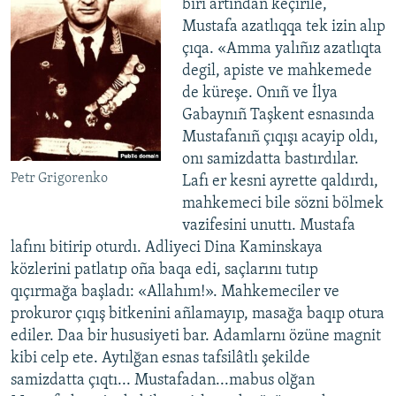
biri artından keçirile,
Mustafa azatlıqqa tek izin alıp
çıqa. «Amma yalıñız azatlıqta
degil, apiste ve mahkemede
de küreşe. Onıñ ve İlya
Gabaynıñ Taşkent esnasında
Mustafanıñ çıqışı acayip oldı,
onı samizdatta bastırdılar.
Petr Grigorenko
Lafı er kesni ayrette qaldırdı,
mahkemeci bile sözni bölmek
vazifesini unuttı. Mustafa
lafını bitirip oturdı. Adliyeci Dina Kaminskaya
közlerini patlatıp oña baqa edi, saçlarını tutıp
qıçırmağa başladı: «Allahım!». Mahkemeciler ve
prokuror çıqış bitkenini añlamayıp, masağa baqıp otura
ediler. Daa bir hususiyeti bar. Adamlarnı özüne magnit
kibi celp ete. Aytılğan esnas tafsilâtlı şekilde
samizdatta çıqtı... Mustafadan...mabus olğan