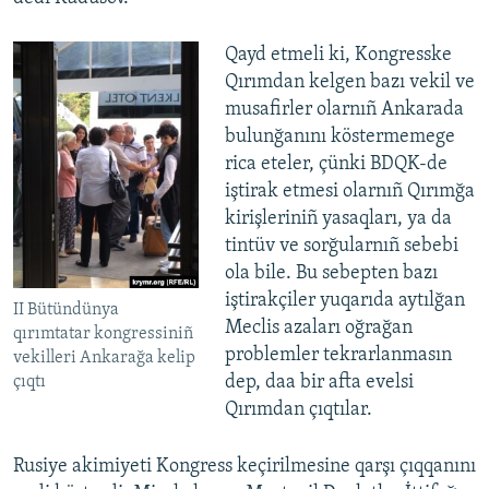
Qayd etmeli ki, Kongresske
Qırımdan kelgen bazı vekil ve
musafirler olarnıñ Ankarada
bulunğanını köstermemege
rica eteler, çünki BDQK-de
iştirak etmesi olarnıñ Qırımğa
kirişleriniñ yasaqları, ya da
tintüv ve sorğularnıñ sebebi
ola bile. Bu sebepten bazı
iştirakçiler yuqarıda aytılğan
II Bütündünya
Meclis azaları oğrağan
qırımtatar kongressiniñ
problemler tekrarlanmasın
vekilleri Ankarağa kelip
dep, daa bir afta evelsi
çıqtı
Qırımdan çıqtılar.
Rusiye akimiyeti Kongress keçirilmesine qarşı çıqqanını