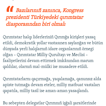
Bazılarınıñ zanınca, Kongress
prezidenti Türkiyedeki qırımtatar
diasporasından biri olmalı
Qırımtatar halqı liderleriniñ Qırımğa kirişleri yasaq
etildi, demokratik yollar vastasınen saylanğan ve bütün
dünyada yerli halqlarnıñ idare organlarınıñ örnegi
olğan – Qırımtatar Milliy Qurultayı ve Meclisi –
faaliyetlerini devam ettirmek imkânından marum
qaldılar, olarnıñ mal-mülki ise musadere etildi.
Qırımtatarlarnı qaçırmağa, yaqalamağa, qanunsız alda
apiste tutmağa devam eteler, milliy matbuat vastaları
qapatıla, milliy tasil ise aman-aman yasaqlandı.
Bu sebepten delegatlar Qırımnıñ işğali şaraitlerinde