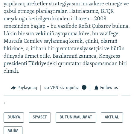
yapılacaq areketler strategiyasını muzakere etmege ve
qabul etmege planlaştıralar. Hatırlatamız, BTQK
meydanğa ketirilgen künden itibaren – 2009
senesinden başlap – bu vazifede Refat Çubarov buluna.
Lâkin bir sıra vekilniñ aytqanına köre, bu vazifege
Mustafa Cemilev saylanmaq kerek, çünki, olarnıñ
fikirince, o, itibarlı bir qırımtatar siyasetçisi ve bütün
dünyada ürmet etile. Bazılarınıñ zanınca, Kongress
prezidenti Türkiyedeki qırımtatar diasporasından biri
olmalı.
Paylaşmaq
VPN-siz oquñız
Follow us
*
DÜNYA
SİYASET
BUTÜN MALÜMAT
AKTUAL
MÜİM