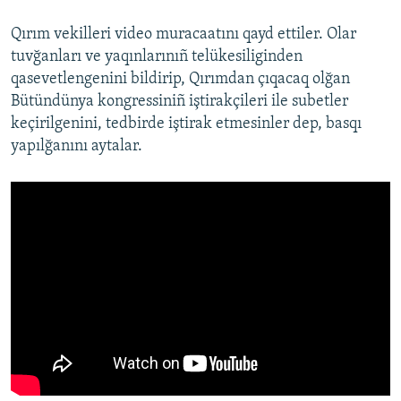
Qırım vekilleri video muracaatını qayd ettiler. Olar
tuvğanları ve yaqınlarınıñ telükesiliginden
qasevetlengenini bildirip, Qırımdan çıqacaq olğan
Bütündünya kongressiniñ iştirakçileri ile subetler
keçirilgenini, tedbirde iştirak etmesinler dep, basqı
yapılğanını aytalar.