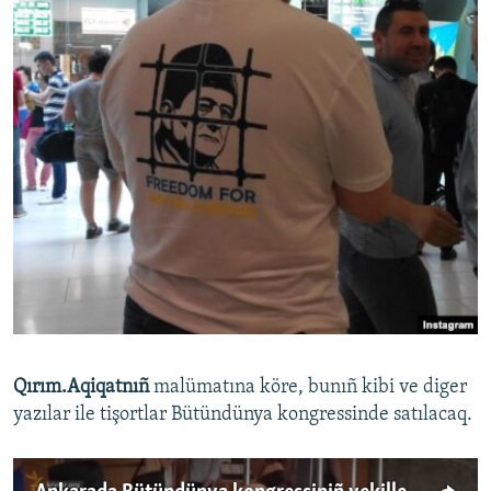
Qırım.Aqiqatnıñ
malümatına köre, bunıñ kibi ve diger
yazılar ile tişortlar Bütündünya kongressinde satılacaq.