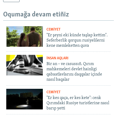
Oqumağa devam etiñiz
CEMİYET
"Er şeyni eki künde taşlap kettim".
Seferberlik qorqusı rusiyelilerni
kene memleketten quva
İNSAN AQLARI
Bir an – ve casussıñ. Qırım
mahkemeleri devlet hainligi
qabaatlavlarını daqqalar içinde
nasıl baqalar
CEMİYET
"Er kes qaça, er kes kete": cenk
Qırımdaki Rusiye turistlerine nasıl
barıp yetti