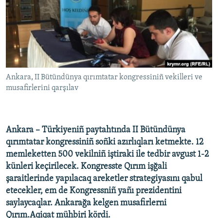
Русский
Українською
QOŞULIÑIZ!
Ankara, II Bütündünya qırımtatar kongressiniñ vekilleri ve
musafirlerini qarşılav
RFE/RS bütün saytları
Ankara – Türkiyeniñ paytahtında II Bütündünya
qırımtatar kongressiniñ soñki azırlıqları ketmekte. 12
memleketten 500 vekilniñ iştiraki ile tedbir avgust 1-2
künleri keçirilecek. Kongresste Qırım işğali
şaraitlerinde yapılacaq areketler strategiyasını qabul
etecekler, em de Kongressniñ yañı prezidentini
saylaycaqlar. Ankarağa kelgen musafirlerni
Qırım.Aqiqat mühbiri kördi.