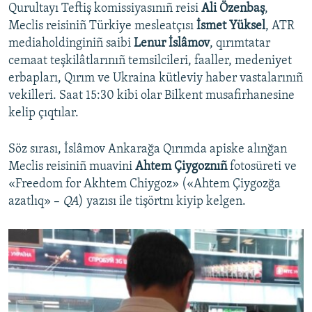
Qurultayı Teftiş komissiyasınıñ reisi
Ali Özenbaş
,
Meclis reisiniñ Türkiye mesleatçısı
İsmet Yüksel
, ATR
mediaholdinginiñ saibi
Lenur İslâmov
, qırımtatar
cemaat teşkilâtlarınıñ temsilcileri, faaller, medeniyet
erbapları, Qırım ve Ukraina kütleviy haber vastalarınıñ
vekilleri. Saat 15:30 kibi olar Bilkent musafirhanesine
kelip çıqtılar.
Söz sırası, İslâmov Ankarağa Qırımda apiske alınğan
Meclis reisiniñ muavini
Ahtem Çiygoznıñ
fotosüreti ve
«Freedom for Akhtem Chiygoz» («Ahtem Çiygozğa
azatlıq» –
QA
) yazısı ile tişörtnı kiyip kelgen.