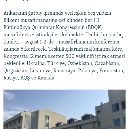
Ankaranıñ ğarbiy qısmında yerleşken beş yıldızlı
Bilkent musafirhanesine eki künden berli II
Bütündünya Qırımtatar Kongressiniñ (BDQK)
musafirleri ve iştirakçileri kelmekte. Tedbir bu raatlıq
künleri – avgust 1-2-de – musafirhaneniñ konferents
zalında ötkerilecek. Teşkilâtçılarnıñ malümatına köre,
Kongresste 12 memleketten 500 vekilniñ iştirak etmesi
beklenile: Ukraina, Türkiye, Özbekistan, Qazahistan,
Qırğızistan, Litvaniya, Romaniya, Poloniya, Frenkistan,
Rusiye, AQŞ ve Kanada.