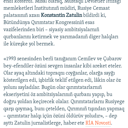
endi kösterdi. Misal olaraq, Mustaqil Devletler İttifağı
memleketleri İnstitutınıñ müdiri, Rusiye Cemaat
palatasınıñ azası
Konstantin Zatulin
bildirdi ki,
Bütündünya Qırımtatar Kongressiniñ esas
vazifelerinden biri – siyasiy ambitsiyalarnıñ
qurbanlarını ketirmek ve yarımadanıñ diger halqları
ile küreşke yol bermek.
«1993 senesinden berli tanığanım Cemilev ve Çubarov
bey-efendiler özüni sevgen insanlar kibi areket eteler.
Olar ayaq altındaki topraqnı coyğanlar, olarğa sayğı
kösterilgen edi, işbirlik teklif etilgen edi, lâkin olar öz
yolunı sayladılar. Bugün olar qırımtatarlarnıñ
ekseriyetini öz ambitsiyalarınıñ qurbanı yapıp, bu
doğru yoldan keçirecek olalar. Qırımtatarlarnı Rusiyege
qarşı qoymaq, bunı çetelden, Qırımnıñ tışından yapmaq
– qırımtatar halqı içün özüni öldürüv yoludır», – dep
ayttı Zatulin jurnalistlerge, haber ete
RİA Novosti
.