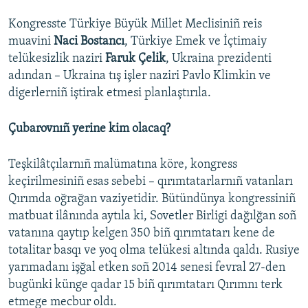
Kongresste Türkiye Büyük Millet Meclisiniñ reis
muavini
Naci Bostancı
,
Türkiye Emek ve İçtimaiy
telükesizlik naziri
Faruk Çelik
, Ukraina prezidenti
adından – Ukraina tış işler naziri Pavlo Klimkin ve
digerlerniñ iştirak etmesi planlaştırıla.
Çubarovnıñ yerine kim olacaq?
Teşkilâtçılarnıñ malümatına köre, kongress
keçirilmesiniñ esas sebebi – qırımtatarlarnıñ vatanları
Qırımda oğrağan vaziyetidir. Bütündünya kongressiniñ
matbuat ilânında aytıla ki, Sovetler Birligi dağılğan soñ
vatanına qaytıp kelgen 350 biñ qırımtatarı kene de
totalitar basqı ve yoq olma telükesi altında qaldı. Rusiye
yarımadanı işğal etken soñ 2014 senesi fevral 27-den
bugünki künge qadar 15 biñ qırımtatarı Qırımnı terk
etmege mecbur oldı.