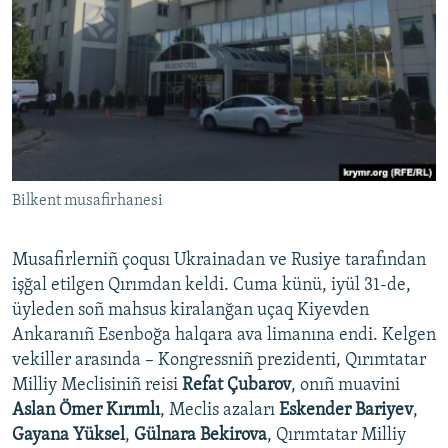
Bilkent musafirhanesi
Musafirlerniñ çoqusı Ukrainadan ve Rusiye tarafından
işğal etilgen Qırımdan keldi. Cuma künü, iyül 31-de,
üyleden soñ mahsus kiralanğan uçaq Kiyevden
Ankaranıñ Esenboğa halqara ava limanına endi. Kelgen
vekiller arasında – Kongressniñ prezidenti, Qırımtatar
Milliy Meclisiniñ reisi
Refat Çubarov
, onıñ muavini
Aslan Ömer Kırımlı
, Meclis azaları
Eskender Bariyev
,
Gayana Yüksel
,
Gülnara Bekirova
, Qırımtatar Milliy