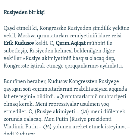
Rusiyeden bir kişi
Qayd etmeli ki, Kongresske Rusiyeden şimdilik yekâne
vekil, Moskva qırımtatarları cemiyetiniñ idare reisi
Erik Kudusov
keldi. O,
Qırım.Aqiqat
mühbiri ile
subetleşip, Rusiyeden kelmesi beklenilgen diger
vekiller «Rusiye akimiyetiniñ basqısı olacaq dep,
Kongresste iştirak etmege qorqqanlarını» aydınlattı.
Bunıñnen beraber, Kudusov Kongressten Rusiyege
qaytqan soñ «qırımtatarlarnıñ reabilitatsiyası aqqında
laf etecegini» bildirdi. «Qırımtatarlarnıñ muhtariyeti
olmaq kerek. Meni repressiyalar usulınen yoq
etmediler. O, (Rusiye akimiyeti –
QA
) meni diñlemek
zorunda qalacaq. Men Putin (Rusiye prezidenti
Vladimir Putin –
QA
) yolunen areket etmek isteyim», –
dedi Kudusov.