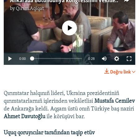
Ankarada Bütündünya kongressiniñ vekilleri (video)
by
Qırım.Aqiqat
No media source currently available
0:00
0:28
Doğru link
Qırımtatar halqınıñ lideri, Ukraina prezidentiniñ
qırımtatarlarnıñ işlerinden vekâletlisi
Mustafa Cemilev
de Ankarağa keldi. Aqşam üstü onıñ Türkiye baş naziri
Ahmet Davutoğlu
ile körüşüvi bar.
Uquq qoruyıcılar tarafından taqip etüv