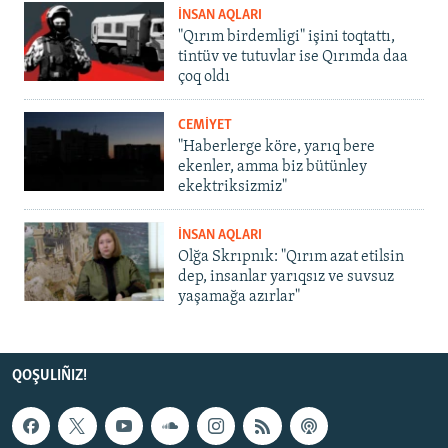
İNSAN AQLARI
"Qırım birdemligi" işini toqtattı,
tintüv ve tutuvlar ise Qırımda daa
çoq oldı
CEMİYET
"Haberlerge köre, yarıq bere
ekenler, amma biz bütünley
ekektriksizmiz"
İNSAN AQLARI
Olğa Skrıpnık: "Qırım azat etilsin
dep, insanlar yarıqsız ve suvsuz
yaşamağa azırlar"
QOŞULIÑIZ!