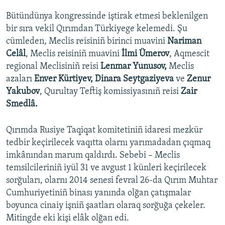
Bütündünya kongressinde iştirak etmesi beklenilgen
bir sıra vekil Qırımdan Türkiyege kelemedi. Şu
cümleden, Meclis reisiniñ birinci muavini
Nariman
Celâl
, Meclis reisiniñ muavini
İlmi Ümerov
, Aqmescit
regional Meclisiniñ reisi
Lenmar Yunusov,
Meclis
azaları
Enver Kürtiyev, Dinara Seytgaziyeva
ve
Zenur
Yakubov
, Qurultay Teftiş komissiyasınıñ reisi
Zair
Smedlâ.
Qırımda Rusiye Taqiqat komitetiniñ idaresi mezkür
tedbir keçirilecek vaqıtta olarnı yarımadadan çıqmaq
imkânından marum qaldırdı. Sebebi – Meclis
temsilcileriniñ iyül 31 ve avgust 1 künleri keçirilecek
sorğuları, olarnı 2014 senesi fevral 26-da Qırım Muhtar
Cumhuriyetiniñ binası yanında olğan çatışmalar
boyunca cinaiy işniñ şaatları olaraq sorğuğa çekeler.
Mitingde eki kişi elâk olğan edi.