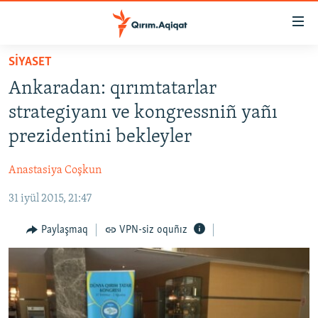
Link
açıqlığı
Esas
SİYASET
mündericege
HABERLER
Ankaradan: qırımtatarlar
qaytmaq
SİYASET
Baş
strategiyanı ve kongressniñ yañı
İQTİSADİYAT
navigatsiyağa
prezidentini bekleyler
qaytmaq
CEMİYET
Qıdıruvğa
Anastasiya Coşkun
MEDENİYET
qaytmaq
31 iyül 2015, 21:47
İNSAN AQLARI
VİDEO
Paylaşmaq
VPN-siz oquñız
SÜRET
BLOGLAR
FİKİR