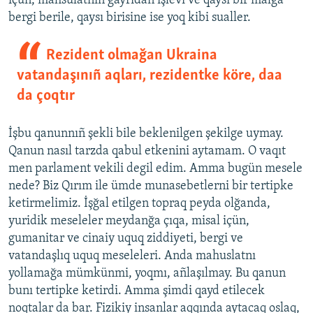
içün, mahsulatnıñ ğayrıdan işlevi ve qaysı bir malğa
bergi berile, qaysı birisine ise yoq kibi sualler.
Rezident olmağan Ukraina
vatandaşınıñ aqları, rezidentke köre, daa
da çoqtır
İşbu qanunnıñ şekli bile beklenilgen şekilge uymay.
Qanun nasıl tarzda qabul etkenini aytamam. O vaqıt
men parlament vekili degil edim. Amma bugün mesele
nede? Biz Qırım ile ümde munasebetlerni bir tertipke
ketirmelimiz. İşğal etilgen topraq peyda olğanda,
yuridik meseleler meydanğa çıqa, misal içün,
gumanitar ve cinaiy uquq ziddiyeti, bergi ve
vatandaşlıq uquq meseleleri. Anda mahuslatnı
yollamağa mümkünmi, yoqmı, añlaşılmay. Bu qanun
bunı tertipke ketirdi. Amma şimdi qayd etilecek
noqtalar da bar. Fizikiy insanlar aqqında aytacaq oslaq,