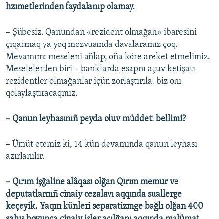
hzımetlerinden faydalanıp olamay.
– Şübesiz. Qanundan «rezident olmağan» ibaresini
çıqarmaq ya yoq mezvusında davalaramız çoq.
Mevamım: meseleni añlap, oña köre areket etmelimiz.
Meselelerden biri – banklarda esapnı açuv ketişatı
rezidentler olmağanlar içün zorlaştırıla, biz onı
qolaylaştıracaqmız.
– Qanun leyhasınıñ peyda oluv müddeti bellimi?
– Ümüt etemiz ki, 14 kün devamında qanun leyhası
azırlanılır.
– Qırım işğaline alâqası olğan Qırım memur ve
deputatlarnıñ cinaiy cezalavı aqqında suallerge
keçeyik. Yaqın künleri separatizmge bağlı olğan 400
şahıs boyunca cinaiy işler açılğanı aqqında malümat