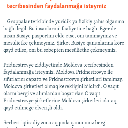
tecribesinden faydalanmağa isteymiz
– Gruppalar terkibinde yuridik ya fizikiy şahıs olğanına
bağlı degil. Bu insanlarnıñ faaliyetine bağlı. Eger de
insan Rusiye pasportını elde etse, onı tanımaymız ve
mesülietke çekmeymiz. Şirket Rusiye qanunlarına köre
qayd etilse, onı bu sebepten mesülietke çekmeymiz.
Pridnestrovye ziddiyetinde Moldova tecribesinden
faydalanmağa isteymiz. Moldova Pridnestrovye ile
sıñırlarını qapattı ve Pridnestrovye şirketileri tanılmay,
Moldova şirketleri olmaq kerekligini bildirdi. O vaqıt
olarnı bergi ve alımlardan boşatırlar. O vaqıt
Pridnestrovye şirketlerine Moldova şirketleri olaraq
qayd etilmege elverişli oldı.
Serbest iqtisadiy zona aqqında qanunımız bergi