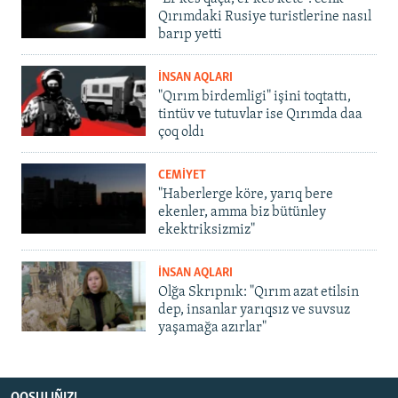
Qırımdaki Rusiye turistlerine nasıl
barıp yetti
İNSAN AQLARI
"Qırım birdemligi" işini toqtattı,
tintüv ve tutuvlar ise Qırımda daa
çoq oldı
CEMİYET
"Haberlerge köre, yarıq bere
ekenler, amma biz bütünley
ekektriksizmiz"
İNSAN AQLARI
Olğa Skrıpnık: "Qırım azat etilsin
dep, insanlar yarıqsız ve suvsuz
yaşamağa azırlar"