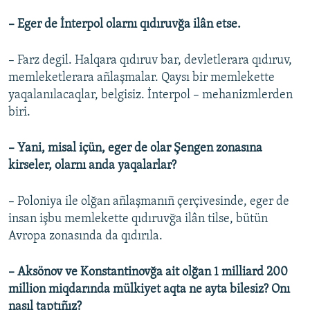
– Eger de İnterpol olarnı qıdıruvğa ilân etse.
– Farz degil. Halqara qıdıruv bar, devletlerara qıdıruv,
memleketlerara añlaşmalar. Qaysı bir memlekette
yaqalanılacaqlar, belgisiz. İnterpol – mehanizmlerden
biri.
– Yani, misal içün, eger de olar Şengen zonasına
kirseler, olarnı anda yaqalarlar?
– Poloniya ile olğan añlaşmanıñ çerçivesinde, eger de
insan işbu memlekette qıdıruvğa ilân tilse, bütün
Avropa zonasında da qıdırıla.
– Aksönov ve Konstantinovğa ait olğan 1 milliard 200
million miqdarında mülkiyet aqta ne ayta bilesiz? Onı
nasıl taptıñız?