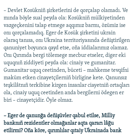
– Devlet Kosükniñ şirketlerini de qorçalap olamadı. Ve
mında böyle sual peyda ola: Kosükniñ mülkiyetinden
vazgeçkenini talap etmege aqqımız barmı, özümiz ise
onı qorçalamadıq. Eger de Kosük şirketini ukrain
olaraq tanısa, onı Ukraina territoriyasında deñiştirilgen
qanuniyet boyunca qayd etse, oña iddialarımız olamaz.
Onı Qırımda bergi tölemege mecbur etseler, diger eki
uquqnıñ ziddiyeti peyda ola: cinaiy ve gumanitar.
Gumanitar uquq ceetinden, büceti – mahkeme tevqifni
maküm etken cinayetçilerniñ birligine kete. Qanunsız
teşkilâtnıñ terkibine kirgen insanlar ciayetniñ ortaqları
ola, cinaiy uquq ceetinden anda bergilerni ödegen er
biri – cinayetçidir. Öyle olmaz.
– Eger de qanunğa deñişüvler qabul etilse, Milliy
banknıñ rezidentler olmağanlar aqta qararı lâğu
etilirmi? Oña köre, qırımlılar qıtaiy Ukrainada bank