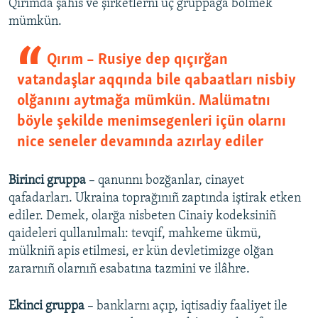
Qırımda şahıs ve şirketlerni üç gruppağa bölmek
mümkün.
Qırım – Rusiye dep qıçırğan
vatandaşlar aqqında bile qabaatları nisbiy
olğanını aytmağa mümkün. Malümatnı
böyle şekilde menimsegenleri içün olarnı
nice seneler devamında azırlay ediler
Birinci gruppa
– qanunnı bozğanlar, cinayet
qafadarları. Ukraina toprağınıñ zaptında iştirak etken
ediler. Demek, olarğa nisbeten Cinaiy kodeksiniñ
qaideleri qullanılmalı: tevqif, mahkeme ükmü,
mülkniñ apis etilmesi, er kün devletimizge olğan
zararnıñ olarnıñ esabatına tazmini ve ilâhre.
Ekinci gruppa
– banklarnı açıp, iqtisadiy faaliyet ile