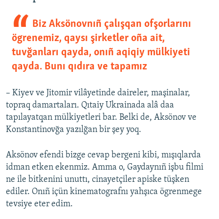
Biz Aksönovnıñ çalışqan ofşorlarını
ögrenemiz, qaysı şirketler oña ait,
tuvğanları qayda, onıñ aqiqiy mülkiyeti
qayda. Bunı qıdıra ve tapamız
– Kiyev ve Jitomir vilâyetinde daireler, maşinalar,
topraq damartaları. Qıtaiy Ukrainada alâ daa
tapılayatqan mülkiyetleri bar. Belki de, Aksönov ve
Konstantinovğa yazılğan bir şey yoq.
Aksönov efendi bizge cevap bergeni kibi, mışıqlarda
idman etken ekenmiz. Amma o, Gaydaynıñ işbu filmi
ne ile bitkenini unuttı, cinayetçiler apiske tüşken
ediler. Onıñ içün kinematografnı yahşıca ögrenmege
tevsiye eter edim.