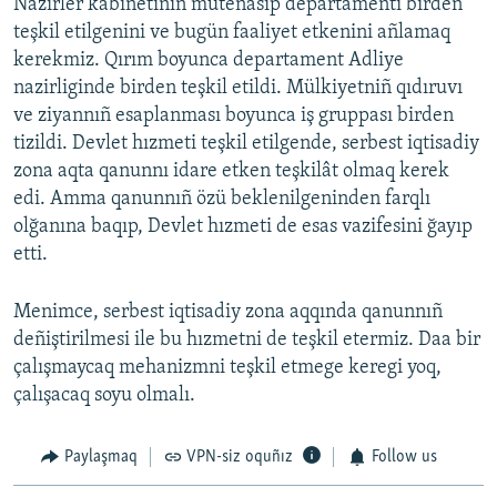
Nazirler kabinetiniñ mütenasip departamenti birden
teşkil etilgenini ve bugün faaliyet etkenini añlamaq
kerekmiz. Qırım boyunca departament Adliye
nazirliginde birden teşkil etildi. Mülkiyetniñ qıdıruvı
ve ziyannıñ esaplanması boyunca iş gruppası birden
tizildi. Devlet hızmeti teşkil etilgende, serbest iqtisadiy
zona aqta qanunnı idare etken teşkilât olmaq kerek
edi. Amma qanunnıñ özü beklenilgeninden farqlı
olğanına baqıp, Devlet hızmeti de esas vazifesini ğayıp
etti.
Menimce, serbest iqtisadiy zona aqqında qanunnıñ
deñiştirilmesi ile bu hızmetni de teşkil etermiz. Daa bir
çalışmaycaq mehanizmni teşkil etmege keregi yoq,
çalışacaq soyu olmalı.
Paylaşmaq
VPN-siz oquñız
Follow us