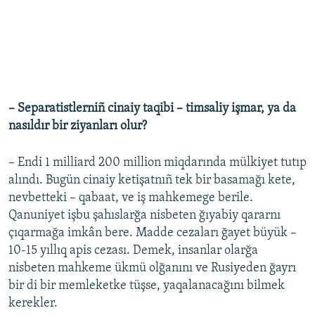
– Separatistlerniñ cinaiy taqibi – timsaliy işmar, ya da
nasıldır bir ziyanları olur?
– Endi 1 milliard 200 million miqdarında mülkiyet tutıp
alındı. Bugün cinaiy ketişatnıñ tek bir basamağı kete,
nevbetteki – qabaat, ve iş mahkemege berile.
Qanuniyet işbu şahıslarğa nisbeten ğıyabiy qararnı
çıqarmağa imkân bere. Madde cezaları ğayet büyük –
10-15 yıllıq apis cezası. Demek, insanlar olarğa
nisbeten mahkeme ükmü olğanını ve Rusiyeden ğayrı
bir di bir memleketke tüşse, yaqalanacağını bilmek
kerekler.