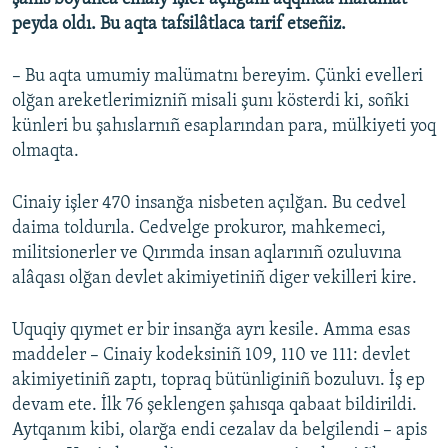
peyda oldı. Bu aqta tafsilâtlaca tarif etseñiz.
– Bu aqta umumiy malümatnı bereyim. Çünki evelleri
olğan areketlerimizniñ misali şunı kösterdi ki, soñki
künleri bu şahıslarnıñ esaplarından para, mülkiyeti yoq
olmaqta.
Cinaiy işler 470 insanğa nisbeten açılğan. Bu cedvel
daima toldurıla. Cedvelge prokuror, mahkemeci,
militsionerler ve Qırımda insan aqlarınıñ ozuluvına
alâqası olğan devlet akimiyetiniñ diger vekilleri kire.
Uquqiy qıymet er bir insanğa ayrı kesile. Amma esas
maddeler – Cinaiy kodeksiniñ 109, 110 ve 111: devlet
akimiyetiniñ zaptı, topraq bütünliginiñ bozuluvı. İş ep
devam ete. İlk 76 şeklengen şahısqa qabaat bildirildi.
Aytqanım kibi, olarğa endi cezalav da belgilendi – apis