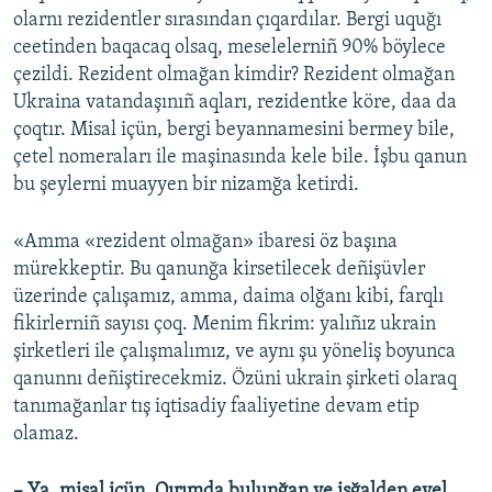
olarnı rezidentler sırasından çıqardılar. Bergi uquğı
ceetinden baqacaq olsaq, meselelerniñ 90% böylece
çezildi. Rezident olmağan kimdir? Rezident olmağan
Ukraina vatandaşınıñ aqları, rezidentke köre, daa da
çoqtır. Misal içün, bergi beyannamesini bermey bile,
çetel nomeraları ile maşinasında kele bile. İşbu qanun
bu şeylerni muayyen bir nizamğa ketirdi.
«Amma «rezident olmağan» ibaresi öz başına
mürekkeptir. Bu qanunğa kirsetilecek deñişüvler
üzerinde çalışamız, amma, daima olğanı kibi, farqlı
fikirlerniñ sayısı çoq. Menim fikrim: yalıñız ukrain
şirketleri ile çalışmalımız, ve aynı şu yöneliş boyunca
qanunnı deñiştirecekmiz. Özüni ukrain şirketi olaraq
tanımağanlar tış iqtisadiy faaliyetine devam etip
olamaz.
– Ya, misal içün, Qırımda bulunğan ve işğalden evel