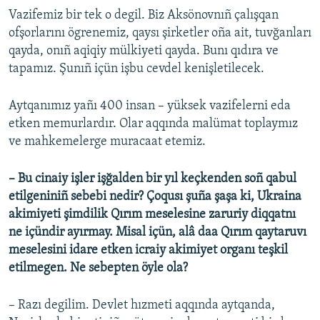
Vazifemiz bir tek o degil. Biz Aksönovnıñ çalışqan
ofşorlarını ögrenemiz, qaysı şirketler oña ait, tuvğanları
qayda, onıñ aqiqiy mülkiyeti qayda. Bunı qıdıra ve
tapamız. Şunıñ içün işbu cevdel kenişletilecek.
Aytqanımız yañı 400 insan – yüksek vazifelerni eda
etken memurlardır. Olar aqqında malümat toplaymız
ve mahkemelerge muracaat etemiz.
– Bu cinaiy işler işğalden bir yıl keçkenden soñ qabul
etilgeniniñ sebebi nedir? Çoqusı şuña şaşa ki, Ukraina
akimiyeti şimdilik Qırım meselesine zaruriy diqqatnı
ne içündir ayırmay. Misal içün, alâ daa Qırım qaytaruvı
meselesini idare etken icraiy akimiyet organı teşkil
etilmegen. Ne sebepten öyle ola?
– Razı degilim. Devlet hızmeti aqqında aytqanda,