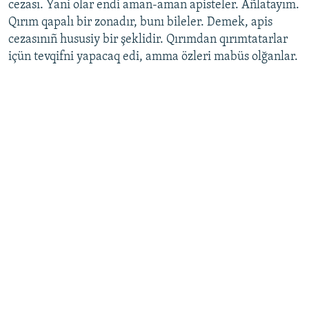
cezası. Yani olar endi aman-aman apisteler. Añlatayım.
Qırım qapalı bir zonadır, bunı bileler. Demek, apis
cezasınıñ hususiy bir şeklidir. Qırımdan qırımtatarlar
içün tevqifni yapacaq edi, amma özleri mabüs olğanlar.