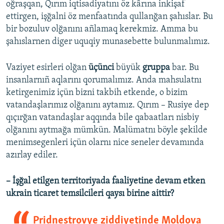
oğraşqan, Qırım iqtisadiyatını öz kârına inkişaf
ettirgen, işğalni öz menfaatında qullanğan şahıslar. Bu
bir bozuluv olğanını añlamaq kerekmiz. Amma bu
şahıslarnen diger uquqiy munasebette bulunmalımız.
Vaziyet esirleri olğan
üçünci
büyük
gruppa
bar. Bu
insanlarnıñ aqlarını qorumalımız. Anda mahsulatnı
ketirgenimiz içün bizni takbih etkende, o bizim
vatandaşlarımız olğanını aytamız. Qırım – Rusiye dep
qıçırğan vatandaşlar aqqında bile qabaatları nisbiy
olğanını aytmağa mümkün. Malümatnı böyle şekilde
menimsegenleri içün olarnı nice seneler devamında
azırlay ediler.
– İşğal etilgen territoriyada faaliyetine devam etken
ukrain ticaret temsilcileri qaysı birine aittir?
Pridnestrovye ziddiyetinde Moldova