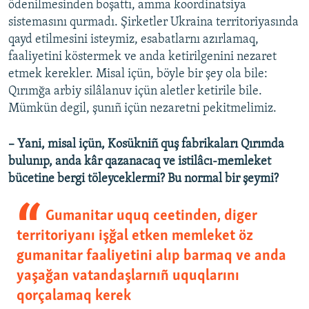
ödenilmesinden boşattı, amma koordinatsiya
sistemasını qurmadı. Şirketler Ukraina territoriyasında
qayd etilmesini isteymiz, esabatlarnı azırlamaq,
faaliyetini köstermek ve anda ketirilgenini nezaret
etmek kerekler. Misal içün, böyle bir şey ola bile:
Qırımğa arbiy silâlanuv içün aletler ketirile bile.
Mümkün degil, şunıñ içün nezaretni pekitmelimiz.
– Yani, misal içün, Kosükniñ quş fabrikaları Qırımda
bulunıp, anda kâr qazanacaq ve istilâcı-memleket
bücetine bergi töleyceklermi? Bu normal bir şeymi?
Gumanitar uquq ceetinden, diger
territoriyanı işğal etken memleket öz
gumanitar faaliyetini alıp barmaq ve anda
yaşağan vatandaşlarnıñ uquqlarını
qorçalamaq kerek