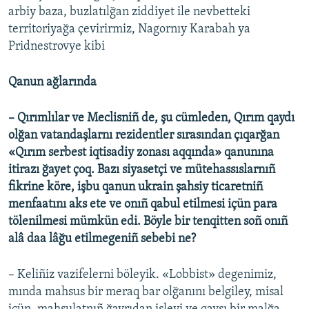
arbiy baza, buzlatılğan ziddiyet ile nevbetteki
territoriyağa çevirirmiz, Nagornıy Karabah ya
Pridnestrovye kibi
Qanun ağlarında
– Qırımlılar ve Meclisniñ de, şu cümleden, Qırım qaydı
olğan vatandaşlarnı rezidentler sırasından çıqarğan
«Qırım serbest iqtisadiy zonası aqqında» qanunına
itirazı ğayet çoq. Bazı siyasetçi ve mütehassıslarnıñ
fikrine köre, işbu qanun ukrain şahsiy ticaretniñ
menfaatını aks ete ve onıñ qabul etilmesi içün para
tölenilmesi mümkün edi. Böyle bir tenqitten soñ onıñ
alâ daa lâğu etilmegeniñ sebebi ne?
– Keliñiz vazifelerni böleyik. «Lobbist» degenimiz,
mında mahsus bir meraq bar olğanını belgiley, misal