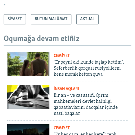
*
SİYASET
BUTÜN MALÜMAT
AKTUAL
Oqumağa devam etiñiz
CEMİYET
"Er şeyni eki künde taşlap kettim".
Seferberlik qorqusı rusiyelilerni
kene memleketten quva
İNSAN AQLARI
Bir an – ve casussıñ. Qırım
mahkemeleri devlet hainligi
qabaatlavlarını daqqalar içinde
nasıl baqalar
CEMİYET
"Er kes qaça, er kes kete": cenk