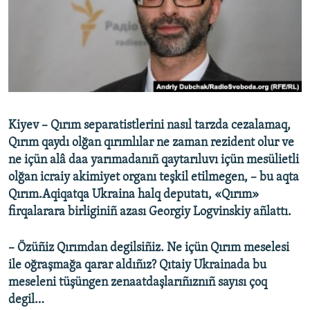
Русский
Українською
QOŞULIÑIZ!
Kiyev – Qırım separatistlerini nasıl tarzda cezalamaq,
Qırım qaydı olğan qırımlılar ne zaman rezident olur ve
RFE/RS bütün saytları
ne içün alâ daa yarımadanıñ qaytarıluvı içün mesülietli
olğan icraiy akimiyet organı teşkil etilmegen, – bu aqta
Qırım.Aqiqatqa Ukraina halq deputatı, «Qırım»
firqalarara birliginiñ azası Georgiy Logvinskiy añlattı.
– Özüñiz Qırımdan degilsiñiz. Ne içün Qırım meselesi
ile oğraşmağa qarar aldıñız? Qıtaiy Ukrainada bu
meseleni tüşüngen zenaatdaşlarıñıznıñ sayısı çoq
degil…