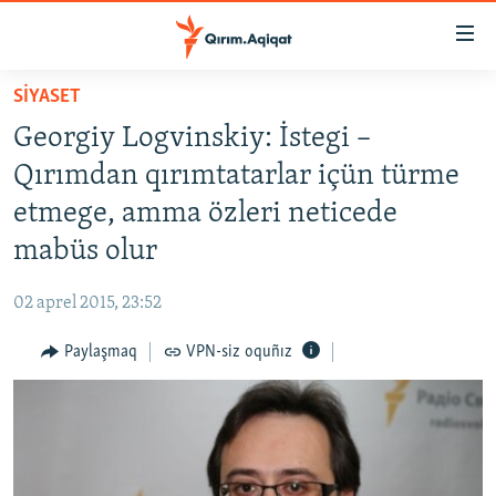
Link
açıqlığı
Esas
SİYASET
mündericege
HABERLER
Georgiy Logvinskiy: İstegi –
qaytmaq
SİYASET
Baş
Qırımdan qırımtatarlar içün türme
İQTİSADİYAT
navigatsiyağa
etmege, amma özleri neticede
qaytmaq
CEMİYET
mabüs olur
Qıdıruvğa
MEDENİYET
qaytmaq
02 aprel 2015, 23:52
İNSAN AQLARI
Paylaşmaq
VPN-siz oquñız
VİDEO
SÜRET
BLOGLAR
FİKİR