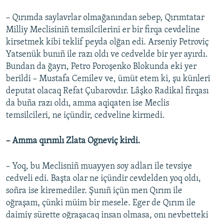
– Qırımda saylavrlar olmağanından sebep, Qırımtatar
Milliy Meclisiniñ temsilcilerini er bir firqa cevdeline
kirsetmek kibi teklif peyda olğan edi. Arseniy Petroviç
Yatsenük bunıñ ile razı oldı ve cedvelde bir yer ayırdı.
Bundan da ğayrı, Petro Poroşenko Blokunda eki yer
berildi – Mustafa Cemilev ve, ümüt etem ki, şu künleri
deputat olacaq Refat Çubarovdır. Lâşko Radikal firqası
da buña razı oldı, amma aqiqaten ise Meclis
temsilcileri, ne içündir, cedveline kirmedi.
– Amma qırımlı Zlata Ogneviç kirdi.
– Yoq, bu Meclisniñ muayyen soy adları ile tevsiye
cedveli edi. Başta olar ne içündir cevdelden yoq oldı,
soñra ise kiremediler. Şunıñ içün men Qırım ile
oğraşam, çünki müim bir mesele. Eger de Qırım ile
daimiy sürette oğraşacaq insan olmasa, onı nevbetteki