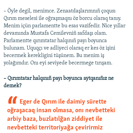
– Öyle degil, menimce. Zenaatdaşlarımnıñ çoqusı
Qırım meselesi ile oğraşmaqnı öz borcu olaraq tanıy.
Menim içün parlamentte bu esas vazifedir. Nice yıllar
devamında Mustafa Cemilevniñ safdaşı olam.
Parlamentte qırımtatar halqınıñ payı boyunca
bulunam. Uquqçı ve adliyeci olaraq er kes öz işini
becermek kerekligini tüşünem. Bu menim iş
yolağımdır. Onı eyi seviyede becermege tırışam.
– Qırımtatar halqınıñ payı boyunca aytqanıñız ne
demek?
Eger de Qırım ile daimiy sürette
oğraşacaq insan olmasa, onı nevbetteki
arbiy baza, buzlatılğan ziddiyet ile
nevbetteki territoriyağa çevirirmiz