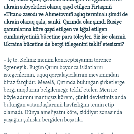
ukrain subyektleri olaraq qayd etilgen Firtaşnıñ
«Titan» zavodı ve Ahmetovnıñ aşlıq terminalı şimdi de
ukrain olaraq qala, sanki. Qırımda olar şimdi Rusiye
qanunlarına köre qayd etilgen ve işğal etilgen
cumhuriyetiniñ bücetine para töleyler. Siz ise olarnıñ
Ukraina bücetine de bergi tölegenini teklif etesizmi?
– İç te. Keliñiz menim kontseptsiyamnı terence
ögreneyik. Bugün Qırım boyunca islâatlarnı
istegenlerniñ, uquq qorçalayıcılarnıñ mevamından
biraz farqlıdır. Meselâ, Qırımda bulunğan şirketlerge
bergi miqdarını belgilemege teklif eteler. Men ise
böyle adımnı mantıqsız körem, çünki devletimiz anda
bulunğan vatandaşlarınıñ havfızlığını temin etip
olamadı. Dünya ameliyatnı köre, ziddiyet zonasında
yaşağan şahıslar bergiden boşatıla.