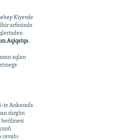
 sebep Kiyevde
dbir arfesinde
işlerinden
ım.Aqiqatqa
.
nsan aqları
 etmege
25-te Ankarada
man sürgün
 berilmesi
yınıñ
a cevabı