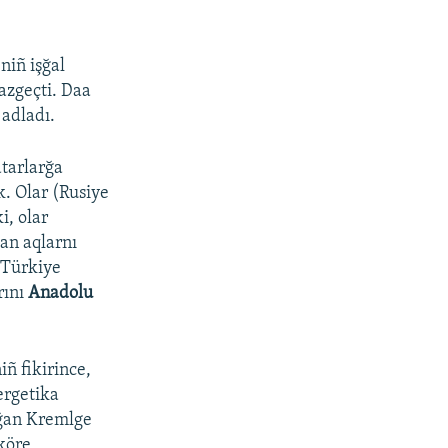
niñ işğal
azgeçti. Daa
 adladı.
atarlarğa
. Olar (Rusiye
ki, olar
an aqlarnı
 Türkiye
ını
Anadolu
iñ fikirince,
ergetika
oğan Kremlge
köre,