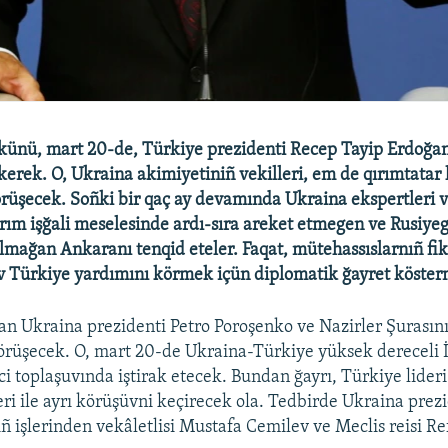
künü, mart 20-de, Türkiye prezidenti Recep Tayip Erdoğa
kerek. O, Ukraina akimiyetiniñ vekilleri, em de qırımtatar 
örüşecek. Soñki bir qaç ay devamında Ukraina ekspertleri v
Qırım işğali meselesinde ardı-sıra areket etmegen ve Rusiyeg
lmağan Ankaranı tenqid eteler. Faqat, mütehassıslarnıñ fik
v Türkiye yardımını körmek içün diplomatik ğayret köster
n Ukraina prezidenti Petro Poroşenko ve Nazirler Şurasını
örüşecek. O, mart 20-de Ukraina-Türkiye yüksek dereceli İ
ci toplaşuvında iştirak etecek. Bundan ğayrı, Türkiye lideri
leri ile ayrı körüşüvni keçirecek ola. Tedbirde Ukraina prez
ıñ işlerinden vekâletlisi Mustafa Cemilev ve Meclis reisi R