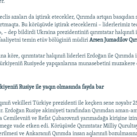
er.
lis azaları da iştirak etecekler, Qırımda artqan basqıdan
artmaqta. Bu körüşüvde iştirak eteceklerni – liderlerimiz te
», – dep bildirdi Ukraina prezidentiniñ qırımtatar halqınıñ 
 faaliyetni temin etüv bölüginiñ müdiri
Arsen Jumadilov Qır
a köre, qırımtatar halqınıñ liderleri Erdoğan ile Qırımda i
 Türkiyeniñ Rusiyede yapqanlarına munasebetini muzakere
kiyeniñ Rusiye ile yaqın olmasında fayda bar
qınıñ vekilleri Türkiye prezidenti ile keçken sene noyabr 
er. Erdoğan Rusiye akimiyeti tarafından Qırımdan aman-a
a Cemilevniñ ve Refat Çubarovnıñ yarımadağa kirişine izin
mege vade etken edi. Körüşüvde Qırımtatar Milliy Qurulta
rilmesi ve Ankaranıñ Qırımda insan aqlarınıñ bozulmasın