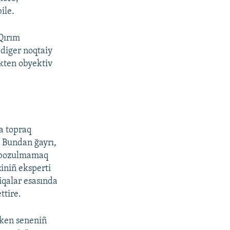
ile.
 Qırım
 diger noqtaiy
ekten obyektiv
na topraq
. Bundan ğayrı,
rı bozulmamaq
iniñ eksperti
iqalar esasında
ttire.
çken seneniñ