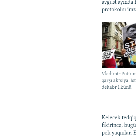
avgust ayında R
protokolnı imz
Vladimir Putinn
qarşı aktsiya. İs
dekabr 1 künü
Kelecek tedqi
fikirince, bugü
pek yaqınlar. 