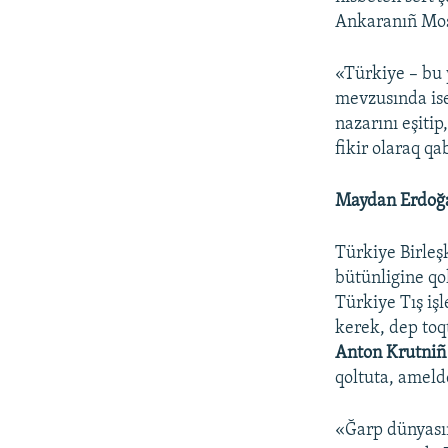
Ankaranıñ Mosk
«Türkiye – bu 
mevzusında ise
nazarını eşiti
fikir olaraq qa
Maydan Erdoğan
Türkiye Birleşk
bütünligine qo
Türkiye Tış iş
kerek, dep toq
Anton Krutniñ
qoltuta, ameld
«Ğarp dünyasın