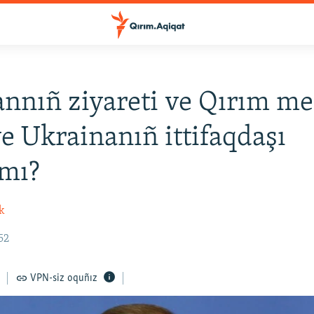
nnıñ ziyareti ve Qırım mes
e Ukrainanıñ ittifaqdaşı
qmı?
k
52
VPN-siz oquñız