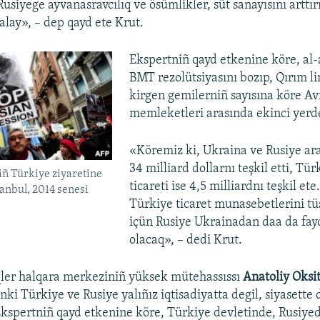
usiyege ayvanasravcılıq ve ösümlikler, süt sanayısını arttı
alay», – dep qayd ete Krut.
Ekspertniñ qayd etkenine köre, al-
BMT rezolütsiyasını bozıp, Qırım l
kirgen gemilerniñ sayısına köre A
memleketleri arasında ekinci yerd
«Köremiz ki, Ukraina ve Rusiye ara
34 milliard dollarnı teşkil etti, Tü
iñ Türkiye ziyaretine
ticareti ise 4,5 milliardnı teşkil ete
tanbul, 2014 senesi
Türkiye ticaret munasebetlerini tü
içün Rusiye Ukrainadan daa da fayd
olacaq», – dedi Krut.
qler halqara merkeziniñ yüksek mütehassıssı
Anatoliy Oksi
nki Türkiye ve Rusiye yalıñız iqtisadiyatta degil, siyasette 
Ekspertniñ qayd etkenine köre, Türkiye devletinde, Rusiyed