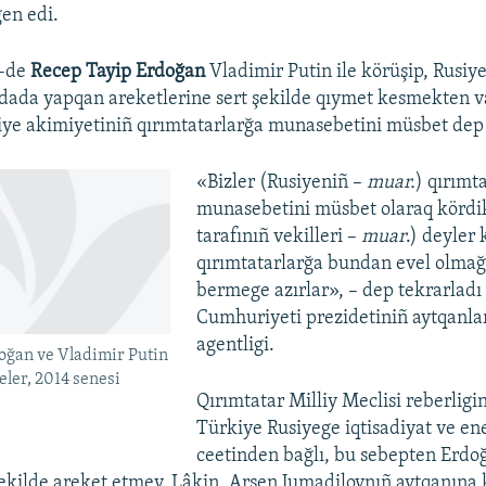
en edi.
1-de
Recep Tayip Erdoğan
Vladimir Putin ile körüşip, Rusiye
dada yapqan areketlerine sert şekilde qıymet kesmekten v
siye akimiyetiniñ qırımtatarlarğa munasebetini müsbet dep
«Bizler (Rusiyeniñ –
muar.
) qırımt
munasebetini müsbet olaraq kördik
tarafınıñ vekilleri –
muar
.) deyler 
qırımtatarlarğa bundan evel olmağ
bermege azırlar», – dep tekrarladı
Cumhuriyeti prezidetiniñ aytqanlar
agentligi.
oğan ve Vladimir Putin
ler, 2014 senesi
Qırımtatar Milliy Meclisi reberligin
Türkiye Rusiyege iqtisadiyat ve en
ceetinden bağlı, bu sebepten Erd
şekilde areket etmey. Lâkin, Arsen Jumadilovnıñ aytqanına 