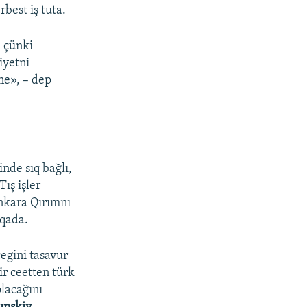
rbest iş tuta.
, çünki
iyetni
ne», – dep
nde sıq bağlı,
ış işler
Ankara Qırımnı
 qada.
egini tasavur
ir ceetten türk
olacağını