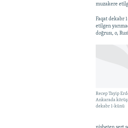
muzakere etilg
Faqat dekabr 
etilgen yarıma
doğrusı, o, Ru
Recep Tayip Erd
Ankarada körüşe
dekabr 1-künü
nisbeten sert 