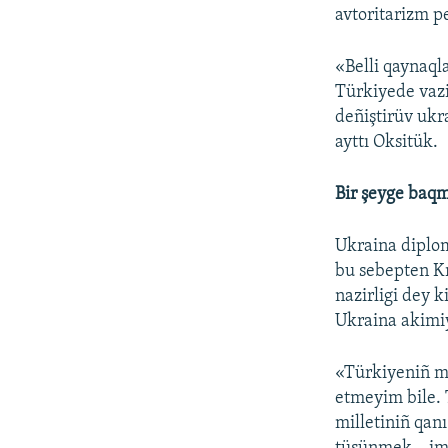
avtoritarizm pe
«Belli qaynaql
Türkiyede vazi
deñiştirüv ukr
ayttı Oksitük.
Bir şeyge baq
Ukraina diplom
bu sebepten Kr
nazirligi dey 
Ukraina akimiy
«Türkiyeniñ mu
etmeyim bile. 
milletiniñ qan