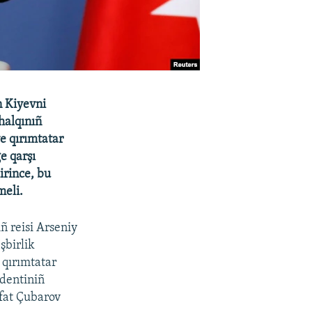
n Kiyevni
halqınıñ
e qırımtatar
e qarşı
irince, bu
meli.
ñ reisi Arseniy
şbirlik
 qırımtatar
identiniñ
efat Çubarov