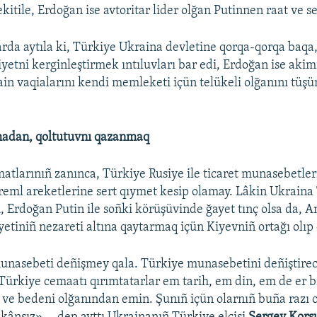
kitile, Erdoğan ise avtoritar lider olğan Putinnen raat ve se
arda aytıla ki, Türkiye Ukraina devletine qorqa-qorqa baqa
yetni kerginleştirmek ıntıluvları bar edi, Erdoğan ise akim
ain vaqialarını kendi memleketi içün telükeli olğanını tüşü
madan, qoltutuvnı qazanmaq
atlarınıñ zanınca, Türkiye Rusiye ile ticaret munasebetleri
eml areketlerine sert qıymet kesip olamay. Lâkin Ukraina T
ki, Erdoğan Putin ile soñki körüşüvinde ğayet tınç olsa da, 
etiniñ nezareti altına qaytarmaq içün Kiyevniñ ortağı olıp
nasebeti deñişmey qala. Türkiye munasebetini deñiştirec
Türkiye cemaatı qırımtatarlar em tarih, em din, em de er b
ı ve bedeni olğanından emin. Şunıñ içün olarnıñ buña razı 