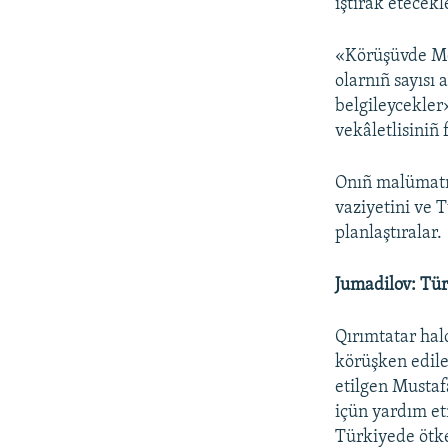
iştirak etecekl
«Körüşüvde Mec
olarnıñ sayısı 
belgileycekler
vekâletlisiniñ
Onıñ malümatın
vaziyetini ve
planlaştıralar.
Jumadilov: Tür
Qırımtatar hal
körüşken edil
etilgen Mustaf
içün yardım et
Türkiyede ötke