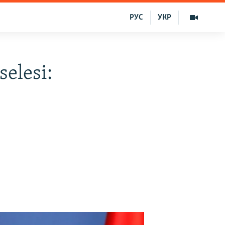
РУС
УКР
elesi: