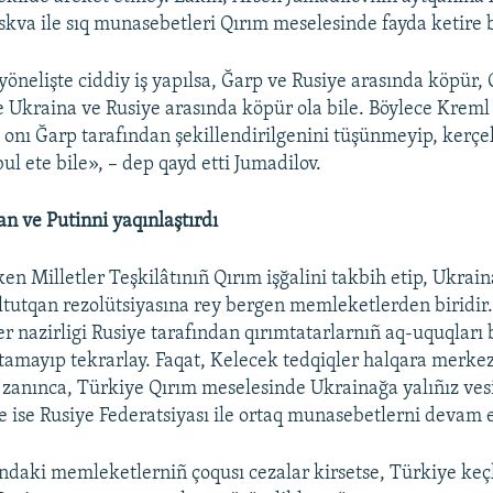
va ile sıq munasebetleri Qırım meselesinde fayda ketire b
yönelişte ciddiy iş yapılsa, Ğarp ve Rusiye arasında köpür,
 Ukraina ve Rusiye arasında köpür ola bile. Böylece Kreml
p, onı Ğarp tarafından şekillendirilgenini tüşünmeyip, kerç
bul ete bile», – dep qayd etti Jumadilov.
 ve Putinni yaqınlaştırdı
en Milletler Teşkilâtınıñ Qırım işğalini takbih etip, Ukrai
ltutqan rezolütsiyasına rey bergen memleketlerden biridir
ler nazirligi Rusiye tarafından qırımtatarlarnıñ aq-uquqla
tamayıp tekrarlay. Faqat, Kelecek tedqiqler halqara merkez
zanınca, Türkiye Qırım meselesinde Ukrainağa yalıñız ves
e ise Rusiye Federatsiyası ile ortaq munasebetlerni devam e
daki memleketlerniñ çoqusı cezalar kirsetse, Türkiye ke