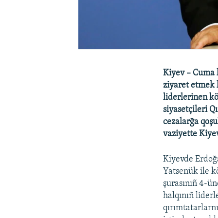
Kiyev – Cuma 
ziyaret etmek 
liderlerinen k
siyasetçileri 
cezalarğa qoşu
vaziyette Kiye
Kiyevde Erdoğa
Yatsenük ile k
şurasınıñ 4-ün
halqınıñ lider
qırımtatarlarn