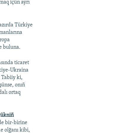
rmaq içün ayrı
azırda Türkiye
imanlarına
vropa
e buluna.
sında ticaret
rkiye-Ukraina
. Tabiiy ki,
şünse, onıñ
alı ortaq
tükniñ
de bir-birine
e olğanı kibi,