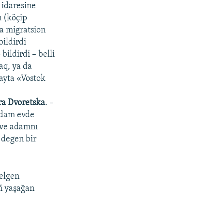
idaresine
ı (köçip
ra migratsion
bildirdi
p bildirdi – belli
aq, ya da
ayta «Vostok
a Dvoretska
. –
adam evde
, ve adamnı
 degen bir
kelgen
ıñ yaşağan