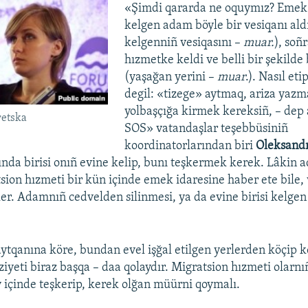
«Şimdi qararda ne oquymız? Emek 
kelgen adam böyle bir vesiqanı ald
kelgenniñ vesiqasını –
muar.
), soñ
hızmetke keldi ve belli bir şekilde 
(yaşağan yerini –
muar
.). Nasıl eti
degil: «tizege» aytmaq, ariza yazm
yolbaşçığa kirmek kereksiñ, – dep 
retska
SOS» vatandaşlar teşebbüsiniñ
koordinatorlarından biri
Oleksandr
da birisi onıñ evine kelip, bunı teşkermek kerek. Lâkin 
sion hızmeti bir kün içinde emek idaresine haber ete bile
ler. Adamnıñ cedvelden silinmesi, ya da evine birisi kelgen
ytqanına köre, bundan evel işğal etilgen yerlerden köçip 
iyeti biraz başqa – daa qolaydır. Migratsion hızmeti olarn
ay içinde teşkerip, kerek olğan müürni qoymalı.