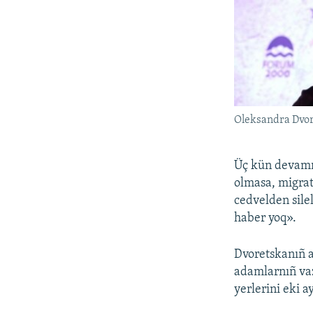
Oleksandra Dvo
Üç kün devamın
olmasa, migrat
cedvelden sile
haber yoq».
Dvoretskanıñ a
adamlarnıñ vaz
yerlerini eki 