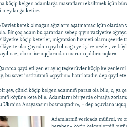
na köçip kelgen adamlarğa masraflarnı eksiltmek içün bür
 meydanğa ketire.
«Devlet kerek olmağan ağızlarnı aşatmamaq içün olardan 
ola. Bir çoq adam bu qarardan sebep qıyın vaziyetke oğrayc
vilâyetke köçip keterler, migratsion hızmeti olarnı şeerde 
vilâyette olar ğayrıdan qayd olmağa yetiştiremezler, ve böyl
sayılmaz, olarnı ise aqqlarından marum qaldıracaqlar».
Qararda qayd etilgen er aylıq teşkerüvler köçip kelgenlern
y, bu sovet institutınıñ «qaydını» hatırlatadır, dep qayd et
ir şey, çünki köçip kelgen adamnıñ parası ola bile, o, ya çe
ınıñ köyüne kete bile. Adamlarnı bir yerde olmağa zorlam
Ukraina Anayasasını bozmaqtadır», – dep açuvlana uquq q
Adamlarnıñ vesiqada müürni, ve 
beraber – köçip kelgenlerniñ bütü