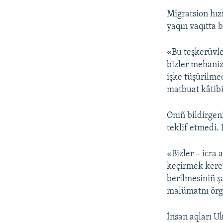
Migratsion hız
yaqın vaqıtta 
«Bu teşkerüvle
bizler mehaniz
işke tüşürilme
matbuat kâtib
Onıñ bildirgen
teklif etmedi.
«Bizler – icra
keçirmek kere
berilmesiniñ ş
malümatnı örge
İnsan aqları U