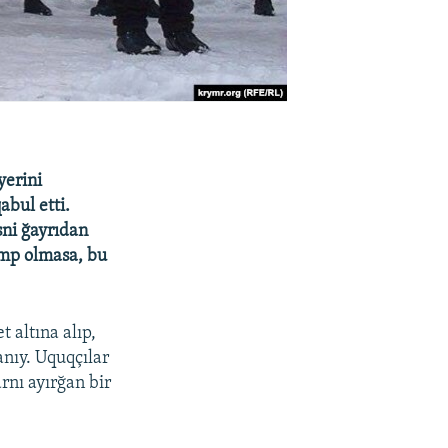
yerini
abul etti.
sni ğayrıdan
amp olmasa, bu
 altına alıp,
anıy. Uquqçılar
rnı ayırğan bir