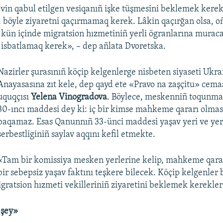
vin qabul etilgen vesiqanıñ işke tüşmesini beklemek kere
p, böyle ziyaretni qaçırmamaq kerek. Lâkin qaçırğan olsa, 
10 kün içinde migratsion hızmetiniñ yerli ögranlarına murac
 isbatlamaq kerek», – dep añlata Dvoretska.
Nazirler şurasınıñ köçip kelgenlerge nisbeten siyaseti Ukra
Anayasasına zıt kele, dep qayd ete «Pravo na zaşçitu» cemaa
uquqçısı
Yelena Vinogradova
. Böylece, meskenniñ toqunm
30-ıncı maddesi dey ki: iç bir kimse mahkeme qararı olma
baqamaz. Esas Qanunnıñ 33-ünci maddesi yaşav yeri ve yeri
serbestliginiñ saylav aqqını kefil etmekte.
«Tam bir komissiya mesken yerlerine kelip, mahkeme qarar
bir sebepsiz yaşav faktını teşkere bilecek. Köçip kelgenler
igratsion hızmeti vekilleriniñ ziyaretini beklemek kerekler
 şey»