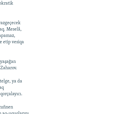
okratik
vazgeçecek
aq. Meselâ,
tapamaz,
e etip vesiqa
i yaşağan
e Zaharov.
telge, ya da
aq
orçalayıcı.
onıñnen
n aq-uquqlarını