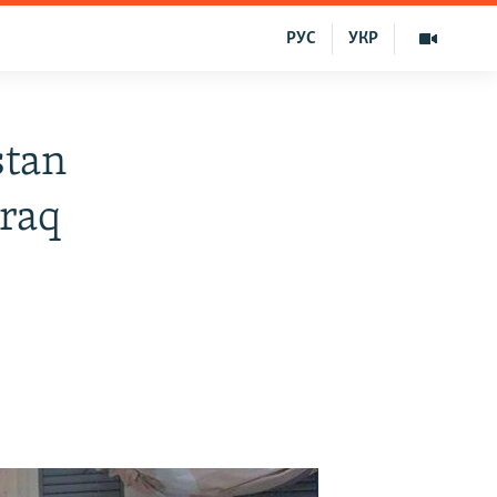
РУС
УКР
stan
araq