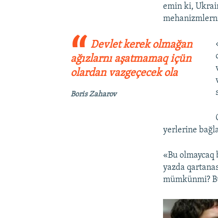
emin ki, Ukrai
mehanizmlerni
Devlet kerek olmağan
ağızlarnı aşatmamaq içün
olardan vazgeçecek ola
Boris Zaharov
yerlerine bağla
«Bu olmaycaq b
yazda qartanas
mümkünmi? Bu 