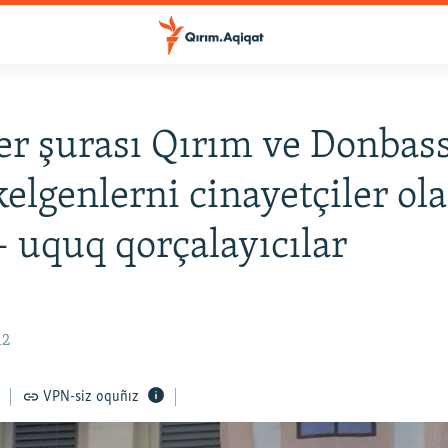
er şurası Qırım ve Donbas
kelgenlerni cinayetçiler ol
 – uquq qorçalayıcılar
12
VPN-siz oquñız