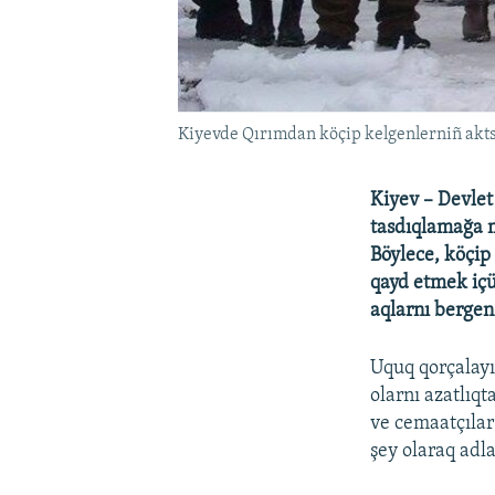
Kiyevde Qırımdan köçip kelgenlerniñ akts
Kiyev – Devlet
tasdıqlamağa m
Böylece, köçip
qayd etmek iç
aqlarnı bergen
Uquq qorçalayı
olarnı azatlıq
ve cemaatçılar
şey olaraq adla