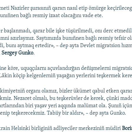
meti Nazirler şurasınıñ qararı nasıl etip ömürge keçirileceg
bunıñnen bağlı resmiy izaat olacağını vade ete.
r başlanmadı, qarar bile işke tüşürilmedi, onı derc etmedil
mni azırlaymız. Saytımızda bunıñnen bağlı resmiy tefsir o
di, bunı aytmaq ertedir», – dep ayta Devlet migratsion hız
i
Sergey Gunko
.
ine köre, uquqçılarnı açuvlandırğan deñişmelerni migratsi
 Lâkin köçip kelgenlerniñ yaşağan yerlerini teşkermek ker
 akimiyetniñ organı olamız, bizler ükümet qabul etken qara
kmiz. Nezaret olmalı, bu teşkerüvler de kerek, çünki mad
artlarından biri yaşav yeri aqqında malümat ola. Şunıñ içün
nip teşkerecekmiz. Tabiiy bir aldır», – dep ayta Gunko.
krain Helsinki birliginiñ adliyeciler merkeziniñ müdiri
Bori