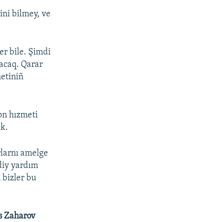
ini bilmey, ve
er bile. Şimdi
lacaq. Qarar
metiniñ
on hızmeti
ek.
rlarnı amelge
diy yardım
 bizler bu
s Zaharov