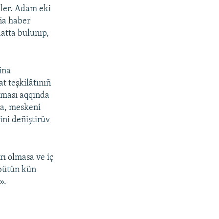
kler. Adam eki
oña haber
aatta bulunıp,
ina
t teşkilâtınıñ
aması aqqında
sa, meskeni
ni deñiştirüv
ı olmasa ve iç
 bütün kün
».