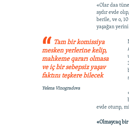
«Olar daa tüne
aydır evde olı
berile, ve o, 
yaşağan yerini
Tam bir komissiya
mesken yerlerine kelip,
mahkeme qararı olmasa
ve iç bir sebepsiz yaşav
faktını teşkere bilecek
Yelena Vinogradova
evde oturıp, m
«Olmaycaq bir