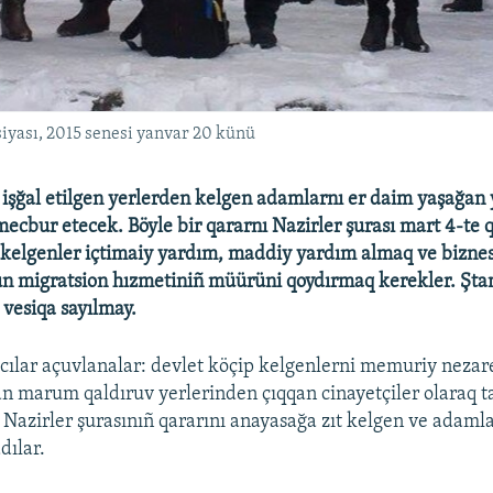
iyası, 2015 senesi yanvar 20 künü
 işğal etilgen yerlerden kelgen adamlarnı er daim yaşağan 
ecbur etecek. Böyle bir qararnı Nazirler şurası mart 4-te q
 kelgenler içtimaiy yardım, maddiy yardım almaq ve bizne
ün migratsion hızmetiniñ müürüni qoydırmaq kerekler. Şt
 vesiqa sayılmay.
cılar açuvlanalar: devlet köçip kelgenlerni memuriy nezaret
tan marum qaldıruv yerlerinden çıqqan cinayetçiler olaraq t
 Nazirler şurasınıñ qararını anayasağa zıt kelgen ve adamla
dılar.