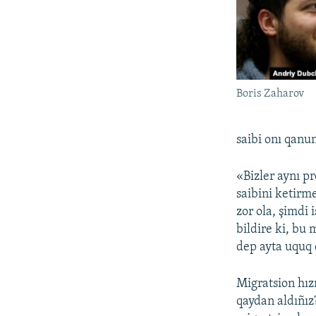
Boris Zaharov
saibi onı qanu
«Bizler aynı p
saibini ketirm
zor ola, şimdi 
bildire ki, bu
dep ayta uquq 
Migratsion hızm
qaydan aldıñız