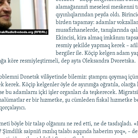
alamağanınıñ meselesi meskenni 
qıyınlıqlarından peyda oldı. Birinci
birden tapamay: adamlar vokzalla
musafirhanelerde, tanışlarında qala
Ekincisi, kira almaq imkânını tapsa
resmiy şekilde yapmaq kerek – añ
bergiler ile. Köçip kelgen adam ya
nğa köre resmiyleştirmeli, dep ayta Oleksandra Dvoretska.
roblemni Donetsk vilâyetinde bilemiz: ştampnı qoymaq içün
ek kerek. Köçip kelgenler öyle de ayırımğa oğratıla, olarğa
ise bu adamlarnı içki işler organları da teşkerecek. Migrats
 malümatlar er bir hızmetke, şu cümleden fiskal hızmetke be
qorçalayıcı.
eti böyle bir talap olğanını ne red etti, ne de tasdıqladı. 
? Şimdilik saipniñ razılıq talabı aqqında haberim yoq», – d