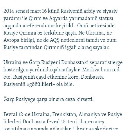
2014 senesi mart 16 künü Rusiyeniñ arbiy ve siyasiy
yardımı ile Qırım ve Aqyarda yarımadanıñ statusı
aqqında «referendum» keçirildi. Onıñ neticesinde
Rusiye Qırımnı öz terkibine qoştı. Ne Ukraina, ne
Avropa birligi, ne de AQŞ neticelerni tanıdı ve bunı
Rusiye tarafından Qırımnıñ işğali olaraq sayalar.
Ukraina ve Ğarp Rusiyeni Donbasstaki separatistlerge
kösterilgen yardımda qabaatlaylar. Moskva bunı red
ete. Rusiyeniñ qayd etkenine köre, Donbassta
Rusiyeniñ «göñüllileri» ola bile.
Ğarp Rusiyege qarşı bir sıra ceza kirsetti.
Fevral 12-de Ukraina, Frenkistan, Almaniya ve Rusiye
liderleri Donbassta fevral 15-ten itibaren ateş
toqtatılması aqqında añlaştılar. Ukraina askerleri ve