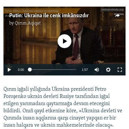
Putin: Ukraina ile cenk imkânsızdır
by
Qırım.Aqiqat
No media source currently available
0:00
1:57
Qırım işğali yıllığında Ukraina prezidenti Petro
Poroşenko ukrain devleti Rusiye tarafından işğal
etilgen yarımadanı qaytarmağa devam etecegini
bildirdi. Onıñ qayd etkenine köre, «Ukraina devleti ve
Qırımda insan aqqlarına qarşı cinayet yapqan er bir
insan halqara ve ukrain mahkemelerinde olacaq».