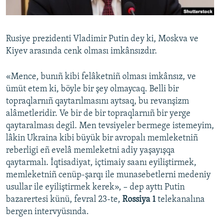
Русский
Українською
Rusiye prezidenti Vladimir Putin dey ki, Moskva ve
Kiyev arasında cenk olması imkânsızdır.
QOŞULIÑIZ!
«Mence, bunıñ kibi felâketniñ olması imkânsız, ve
ümüt etem ki, böyle bir şey olmaycaq. Belli bir
topraqlarnıñ qaytarılmasını aytsaq, bu revanşizm
RFE/RS bütün saytları
alâmetleridir. Ve bir de bir topraqlarnıñ bir yerge
qaytaralması degil. Men tevsiyeler bermege istemeyim,
lâkin Ukraina kibi büyük bir avropalı memleketniñ
reberligi eñ evelâ memleketni adiy yaşayışqa
qaytarmalı. İqtisadiyat, içtimaiy saanı eyiliştirmek,
memleketniñ cenüp-şarqı ile munasebetlerni medeniy
usullar ile eyiliştirmek kerek», – dep ayttı Putin
bazarertesi künü, fevral 23-te,
Rossiya 1
telekanalına
bergen intervyüsında.