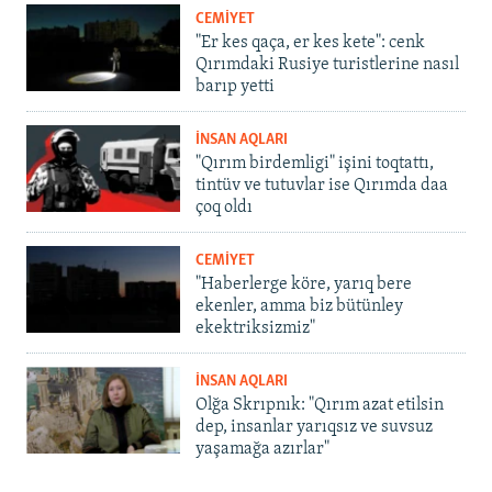
CEMİYET
"Er kes qaça, er kes kete": cenk
Qırımdaki Rusiye turistlerine nasıl
barıp yetti
İNSAN AQLARI
"Qırım birdemligi" işini toqtattı,
tintüv ve tutuvlar ise Qırımda daa
çoq oldı
CEMİYET
"Haberlerge köre, yarıq bere
ekenler, amma biz bütünley
ekektriksizmiz"
İNSAN AQLARI
Olğa Skrıpnık: "Qırım azat etilsin
dep, insanlar yarıqsız ve suvsuz
yaşamağa azırlar"