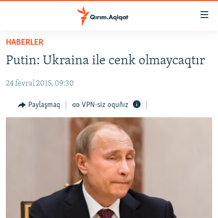
Link
açıqlığı
Esas
HABERLER
mündericege
HABERLER
Putin: Ukraina ile cenk olmaycaqtır
qaytmaq
SİYASET
Baş
24 fevral 2015, 09:30
İQTİSADİYAT
navigatsiyağa
qaytmaq
CEMİYET
Paylaşmaq
VPN-siz oquñız
Qıdıruvğa
MEDENİYET
qaytmaq
İNSAN AQLARI
VİDEO
SÜRET
BLOGLAR
FİKİR