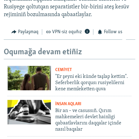
Rusiyege qoltutqan separatistler bir-birini ateş kesüv
rejiminiñ bozulmasında qabaatlaylar.
Paylaşmaq
VPN-siz oquñız
Follow us
Oqumağa devam etiñiz
CEMİYET
"Er şeyni eki künde taşlap kettim".
Seferberlik qorqusı rusiyelilerni
kene memleketten quva
İNSAN AQLARI
Bir an – ve casussıñ. Qırım
mahkemeleri devlet hainligi
qabaatlavlarını daqqalar içinde
nasıl baqalar