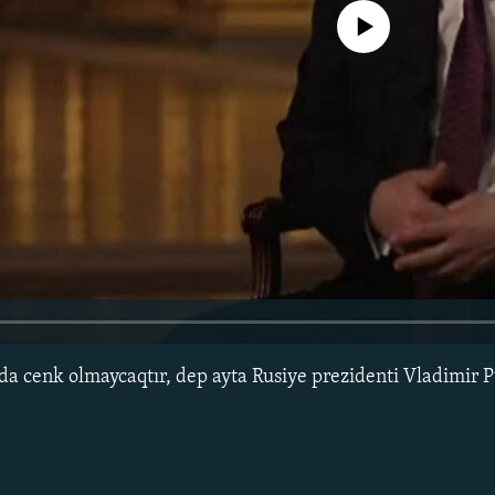
No media source currently avail
a cenk olmaycaqtır, dep ayta Rusiye prezidenti Vladimir P