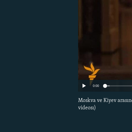
0:00
Moskva ve Kiyev arasınd
videosı)