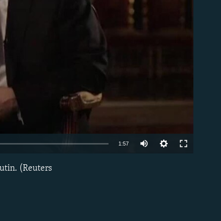
able
1:57
utin. (Reuters
EMBED