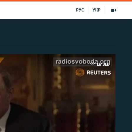
РУС
УКР
EMBED