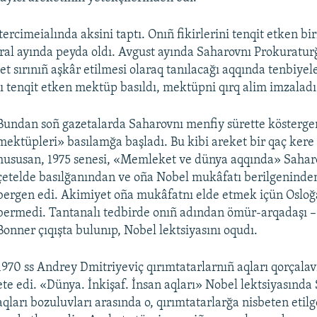
tercimeialında aksini taptı. Onıñ fikirlerini tenqit etken bi
vral ayında peyda oldı. Avgust ayında Saharovnı Prokuraturğ
et sırınıñ aşkâr etilmesi olaraq tanılacağı aqqında tenbiyel
ı tenqit etken mektüp basıldı, mektüpni qırq alim imzaladı
Bundan soñ gazetalarda Saharovnı menfiy sürette köstergen
mektüpleri» basılamğa başladı. Bu kibi areket bir qaç kere
hususan, 1975 senesi, «Memleket ve dünya aqqında» Saharo
çetelde basılğanından ve oña Nobel mukâfatı berilgeninde
bergen edi. Akimiyet oña mukâfatnı elde etmek içün Osloğ
bermedi. Tantanalı tedbirde onıñ adından ömür-arqadaşı –
Bonner çıqışta bulunıp, Nobel lektsiyasını oqudı.
1970 ss Andrey Dmitriyeviç qırımtatarlarnıñ aqları qorçalav
ete edi. «Dünya. İnkişaf. İnsan aqları» Nobel lektsiyasınd
aqları bozuluvları arasında o, qırımtatarlarğa nisbeten etil