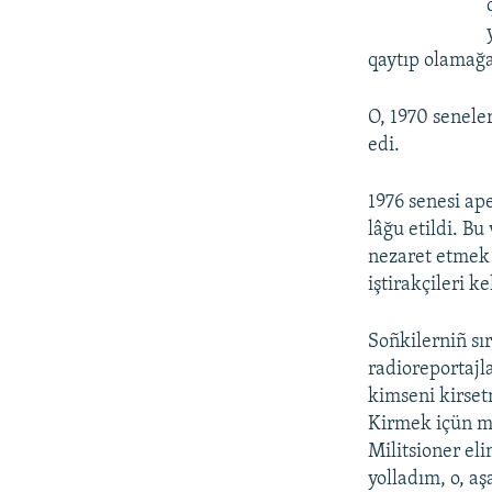
qaytıp olamağa
O, 1970 senele
edi.
1976 senesi a
lâğu etildi. B
nezaret etmek
iştirakçileri k
Soñkilerniñ sı
radioreportajl
kimseni kirset
Kirmek içün m
Militsioner el
yolladım, o, a