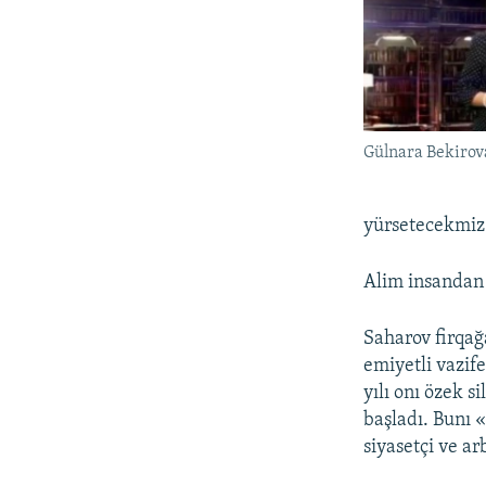
Gülnara Bekirova
yürsetecekmiz
Alim insandan 
Saharov firqağ
emiyetli vazife
yılı onı özek 
başladı. Bunı 
siyasetçi ve a