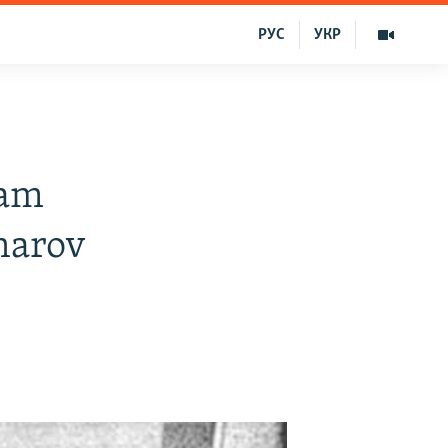
РУС
УКР
vam
harov