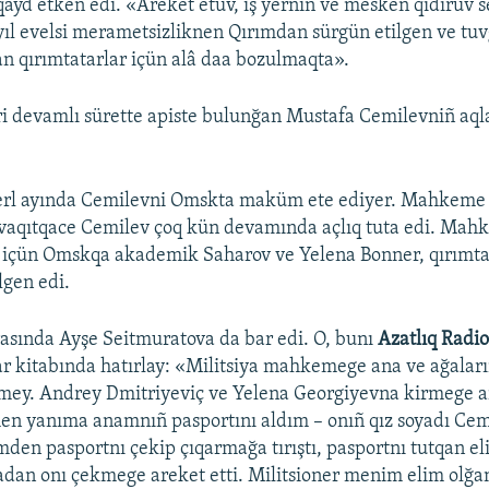
qayd etken edi. «Areket etüv, iş yerniñ ve mesken qıdıruv s
yıl evelsi merametsizliknen Qırımdan sürgün etilgen ve tu
n qırımtatarlar içün alâ daa bozulmaqta».
ri devamlı sürette apiste bulunğan Mustafa Cemilevniñ aqla
perl ayında Cemilevni Omskta maküm ete ediyer. Mahkeme 
u vaqıtqace Cemilev çoq kün devamında açlıq tuta edi. Mahk
 içün Omskqa akademik Saharov ve Yelena Bonner, qırımta
elgen edi.
rasında Ayşe Seitmuratova da bar edi. O, bunı
Azatlıq Radio
ar kitabında hatırlay: «Militsiya mahkemege ana ve ağalar
mey. Andrey Dmitriyeviç ve Yelena Georgiyevna kirmege ar
en yanıma anamnıñ pasportını aldım – onıñ qız soyadı Cem
imden pasportnı çekip çıqarmağa tırıştı, pasportnı tutqan el
şadan onı çekmege areket etti. Militsioner menim elim olğa