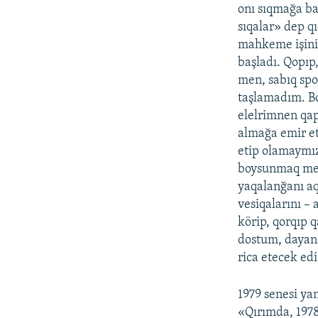
onı sıqmağa b
sıqalar» dep q
mahkeme işiniñ
başladı. Qopıp
men, sabıq spor
taşlamadım. Bo
elelrimnen qap
almağa emir et
etip olamaymı
boysunmaq mec
yaqalanğanı aq
vesiqalarını –
körip, qorqıp 
dostum, dayan»
rica etecek edi
1979 senesi ya
«Qırımda, 1978