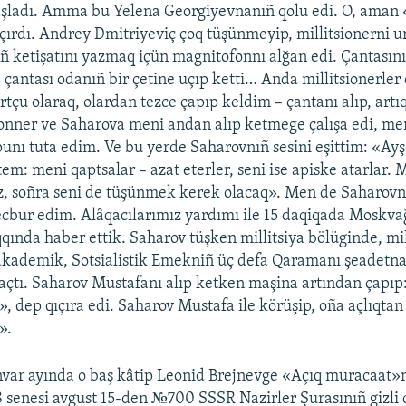
aşladı. Amma bu Yelena Georgiyevnanıñ qolu edi. O, aman 
ıçırdı. Andrey Dmitriyeviç çoq tüşünmeyip, millitsionerni u
 ketişatını yazmaq içün magnitofonnı alğan edi. Çantasın
, çantası odanıñ bir çetine uçıp ketti… Anda millitsionerle
tçu olaraq, olardan tezce çapıp keldim – çantanı alıp, artı
nner ve Saharova meni andan alıp ketmege çalışa edi, me
unı tuta edim. Ve bu yerde Saharovnıñ sesini eşittim: «Ayşe
em: meni qaptsalar – azat eterler, seni ise apiske atarlar. 
z, soñra seni de tüşünmek kerek olacaq». Men de Saharov
bur edim. Alâqacılarımız yardımı ile 15 daqiqada Moskva
qında haber ettik. Saharov tüşken millitsiya bölüginde, mil
 akademik, Sotsialistik Emekniñ üç defa Qaramanı şeadetn
qaçtı. Saharov Mustafanı alıp ketken maşina artından çapıp
, dep qıçıra edi. Saharov Mustafa ile körüşip, oña açlıqt
».
nvar ayında o baş kâtip Leonid Brejnevge «Açıq muracaat»nı
 senesi avgust 15-den №700 SSSR Nazirler Şurasınıñ gizli 