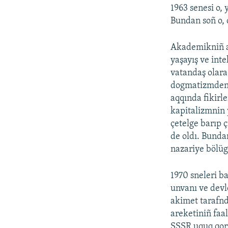
1963 senesi o,
Bundan soñ o, 
Akademikniñ ay
yaşayış ve inte
vatandaş olara
dogmatizmden a
aqqında fikirle
kapitalizmnin y
çetelge barıp 
de oldı. Bundan
nazariye bölüg
1970 sneleri b
unvanı ve devl
akimet tarafnd
areketiniñ faal
SSSR uquq qoru