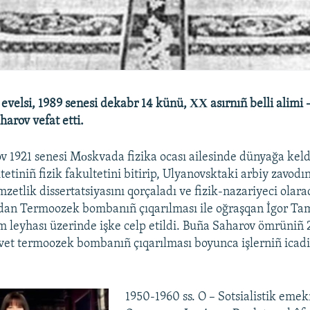
l evelsi, 1989 senesi dekabr 14 künü, ХХ asırnıñ belli alimi
harov vefat etti.
 1921 senesi Mоskvada fizika ocası ailesinde dünyağa kel
tetiniñ fizik fakultetini bitirip, Ulyanovsktaki arbiy zavodın
zetlik dissertatsiyasını qorçaladı ve fizik-nazariyeci olar
ıldan Termoozek bombanıñ çıqarılması ile oğraşqan İgor T
 leyhası üzerinde işke celp etildi. Buña Saharov ömrüniñ 2
ovet termoozek bombanıñ çıqarılması boyunca işlerniñ icadi
1950-1960 ss. O – Sotsialistik emek