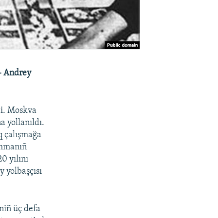
 – Andrey
di. Moskva
a yollanıldı.
aq çalışmağa
ammanıñ
0 yılını
y yolbaşçısı
niñ üç defa