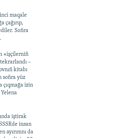
rinci maqale
a çağırıp,
ediler. Soñra
.
 «işçilerniñ
 tekrarlandı –
vnıñ kitabı
n soñra yüz
a çıqmağa izin
 Yelena
ında iştirak
a SSSRde insan
gen ayırımnı da