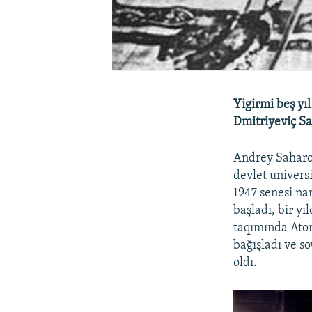
Yigirmi beş yı
Dmitriyeviç Sa
Andrey Saharov
devlet universi
1947 senesi nam
başladı, bir y
taqımında Atom
bağışladı ve s
oldı.