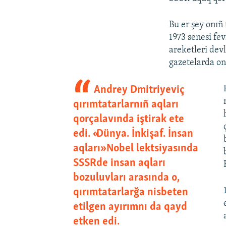
Bu er şey onıñ 
1973 senesi fe
areketleri devl
gazetelarda on
Andrey Dmitriyeviç
qırımtatarlarnıñ aqları
qorçalavında iştirak ete
edi. «Dünya. İnkişaf. İnsan
aqları» Nobel lektsiyasında
SSSRde insan aqları
bozuluvları arasında o,
qırımtatarlarğa nisbeten
etilgen ayırımnı da qayd
etken edi.