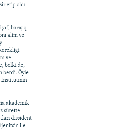
r etip oldı.
şaf, barışıq
onı alim ve
y
kerekligi
izm ve
e, belki de,
n berdi. Öyle
 İnstitutınıñ
 oña akademik
z sürette
ları dissident
jenitsin ile