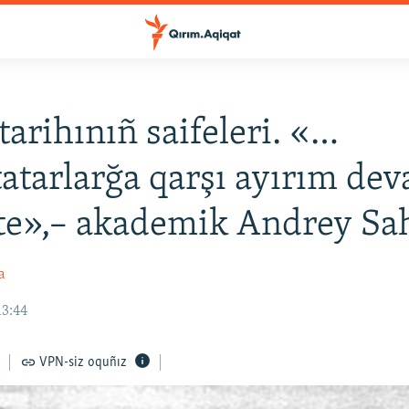
tarihınıñ saifeleri. «…
atarlarğa qarşı ayırım de
te»,– akademik Andrey Sa
a
13:44
VPN-siz oquñız