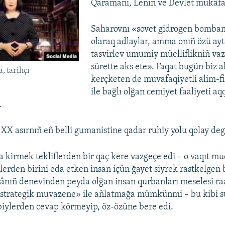
Qaramanı, Lenin ve Devlet mukâfat
Saharovnı «sovet gidrogen bomban
olaraq adlaylar, amma onıñ özü ayt
tasvirlev umumiy müelliflikniñ vazi
sürette aks ete». Faqat bugün biz
, tarihçı
kerçketen de muvafaqiyetli alim-fi
ile bağlı olğan cemiyet faaliyeti aq
.
XX asırnıñ eñ belli gumanistine qadar ruhiy yolu qolay deg
a kirmek tekliflerden bir qaç kere vazgeçe edi – o vaqıt mu
lerden birini eda etken insan içün ğayet siyrek rastkelgen b
silânıñ denevinden peyda olğan insan qurbanları meselesi r
«strategik muvazene» ile añlatmağa mümkünmi – bu kibi su
rbiylerden cevap körmeyip, öz-özüne bere edi.