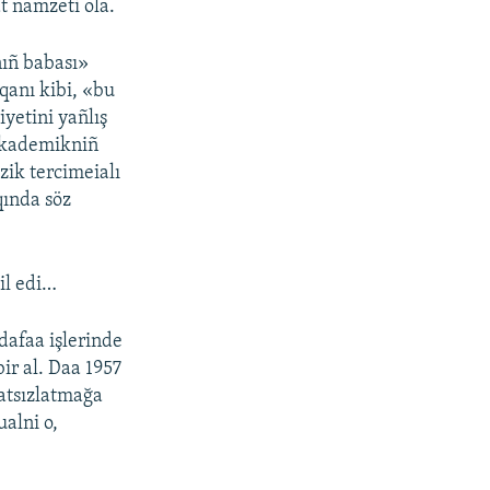
 namzeti ola.
ıñ babası»
qanı kibi, «bu
yetini yañlış
 akademikniñ
zik tercimeialı
qında söz
il edi…
dafaa işlerinde
ir al. Daa 1957
aatsızlatmağa
alni o,