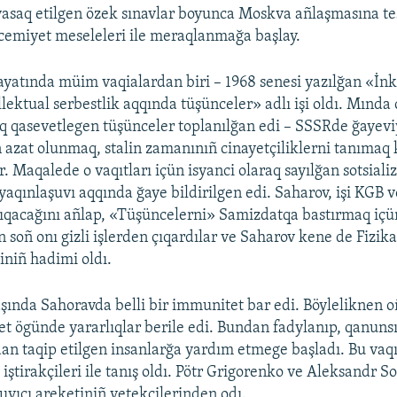
 yasaq etilgen özek sınavlar boyunca Moskva añlaşmasına tesi
cemiyet meseleleri ile meraqlanmağa başlay.
atında müim vaqialardan biri – 1968 senesi yazılğan «İnki
llektual serbestlik aqqında tüşünceler» adlı işi oldı. Mında 
q qasevetlegen tüşünceler toplanılğan edi – SSSRde ğayevi
zat olunmaq, stalin zamanınıñ cinayetçiliklerni tanımaq 
r. Maqalede o vaqıtları içün isyanci olaraq sayılğan sotsial
aqınlaşuvı aqqında ğaye bildirilgen edi. Saharov, işi KGB v
çıqacağını añlap, «Tüşüncelerni» Samizdatqa bastırmaq içü
 soñ onı gizli işlerden çıqardılar ve Saharov kene de Fizika
iniñ hadimi oldı.
aşında Sahoravda belli bir immunitet bar edi. Böyleliknen
et ögünde yararlıqlar berile edi. Bundan fadylanıp, qanunsı
an taqip etilgen insanlarğa yardım etmege başladı. Bu vaqıt
 iştirakçileri ile tanış oldı. Pötr Grigorenko ve Aleksandr Sol
yıcı areketiniñ yetekçilerinden odı.