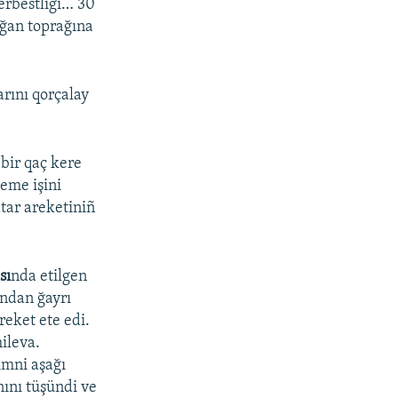
erbestligi… 30
vğan toprağına
rını qorçalay
bir qaç kere
eme işini
tar areketiniñ
sı
nda etilgen
ından ğayrı
eket ete edi.
ileva.
imni aşağı
nını tüşündi ve