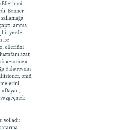
«Ellerimni
rdı. Bonner
ı sallamağa
r çaptı, amma
q bir yerde
n ise
, elleriñni
Mustafanı azat
nıñ «emrine»
ğa Saharovnıñ
litsioner, onıñ
amelerini
: «Dayan,
an vazgeçmek
 yolladı:
qararına