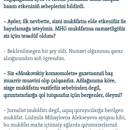
basım etkeniniñ sebeplerini bildirdi.
– Ayder, ilk nevbette, sizni mukâfatnı elde etkeniñiz ile
hayırlamağa isteyimiz. MHG mukâfatına namzetligiñiz
siz içün tesadüf oldımı?
– Beklenilmegen bir şey oldı. Namzet olğanımnı qarar
alınğanından soñ ögrendim.
– Siz «Moskovskiy komsomolets» gazetasınıñ baş
muarrir muavini olıp çalışasıñız. Añlağanıma köre,
sizge mukâfatnı vazifeñiz sebebinden degil,
qırımtatarlarğa qol tutqanıñız içün bergenler, öleymi?
– Jurnalist mukâfatı degil, uquq qoruyıcılarğa berilgen
mukâfat. Lüdmila Mihaylovna Alekseyeva aytqanı kibi,
bu mukâfat maña içtimaiy ağlarda qırımtatarlarnıñ