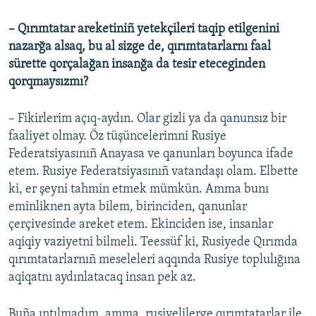
– Qırımtatar areketiniñ yetekçileri taqip etilgenini
nazarğa alsaq, bu al sizge de, qırımtatarlarnı faal
sürette qorçalağan insanğa da tesir eteceginden
qorqmaysızmı?
– Fikirlerim açıq-aydın. Olar gizli ya da qanunsız bir
faaliyet olmay. Öz tüşüncelerimni Rusiye
Federatsiyasınıñ Anayasa ve qanunları boyunca ifade
etem. Rusiye Federatsiyasınıñ vatandaşı olam. Elbette
ki, er şeyni tahmin etmek mümkün. Amma bunı
eminliknen ayta bilem, birinciden, qanunlar
çerçivesinde areket etem. Ekinciden ise, insanlar
aqiqiy vaziyetni bilmeli. Teessüf ki, Rusiyede Qırımda
qırımtatarlarnıñ meseleleri aqqında Rusiye toplulığına
aqiqatnı aydınlatacaq insan pek az.
Buña ıntılmadım, amma, rusiyelilerge qırımtatarlar ile