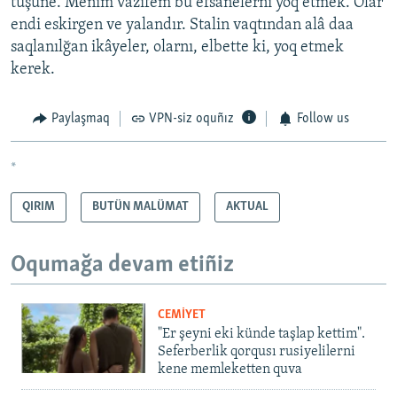
tüşüne. Menim vazifem bu efsanelerni yoq etmek. Olar
endi eskirgen ve yalandır. Stalin vaqtından alâ daa
saqlanılğan ikâyeler, olarnı, elbette ki, yoq etmek
kerek.
Paylaşmaq
VPN-siz oquñız
Follow us
*
QIRIM
BUTÜN MALÜMAT
AKTUAL
Oqumağa devam etiñiz
CEMİYET
"Er şeyni eki künde taşlap kettim".
Seferberlik qorqusı rusiyelilerni
kene memleketten quva