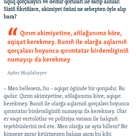
uquq qorçalayıcı ve demir qoruları ile sarıp aldılar.
Siziñ fikriñizce, akimiyet özüni ne sebepten öyle alıp
bara?
Qırım akimiyetine, añlağanıma köre,
aqiqat kerekmey. Bunıñ ile olarğa aqlarnıñ
qorçalavı boyunca qırımtatar birdemliginiñ
numayışı da kerekmey
Ayder Mujdabayev
– Men bellesem, bu – aqiqat ögünde bir qorqudır. Bu
qadar. Qırım akimiyetine, añlağanıma köre, aqiqat
kerekmey. Bunıñ ile olarğa aqlarnıñ qorçalavı boyunca
qırımtatar birdemliginiñ numayışı da kerekmey. Olar
er vaqıt vertolötlar ve politsiya vatsası ile halqnıñ
teşebbüslerini red ete. Men olarğa ne ayta billem? Bir
kimsege zarar ketirmegen halqqa qarşı bu kibi