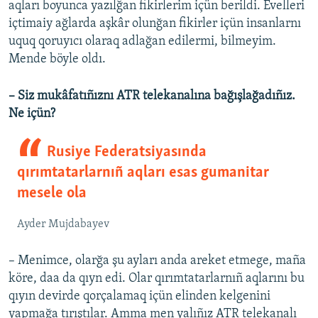
aqları boyunca yazılğan fikirlerim içün berildi. Evelleri
içtimaiy ağlarda aşkâr olunğan fikirler içün insanlarnı
uquq qoruyıcı olaraq adlağan edilermi, bilmeyim.
Mende böyle oldı.
– Siz mukâfatıñıznı ATR telekanalına bağışlağadıñız.
Ne içün?
Rusiye Federatsiyasında
qırımtatarlarnıñ aqları esas gumanitar
mesele ola
Ayder Mujdabayev
– Menimce, olarğa şu ayları anda areket etmege, maña
köre, daa da qıyn edi. Olar qırımtatarlarnıñ aqlarını bu
qıyın devirde qorçalamaq içün elinden kelgenini
yapmağa tırıştılar. Amma men yalıñız ATR telekanalı