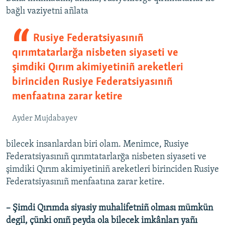
bağlı vaziyetni añlata
Rusiye Federatsiyasınıñ
qırımtatarlarğa nisbeten siyaseti ve
şimdiki Qırım akimiyetiniñ areketleri
birinciden Rusiye Federatsiyasınıñ
menfaatına zarar ketire
Ayder Mujdabayev
bilecek insanlardan biri olam. Menimce, Rusiye
Federatsiyasınıñ qırımtatarlarğa nisbeten siyaseti ve
şimdiki Qırım akimiyetiniñ areketleri birinciden Rusiye
Federatsiyasınıñ menfaatına zarar ketire.
– Şimdi Qırımda siyasiy muhalifetniñ olması mümkün
degil, çünki onıñ peyda ola bilecek imkânları yañı