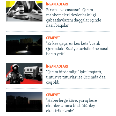
İNSAN AQLARI
Bir an – ve casussıñ. Qırım
mahkemeleri devlet hainligi
qabaatlavlarını daqqalar içinde
nasıl baqalar
CEMİYET
"Er kes qaça, er kes kete": cenk
Qırımdaki Rusiye turistlerine nasıl
barıp yetti
İNSAN AQLARI
"Qırım birdemligi" işini toqtattı,
tintüv ve tutuvlar ise Qırımda daa
çoq oldı
CEMİYET
"Haberlerge köre, yarıq bere
ekenler, amma biz bütünley
ekektriksizmiz"