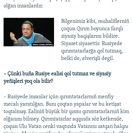
olğan insanlardır.
Bilgenimiz kibi, muhaliflerniñ
çoqusı Qırım boyunca farqlı
siyasiy baqışlarını bildire.
Siyaset siyasettir. Rusiyede
qırımtatarlarğa qol tutmaq,
belki de, elverişli degil.
– Çünki buña Rusiye ealisi qol tutmaz ve siyasiy
yeñişleri yoq ola bilir?
– Rusiyede insanlar içün qırımtatarlarnıñ menfiy
mecalı yaratılğan. Bunı çoqtan yapalar ve bu ketişat
toqtalmay. Ealiniñ büyük bir qısmı qırımtatarlarnıñ kim
olğanını bilmey. Qırımtatarlar aqqında söz ketkende,
çoqusı Ulu Vatan cenki vaqtında Vatanını satqan halqnı