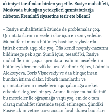
akimiyet tarafından birden yoq etile. Rusiye muhalifeti,
Moskvada bulunğan yetekçileri qırımtatarlarğa
nisbeten Kremlniñ siyasetine tesir ete bilemi?
– Rusiye muhalifetiniñ özünde de problemalar çoq.
Qırımtatarlarnıñ meseleri olar içün eñ soñ yerdedir.
Muhalifetni mında bütünley bastılar, saylavlarda
iştirak etmek aqqı bile yoq. Oña kendi noqtaiy-nazarını
bildirmege pek ağır. Şunıñ içün, teessüf ki, Rusiye
muhalifleriniñ çoqusı qırımtatar ealiniñ meselelerini
bütünley körmemezlikke ura. Vladimir Rıjkov, Lüdmila
Alekseyeva, Boris Vişnevskiy ve daa bir qaç insan
bundan istisna olalar. İtibarlı insanlardır ve
qırımtatarlarnıñ meselelerini qorçalamağa areket
etkenleri de güzel bir şey. Amma Rusiye muhalifetiniñ
bu meseleler ile oğraşmağa vaqtı yoq, em de o tam
olaraq muhalifet süretinde teşkil etilmegen. Şimdiki
Rusiye akimiyetine qarşı çıqqan farqlı dünya baqışları