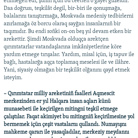
etilmegen edi, şunıñ içün bu ceetten o ğayet güzeldir.
Daa doğrusı, teşkilât degil, bir-biri ile qonuşmağa,
balalarını tanıştırmağa, Moskvada medeniy tedbirlerni
azırlamağa öz borcu olaraq sayğan insanlarnıñ bir
taqımıdır. Bu endi soñki on-on beş yıl devam etken bir
arekettir. Şimdi Moskvada olduqça arektçen
qırımtatarlar vatandaşlarına imkâniyetlerine köre
yardım etmege tırışalar. Yardım, misal içün, iş tapuv ile
bağlı, hastalarğa aqça toplamaq meselesi ile ve ilâhre.
Yani, siyasiy olmağan bir teşkilât olğanını qayd etmek
isteyim.
– Qırımtatar milliy areketiniñ faalleri Aqmescit
merkezinden er yıl Halqara insan aqları künü
munasebeti ile keçirilgen mitingni teşkil etmege
çalıştılar. Faqat akimiyet bu mitingniñ keçirilmesine yol
bermemek içün çeşit vastalarnı qullandı. Numayışnı
mahkeme qararı ile yasaqladılar, merkeziy meydannı