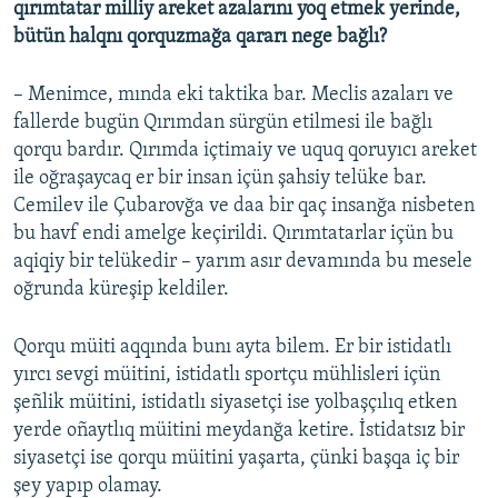
qırımtatar milliy areket azalarını yoq etmek yerinde,
bütün halqnı qorquzmağa qararı nege bağlı?
– Menimce, mında eki taktika bar. Meclis azaları ve
fallerde bugün Qırımdan sürgün etilmesi ile bağlı
qorqu bardır. Qırımda içtimaiy ve uquq qoruyıcı areket
ile oğraşaycaq er bir insan içün şahsiy telüke bar.
Cemilev ile Çubarovğa ve daa bir qaç insanğa nisbeten
bu havf endi amelge keçirildi. Qırımtatarlar içün bu
aqiqiy bir telükedir – yarım asır devamında bu mesele
oğrunda küreşip keldiler.
Qorqu müiti aqqında bunı ayta bilem. Er bir istidatlı
yırcı sevgi müitini, istidatlı sportçu mühlisleri içün
şeñlik müitini, istidatlı siyasetçi ise yolbaşçılıq etken
yerde oñaytlıq müitini meydanğa ketire. İstidatsız bir
siyasetçi ise qorqu müitini yaşarta, çünki başqa iç bir
şey yapıp olamay.