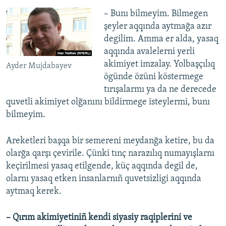
​– Bunı bilmeyim. Bilmegen
şeyler aqqında aytmağa azır
degilim. Amma er alda, yasaq
aqqında avalelerni yerli
akimiyet imzalay. Yolbaşçılıq
Ayder Mujdabayev
ögünde özüni köstermege
tırışalarmı ya da ne derecede
quvetli akimiyet olğanını bildirmege isteylermi, bunı
bilmeyim.
Areketleri başqa bir semereni meydanğa ketire, bu da
olarğa qarşı çevirile. Çünki tınç narazılıq numayışlarnı
keçirilmesi yasaq etilgende, küç aqqında degil de,
olarnı yasaq etken insanlarnıñ quvetsizligi aqqında
aytmaq kerek.
– Qırım akimiyetiniñ kendi siyasiy raqiplerini ve