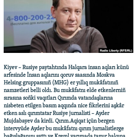
Русский
Українською
QOŞULIÑIZ!
RFE/RS bütün saytları
Kiyev – Rusiye paytahtında Halqara insan aqları künü
arfesinde İnsan aqlarını qoruv saasında Moskva
Helsing gruppasınıñ (MHG) er yıllıq mukâfatınıñ
namzetleri belli oldı. Bu mukâfatnı elde etkenlerniñ
sırasına soñki vaqıtları Qırımda vatandaşlarına
nisbeten etilgen basım aqqında nice fikrlerini aşkâr
etken aslı qırımtatar Rusiye jurnalisti – Ayder
Mujdabayev da kirdi. Qırım.Aqiqat içün bergen
intervyüde Ayder bu mukâfatnı qırım jurnalistlerge
bağışlağanını ayttı ve Kreml yarımada tamır halqına