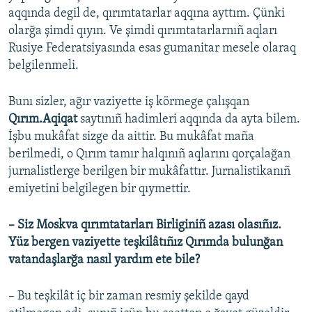
aqqında degil de, qırımtatarlar aqqına ayttım. Çünki
olarğa şimdi qıyın. Ve şimdi qırımtatarlarnıñ aqları
Rusiye Federatsiyasında esas gumanitar mesele olaraq
belgilenmeli.
Bunı sizler, ağır vaziyette iş körmege çalışqan
Qırım.Aqiqat
saytınıñ hadimleri aqqında da ayta bilem.
İşbu mukâfat sizge da aittir. Bu mukâfat maña
berilmedi, o Qırım tamır halqınıñ aqlarını qorçalağan
jurnalistlerge berilgen bir mukâfattır. Jurnalistikanıñ
emiyetini belgilegen bir qıymettir.
– Siz Moskva qırımtatarları Birliginiñ azası olasıñız.
Yüz bergen vaziyette teşkilâtıñız Qırımda bulunğan
vatandaşlarğa nasıl yardım ete bile?
– Bu teşkilât iç bir zaman resmiy şekilde qayd