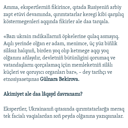
Amma, ekspertlerniñ fikirince, qıtada Rusiyeniñ arbiy
zapt etüvi devamında, qırımtatarlar keregi kibi qarşılıq
köstermegenleri aqqında fikirler ale daa tarqala.
«Bazı ukrain radikallarnıñ öpkelerine qulaq asmayıq.
Aqılı yerinde olğan er adam, menimce, üç yüz biñlik
silâsız halqnıñ, birden yoq olıp ketmege aqqı yoq
olğanını añlaydır, devletniñ bütünligini qorumaq ve
vatandaşlarnı qorçalamaq içün memleketniñ silâlı
küçleri ve qoruyıcı organları bar», – dey tarihçı ve
etnosiyasetşınas
Gülnara Bekirova.
Akimiyet ale daa lâqayd davranamı?
Ekspertler, Ukrainanıñ qıtasında qırımtatarlarğa meraq
tek facialı vaqialardan soñ peyda olğanına yazıqsınalar.