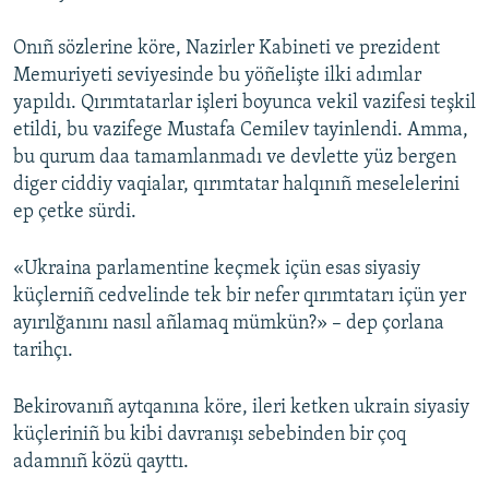
Onıñ sözlerine köre, Nazirler Kabineti ve prezident
Memuriyeti seviyesinde bu yöñelişte ilki adımlar
yapıldı. Qırımtatarlar işleri boyunca vekil vazifesi teşkil
etildi, bu vazifege Mustafa Cemilev tayinlendi. Amma,
bu qurum daa tamamlanmadı ve devlette yüz bergen
diger ciddiy vaqialar, qırımtatar halqınıñ meselelerini
ep çetke sürdi.
«Ukraina parlamentine keçmek içün esas siyasiy
küçlerniñ cedvelinde tek bir nefer qırımtatarı içün yer
ayırılğanını nasıl añlamaq mümkün?» – dep çorlana
tarihçı.
Bekirovanıñ aytqanına köre, ileri ketken ukrain siyasiy
küçleriniñ bu kibi davranışı sebebinden bir çoq
adamnıñ közü qayttı.