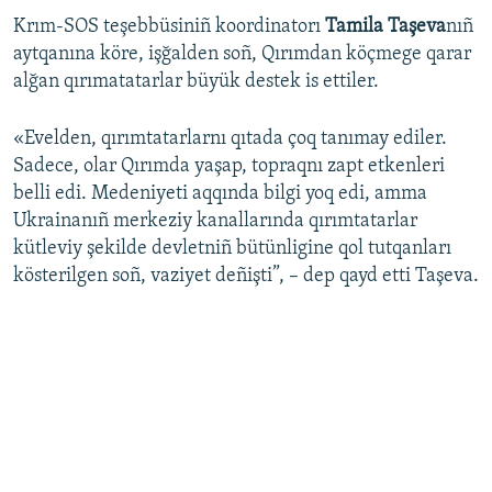
Krım-SOS teşebbüsiniñ koordinatorı
Tamila Taşeva
nıñ
aytqanına köre, işğalden soñ, Qırımdan köçmege qarar
alğan qırımatatarlar büyük destek is ettiler.
«Evelden, qırımtatarlarnı qıtada çoq tanımay ediler.
Sadece, olar Qırımda yaşap, topraqnı zapt etkenleri
belli edi. Medeniyeti aqqında bilgi yoq edi, amma
Ukrainanıñ merkeziy kanallarında qırımtatarlar
kütleviy şekilde devletniñ bütünligine qol tutqanları
kösterilgen soñ, vaziyet deñişti”, – dep qayd etti Taşeva.