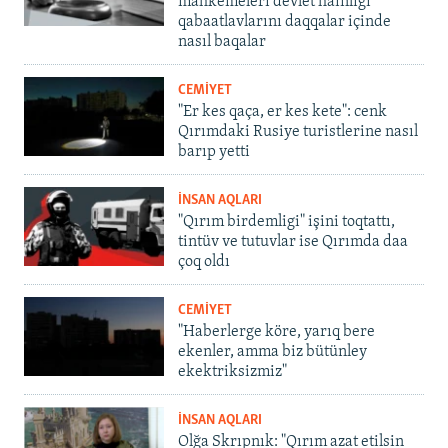
mahkemeleri devlet hainligi
qabaatlavlarını daqqalar içinde
nasıl baqalar
CEMİYET
"Er kes qaça, er kes kete": cenk
Qırımdaki Rusiye turistlerine nasıl
barıp yetti
İNSAN AQLARI
"Qırım birdemligi" işini toqtattı,
tintüv ve tutuvlar ise Qırımda daa
çoq oldı
CEMİYET
"Haberlerge köre, yarıq bere
ekenler, amma biz bütünley
ekektriksizmiz"
İNSAN AQLARI
Olğa Skrıpnık: "Qırım azat etilsin