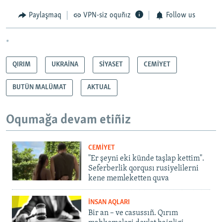
Paylaşmaq
VPN-siz oquñız
Follow us
*
QIRIM
UKRAİNA
SİYASET
CEMİYET
BUTÜN MALÜMAT
AKTUAL
Oqumağa devam etiñiz
CEMİYET
"Er şeyni eki künde taşlap kettim".
Seferberlik qorqusı rusiyelilerni
kene memleketten quva
İNSAN AQLARI
Bir an – ve casussıñ. Qırım