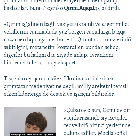
qırımtatar milletiniñ medeniyetinen meraqlanıp
başladılar. Bunı Tişçenko
Qırım.Aqiqat
qa bildirdi.
«Qırım işğalinen bağlı vaziyet ukrainli ve diger millet
vekillerini yarımadada yüz bergen vaqialarğa başqa
nazarnen bqmağa mecbur etti. Qırımtatarlar özleriniñ
sabitligini, metanetini kösterdiler, bundan sebep,
digerler bu halqnı daa ziyade añlap, ayranlıqnı
bildirmekteler», – dey ekspert.
Tişçenko aytqanına köre, Ukraina sakinleri tek
qırımtatar medeniyetine degil, milliy areketni temsil
etken liderlerge de destek ve işançnı bildireler.
«Çubarov olsun, Cemilev bir
vaqıtları işançlı siyasetçiler
cedveliniñ birinci yerlerinde
buluna ediler. Meclis soñki