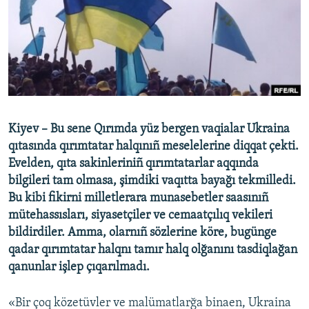
Русский
Українською
QOŞULIÑIZ!
Kiyev – Bu sene Qırımda yüz bergen vaqialar Ukraina
qıtasında qırımtatar halqınıñ meselelerine diqqat çekti.
RFE/RS bütün saytları
Evelden, qıta sakinleriniñ qırımtatarlar aqqında
bilgileri tam olmasa, şimdiki vaqıtta bayağı tekmilledi.
Bu kibi fikirni milletlerara munasebetler saasınıñ
mütehassısları, siyasetçiler ve cemaatçılıq vekileri
bildirdiler. Amma, olarnıñ sözlerine köre, bugünge
qadar qırımtatar halqnı tamır halq olğanını tasdiqlağan
qanunlar işlep çıqarılmadı.
«Bir çoq közetüvler ve malümatlarğa binaen, Ukraina