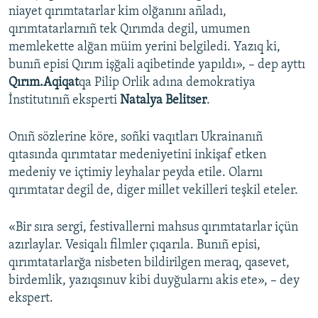
niayet qırımtatarlar kim olğanını añladı,
qırımtatarlarnıñ tek Qırımda degil, umumen
memlekette alğan müim yerini belgiledi. Yazıq ki,
bunıñ episi Qırım işğali aqibetinde yapıldı», – dep ayttı
Qırım.Aqiqat
qa Pilip Orlik adına demokratiya
İnstitutınıñ eksperti
Natalya Belitser
.
Onıñ sözlerine köre, soñki vaqıtları Ukrainanıñ
qıtasında qırımtatar medeniyetini inkişaf etken
medeniy ve içtimiy leyhalar peyda etile. Olarnı
qırımtatar degil de, diger millet vekilleri teşkil eteler.
«Bir sıra sergi, festivallerni mahsus qırımtatarlar içün
azırlaylar. Vesiqalı filmler çıqarıla. Bunıñ episi,
qırımtatarlarğa nisbeten bildirilgen meraq, qasevet,
birdemlik, yazıqsınuv kibi duyğularnı akis ete», – dey
ekspert.