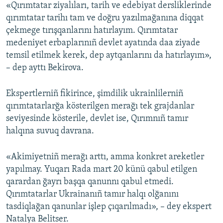
«Qırımtatar ziyalıları, tarih ve edebiyat dersliklerinde
qırımtatar tarihı tam ve doğru yazılmağanına diqqat
çekmege tırışqanlarını hatırlayım. Qırımtatar
medeniyet erbaplarınıñ devlet ayatında daa ziyade
temsil etilmek kerek, dep aytqanlarını da hatırlayım»,
– dep ayttı Bekirova.
Ekspertlerniñ fikirince, şimdilik ukrainlilerniñ
qırımtatarlarğa kösterilgen merağı tek grajdanlar
seviyesinde kösterile, devlet ise, Qırımnıñ tamır
halqına suvuq davrana.
«Akimiyetniñ merağı arttı, amma konkret areketler
yapılmay. Yuqarı Rada mart 20 künü qabul etilgen
qarardan ğayrı başqa qanunnı qabul etmedi.
Qırımtatarlar Ukrainanıñ tamır halqı olğanını
tasdiqlağan qanunlar işlep çıqarılmadı», – dey ekspert
Natalya Belitser.