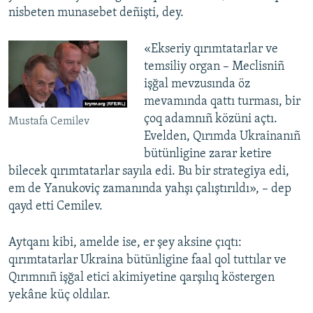
nisbeten munasebet deñişti, dey.
«Ekseriy qırımtatarlar ve
temsiliy organ – Meclisniñ
işğal mevzusında öz
mevamında qattı turması, bir
çoq adamnıñ közüni açtı.
Mustafa Cemilev
Evelden, Qırımda Ukrainanıñ
bütünligine zarar ketire
bilecek qırımtatarlar sayıla edi. Bu bir strategiya edi,
em de Yanukoviç zamanında yahşı çalıştırıldı», – dep
qayd etti Cemilev.
Aytqanı kibi, amelde ise, er şey aksine çıqtı:
qırımtatarlar Ukraina bütünligine faal qol tuttılar ve
Qırımnıñ işğal etici akimiyetine qarşılıq köstergen
yekâne küç oldılar.