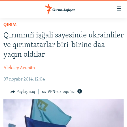
Link
açıqlığı
Esas
QIRIM
mündericege
HABERLER
Qırımnıñ işğali sayesinde ukrainliler
qaytmaq
SİYASET
Baş
ve qırımtatarlar biri-birine daa
İQTİSADİYAT
navigatsiyağa
yaqın oldılar
qaytmaq
CEMİYET
Qıdıruvğa
Aleksey Arunân
MEDENİYET
qaytmaq
07 noyabr 2014, 12:04
İNSAN AQLARI
VİDEO
Paylaşmaq
VPN-siz oquñız
SÜRET
BLOGLAR
FİKİR