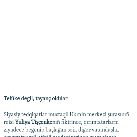
Telüke degil, tayanç oldılar
Siyasiy tedqiqatlar mustaqil Ukrain merkezi şurasınıñ
reisi
Yuliya Tişçenko
nıñ fikirince, qırımtatarlarnı
ziyadece begenip başlağan soñ, diger vatandaşlar