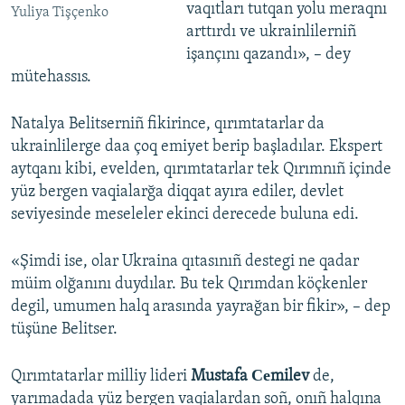
vaqıtları tutqan yolu meraqnı
Yuliya Tişçenko
arttırdı ve ukrainlilerniñ
işançını qazandı», – dey
mütehassıs.
Natalya Belitserniñ fikirince, qırımtatarlar da
ukrainlilerge daa çoq emiyet berip başladılar. Ekspert
aytqanı kibi, evelden, qırımtatarlar tek Qırımnıñ içinde
yüz bergen vaqialarğa diqqat ayıra ediler, devlet
seviyesinde meseleler ekinci derecede buluna edi.
«Şimdi ise, olar Ukraina qıtasınıñ destegi ne qadar
müim olğanını duydılar. Bu tek Qırımdan köçkenler
degil, umumen halq arasında yayrağan bir fikir», – dep
tüşüne Belitser.
Qırımtatarlar milliy lideri
Mustafa Сеmilev
de,
yarımadada yüz bergen vaqialardan soñ, onıñ halqına