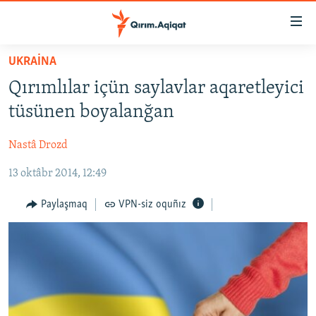
Link
açıqlığı
Esas
UKRAİNA
mündericege
HABERLER
Qırımlılar içün saylavlar aqaretleyici
qaytmaq
SİYASET
Baş
tüsünen boyalanğan
İQTİSADİYAT
navigatsiyağa
qaytmaq
Nastâ Drozd
CEMİYET
Qıdıruvğa
13 oktâbr 2014, 12:49
MEDENİYET
qaytmaq
İNSAN AQLARI
Paylaşmaq
VPN-siz oquñız
VİDEO
SÜRET
BLOGLAR
FİKİR