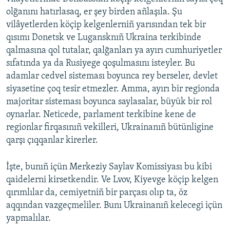
olğanını hatırlasaq, er şey birden añlaşıla. Şu
vilâyetlerden köçip kelgenlerniñ yarısından tek bir
qısımı Donetsk ve Lugansknıñ Ukraina terkibinde
qalmasına qol tutalar, qalğanları ya ayırı cumhuriyetler
sıfatında ya da Rusiyege qoşulmasını isteyler. Bu
adamlar cedvel sisteması boyunca rey berseler, devlet
siyasetine çoq tesir etmezler. Amma, ayırı bir regionda
majoritar sisteması boyunca saylasalar, büyük bir rol
oynarlar. Neticede, parlament terkibine kene de
regionlar firqasınıñ vekilleri, Ukrainanıñ bütünligine
qarşı çıqqanlar kirerler.
İşte, bunıñ içün Merkeziy Saylav Komissiyası bu kibi
qaidelerni kirsetkendir. Ve Lvov, Kiyevge köçip kelgen
qırımlılar da, cemiyetniñ bir parçası olıp ta, öz
aqqından vazgeçmeliler. Bunı Ukrainanıñ kelecegi içün
yapmalılar.