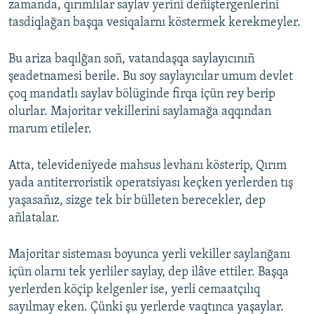
zamanda, qırımlılar saylav yerini deñiştergenlerini
tasdiqlağan başqa vesiqalarnı köstermek kerekmeyler.
Bu ariza baqılğan soñ, vatandaşqa saylayıcınıñ
şeadetnamesi berile. Bu soy saylayıcılar umum devlet
çoq mandatlı saylav bölüginde firqa içün rey berip
olurlar. Majoritar vekillerini saylamağa aqqından
marum etileler.
Atta, televideniyede mahsus levhanı kösterip, Qırım
yada antiterroristik operatsiyası keçken yerlerden tış
yaşasañız, sizge tek bir bülleten berecekler, dep
añlatalar.
Majoritar sisteması boyunca yerli vekiller saylanğanı
içün olarnı tek yerliler saylay, dep ilâve ettiler. Başqa
yerlerden köçip kelgenler ise, yerli cemaatçılıq
sayılmay eken. Çünki şu yerlerde vaqtınca yaşaylar.