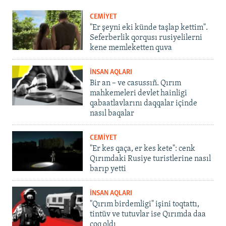
CEMİYET
"Er şeyni eki künde taşlap kettim".
Seferberlik qorqusı rusiyelilerni
kene memleketten quva
İNSAN AQLARI
Bir an – ve casussıñ. Qırım
mahkemeleri devlet hainligi
qabaatlavlarını daqqalar içinde
nasıl baqalar
CEMİYET
"Er kes qaça, er kes kete": cenk
Qırımdaki Rusiye turistlerine nasıl
barıp yetti
İNSAN AQLARI
"Qırım birdemligi" işini toqtattı,
tintüv ve tutuvlar ise Qırımda daa
çoq oldı