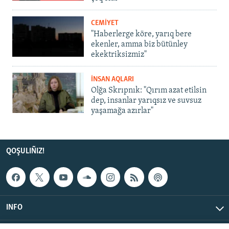
CEMİYET
"Haberlerge köre, yarıq bere
ekenler, amma biz bütünley
ekektriksizmiz"
İNSAN AQLARI
Olğa Skrıpnık: "Qırım azat etilsin
dep, insanlar yarıqsız ve suvsuz
yaşamağa azırlar"
QOŞULIÑIZ!
INFO