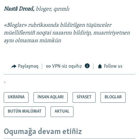
Nastâ Drozd,
bloger, qırımlı
«Bloglar» rubrikasında bildirilgen tüşünceler
müelliflerniñ noqtai nazarını bildirip, muarririyetnen
aynı olmaması mümkün
Paylaşmaq
VPN-siz oquñız
Follow us
*
UKRAİNA
İNSAN AQLARI
SİYASET
BLOGLAR
BUTÜN MALÜMAT
AKTUAL
Oqumağa devam etiñiz