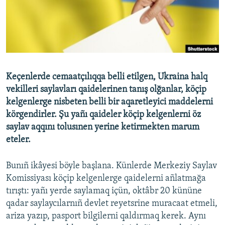
Русский
Українською
QOŞULIÑIZ!
Keçenlerde cemaatçılıqqa belli etilgen, Ukraina halq
vekilleri saylavları qaidelerinen tanış olğanlar, köçip
kelgenlerge nisbeten belli bir aqaretleyici maddelerni
RFE/RS bütün saytları
körgendirler. Şu yañı qaideler köçip kelgenlerni öz
saylav aqqını tolusınen yerine ketirmekten marum
eteler.
Bunıñ ikâyesi böyle başlana. Künlerde Merkeziy Saylav
Komissiyası köçip kelgenlerge qaidelerni añlatmağa
tırıştı: yañı yerde saylamaq içün, oktâbr 20 kününe
qadar saylaycılarnıñ devlet reyetsrine muracaat etmeli,
ariza yazıp, pasport bilgilerni qaldırmaq kerek. Aynı