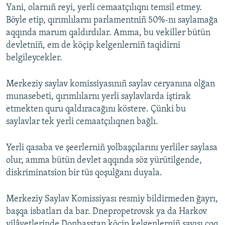
Yani, olarnıñ reyi, yerli cemaatçılıqnı temsil etmey.
Böyle etip, qırımlılarnı parlamentniñ 50%-nı saylamağa
aqqında marum qaldırdılar. Amma, bu vekiller bütün
devletniñ, em de köçip kelgenlerniñ taqidirni
belgileycekler.
Merkeziy saylav komissiyasınıñ saylav ceryanına olğan
munasebeti, qırımlılarnı yerli saylavlarda iştirak
etmekten quru qaldıracağını köstere. Çünki bu
saylavlar tek yerli cemaatçılıqnen bağlı.
Yerli qasaba ve şeerlerniñ yolbaşçılarını yerliler saylasa
olur, amma bütün devlet aqqında söz yürütilgende,
diskriminatsion bir tüs qoşulğanı duyala.
Merkeziy Saylav Komissiyası resmiy bildirmeden ğayrı,
başqa isbatları da bar. Dnepropetrovsk ya da Harkov
vilâyetlerinde Donbasstan köçip kelgenlerniñ sayısı çoq