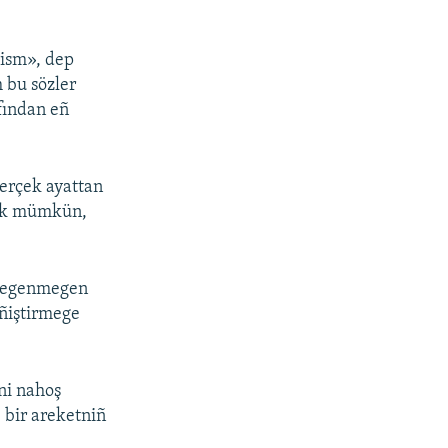
tism», dep
 bu sözler
fından eñ
kerçek ayattan
tmek mümkün,
 begenmegen
ñiştirmege
üni nahoş
 bir areketniñ