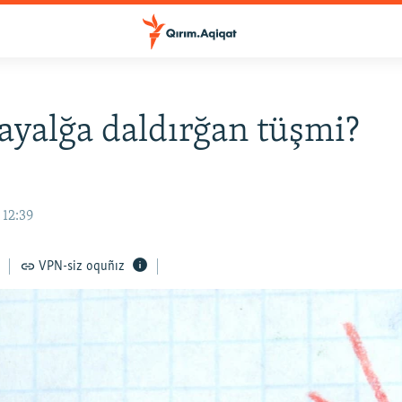
hayalğa daldırğan tüşmi?
 12:39
VPN-siz oquñız