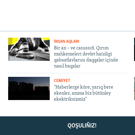
İNSAN AQLARI
Bir an – ve casussıñ. Qırım
mahkemeleri devlet hainligi
qabaatlavlarını daqqalar içinde
nasıl baqalar
CEMİYET
"Haberlerge köre, yarıq bere
ekenler, amma biz bütünley
ekektriksizmiz"
QOŞULIÑIZ!