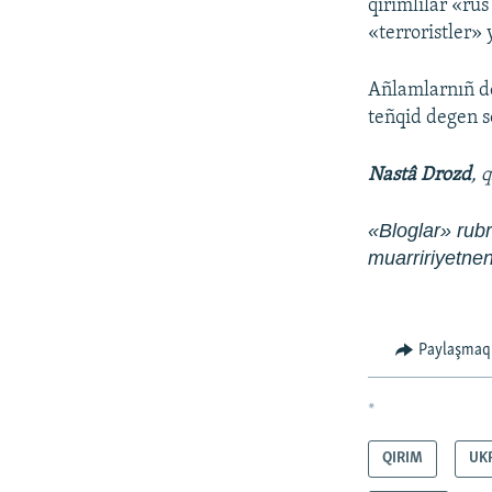
qırımlılar «rus
«terroristler»
Añlamlarnıñ de
teñqid degen s
Nastâ Drozd
, 
«Bloglar» rubri
muarririyetn
Paylaşmaq
*
QIRIM
UK