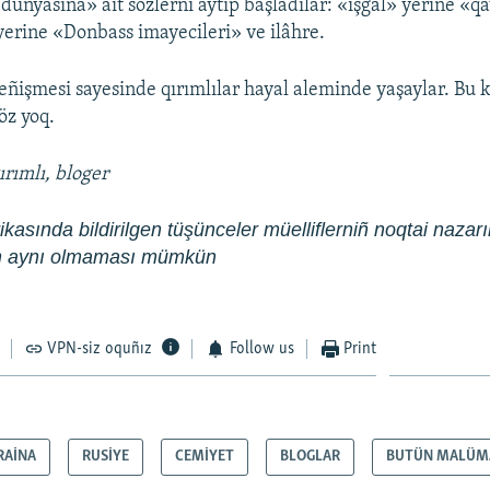
 dünyasına» ait sözlerni aytıp başladılar: «işğal» yerine «
 yerine «Donbass imayecileri» ve ilâhre.
ñişmesi sayesinde qırımlılar hayal aleminde yaşaylar. Bu 
öz yoq.
qırımlı, bloger
kasında bildirilgen tüşünceler müelliflerniñ noqtai nazarın
en aynı olmaması mümkün
VPN-siz oquñız
Follow us
Print
RAİNA
RUSİYE
CEMİYET
BLOGLAR
BUTÜN MALÜM