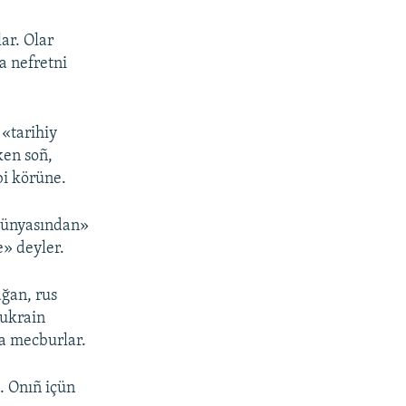
ar. Olar
a nefretni
 «tarihiy
ken soñ,
bi körüne.
 dünyasından»
» deyler.
ağan, rus
 ukrain
ğa mecburlar.
. Onıñ içün