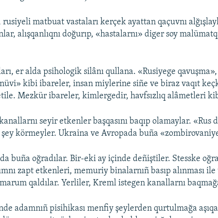
 rusiyeli matbuat vastaları kerçek ayattan qaçuvnı alğışlayl
nlar, alışqanlıqnı doğurıp, «hastalarnı» diger soy malümatq
arı, er alda psihologik silânı qullana. «Rusiyege qavuşma»,
nüvi» kibi ibareler, insan miylerine siñe ve biraz vaqıt keç
tile. Mezkür ibareler, kimlergedir, havfsızlıq alâmetleri ki
 kanallarnı seyir etkenler başqasını baqıp olamaylar. «Rus
r şey körmeyler. Ukraina ve Avropada buña «zombirovaniye
r da buña oğradılar. Bir-eki ay içinde deñiştiler. Stesske oğr
ımnı zapt etkenleri, memuriy binalarnıñ basıp alınması ile
marum qaldılar. Yerliler, Kreml istegen kanallarnı baqma
inde adamnıñ pisihikası menfiy şeylerden qurtulmağa aşıqa