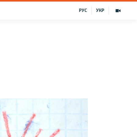
РУС
УКР