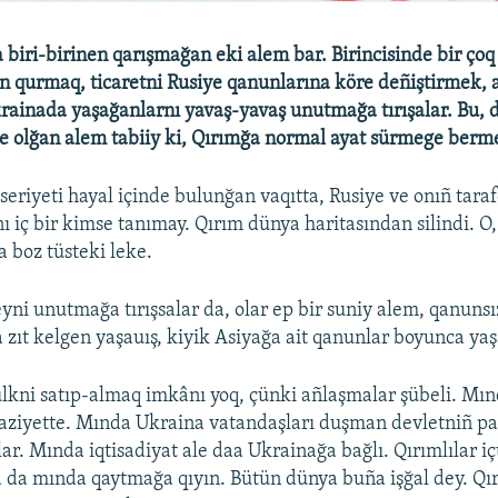
biri-birinen qarışmağan eki alem bar. Birincisinde bir ço
 qurmaq, ticaretni Rusiye qanunlarına köre deñiştirmek, 
Ukrainada yaşağanlarnı yavaş-yavaş unutmağa tırışalar. Bu, 
 olğan alem tabiiy ki, Qırımğa normal ayat sürmege berm
eseriyeti hayal içinde bulunğan vaqıtta, Rusiye ve onıñ tara
nı iç bir kimse tanımay. Qırım dünya haritasından silindi. O
a boz tüsteki leke.
eyni unutmağa tırışsalar da, olar ep bir suniy alem, qanuns
zıt kelgen yaşauış, kiyik Asiyağa ait qanunlar boyunca yaş
kni satıp-almaq imkânı yoq, çünki añlaşmalar şübeli. Mın
aziyette. Mında Ukraina vatandaşları duşman devletniñ pa
r. Mında iqtisadiyat ale daa Ukrainağa bağlı. Qırımlılar 
 da mında qaytmağa qıyın. Bütün dünya buña işğal dey. Qır