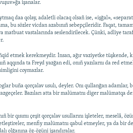
avuşuv»ğa işanalar.
ytmaq daa qolay, adaletli olacaq olsañ ise, «işğal», «separa
ma, bu sözler vicdan azabınıñ sebepçileridir. Faqat, tamam
ya matbuat vastalarında seslendirilecek. Çünki, adliye tara
r.
eñqid etmek kerekmeydir. İnsan, ağır vaziyetke tüşkende, 
nıñ aqqında ta Freyd yazğan edi, onıñ yazılarnı da red e
imligini coymazlar.
glar buña qorçalav usulı, deyler. Onı qullanğan adamlar,
zgeçeler. Bazıları atta bir malümatnı diger malümatqa de
rnıñ bir qısımı çeşit qorçalav usullarını işleteler, meselâ, öz
tleştireler, menfiy malümatnı qabul etmeyler, ya da bir de
alı olğanına öz-özüni işandıralar.