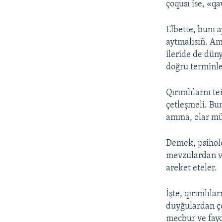
çoqusı ise, «q
Elbette, bunı a
aytmalısıñ. Am
ileride de dün
doğru terminle
Qırımlılarnı t
çetleşmeli. Bu
amma, olar mü
Demek, psiholo
mevzulardan va
areket eteler.
İşte, qırımlıla
duyğulardan çe
mecbur ve fayd