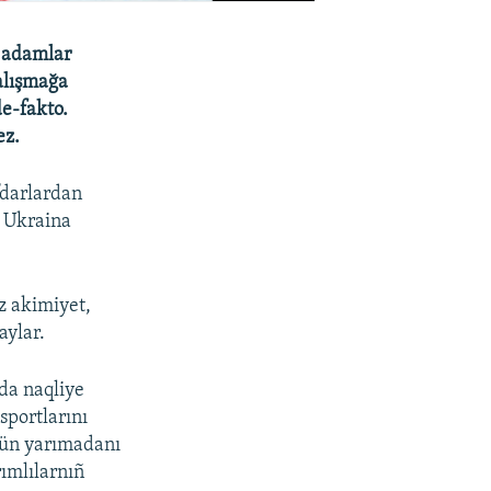
q adamlar
alışmağa
de-fakto.
ez.
fdarlardan
, Ukraina
ız akimiyet,
aylar.
da naqliye
sportlarını
içün yarımadanı
ımlılarnıñ