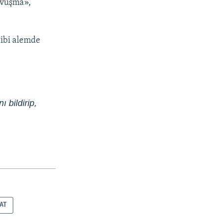
qavuşma»,
kibi alemde
ı bildirip,
AT