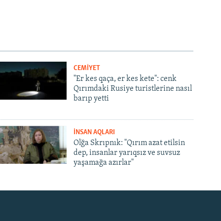
CEMİYET
"Er kes qaça, er kes kete": cenk
Qırımdaki Rusiye turistlerine nasıl
barıp yetti
İNSAN AQLARI
Olğa Skrıpnık: "Qırım azat etilsin
dep, insanlar yarıqsız ve suvsuz
yaşamağa azırlar"