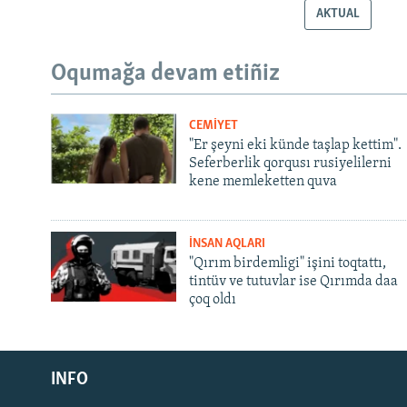
AKTUAL
Oqumağa devam etiñiz
CEMİYET
"Er şeyni eki künde taşlap kettim".
Seferberlik qorqusı rusiyelilerni
kene memleketten quva
İNSAN AQLARI
"Qırım birdemligi" işini toqtattı,
tintüv ve tutuvlar ise Qırımda daa
çoq oldı
Русский
INFO
Українською