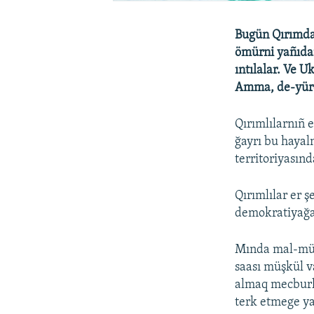
Bugün Qırımda 
ömürni yañıdan
ıntılalar. Ve 
Amma, de-yüre
Qırımlılarnıñ 
ğayrı bu hayal
territoriyasınd
Qırımlılar er ş
demokratiyağa 
Mında mal-mül
saası müşkül v
almaq mecburla
terk etmege ya