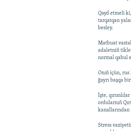
Qayd etmeli ki,
tarqatqan yala
besley.
Matbuat vastal
adaletniñ tikle
normal qabul e
Onıñ içün, rus
ğayrı başqa bi
İşte, qırımlıla
ordularnıñ Qır
kanallarından 
Stress vaziyet