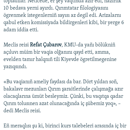
topladılar. Neticede, er şey vaqtında azır edi, nazirlik
10 bedava yerni ayırdı. Qırımtatar filologiyasını
ögrenmek istegenlerniñ sayısı az degil edi. Arizalarnı
qabul etken komissiyada bildirgenleri kibi, bir yerge 6
adam iddia etti.
Meclis reisi
Refat Çubarov
, KMU-da yañı bölükniñ
açıluvı müim bir vaqia olğanını qayd etti, amma,
evelden tamır halqnıñ tili Kiyevde ögretilmegenine
yazıqsındı.
«Bu vaqianıñ ameliy faydası da bar. Dört yıldan soñ,
bakalavr mezunları Qırım şaraitlerinde çalışmağa azır
olacaqlarına ümüt besleymiz. Çünki, bu vaqıtqa qadar
Qırım tolusınen azat olunacağında iç şübemiz yoq», –
dedi Meclis reisi.
Eñ meraqlısı şu ki, birinci kurs talebeleri arasında iç bir