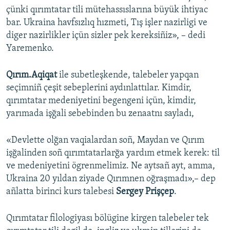
çünki qırımtatar tili mütehassıslarına büyük ihtiyac
bar. Ukraina havfsızlıq hızmeti, Tış işler nazirligi ve
diger nazirlikler içün sizler pek kereksiñiz», – dedi
Yaremenko.
Qırım.Aqiqat
ile subetleşkende, talebeler yapqan
seçimniñ çeşit sebeplerini aydınlattılar. Kimdir,
qırımtatar medeniyetini begengeni içün, kimdir,
yarımada işğali sebebinden bu zenaatnı sayladı,
«Devlette olğan vaqialardan soñ, Maydan ve Qırım
işğalinden soñ qırımtatarlarğa yardım etmek kerek: til
ve medeniyetini ögrenmelimiz. Ne aytsañ ayt, amma,
Ukraina 20 yıldan ziyade Qırımnen oğraşmadı»,– dep
añlatta birinci kurs talebesi
Sergey Prişçep
.
Qırımtatar filologiyası bölügine kirgen talebeler tek