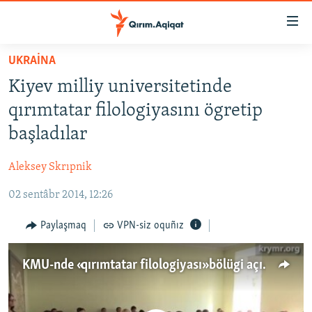
Link
açıqlığı
Esas
UKRAİNA
mündericege
HABERLER
Kiyev milliy universitetinde
qaytmaq
SİYASET
Baş
qırımtatar filologiyasını ögretip
İQTİSADİYAT
navigatsiyağa
başladılar
qaytmaq
CEMİYET
Qıdıruvğa
Aleksey Skrıpnik
MEDENİYET
qaytmaq
02 sentâbr 2014, 12:26
İNSAN AQLARI
VİDEO
Paylaşmaq
VPN-siz oquñız
SÜRET
KMU-nde «qırımtatar filologiyası» bölügi açıldı
BLOGLAR
FİKİR