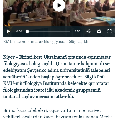
No media source currently available
Русский
Українською
0:00
1:56
QOŞULIÑIZ!
KMU-nde «qırımtatar filologiyası» bölügi açıldı
Kiyev – Birinci kere Ukrainanıñ qıtasında «qırımtatar
RFE/RS bütün saytları
filologiyası» bölügi açıldı. Qırım tamır halqınıñ tili ve
edebiyatını Şevçenko adına universitetiniñ talebeleri
sentâbrniñ 1-nden başlap ögrenecekler. Bilgi künü
KMU-niñ filologiya İnstitutında kelecekte qırımtatar
filologlarından ibaret ilki akademik gruppasınıñ
tantanalı açıluv merasimi ötkerildi.
Birinci kurs talebeleri, oquv yurtunıñ memuriyeti
vekilleri, ocalardan ğayrı, bayram toplaşuvında Meclis