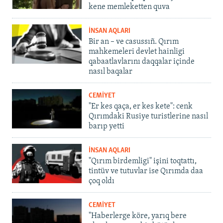
kene memleketten quva
İNSAN AQLARI
Bir an – ve casussıñ. Qırım
mahkemeleri devlet hainligi
qabaatlavlarını daqqalar içinde
nasıl baqalar
CEMİYET
"Er kes qaça, er kes kete": cenk
Qırımdaki Rusiye turistlerine nasıl
barıp yetti
İNSAN AQLARI
"Qırım birdemligi" işini toqtattı,
tintüv ve tutuvlar ise Qırımda daa
çoq oldı
CEMİYET
"Haberlerge köre, yarıq bere