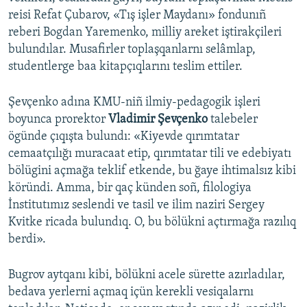
reisi Refat Çubarov, «Tış işler Maydanı» fondunıñ
reberi Bogdan Yaremenko, milliy areket iştirakçileri
bulundılar. Musafirler toplaşqanlarnı selâmlap,
studentlerge baa kitapçıqlarını teslim ettiler.
Şevçenko adına KMU-niñ ilmiy-pedagogik işleri
boyunca prorektor
Vladimir Şevçenko
talebeler
ögünde çıqışta bulundı: «Kiyevde qırımtatar
cemaatçılığı muracaat etip, qırımtatar tili ve edebiyatı
bölügini açmağa teklif etkende, bu ğaye ihtimalsız kibi
köründi. Amma, bir qaç künden soñ, filologiya
İnstitutımız seslendi ve tasil ve ilim naziri Sergey
Kvitke ricada bulundıq. O, bu bölükni açtırmağa razılıq
berdi».
Bugrov aytqanı kibi, bölükni acele sürette azırladılar,
bedava yerlerni açmaq içün kerekli vesiqalarnı