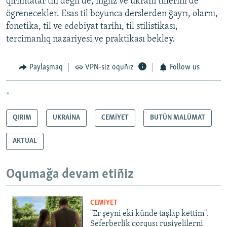
qırımtatar tili degil de, ingliz ve ukrain tillerini de
ögrenecekler. Esas til boyunca derslerden ğayrı, olarnı,
fonetika, til ve edebiyat tarihı, til stilistikası,
tercimanlıq nazariyesi ve praktikası bekley.
Paylaşmaq
VPN-siz oquñız
Follow us
*
QIRIM
UKRAİNA
CEMİYET
BUTÜN MALÜMAT
AKTUAL
Oqumağa devam etiñiz
CEMİYET
"Er şeyni eki künde taşlap kettim".
Seferberlik qorqusı rusiyelilerni