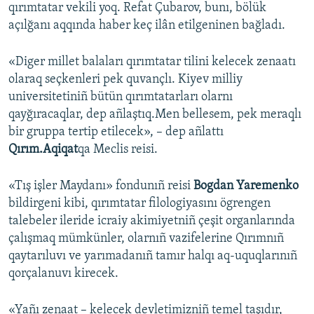
qırımtatar vekili yoq. Refat Çubarov, bunı, bölük
açılğanı aqqında haber keç ilân etilgeninen bağladı.
«Diger millet balaları qırımtatar tilini kelecek zenaatı
olaraq seçkenleri pek quvançlı. Kiyev milliy
universitetiniñ bütün qırımtatarları olarnı
qayğıracaqlar, dep añlaştıq.Men bellesem, pek meraqlı
bir gruppa tertip etilecek», – dep añlattı
Qırım.Aqiqat
qa Meclis reisi.
«Tış işler Maydanı» fondunıñ reisi
Bogdan Yaremenko
bildirgeni kibi, qırımtatar filologiyasını ögrengen
talebeler ileride icraiy akimiyetniñ çeşit organlarında
çalışmaq mümkünler, olarnıñ vazifelerine Qırımnıñ
qaytarıluvı ve yarımadanıñ tamır halqı aq-uquqlarınıñ
qorçalanuvı kirecek.
«Yañı zenaat – kelecek devletimizniñ temel taşıdır,