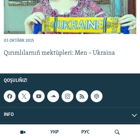
03 OKTÂBR 2015
Qırımlılarnıñ mektüpleri: Men – Ukraina
QOŞULIÑIZ!
INFO
© Qırım.Aqiqat, 2026 | All Rights Reserved.
УКР
РУС