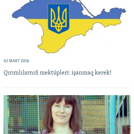
Русский
Українською
QOŞULIÑIZ!
02 MART 2016
RFE/RS bütün saytları
Qırımlılarnıñ mektüpleri: işanmaq kerek!