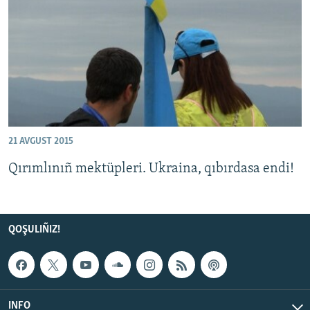
Русский
Українською
QOŞULIÑIZ!
21 AVGUST 2015
RFE/RS bütün saytları
Qırımlınıñ mektüpleri. Ukraina, qıbırdasa endi!
QOŞULIÑIZ!
INFO