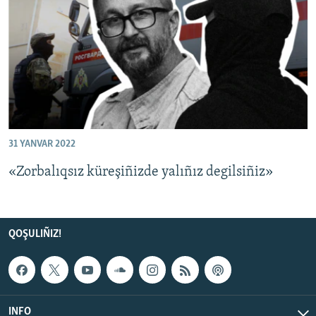
Русский
Українською
QOŞULIÑIZ!
31 YANVAR 2022
RFE/RS bütün saytları
«Zorbalıqsız küreşiñizde yalıñız degilsiñiz»
QOŞULIÑIZ!
INFO