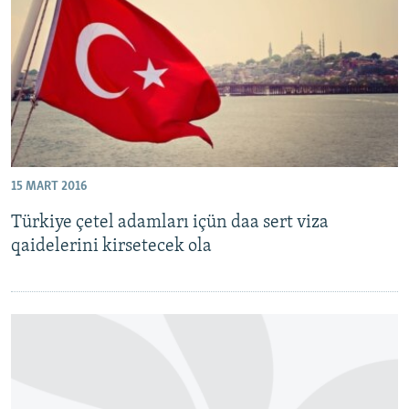
Русский
Українською
QOŞULIÑIZ!
15 MART 2016
RFE/RS bütün saytları
Türkiye çetel adamları içün daa sert viza
qaidelerini kirsetecek ola