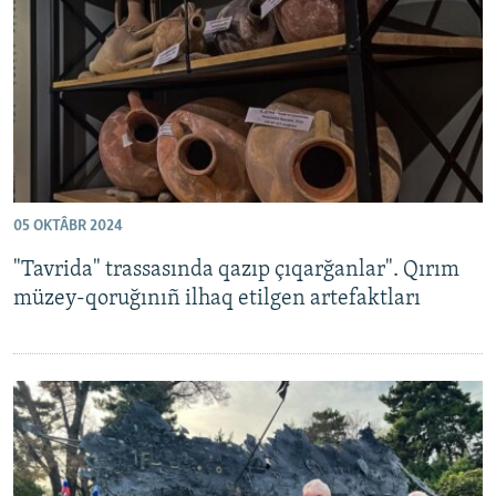
Русский
Українською
QOŞULIÑIZ!
05 OKTÂBR 2024
RFE/RS bütün saytları
"Tavrida" trassasında qazıp çıqarğanlar". Qırım
müzey-qoruğınıñ ilhaq etilgen artefaktları