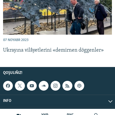
07 NOYABR 2023
Ukrayına vilâyetlerini «demirnen döggenler»
QOŞULIÑIZ!
INFO
© Qırım.Aqiqat, 2026 | All Rights Reserved.