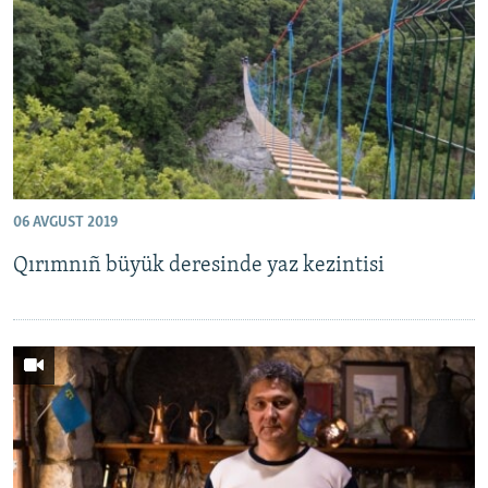
Русский
Українською
QOŞULIÑIZ!
06 AVGUST 2019
RFE/RS bütün saytları
Qırımnıñ büyük deresinde yaz kezintisi