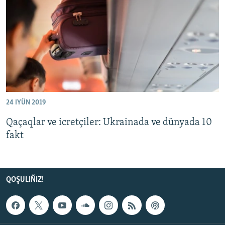
Русский
Українською
QOŞULIÑIZ!
24 IYÜN 2019
RFE/RS bütün saytları
Qaçaqlar ve icretçiler: Ukrainada ve dünyada 10
fakt
QOŞULIÑIZ!