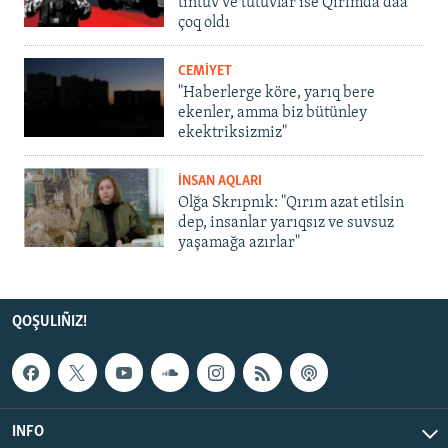
tintüv ve tutuvlar ise Qırımda daa
çoq oldı
CEMİYET
"Haberlerge köre, yarıq bere
ekenler, amma biz bütünley
ekektriksizmiz"
İNSAN AQLARI
Olğa Skrıpnık: "Qırım azat etilsin
dep, insanlar yarıqsız ve suvsuz
yaşamağa azırlar"
QOŞULIÑIZ!
INFO