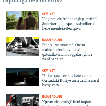
Oqumağa devam etiñiz
CEMİYET
"Er şeyni eki künde taşlap kettim".
Seferberlik qorqusı rusiyelilerni
kene memleketten quva
İNSAN AQLARI
Bir an – ve casussıñ. Qırım
mahkemeleri devlet hainligi
qabaatlavlarını daqqalar içinde
nasıl baqalar
CEMİYET
"Er kes qaça, er kes kete": cenk
Qırımdaki Rusiye turistlerine nasıl
barıp yetti
İNSAN AQLARI
"Qırım birdemligi" işini toqtattı,