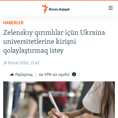
Link
açıqlığı
Esas
HABERLER
mündericege
HABERLER
Zelenskıy qırımlılar içün Ukraina
qaytmaq
SİYASET
Baş
universitetlerine kirişni
İQTİSADİYAT
navigatsiyağa
qolaylaştırmaq istey
qaytmaq
CEMİYET
Qıdıruvğa
18 fevral 2020, 13:42
MEDENİYET
qaytmaq
Paylaşmaq
VPN-siz oquñız
İNSAN AQLARI
VİDEO
SÜRET
BLOGLAR
FİKİR