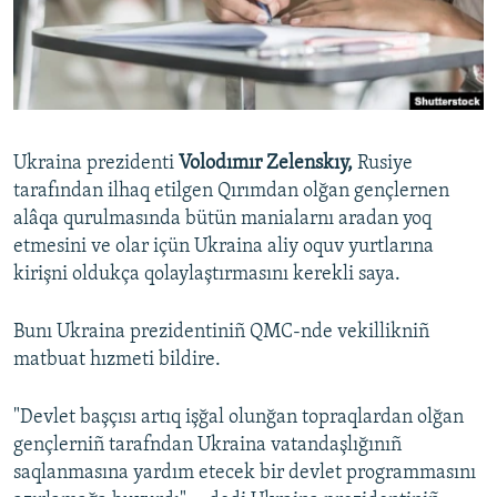
Русский
Українською
QOŞULIÑIZ!
Ukraina prezidenti
Volodımır Zelenskıy,
Rusiye
tarafından ilhaq etilgen Qırımdan olğan gençlernen
alâqa qurulmasında bütün manialarnı aradan yoq
RFE/RS bütün saytları
etmesini ve olar içün Ukraina aliy oquv yurtlarına
kirişni oldukça qolaylaştırmasını kerekli saya.
Bunı Ukraina prezidentiniñ QMC-nde vekillikniñ
matbuat hızmeti bildire.
"Devlet başçısı artıq işğal olunğan topraqlardan olğan
gençlerniñ tarafndan Ukraina vatandaşlığınıñ
saqlanmasına yardım etecek bir devlet programmasını