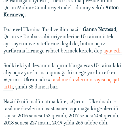
azırlamağa buyurdı", - dedi Ukraina prezidentiniñ
Qırım Muhtar Cumhuriyetindeki daimiy vekili
Anton
Korınevıç.
Daa evel Ukraina Tasil ve ilim naziri
Ğanna Novosad,
Qırım ve Donbass abituriyentlerine Ukrainanıñ tek
ayrı-ayrı universitetlerine degil de, bütün oquv
yurtlarına kirmege ruhset bermek kerek, dep
ayta edi.
Soñki eki yıl devamında qırımlılarğa esas Ukrainadaki
aliy oquv yurtlarına oqumağa kirmege yardım etken
«Qırım – Ukrainadır»
tasil merkezleriniñ sayısı üç qat
arttı
, şimdi 35 danesi bar.
Nazirlikniñ malümatına köre, «Qırım – Ukrainadır»
tasil merkezleriniñ vastasınen oqumağa kirgenlerniñ
sayısı: 2016 senesi 153 qırımlı, 2017 senesi 204 qırımlı,
2018 senesi 227 insan, 2019 yılda 265 talebe oldı.​