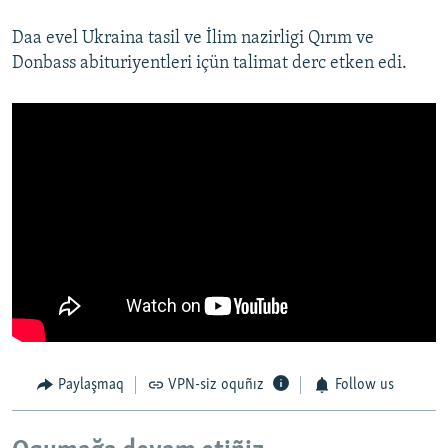
Daa evel Ukraina tasil ve İlim nazirligi Qırım ve
Donbass abituriyentleri içün talimat derc etken edi.
Paylaşmaq
VPN-siz oquñız
Follow us