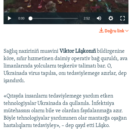
Auto
0:00
2:52
270p
Doğru link
360p
Auto
270p
360p
404p
404p
Sağlıq naziriniñ muavini
Viktor Lâşkonıñ
bildirgenine
köre, sıñır hızmetinen daimiy operativ bağ quruldı, ava
1080p
1080p
limanlarında yolcularnı teşkerüv talimatı bar. O,
Ukrainada virus tapılsa, onı tedaviylemege azırlar, dep
işandırdı.
«Qıtayda insanlarnı tedaviylemege yardım etken
tehnologiyalar Ukrainada da qullanıla. İnfektsiya
mütehassısı olarnı bile ve olardan faydalanmağa azır.
Böyle tehnologiyalar yardımınen olar mantarğa oşağan
hastalıqlarnı tedaviyley», – dep qayd etti Lâşko.