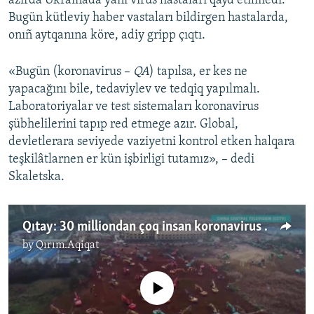
azırda Ukrainada yañı virus hastaları qayd etilmedi.
Bugün kütleviy haber vastaları bildirgen hastalarda,
Русский
onıñ aytqanına köre, adiy gripp çıqtı.
Українською
«Bugün (koronavirus –
QA
) tapılsa, er kes ne
QOŞULIÑIZ!
yapacağını bile, tedaviylev ve tedqiq yapılmalı.
Laboratoriyalar ve test sistemaları koronavirus
şübhelilerini tapıp red etmege azır. Global,
devletlerara seviyede vaziyetni kontrol etken halqara
RFE/RS bütün saytları
teşkilâtlarnen er kün işbirligi tutamız», – dedi
Skaletska.
Qıtay: 30 milliondan çoq insan koronavirus sebebinden karantin alanında qala (video)
by
Qırım.Aqiqat
No media source currently available