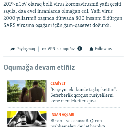
2019-nCoV olaraq belli virus koronavirusnıñ yañı çeşiti
sayıla, daa evel insanlarda olmağan edi. Yañı virus
2000 yıllarınıñ başında dünyada 800 insannı öldürgen
SARS virusına oşağanı içün ğam-qasevet doğurdı.
Paylaşmaq
VPN-siz oquñız
Follow us
Oqumağa devam etiñiz
CEMİYET
"Er şeyni eki künde taşlap kettim".
Seferberlik qorqusı rusiyelilerni
kene memleketten quva
İNSAN AQLARI
Bir an – ve casussıñ. Qırım
mahkemeleri devlet hainligi