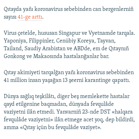
Qıtayda yañı koronavirus sebebinden can bergenlerniñ
sayısı
41-ge arttı
.
Virus çetelde, hususan Singapur ve Vyetnamde tarqala.
Yaponiya, Filippinler, Cenübiy Koreya, Tayvan,
Tailand, Saudiy Arabistan ve ABDde, em de Qıtaynıñ
Gonkong ve Makaosında hastalanğanlar bar.
Qıtay akimiyeti tarqalğan yañı koronavirus sebebinden
41 million insan yaşağan 13 şeerni karantinge qapattı.
Dünya sağlıq teşkilâtı, diger beş memlekette hastalar
qayd etilgenine baqmadan, dünyada fevqulâde
vaziyetni ilân etmedi. Yanvarniñ 23-nde DST «halqara
fevqulâde vaziyetni» ilân etmege acet yoq, dep bildirdi,
amma «Qıtay içün bu fevqulâde vaziyet».