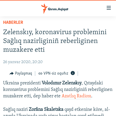
Link
açıqlığı
Esas
HABERLER
mündericege
HABERLER
Zelenskıy, koronavirus problemini
qaytmaq
SİYASET
Baş
Sağlıq nazirliginiñ reberliginen
İQTİSADİYAT
navigatsiyağa
muzakere etti
qaytmaq
CEMİYET
Qıdıruvğa
26 yanvar 2020, 20:20
MEDENİYET
qaytmaq
Paylaşmaq
VPN-siz oquñız
İNSAN AQLARI
Ukraina prezidenti
Volodımır Zelenskıy
, Qıtaydaki
VİDEO
koronavirus problemini Sağlıq nazirliginiñ reberliginen
SÜRET
muzakere etti, dep haber ete
Azatlıq Radiosı
.
BLOGLAR
Sağlıq naziri
Zorâna Skaletska
qayd etkenine köre, al-
FİKİR