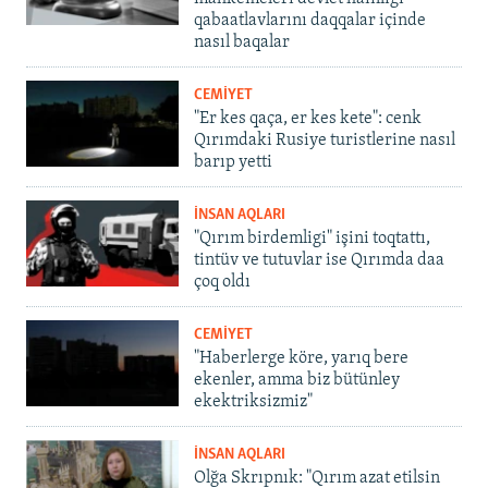
qabaatlavlarını daqqalar içinde
nasıl baqalar
CEMİYET
"Er kes qaça, er kes kete": cenk
Qırımdaki Rusiye turistlerine nasıl
barıp yetti
İNSAN AQLARI
"Qırım birdemligi" işini toqtattı,
tintüv ve tutuvlar ise Qırımda daa
çoq oldı
CEMİYET
"Haberlerge köre, yarıq bere
ekenler, amma biz bütünley
ekektriksizmiz"
İNSAN AQLARI
Olğa Skrıpnık: "Qırım azat etilsin