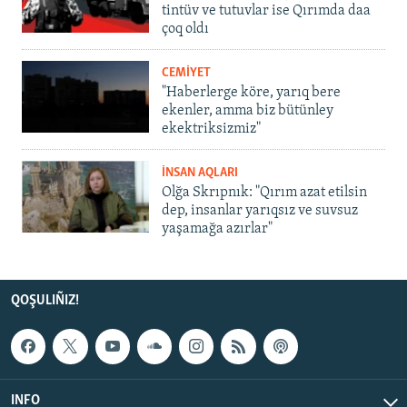
tintüv ve tutuvlar ise Qırımda daa
çoq oldı
CEMİYET
"Haberlerge köre, yarıq bere
ekenler, amma biz bütünley
ekektriksizmiz"
İNSAN AQLARI
Olğa Skrıpnık: "Qırım azat etilsin
dep, insanlar yarıqsız ve suvsuz
yaşamağa azırlar"
QOŞULIÑIZ!
INFO