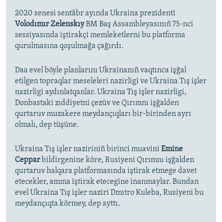
2020 senesi sentâbr ayında Ukraina prezidenti
Volodımır Zelenskıy
BM Baş Assambleyasınıñ 75-nci
sessiyasında iştirakçi memleketlerni bu platforma
qurulmasına qoşulmağa çağırdı.
Daa evel böyle planlarını Ukrainanıñ vaqtınca işğal
etilgen topraqlar meseleleri nazirligi ve Ukraina Tış işler
nazirligi aydınlatqanlar. Ukraina Tış işler nazirligi,
Donbastaki zıddiyetni çezüv ve Qırımnı işğalden
qurtaruv muzakere meydançıqları bir-birinden ayrı
olmalı, dep tüşüne.
Ukraina Tış işler naziriniñ birinci muavini
Emine
Ceppar
bildirgenine köre, Rusiyeni Qırımnı işğalden
qurtaruv halqara platformasında iştirak etmege davet
etecekler, amma iştirak etecegine inanmaylar. Bundan
evel Ukraina Tış işler naziri Dmıtro Kuleba, Rusiyeni bu
meydançıqta körmey, dep ayttı.