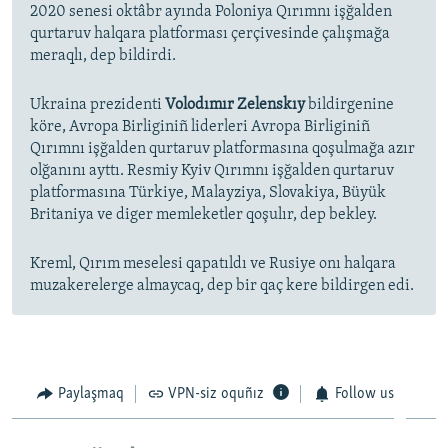
2020 senesi oktâbr ayında Poloniya Qırımnı işğalden
qurtaruv halqara platforması çerçivesinde çalışmağa
meraqlı, dep bildirdi.
Ukraina prezidenti
Volodımır Zelenskıy
bildirgenine
köre, Avropa Birliginiñ liderleri Avropa Birliginiñ
Qırımnı işğalden qurtaruv platformasına qoşulmağa azır
olğanını ayttı. Resmiy Kyiv Qırımnı işğalden qurtaruv
platformasına Türkiye, Malayziya, Slovakiya, Büyük
Britaniya ve diger memleketler qoşulır, dep bekley.
Kreml, Qırım meselesi qapatıldı ve Rusiye onı halqara
muzakerelerge almaycaq, dep bir qaç kere bildirgen edi.
Paylaşmaq
VPN-siz oquñız
Follow us