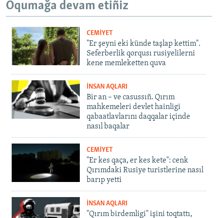
Oqumağa devam etiñiz
CEMİYET
"Er şeyni eki künde taşlap kettim".
Seferberlik qorqusı rusiyelilerni
kene memleketten quva
İNSAN AQLARI
Bir an – ve casussıñ. Qırım
mahkemeleri devlet hainligi
qabaatlavlarını daqqalar içinde
nasıl baqalar
CEMİYET
"Er kes qaça, er kes kete": cenk
Qırımdaki Rusiye turistlerine nasıl
barıp yetti
İNSAN AQLARI
"Qırım birdemligi" işini toqtattı,