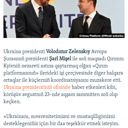
Русский
Українською
QOŞULIÑIZ!
Ukraina prezidenti
Volodımır Zelenskıy
Avropa
Şurasınıñ prezidenti
Şarl Mişel
ile soñ maqsadı Qırımnı
RFE/RS bütün saytları
Kyivniñ nezareti astına qaytarmaq olğan «Qırım
platformasınıñ» ilerideki işi çerçivesinde diger halqara
ortaqlar ile küçlerniñ koordinatsiyasını muzakere etti.
Ukraina prezidentiniñ ofisinde
haber etkenleri kibi,
körüşüv avgustnıñ 23-nde aqşam sammitten soñ olıp
keçken.
«Ukrainanı, suverenitetimizni ve mustaqilligimizni
desteklegeniñiz içün bir daa teşekkür etmek isteyim.