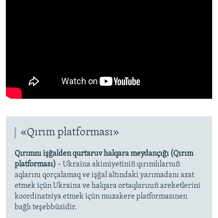
«Qırım platforması»
Qırımnı işğalden qurtaruv halqara meydançığı (Qırım
platforması)
– Ukraina akimiyetiniñ qırımlılarnıñ
aqlarını qorçalamaq ve işğal altındaki yarımadanı azat
etmek içün Ukraina ve halqara ortaqlarınıñ areketlerini
koordinatsiya etmek içün muzakere platformasınen
bağlı teşebbüsidir.