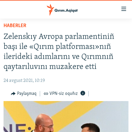
Link
açıqlığı
Esas
HABERLER
mündericege
HABERLER
Zelenskıy Avropa parlamentiniñ
qaytmaq
SİYASET
Baş
başı ile «Qırım platforması»nıñ
İQTİSADİYAT
navigatsiyağa
ilerideki adımlarını ve Qırımnıñ
qaytmaq
CEMİYET
qaytarıluvını muzakere etti
Qıdıruvğa
MEDENİYET
qaytmaq
24 avgust 2021, 10:19
İNSAN AQLARI
Paylaşmaq
VPN-siz oquñız
VİDEO
SÜRET
BLOGLAR
FİKİR