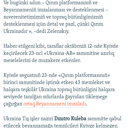
Ve bugünki adım – Qırım platformasınıñ ve
Beyannameniñ imzalanması ve desteklenmesi –
suverenitetimizniñ ve topraq bütünligimizniñ
desteklenmesi içün detal ve pazl, çünki Qırım
Ukrainadır », –dedi Zelenskıy.
Haber etilgeni kibi, taraflar oktâbrniñ 12-nde Kyivde
keçirilecek 23-nci «Ukraina-AB» sammitine azırlıq
meselelerini de muzakere etkenler.
Kyivde avgustnıñ 23-nde «Qırım platformasınıñ»
birinci sammitinde iştirak etken 43 memleket ve
halqara teşkilât Ukraina topraq bütünligini halqara
seviyede tanılğan sıñırlarda ğayrıdan tiklemege
çağırğan
ortaq Beyannameni imzaladı
.
Ukraina Tış işler naziri
Dmıtro Kuleba
sammitte qabul
etilecek beyannamağa temsilcileri Kyivge kelmegen