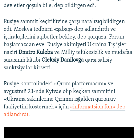
devletler qoşula bile, dep bildirgen edi.
Rusiye sammit keçirilüvine qarşı naralızıq bildirgen
edi. Moskva tedbirni «şabaş» dep adlandırdı ve
iştirakçilerini aqibetler bekley, dep qorquza. Forum
başlamazdan evel Rusiye akimiyeti Ukraina Tış işler
naziri
Dmıtro Kuleba
ve Milliy telükesizlik ve mudafaa
şurasınıñ kâtibi
Oleksiy Danilovğa
qarşı şahsiy
sanktsiyalar kirsetti.
Rusiye kontrolindeki «Qırım platformasını» ve
avgustnıñ 23-nde Kyivde olıp keçken sammitini
«Ukraina sakinlerine Qırımnı işğalden qurtaruv
faaliyetini köstermek» içün
«informatsion fon» dep
adlandırdı
.