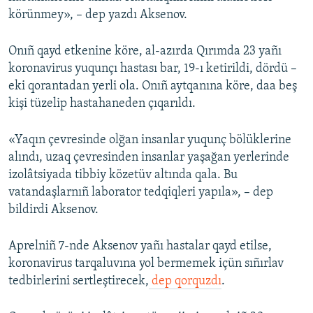
körünmey», – dep yazdı Aksenov.
Onıñ qayd etkenine köre, al-azırda Qırımda 23 yañı
koronavirus yuqunçı hastası bar, 19-ı ketirildi, dördü –
eki qorantadan yerli ola. Onıñ aytqanına köre, daa beş
kişi tüzelip hastahaneden çıqarıldı.
«Yaqın çevresinde olğan insanlar yuqunç bölüklerine
alındı, uzaq çevresinden insanlar yaşağan yerlerinde
izolâtsiyada tibbiy közetüv altında qala. Bu
vatandaşlarnıñ laborator tedqiqleri yapıla», – dep
bildirdi Aksenov.
Aprelniñ 7-nde Aksenov yañı hastalar qayd etilse,
koronavirus tarqaluvına yol bermemek içün sıñırlav
tedbirlerini sertleştirecek,
dep qorquzdı
.