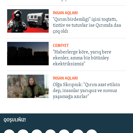
İNSAN AQLARI
"Qırım birdemligi" işini toqtattı,
tintüv ve tutuvlar ise Qırımda daa
çoq oldı
CEMİYET
"Haberlerge köre, yarıq bere
ekenler, amma biz bütünley
ekektriksizmiz"
İNSAN AQLARI
Olğa Skrıpnık: "Qırım azat etilsin
dep, insanlar yarıqsız ve suvsuz
yaşamağa azırlar"
QOŞULIÑIZ!