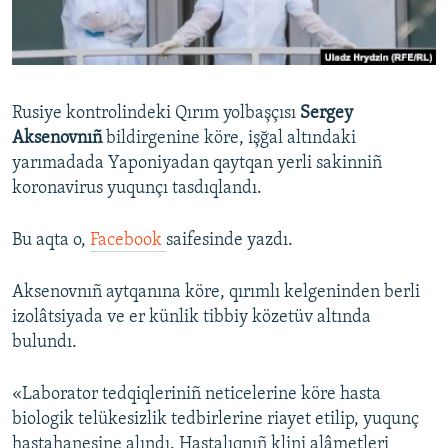
Русский
Українською
Rusiye kontrolindeki Qırım yolbaşçısı
Sergey
QOŞULIÑIZ!
Aksenovnıñ
bildirgenine köre, işğal altındaki
yarımadada Yaponiyadan qaytqan yerli sakinniñ
koronavirus yuqunçı tasdıqlandı.
RFE/RS bütün saytları
Bu aqta o,
Facebook
saifesinde yazdı.
Aksenovnıñ aytqanına köre, qırımlı kelgeninden berli
izolâtsiyada ve er künlik tibbiy közetüv altında
bulundı.
«Laborator tedqiqleriniñ neticelerine köre hasta
biologik telükesizlik tedbirlerine riayet etilip, yuqunç
hastahanesine alındı. Hastalıqnıñ klini alâmetleri