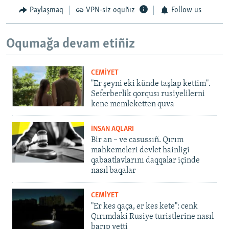
Paylaşmaq
VPN-siz oquñız
Follow us
Oqumağa devam etiñiz
CEMİYET
"Er şeyni eki künde taşlap kettim".
Seferberlik qorqusı rusiyelilerni
kene memleketten quva
İNSAN AQLARI
Bir an – ve casussıñ. Qırım
mahkemeleri devlet hainligi
qabaatlavlarını daqqalar içinde
nasıl baqalar
CEMİYET
"Er kes qaça, er kes kete": cenk
Qırımdaki Rusiye turistlerine nasıl
barıp yetti