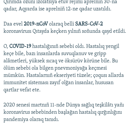
Qırımda özüni izolâtsiya etüv rejimi aprelniñ 30-na
qadar, Aqyarda ise aprelniñ 12-ne qadar uzatıldı.
Daa evel
2019-nCoV
olaraq belli
SARS-CoV-2
koronavirusı Qıtayda keçken yılnıñ soñunda qayd etildi.
O,
COVID-19
hastalığınıñ sebebi oldı. Hastalıq yengil
keçe bile, bazı insanlarda suvuqlanuv ve gripp
alâmetleri, yüksek sıcaq ve öksürüv körüne bile. Bu
ölüm sebebi ola bilgen pnevmoniyağa keçmesi
mümkün. Hastalarnıñ ekseriyeti tüzele; çoqusı allarda
immunitet sisteması zayıf olğan insanlar, hususan
qartlar vefat ete.
2020 senesi martnıñ 11-nde Dünya sağlıq teşkilâtı yañı
koronavirus sebebinden başlağan hastalıq qırğınlığını
pandemiya olaraq tanıdı.