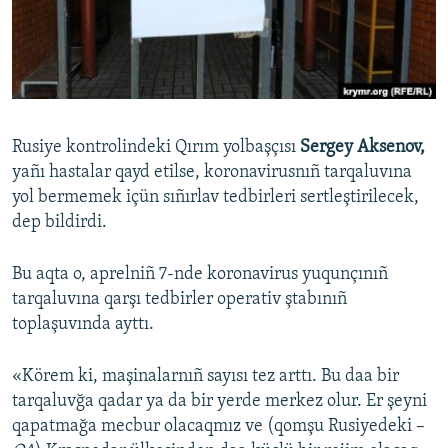
Русский
Українською
QOŞULIÑIZ!
Rusiye kontrolindeki Qırım yolbaşçısı
Sergey Aksenov,
yañı hastalar qayd etilse, koronavirusnıñ tarqaluvına
yol bermemek içün sıñırlav tedbirleri sertleştirilecek,
RFE/RS bütün saytları
dep bildirdi.
Bu aqta o, aprelniñ 7-nde koronavirus yuqunçınıñ
tarqaluvına qarşı tedbirler operativ ştabınıñ
toplaşuvında ayttı.
«Körem ki, maşinalarnıñ sayısı tez arttı. Bu daa bir
tarqaluvğa qadar ya da bir yerde merkez olur. Er şeyni
qapatmağa mecbur olacaqmız ve (qomşu Rusiyedeki –