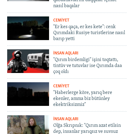
qabaatlavlarını daqqalar içinde
nasıl baqalar
CEMİYET
"Er kes qaça, er kes kete": cenk
Qırımdaki Rusiye turistlerine nasıl
barıp yetti
İNSAN AQLARI
"Qırım birdemligi" işini toqtattı,
tintüv ve tutuvlar ise Qırımda daa
çoq oldı
CEMİYET
"Haberlerge köre, yarıq bere
ekenler, amma biz bütünley
ekektriksizmiz"
İNSAN AQLARI
Olğa Skrıpnık: "Qırım azat etilsin
dep, insanlar yarıqsız ve suvsuz