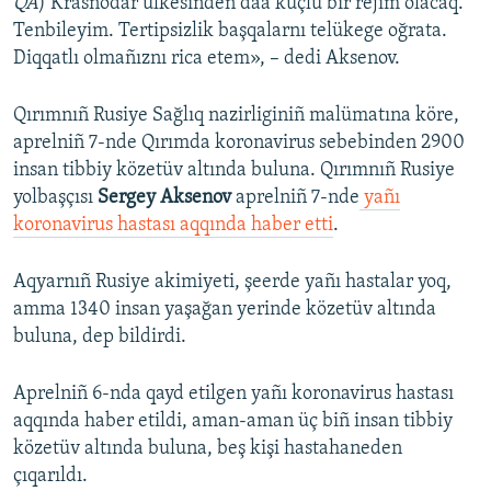
QA
) Krasnodar ülkesinden daa küçlü bir rejim olacaq.
Tenbileyim. Tertipsizlik başqalarnı telükege oğrata.
Diqqatlı olmañıznı rica etem», – dedi Aksenov.
Qırımnıñ Rusiye Sağlıq nazirliginiñ malümatına köre,
aprelniñ 7-nde Qırımda koronavirus sebebinden 2900
insan tibbiy közetüv altında buluna. Qırımnıñ Rusiye
yolbaşçısı
Sergey Aksenov
aprelniñ 7-nde
yañı
koronavirus hastası aqqında haber etti
.
Aqyarnıñ Rusiye akimiyeti, şeerde yañı hastalar yoq,
amma 1340 insan yaşağan yerinde közetüv altında
buluna, dep bildirdi.
Aprelniñ 6-nda qayd etilgen yañı koronavirus hastası
aqqında haber etildi, aman-aman üç biñ insan tibbiy
közetüv altında buluna, beş kişi hastahaneden
çıqarıldı.