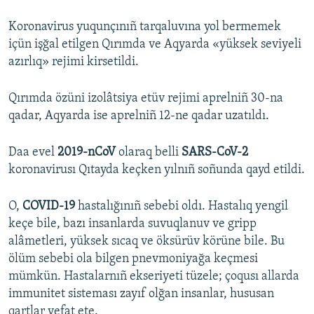
Koronavirus yuqunçınıñ tarqaluvına yol bermemek
içün işğal etilgen Qırımda ve Aqyarda «yüksek seviyeli
azırlıq» rejimi kirsetildi.
Qırımda özüni izolâtsiya etüv rejimi aprelniñ 30-na
qadar, Aqyarda ise aprelniñ 12-ne qadar uzatıldı.
Daa evel
2019-nCoV
olaraq belli
SARS-CoV-2
koronavirusı Qıtayda keçken yılnıñ soñunda qayd etildi.
O,
COVID-19
hastalığınıñ sebebi oldı. Hastalıq yengil
keçe bile, bazı insanlarda suvuqlanuv ve gripp
alâmetleri, yüksek sıcaq ve öksürüv körüne bile. Bu
ölüm sebebi ola bilgen pnevmoniyağa keçmesi
mümkün. Hastalarnıñ ekseriyeti tüzele; çoqusı allarda
immunitet sisteması zayıf olğan insanlar, hususan
qartlar vefat ete.