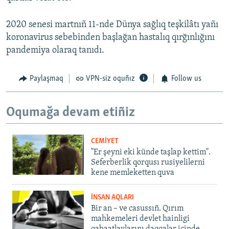
2020 senesi martnıñ 11-nde Dünya sağlıq teşkilâtı yañı
koronavirus sebebinden başlağan hastalıq qırğınlığını
pandemiya olaraq tanıdı.
Paylaşmaq
VPN-siz oquñız
Follow us
Oqumağa devam etiñiz
CEMİYET
"Er şeyni eki künde taşlap kettim".
Seferberlik qorqusı rusiyelilerni
kene memleketten quva
İNSAN AQLARI
Bir an – ve casussıñ. Qırım
mahkemeleri devlet hainligi