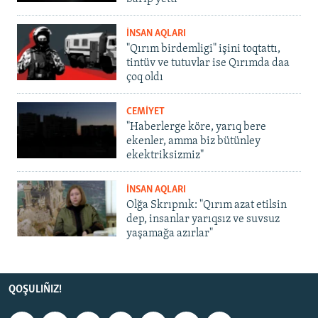
İNSAN AQLARI
"Qırım birdemligi" işini toqtattı,
tintüv ve tutuvlar ise Qırımda daa
çoq oldı
CEMİYET
"Haberlerge köre, yarıq bere
ekenler, amma biz bütünley
ekektriksizmiz"
İNSAN AQLARI
Olğa Skrıpnık: "Qırım azat etilsin
dep, insanlar yarıqsız ve suvsuz
yaşamağa azırlar"
QOŞULIÑIZ!