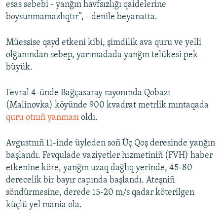
esas sebebi - yanğın havfsızlığı qaidelerine
boysunmamazlıqtır”, - denile beyanatta.
Müessise qayd etkeni kibi, şimdilik ava quru ve yelli
olğanından sebep, yarımadada yanğın telükesi pek
büyük.
Fevral 4-ünde Bağçasaray rayonında Qobazı
(Malinovka) köyünde 900 kvadrat metrlik mıntaqada
quru otnıñ yanması
oldı.
Avgustnıñ 11-inde üyleden soñ Üç Qoş deresinde yanğın
başlandı. Fevqulade vaziyetler hızmetiniñ (FVH) haber
etkenine köre, yanğın uzaq dağlıq yerinde, 45-80
derecelik bir bayır capında başlandı. Ateşniñ
söndürmesine, derede 15-20 m/s qadar köterilgen
küçlü yel mania ola.