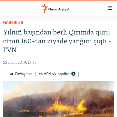
Link
açıqlığı
Esas
HABERLER
mündericege
HABERLER
Yılnıñ başından berli Qırımda quru
qaytmaq
SİYASET
Baş
otnıñ 160-dan ziyade yanğını çıqtı -
İQTİSADİYAT
navigatsiyağa
FVN
qaytmaq
CEMİYET
Qıdıruvğa
22 mart 2019, 13:45
MEDENİYET
qaytmaq
Paylaşmaq
VPN-siz oquñız
İNSAN AQLARI
VİDEO
SÜRET
BLOGLAR
FİKİR