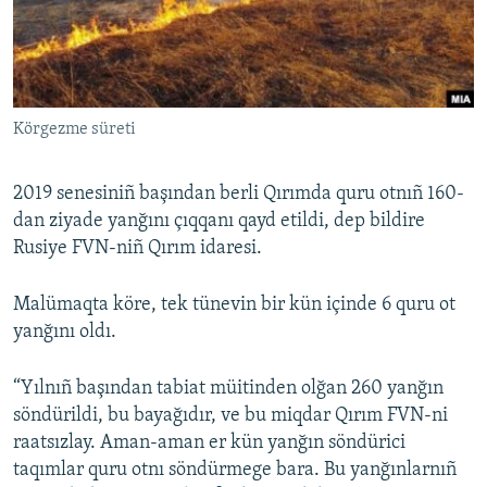
Русский
Українською
Körgezme süreti
QOŞULIÑIZ!
2019 senesiniñ başından berli Qırımda quru otnıñ 160-
dan ziyade yanğını çıqqanı qayd etildi, dep bildire
RFE/RS bütün saytları
Rusiye FVN-niñ Qırım idaresi.
Malümaqta köre, tek tünevin bir kün içinde 6 quru ot
yanğını oldı.
“Yılnıñ başından tabiat müitinden olğan 260 yanğın
söndürildi, bu bayağıdır, ve bu miqdar Qırım FVN-ni
raatsızlay. Aman-aman er kün yanğın söndürici
taqımlar quru otnı söndürmege bara. Bu yanğınlarnıñ