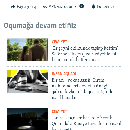
Paylaşmaq
VPN-siz oquñız
Follow us
Oqumağa devam etiñiz
CEMİYET
"Er şeyni eki künde taşlap kettim".
Seferberlik qorqusı rusiyelilerni
kene memleketten quva
İNSAN AQLARI
Bir an – ve casussıñ. Qırım
mahkemeleri devlet hainligi
qabaatlavlarını daqqalar içinde
nasıl baqalar
CEMİYET
"Er kes qaça, er kes kete": cenk
Qırımdaki Rusiye turistlerine nasıl
barıp yetti