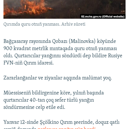
Русский
Українською
Qırımda quru otnıñ yanması. Arhiv süreti
QOŞULIÑIZ!
Bağçasaray rayonında Qobazı (Malinovka) köyünde
900 kvadrat metrlik mıntaqada quru otnıñ yanması
oldı. Qurtarıcılar yanğınnı söndürdi dep bildire Rusiye
RFE/RS bütün saytları
FVN-niñ Qırım idaresi.
Zararlanğanlar ve ziyanlar aqqında malümat yoq.
Müessiseniñ bildirgenine köre, yılnıñ başında
qurtarıcılar 40-tan çoq sefer türlü yanğın
söndürmesine celp etile edi.
Yanvar 12-sinde Şçölkino Qırım şeerinde, doquz qatlı