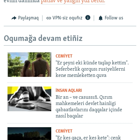
evniñ damında
patlav ve yanğın yüz berdi.
Paylaşmaq
VPN-siz oquñız
Follow us
Oqumağa devam etiñiz
CEMİYET
"Er şeyni eki künde taşlap kettim".
Seferberlik qorqusı rusiyelilerni
kene memleketten quva
İNSAN AQLARI
Bir an – ve casussıñ. Qırım
mahkemeleri devlet hainligi
qabaatlavlarını daqqalar içinde
nasıl baqalar
CEMİYET
"Er kes qaça, er kes kete": cenk