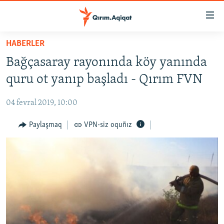
Link
açıqlığı
Esas
HABERLER
mündericege
HABERLER
Bağçasaray rayonında köy yanında
qaytmaq
SİYASET
Baş
quru ot yanıp başladı - Qırım FVN
İQTİSADİYAT
navigatsiyağa
qaytmaq
04 fevral 2019, 10:00
CEMİYET
Qıdıruvğa
MEDENİYET
Paylaşmaq
VPN-siz oquñız
qaytmaq
İNSAN AQLARI
VİDEO
SÜRET
BLOGLAR
FİKİR