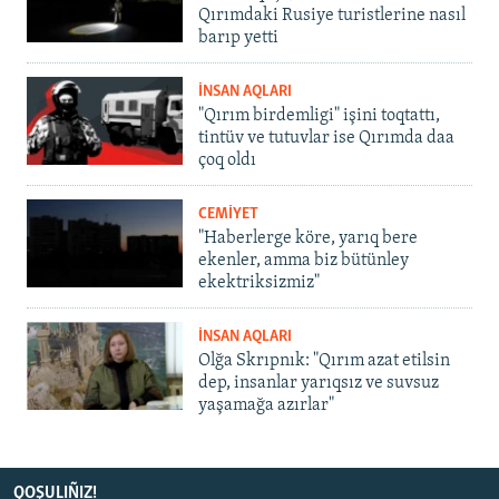
Qırımdaki Rusiye turistlerine nasıl
barıp yetti
İNSAN AQLARI
"Qırım birdemligi" işini toqtattı,
tintüv ve tutuvlar ise Qırımda daa
çoq oldı
CEMİYET
"Haberlerge köre, yarıq bere
ekenler, amma biz bütünley
ekektriksizmiz"
İNSAN AQLARI
Olğa Skrıpnık: "Qırım azat etilsin
dep, insanlar yarıqsız ve suvsuz
yaşamağa azırlar"
QOŞULIÑIZ!