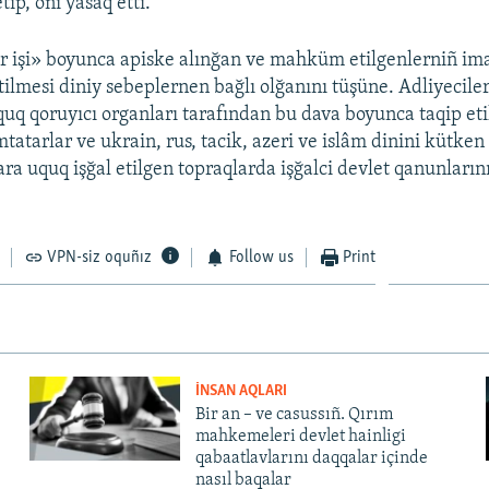
tip, onı yasaq etti.
r işi» boyunca apiske alınğan ve mahküm etilgenlerniñ ima
etilmesi diniy sebeplernen bağlı olğanını tüşüne. Adliyecile
quq qoruyıcı organları tarafından bu dava boyunca taqip eti
mtatarlar ve ukrain, rus, tacik, azeri ve islâm dinini kütken
ara uquq işğal etilgen topraqlarda işğalci devlet qanunları
VPN-siz oquñız
Follow us
Print
İNSAN AQLARI
Bir an – ve casussıñ. Qırım
mahkemeleri devlet hainligi
qabaatlavlarını daqqalar içinde
nasıl baqalar