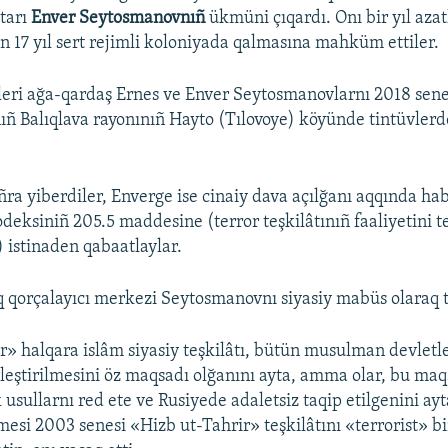
atarı
Enver Seytosmanovnıñ
ükmüni çıqardı. Onı bir yıl azat
n 17 yıl sert rejimli koloniyada qalmasına mahküm ettiler.
leri ağa-qardaş Ernes ve Enver Seytosmanovlarnı 2018 sen
ñ Balıqlava rayonınıñ Hayto (Tılovoye) köyünde tintüvlerd
ra yiberdiler, Enverge ise cinaiy dava açılğanı aqqında hab
deksiniñ 205.5 maddesine (terror teşkilâtınıñ faaliyetini te
) istinaden qabaatlaylar.
qorçalayıcı merkezi Seytosmanovnı siyasiy mabüs olaraq t
r» halqara islâm siyasiy teşkilâtı, bütün musulman devletl
irleştirilmesini öz maqsadı olğanını ayta, amma olar, bu ma
k usullarnı red ete ve Rusiyede adaletsiz taqip etilgenini ay
si 2003 senesi «Hizb ut-Tahrir» teşkilâtını «terrorist» b