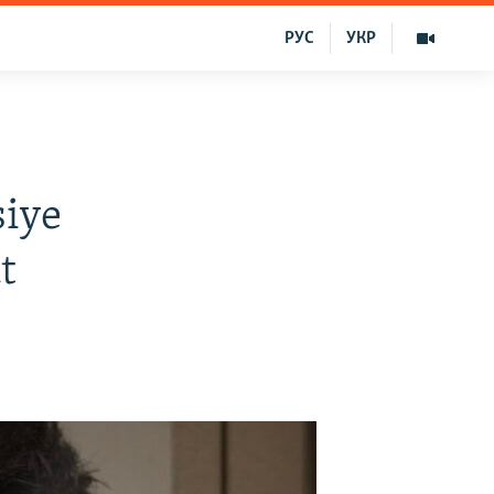
РУС
УКР
siye
t