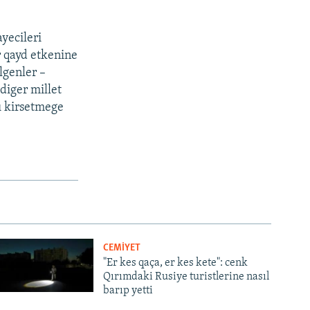
yecileri
r qayd etkenine
lgenler –
 diger millet
nı kirsetmege
CEMİYET
"Er kes qaça, er kes kete": cenk
Qırımdaki Rusiye turistlerine nasıl
barıp yetti