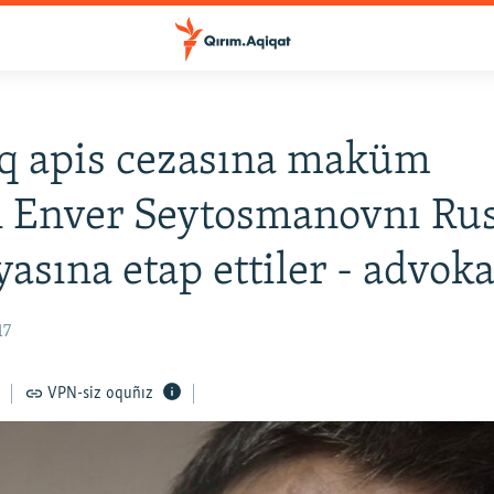
lıq apis cezasına maküm
n Enver Seytosmanovnı Ru
yasına etap ettiler - advoka
17
VPN-siz oquñız