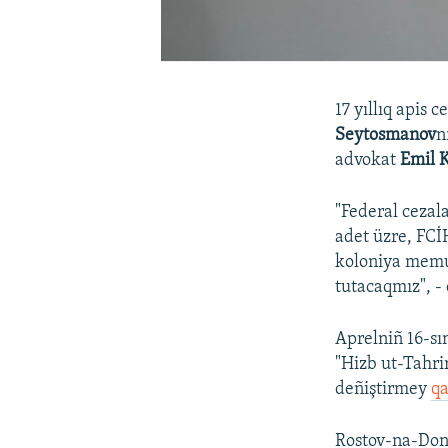
17 yıllıq apis 
Seytosmanov
n
advokat
Emil 
"Federal cezal
adet üzre, FCİ
koloniya memur
tutacaqmız", - 
Aprelniñ 16-s
"Hizb ut-Tahrir
deñiştirmey
qa
Rostov-na-Don