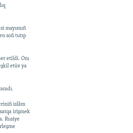
lıq
esi mayısnıñ
en soñ tutıp
er etildi. Onı
şkil etüv ya
anıdı.
eriniñ islâm
qsatqa irişmek
ta. Rusiye
irleşme