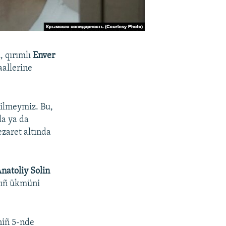
, qırımlı
Enver
aallerine
bilmeymiz. Bu,
la ya da
zaret altında
natoliy Solin
ıñ ükmüni
niñ 5-nde