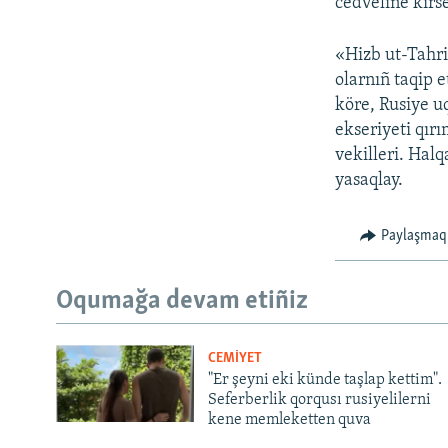
cedveline kirse
«Hizb ut-Tahri
olarnıñ taqip 
köre, Rusiye u
ekseriyeti qırı
vekilleri. Halq
yasaqlay.
Paylaşmaq
Oqumağa devam etiñiz
CEMİYET
"Er şeyni eki künde taşlap kettim".
Seferberlik qorqusı rusiyelilerni
kene memleketten quva