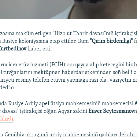
cezasına maküm etilgen "Hizb ut-Tahrir davası"nıñ iştirakçisi
ı Rusiye koloniyasına etap ettiler. Bunı
"Qırim birdemligi"
f
Kurtbedinov
haber etti.
arnı icra etüv hızmeti (FCİH) onı qayda alıp ketecegini biz 
H tuvğanlarını mektüpnen haberdar etkeninden soñ belli o
iyeti resmiy telefon etüvni yapmaga razı ola. Vaziyetni ne
dedi o.
ında Rusiye Arbiy apellâtsiya mahkemesiniñ mahkemecisi
A
 davası" iştirakçisi olğan Aqyar sakini
Enver Seytosmanov
n
ldırdı
.
u Cenübiy okrugınıñ arbiy mahkemesiniñ qadıları dekabr