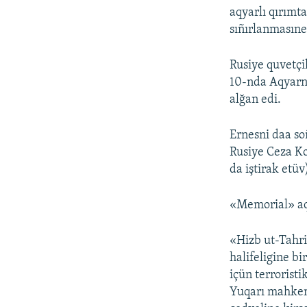
aqyarlı qırımt
sıñırlanmasıne
Rusiye quvetçi
10-nda Aqyarnı
alğan edi.
Ernesni daa soñ
Rusiye Ceza Ko
da iştirak etüv
«Memorial» aq 
«Hizb ut-Tahri
halifeligine b
içün terroristi
Yuqarı mahkeme