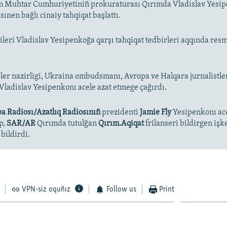
ım Muhtar Cumhuriyetiniñ prokuraturası Qırımda Vladislav Yesip
ınen bağlı cinaiy tahqiqat başlattı.
ileri Vladislav Yesipenkoğa qarşı tahqiqat tedbirleri aqqında re
şler nazirligi, Ukraina ombudsmanı, Avropa ve Halqara jurnalistle
 Vladislav Yesipenkonı acele azat etmege çağırdı.
a Radiosı/Azatlıq Radiosınıñ
prezidenti
Jamie Fly
Yesipenkonı ace
p,
SAR/AR
Qırımda tutulğan
Qırım.Aqiqat
frilanseri bildirgen iş
bildirdi.
VPN-siz oquñız
Follow us
Print