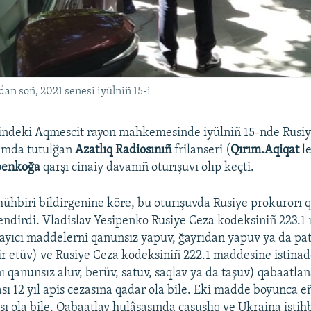
n soñ, 2021 senesi iyülniñ 15-i
lindeki Aqmescit rayon mahkemesinde iyülniñ 15-nde Rusiy
rımda tutulğan
Azatlıq Radiosınıñ
frilanseri (
Qırım.Aqiqat
l
ipenkoğa
qarşı cinaiy davanıñ oturışuvı olıp keçti.
ühbiri bildirgenine köre, bu oturışuvda Rusiye prokurorı 
lendirdi. Vladislav Yesipenko Rusiye Ceza kodeksiniñ 223.
layıcı maddelerni qanunsız yapuv, ğayrıdan yapuv ya da pat
ir etüv) ve Rusiye Ceza kodeksiniñ 222.1 maddesine istinade
ı qanunsız aluv, berüv, satuv, saqlav ya da taşuv) qabaatlan
ı 12 yıl apis cezasına qadar ola bile. Eki madde boyunca 
ası ola bile. Qabaatlav hulâsasında casuslıq ve Ukraina istihb