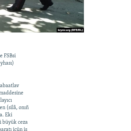
e FSBsi
eyhası)
qabaatlav
1 maddesine
layıcı
n (silâ, onıñ
a. Eki
eñ büyük ceza
aratı içün iş