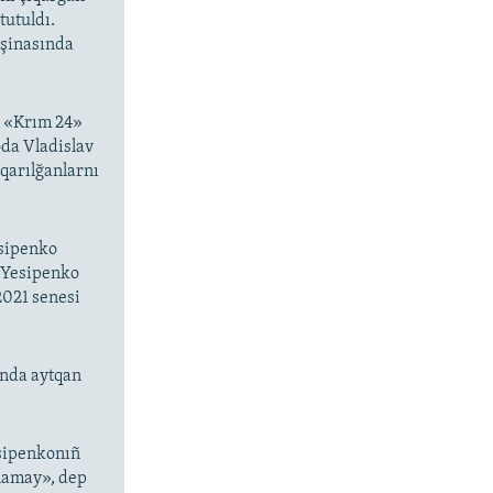
tutuldı.
aşinasında
a «Krım 24»
oda Vladislav
ıqarılğanlarnı
esipenko
a Yesipenko
021 senesi
nda aytqan
esipenkonıñ
tlamay», dep