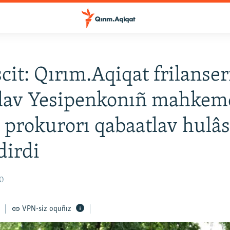
it: Qırım.Aqiqat frilanser
slav Yesipenkonıñ mahkem
 prokurorı qabaatlav hulâs
dirdi
20
VPN-siz oquñız