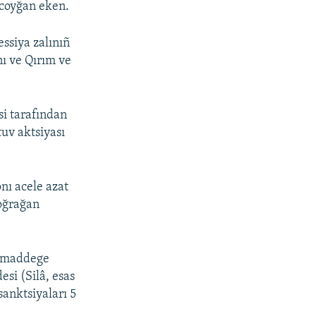
 coyğan eken.
essiya zalınıñ
nı ve Qırım ve
i tarafından
uv aktsiyası
nı acele azat
 oğrağan
r maddege
si (Silâ, esas
sanktsiyaları 5