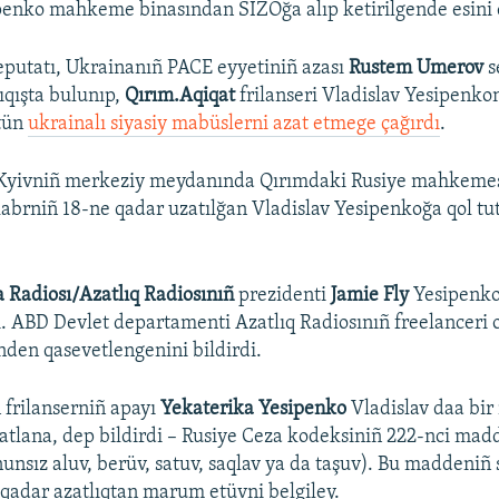
penko mahkeme binasından SİZOğa alıp ketirilgende esini
putatı, Ukrainanıñ PACE eyyetiniñ azası
Rustem Umerov
s
qışta bulunıp,
Qırım.Aqiqat
frilanseri Vladislav Yesipenko
tün
ukrainalı siyasiy mabüslerni azat etmege çağırdı
.
 Kyivniñ merkeziy meydanında Qırımdaki Rusiye mahkemes
kabrniñ 18-ne qadar uzatılğan Vladislav Yesipenkoğa qol tut
 Radiosı/Azatlıq Radiosınıñ
prezidenti
Jamie Fly
Yesipenko
. ABD Devlet departamenti Azatlıq Radiosınıñ freelanceri
nden qasevetlengenini bildirdi.
 frilanserniñ apayı
Yekaterika Yesipenko
Vladislav daa bi
atlana, dep bildirdi – Rusiye Ceza kodeksiniñ 222-nci madde
unsız aluv, berüv, satuv, saqlav ya da taşuv). Bu maddeniñ 
a qadar azatlıqtan marum etüvni belgiley.