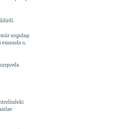
ldirdi.
ömür arqadaşı
 esasında o,
turışuvda
ntrolindeki
aatlav