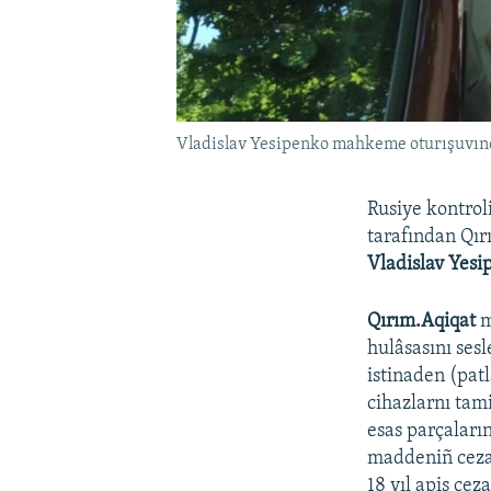
Vladislav Yesipenko mahkeme oturışuvında
Rusiye kontro
tarafından Qı
Vladislav Yes
Qırım.Aqiqat
m
hulâsasını ses
istinaden (pat
cihazlarnı tam
esas parçaların
maddeniñ cezas
18 yıl apis cez