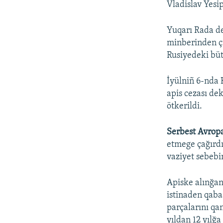
Vladislav Yesi
Yuqarı Rada de
minberinden çı
Rusiyedeki bü
İyülniñ 6-nda
apis cezası de
ötkerildi.
Serbest Avropa
etmege çağırdı
vaziyet sebebi
Apiske alınğan
istinaden qaba
parçalarını qan
yıldan 12 yılğ