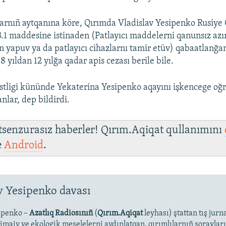
larnıñ aytqanına köre, Qırımda Vladislav Yesipenko Rusiye
.1 maddesine istinaden (Patlayıcı maddelerni qanunsız azır
n yapuv ya da patlayıcı cihazlarnı tamir etüv) qabaatlanğan
yıldan 12 yılğa qadar apis cezası berile bile.
tligi kününde Yekaterina Yesipenko aqayını işkencege oğra
nlar, dep bildirdi.
 tsenzurasız haberler! Qırım.Aqiqat qullanımını
e
Android
.
v Yesipenko davası
ipenko –
Azatlıq Radiosınıñ
(
Qırım.Aqiqat
leyhası) ştattan tış jurna
çtimaiy ve ekologik meselelerni aydınlatqan, qırımlılarnıñ soravlar