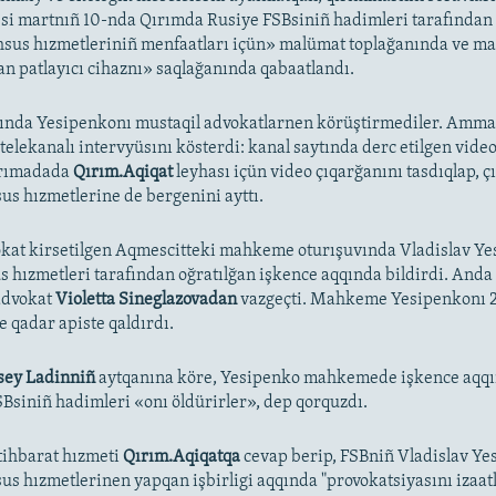
esi martnıñ 10-nda Qırımda Rusiye FSBsiniñ hadimleri tarafından 
sus hızmetleriniñ menfaatları içün» malümat toplağanında ve m
an patlayıcı cihaznı» saqlağanında qabaatlandı.
ında Yesipenkonı mustaqil advokatlarnen körüştirmediler. Amm
telekanalı intervyüsını kösterdi: kanal saytında derc etilgen vide
arımadada
Qırım.Aqiqat
leyhası içün video çıqarğanını tasdıqlap, ç
s hızmetlerine de bergenini ayttı.
kat kirsetilgen Aqmescitteki mahkeme oturışuvında Vladislav Y
 hızmetleri tarafından oğratılğan işkence aqqında bildirdi. And
 advokat
Violetta Sineglazovadan
vazgeçti. Mahkeme Yesipenkonı 2
e qadar apiste qaldırdı.
sey Ladinniñ
aytqanına köre, Yesipenko mahkemede işkence aqqı
SBsiniñ hadimleri «onı öldürirler», dep qorquzdı.
stihbarat hızmeti
Qırım.Aqiqatqa
cevap berip, FSBniñ Vladislav Y
s hızmetlerinen yapqan işbirligi aqqında "provokatsiyasını izaa