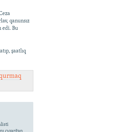
 Ceza
lav, qanunsız
 edi. Bu
tıp, şaatlıq
qurmaq
listi
ını çıqarğan