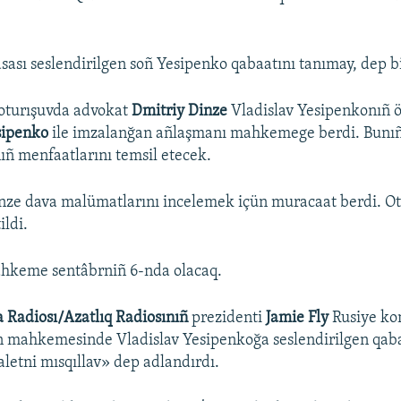
.
sası seslendirilgen soñ Yesipenko qabaatını tanımay, dep bi
oturışuvda advokat
Dmitriy Dinze
Vladislav Yesipenkonıñ 
sipenko
ile imzalanğan añlaşmanı mahkemege berdi. Bunıñ
ñ menfaatlarını temsil etecek.
nze dava malümatlarını incelemek içün muracaat berdi. O
ildi.
hkeme sentâbrniñ 6-nda olacaq.
 Radiosı/Azatlıq Radiosınıñ
prezidenti
Jamie Fly
Rusiye ko
n mahkemesinde Vladislav Yesipenkoğa seslendirilgen qab
aletni mısqıllav» dep adlandırdı.