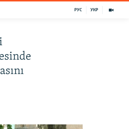
РУС
УКР
i
esinde
asını