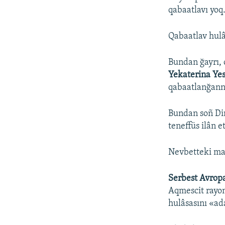
qabaatlavı yoq
Qabaatlav hulâ
Bundan ğayrı, 
Yekaterina Ye
qabaatlanğannı
Bundan soñ Di
teneffüs ilân et
Nevbetteki ma
Serbest Avropa
Aqmescit rayo
hulâsasını «ad