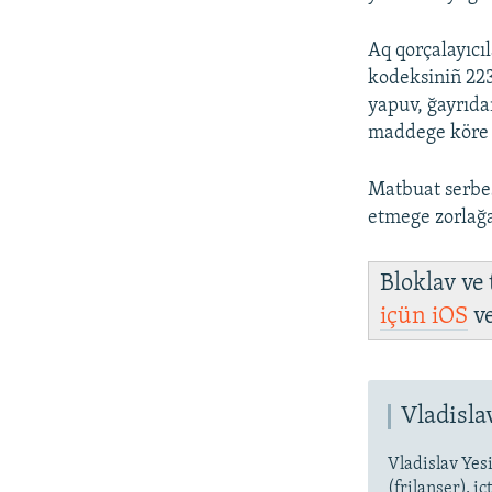
Aq qorçalayıcı
kodeksiniñ 223
yapuv, ğayrıda
maddege köre 8 
Matbuat serbes
etmege zorlağa
Bloklav ve
içün
iOS
v
Vladisla
Vladislav Yes
(frilanser), i