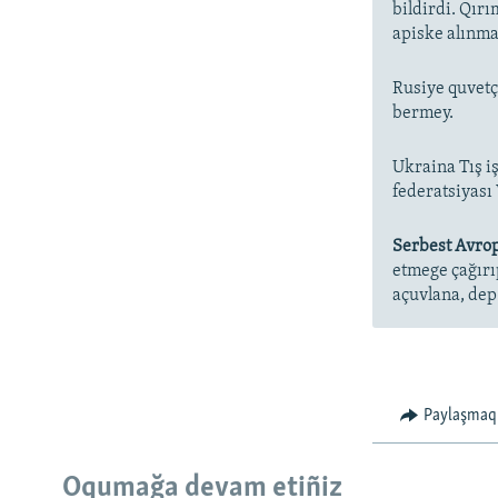
bildirdi. Qır
apiske alınmas
Rusiye quvetç
bermey.
Ukraina Tış i
federatsiyası
Serbest Avrop
etmege çağırı
açuvlana, dep 
Paylaşmaq
Oqumağa devam etiñiz