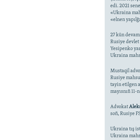
edi. 2021 sen
«Ukraina mah
«elnen yapılğ
27 kün devam
Rusiye devlet 
Yesipenko y
Ukraina mahsu
Mustaqil advo
Rusiye mahsus
tayin etilgen
mayısnıñ 11-n
Advokat
Alek
soñ, Rusiye F
Ukraina tış i
Ukraina mahsu