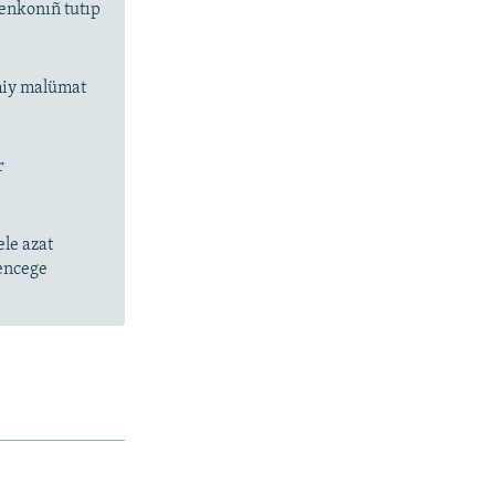
enkonıñ tutıp
smiy malümat
r
le azat
kencege